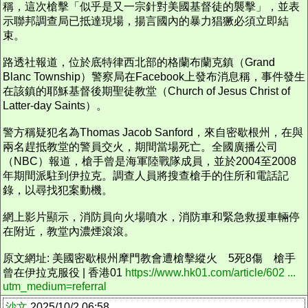
稱，這次槍擊「似乎是又一宗針對美國基督徒的襲擊」，並表
示聯邦調查局已抵達現場，揚言國內的暴力猖獗必須立即結
束。
路透社報道，位於底特律西北部的格蘭布蘭克鎮（Grand
Blanc Township）警察局在Facebook上發布消息稱，事件發生
在該鎮的耶穌基督後期聖徒教堂（Church of Jesus Christ of
Latter-day Saints）。
警方稱疑犯名為Thomas Jacob Sanford，來自密歇根州，在與
兩名趕抵教堂的警員交火，期間當場死亡。全國廣播公司
（NBC）報道，槍手曾是海軍陸戰隊成員，並於2004至2008
年期間派駐到伊拉克。調查人員將搜查槍手的住所和電話記
錄，以尋找犯案動機。
網上影片顯示，消防員向火場噴水，消防車和緊急救援車輛停
在附近，教堂內濃煙滾滾。
原文網址: 美國密歇根州摩門教會遭槍擊縱火 5死8傷 槍手
曾在伊拉克服役 | 香港01
https://www.hk01.com/article/602 ...
utm_medium=referral
沙文
2025/10/2 06:58