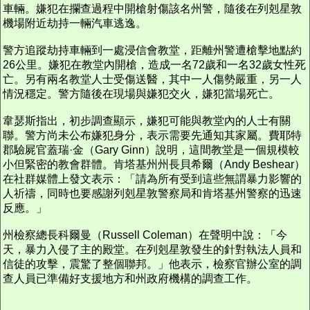
車輛。嫌犯在攔查過程中開槍射傷該名州警，隨後在列剋星敦
機場附近劫持一輛汽車逃逸。
警方追蹤劫持車輛到一處浸信會教堂，距離州警遭槍擊地點約
26公里。嫌犯在教堂內開槍，造成一名72歲和一名32歲女性死
亡。另有兩名教堂人士受傷送醫，其中一人傷勢嚴重，另一人
情況穩定。警方隨後在現場與嫌犯交火，嫌犯當場死亡。
韋瑟斯指出，初步調查顯示，嫌犯可能與教堂內的人士有關
聯。警方尚未公布嫌犯身分，表示需要先通知其家屬。費耶特
郡驗屍官蓋瑞·金（Gary Ginn）說明，這間教堂是一個規模較
小但緊密的教會群體。肯塔基州州長貝希爾（Andy Beshear）
在社群媒體上發文表示：「請為所有受到這些無謂暴力影響的
人祈禱，同時也要感謝列剋星敦警察局和肯塔基州警察的迅速
反應。」
州檢察總長科爾曼（Russell Coleman）在聲明中說：「今
天，暴力入侵了主的殿堂。在列剋星敦發生的針對執法人員和
信徒的攻擊，震驚了整個聯邦。」他表示，檢察官辦公室的調
查人員已準備好支援地方和州政府機構的調查工作。