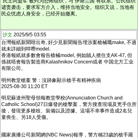
“民主同盟军”被列为恐怖组织，与“伊斯兰国”有联系。公民组织
谴责袭击，要求军方介入，维持当地安全。组织又说，当地有
民众忧虑人身安全，已经开始撤离。
沙文
2025/9/5 03:55
台灣報紙新聞咁出奇, 好少見新聞報告埋涉案槍械嘅make, 不過
就未詳細到咩嘢model.
香港報紙就多數會報告槍械model, 例如賊人揸住支AK-47, 但
係就唔會報告製造商Kalashnikov Concern或者 中国北方工业
有限公司。
明州教堂槍案 警：沒跡象顯示槍手有精神疾病
2025-08-30 11:20 ET
明尼蘇達州聖母領報教堂學校(Annunciation Church and
Catholic School)27日爆發的槍擊案，警方搜查現場及兇手住所
後，發現更多槍枝、裝備以及證據。這場不幸事件造成2名兒
童喪生、另18人受傷。
國家廣播公司新聞網(NBC News)報導，警方稱23歲的槍手羅