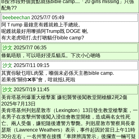
B按:作段野個賣點就係bible camp....「20 girls missing」只係
配角??
beebeechan
2025/7/7 05:49
阿Ｔrump 最鐘意有鑊就賴上手總統。
呢鑊就最好用嚟插阿Trump既 DOGE 喇,
有大老虎唔打,去打啲貓仔bible camp?
沙文
2025/7/7 06:35
條氣唔順，可以唔好浸瓜貓瓜。下次小心啲咯
沙文
2025/7/11 09:15
其實你駛乜咁L肉緊，嗰個未必係天主教bible camp.
若果係“關你❌事”會，咁就抵L死啦
沙文
2025/7/19 11:45
美肯塔基州爆重大槍擊案 嫌犯襲警後闖教堂開槍釀2死2傷
2025年7月13日
美肯塔基州列剋星敦市（Lexington）13日發生教堂槍擊案，一
名男子在攻擊州警後闖入浸信會教堂開槍，造成兩名女性死
亡、兩人受傷，嫌犯隨後遭警方擊斃。列剋星敦市警察局長韋
瑟斯（Lawrence Weathers）表示，事件起因於當日上午11時
30分左右，一名州警在接獲「車牌辨識警示」後攔查一輛可疑