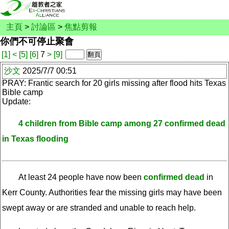
主頁
>
討論區
>
焦點剪報
你們不可停止聚會
[1]
<
[5]
[6]
7
>
[9]
沙文
2025/7/7 00:51
PRAY: Frantic search for 20 girls missing after flood hits Texas
Bible camp
Update:
4 children from Bible camp among 27 confirmed dead
in Texas flooding
At least 24 people have now been
confirmed dead
in
Kerr County. Authorities fear the missing girls may have been
swept away or are stranded and unable to reach help.