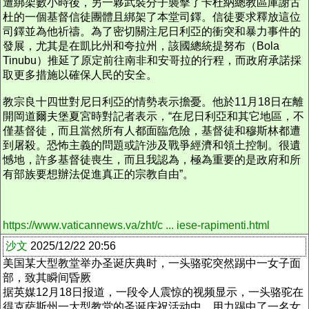
遭綁架數小時後，另一夥武裝分子襲擊了卡杜納總教區庫謝古
杜的一個基督信徒團體且綁架了本堂司鐸。信徒要求釋放這位
司鐸並為他祈禱。為了密切關注尼日利亞的衝突和暴力事件的
發展，尤其是在凱比州和夸拉州，該國總統提努布（Bola
Tinubu）推延了原定前往南非和安哥拉的行程，而政府承諾採
取更多措施以確保人民的安全。
教宗良十四世對尼日利亞的情勢表示擔憂。他於11月18日在離
開岡道爾夫堡夏宮時對記者表示，“在尼日利亞和其它地區，不
僅基督徒，而且當然所有人都面臨危險，基督徒和穆斯林都遭
到屠殺。恐怖主義的問題或許涉及戰爭經濟和領土控制。很遺
憾地，許多基督徒喪生，而且我認為，極為重要的是政府和所
有部族要想辦法促進真正的宗教自由”。
https://www.vaticannews.va/zht/c ... iese-rapimenti.html
沙文
2025/12/22 20:56
美国某大型教堂举办圣诞庆典时，一头骆驼突然踢中一女子面
部，致其瞬间昏厥
据英媒12月18日报道，一段令人震惊的视频显示，一头骆驼在
得克萨斯州一大型教堂的圣诞庆祝活动中，用力踢中了一名女