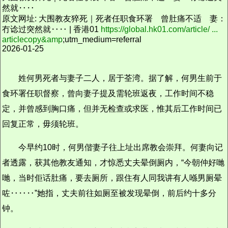
然就‥‥
原文网址: 大围教友猝死｜死者任职食环署 曾肚痛不适 妻：
冇谂过突然就‥‥ | 香港01
https://global.hk01.com/article/ ...
articlecopy&amp
;utm_medium=referral
2026-01-25
姓何男死者与妻子二人，居于荃湾。据了解，何男生前于
食环署任职督察，曾向妻子提及需轮班返夜，工作时间不稳
定，并曾感到胸口痛，但并无检查或求医，惟其后工作时间已
回复正常，毋须轮班。
今早约10时，何男偕妻子往上址出席教会崇拜。何妻向记
者透露，获其他教友通知，才惊悉丈夫晕倒厕内，“今朝仲好哋
哋，当时佢话肚痛，要去厕所，跟住有人同我讲有人喺男厕晕
咗‥‥‥”她指，丈夫前往如厕至被发现晕倒，前后约十多分
钟。