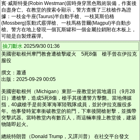
賓·威斯特曼(Robin Westman)當時身穿黑色戰術裝備，作案後
自盡身亡。在教堂的搜索令顯示，警方查獲了三枝槍作為證
據：一枝金牛座(Taurus)半自動手槍、一枝莫斯伯格
(Mossberg)泵動式霰彈槍、一枝馬格普爾(Magpul)半自動步
槍。警方在地上發現一個瓦斯罐和一個金屬拉銷附在木板上，
可能是自製煙霧彈。
抽刀斷水
2025/9/30 01:36
美國密歇根州摩門教會遭槍擊縱火 5死8傷 槍手曾在伊拉克
服役
撰文：蕭通
出版：2025-09-29 00:05
美國密歇根州（Michigan）東部一座教堂於當地週日（9月28
日）遭槍擊，造成5死8傷，槍手其後遭警方擊斃。當地傳媒
指，40歲槍手是前美軍海軍陸戰隊成員，並於伊拉克服役多
年。他事發時駕車衝破教堂的前門，下車後開槍射擊，並攜帶
突擊武器。當時教堂內有數百人，而這輛車撞上教堂後，建築
物隨即起火。
總統特朗普（Donald Trump，又譯川普） 在社交平台發文