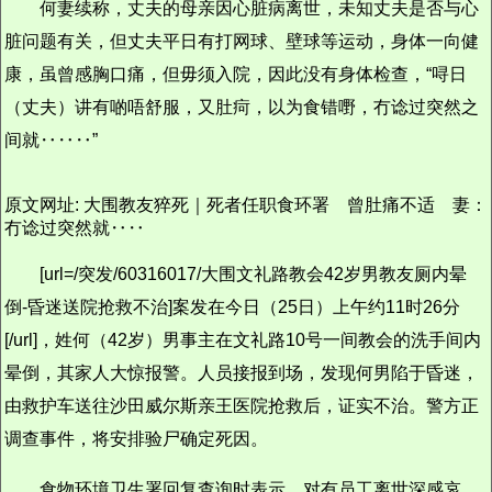
何妻续称，丈夫的母亲因心脏病离世，未知丈夫是否与心
脏问题有关，但丈夫平日有打网球、壁球等运动，身体一向健
康，虽曾感胸口痛，但毋须入院，因此没有身体检查，“㖊日
（丈夫）讲有啲唔舒服，又肚疴，以为食错嘢，冇谂过突然之
间就‥‥‥”
原文网址: 大围教友猝死｜死者任职食环署 曾肚痛不适 妻：
冇谂过突然就‥‥
[url=/突发/60316017/大围文礼路教会42岁男教友厕内晕
倒-昏迷送院抢救不治]案发在今日（25日）上午约11时26分
[/url]，姓何（42岁）男事主在文礼路10号一间教会的洗手间内
晕倒，其家人大惊报警。人员接报到场，发现何男陷于昏迷，
由救护车送往沙田威尔斯亲王医院抢救后，证实不治。警方正
调查事件，将安排验尸确定死因。
食物环境卫生署回复查询时表示，对有员工离世深感哀