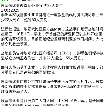
埃塞俄比亚教堂意外 酿至少22人死亡
1 Oct 2025
非洲国家埃塞俄比亚首都附近一座教堂的临时脚手架坍塌，至
少22人死亡，超过50人受伤。
法新社报道，埃塞俄比亚官方媒体称，这起事件是于当地时间
星期三（10月1日）早上，于首都亚的斯亚贝巴以东约70公里
的阿雷蒂镇发生。目前正是纪念圣母玛利亚的节日期间，大批
信众到教堂朝圣。
当地官员告诉埃塞俄比亚广播公司（EBC），脚手架坍塌事故
造成众多朝圣者伤亡，其中22人遇难、55人受伤。
部分人员仍受困废墟下，具体被困人数和救援进展不明确，部
分重伤者已送往首都的医院救治。
埃塞俄比亚广播公司在社媒面子书页面发布的照片显示，教堂
外部搭建的脚手架摇摇欲坠，事故现场倒塌的木柱散落一地，
废墟边挤满了人。
埃塞俄比亚是非洲第二人口大国，由80个民族组成，是全国最
古老的基督教国家之一，基督教也是国教。