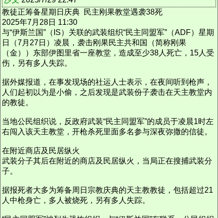
教徒正筹备星期日庆典 民主刚果教堂遇袭38死
2025年7月28日 11:30
与“伊斯兰国”（IS）关联的武装组织“民主同盟军”（ADF）星期
日（7月27日）凌晨，袭击刚果民主共和国（简称刚果
（金））东部伊图里省一座教堂，造成至少38人死亡，15人受
伤，另有多人失踪。
据外媒报道，在事发现场的社运人士表示，在夜间听到枪声，
人们起初以为是小偷，之后发现是武装份子袭击在天主教堂内
的教徒。
当地公民组织说，反政府武装“民主同盟军”的成员于凌晨1时左
右闯入该天主教堂，开枪杀死里面多名参与深夜弥撒的信徒。
在附近商店及民居纵火
武装分子其后在附近的商店及民居纵火，当局正在搜捕武装分
子。
据报死者大多为筹备周日宗教庆典的天主教教徒，包括超过21
人中枪身亡，多人被烧死，另有多人失踪。