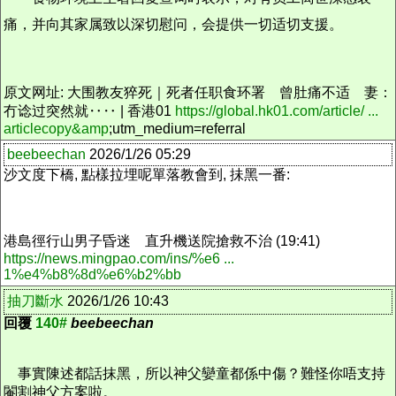
痛，并向其家属致以深切慰问，会提供一切适切支援。
原文网址: 大围教友猝死｜死者任职食环署 曾肚痛不适 妻：
冇谂过突然就‥‥ | 香港01
https://global.hk01.com/article/ ...
articlecopy&amp
;utm_medium=referral
beebeechan
2026/1/26 05:29
沙文度下橋, 點樣拉埋呢單落教會到, 抺黑一番:
港島徑行山男子昏迷 直升機送院搶救不治 (19:41)
https://news.mingpao.com/ins/%e6 ...
1%e4%b8%8d%e6%b2%bb
抽刀斷水
2026/1/26 10:43
回覆
140#
beebeechan
事實陳述都話抹黑，所以神父孌童都係中傷？難怪你唔支持
閹割神父方案啦。