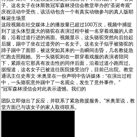
子。这名女子在休斯敦冠军森林浸信会教堂举办的“圣诞奇观”
庆祝活动中受伤，该活动包含一个有真实动物参与的真人版耶
稣诞生场景
这段视频在社交媒体上的播放量已超过100万次，视频中捕捉
到了这头体型庞大的骆驼在表演过程中被一名穿着戏服的人牵
着，沿着过道行进的画面。视频显示，这头骆驼突然向后抬起
后腿，踢中了坐在过道旁的一名女子。这名女子似乎被骆驼的
蹄子踢中了面部，被这突如其来的一击瞬间击昏，几名教徒急
忙跑去照顾她。另一头骆驼则在一群穿着戏服的表演者陪同
下，紧跟在它那具有攻击性的同伴后面，沿着过道小跑而过。
据报道，这名女子已被送往医院接受治疗，目前已出院。教堂
通讯主任史蒂文·米奥里在一份声明中告诉媒体：“在演出过程
中，一头骆驼意外踢中了一名观众，发生了意外事件。”
“冠军森林浸信会对此表示遗憾。我们的
团队立即做出了反应，并联系了紧急救援服务。”米奥里说，教
堂方面已与该女子的家人取得联系。