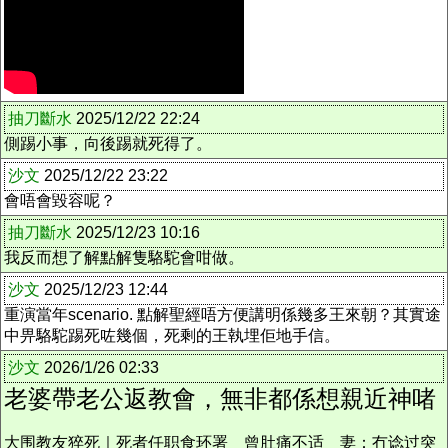
抽刀斷水
2025/12/22 22:24
側踢小事，向後踢就死得了。
沙文
2025/12/22 23:22
會唔會毀容呢？
抽刀斷水
2025/12/23 10:16
我反而想了解點解隻駱駝會咁做。
沙文
2025/12/23 12:44
重演當年scenario. 點解聖經唔方便講明係幾多王來朝？其實途
中畀駱駝踢死咗幾個，死剩的王執埋佢地手信。
沙文
2026/1/26 02:33
老婆帶老公返教會
，無非都係想親近神啫
大围教友猝死｜死者任职食环署 曾肚痛不适 妻：冇谂过突