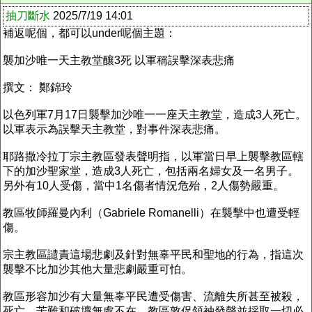
抽刀斷水
2025/7/19 14:01
補返呢個，都可以under呢個主題：
襲加沙唯一天主教堂釀3死 以軍稱誤擊深表悲痛
撰文： 鄭錦玲
以色列軍7月17日襲擊加沙唯一一座天主教堂，造成3人死亡。
以軍表示為誤擊天主教堂，對事件深表悲痛。
耶路撒冷拉丁宗主教區發表聲明指，以軍當日早上襲擊教區轄
下的加沙聖家堂，造成3人死亡，包括兩名婦女及一名男子。
另外有10人受傷，當中1名傷者情況危殆，2人傷勢嚴重。
教區牧師羅曼內利（Gabriele Romanelli）在襲擊中也遭受輕
傷。
宗主教區譴責這場悲劇及針對無辜平民和聖地的行為，指這次
襲擊不比加沙其他大量悲劇嚴重可怕。
教區形容加沙有大量無辜平民遭受傷害、流離失所甚至被殺，
死亡、苦難和破壞無處不在。教區敦促領袖發聲並採取一切必