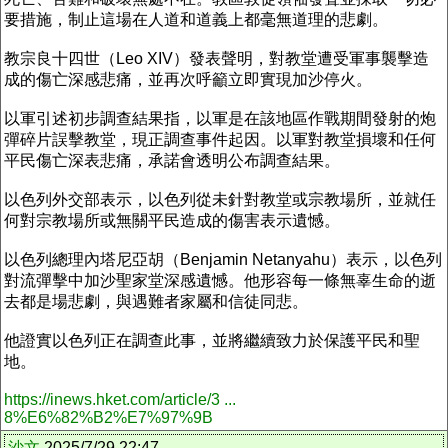
要措施，制止這場在人道和道義上都毫無道理的悲劇。
教宗良十四世（Leo XIV）發表聲明，對教堂遭受軍事襲擊造
成的傷亡深感悲痛，並再次呼籲立即實現加沙停火。
以軍引述初步調查結果指，以軍是在該地區作戰期間發射的炮
彈碎片誤擊教堂，現正調查事件起因。以軍對教堂損壞和任何
平民傷亡深表悲痛，承諾會透明公布調查結果。
以色列外交部表示，以色列從未針對教堂或宗教場所，並就任
何對宗教場所或無關平民造成的傷害表示遺憾。
以色列總理內塔尼亞胡（Benjamin Netanyahu）表示，以色列
對流彈擊中加沙聖家堂深感遺憾。他形容每一條無辜生命的逝
去都是場悲劇，與遇難者家屬和信徒同悲。
他證實以色列正在調查此事，並將繼續致力於保護平民和聖
地。
https://inews.hket.com/article/3 ...
8%E6%82%B2%E7%97%9B
沙文
2025/7/29 22:47