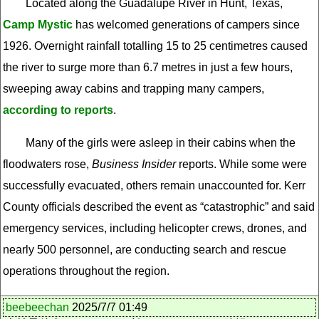
Located along the Guadalupe River in Hunt, Texas,
Camp Mystic
has welcomed generations of campers since
1926. Overnight rainfall totalling 15 to 25 centimetres caused
the river to surge more than 6.7 metres in just a few hours,
sweeping away cabins and trapping many campers,
according to reports
.
Many of the girls were asleep in their cabins when the
floodwaters rose,
Business Insider
reports. While some were
successfully evacuated, others remain unaccounted for. Kerr
County officials described the event as “catastrophic” and said
emergency services, including helicopter crews, drones, and
nearly 500 personnel, are conducting search and rescue
operations throughout the region.
beebeechan
2025/7/7 01:49