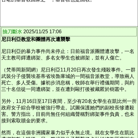
抽刀斷水
2025/11/25 17:06
尼日利亞教堂和團體再次遭襲擊
尼日利亞的暴力事件尚未停止：日前福音派團體遭攻擊，一名
天主教司鐸遭綁架、多名女學生也被綁架，並有人傷亡。
（梵蒂岡新聞網）尼日利亞11月20日再次發生殘殺事件。一群
武裝分子侵襲埃基蒂省埃魯庫城的一間福音派教堂，導致兩人
死亡、多人受傷。據初步消息稱，牧師在舉行禮儀期間，與約
三十名信徒一同遭綁架，並在遭到毆打後被藏匿於樹叢中。
另外，11月16日至17日夜間，至少有20名女學生在凱比州一所
政府女子綜合學校被強行帶走。試圖保護她們的副校長慘遭殺
害。警方指出，目前尚無任何組織聲稱對綁架事件負責，也未
接到索取贖金的要求。
然而，在這個非洲國家暴力似乎永無止境。就在女學生在凱比