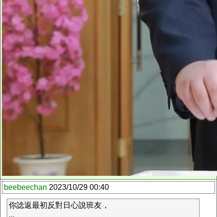
beebeechan
2023/10/29 00:40
你諗返最初反對日心說班友，
...