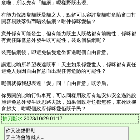
危啦，所以先有「貓網」呢樣野既出現。
有能力保護隻貓既愛貓之人，點解可以容許隻貓咁危險窗口打
開容易跌落街而唔裝貓網？咁仲係咪愛貓？
意外係有可能發生，但有能力既主人既然都有前瞻性，係咪都
有責任降低意外發生既可能性，裝返個貓網呢？
裝完貓網後，即避免貓隻危坐窗邊呢個自由旨意。
講返比喻所希望表達既事：天主如果係愛世人，係咪都有責任
避免人類因自由旨意而出現任何危險的可能性？
呢個就係我想表達「愛」同「自由旨意」既矛盾。
你另開的比喻行街車死，可以同樣用政府有無安排安全過路設
施避免意外發生既思路去諗，如果個政府乜都無整，車死既機
會超大，咁呢個政府係咪愛佢既子民？
抽刀斷水
2023/10/29 01:17
你又諗錯野勒
天主唔會遷就人...