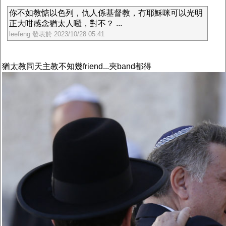
你不如教惦以色列，仇人係基督教，冇耶穌咪可以光明
正大咁感念猶太人囉，對不？ ...
leefeng 發表於 2023/10/28 05:41
猶太教同天主教不知幾friend...夾band都得