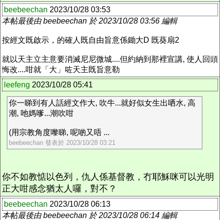
beebeechan
2023/10/28 03:53
本帖最後由 beebeechan 於 2023/10/28 03:56 編輯
按經文既啟示，的確人既自由旨意係鋤大D 既葵扇2
就以天主立主意要消滅尼尼微城....但約納到那裡宣講, 使人回頭
悔改....咁就「大」咗天主既旨意勒
leefeng
2023/10/28 05:41
你一睇到有人話經文作大, 吹牛...就好似女生出哂水, 高
潮, 吔媽嗲...潮吹咁
(用宗教角度嚟睇, 呢啲又唔 ...
beebeechan 發表於 2023/10/28 03:21
你不如教惦以色列，仇人係基督教，冇耶穌咪可以光明
正大咁感念猶太人囉，對不？
beebeechan
2023/10/28 06:13
本帖最後由 beebeechan 於 2023/10/28 06:14 編輯