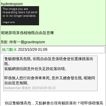
hydrotropism
呢啲算唔算係植物既自由旨意嚟
B按: 仲有一個gravitropism
抽刀斷水
2023/10/29 01:09
隻貓都懂高危既, 佢既自由旨意係唔會使佢選揀跳落街
既。
裝貓網係怕因意外佢失足跌咗落街唶。
即係無人想行街會俾車車死, 意外又總會發生既, 呢啲同
自由旨意無關。
beebeechan 發表於 2023/10/29 00:22
你話隻貓懂高危，又點解會出現有貓跌落街？咁即係唔懂高