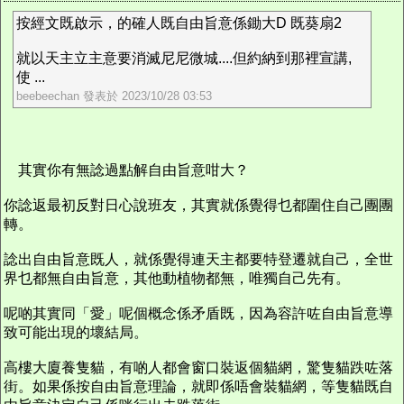
按經文既啟示，的確人既自由旨意係鋤大D 既葵扇2
就以天主立主意要消滅尼尼微城....但約納到那裡宣講,
使 ...
beebeechan 發表於 2023/10/28 03:53
其實你有無諗過點解自由旨意咁大？
你諗返最初反對日心說班友，其實就係覺得乜都圍住自己團團
轉。
諗出自由旨意既人，就係覺得連天主都要特登遷就自己，全世
界乜都無自由旨意，其他動植物都無，唯獨自己先有。
呢啲其實同「愛」呢個概念係矛盾既，因為容許咗自由旨意導
致可能出現的壞結局。
高樓大廈養隻貓，有啲人都會窗口裝返個貓網，驚隻貓跌咗落
街。如果係按自由旨意理論，就即係唔會裝貓網，等隻貓既自