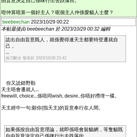
由旨意決定自己係咪行出去跌落街。
咁仲算唔算一個好主人？呢個主人仲係愛貓人士麼？
beebeechan
2023/10/29 00:22
本帖最後由 beebeechan 於 2023/10/29 00:32 編輯
諗出自由旨意既人，就係覺得連天主都要特登遷就自
己，
...
抽刀斷水 發表於 2023/10/28 23:42
你又諗錯野勒
天主唔會遷就人...
freewill, choice...係唔同wish, desire..你唔好撈埋一碟。
天主經中一句:願你(指天主)的旨意奉行在人間。
如果係按自由旨意理論，就即係唔會裝貓網，等隻貓既
自由旨意決定自己係咪行出去跌落街。