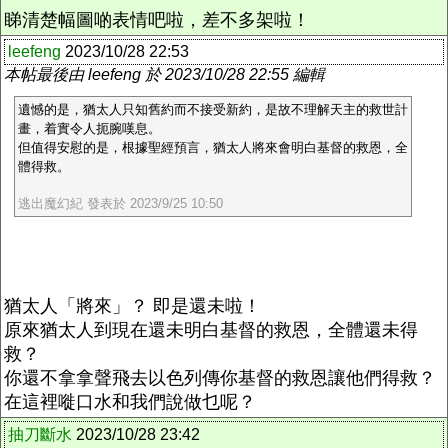
睇清楚幅圖啲表情吧啦，差不多架啦！
leefeng
2023/10/28 22:53
本帖最後由 leefeng 於 2023/10/28 22:55 編輯
遺憾的是，猶太人只知舊約而不接受新約，是故不理解天主的救世計
畫，着實令人扼腕嘆息。
但值得安慰的是，根據聖經預言，猶太人將來會明白基督的救恩，全
體得救。
逃出魔幻紀 發表於 2023/9/25 10:50
猶太人「將來」？ 即是還未啦！
原來猶太人到現在還未明白基督的救恩，全體還未得
救？
你還不拿拿聲飛去以色列傳你基督的救恩讓他們得救？
在這裡嘥口水和我們說做乜呢？
抽刀斷水
2023/10/28 23:42