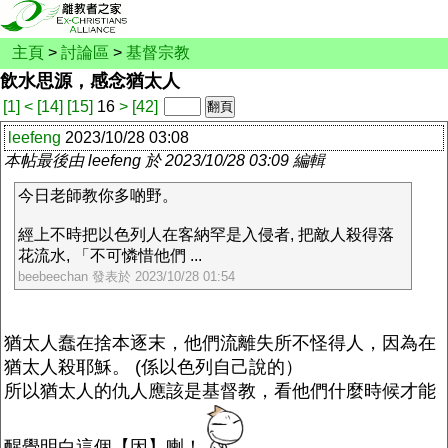
主頁
>
討論區
>
基督宗教
飲水思源，感念猶太人
[1]
<
[14]
[15]
16
>
[42]
leefeng
2023/10/28 03:08
本帖最後由 leefeng 於 2023/10/28 03:09 編輯
今日老師教你多啲野。
經上不時把以色列人在客納罕是入侵者, 把敵人殺得落
花流水, 「不可憐惜他們 ...
beebeechan 發表於 2023/10/28 01:54
猶太人蠢在捨本逐末，他們流離失所不怪得人，因為在
猶太人殺耶穌。 (係以色列自己說的）
所以猶太人的仇人應該是基督教，看他們什麼時候才能
醒覺明白這個【因】喇！