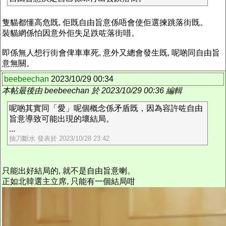
隻貓都懂高危既, 佢既自由旨意係唔會使佢選揀跳落街既。
裝貓網係怕因意外佢失足跌咗落街唶。
即係無人想行街會俾車車死, 意外又總會發生既, 呢啲同自由旨
意無關。
beebeechan
2023/10/29 00:34
本帖最後由 beebeechan 於 2023/10/29 00:36 編輯
呢啲其實同「愛」呢個概念係矛盾既，因為容許咗自由
旨意導致可能出現的壞結局。
...
抽刀斷水 發表於 2023/10/28 23:42
只能出好結局的, 就不是自由旨意喇。
正如北韓選主立席, 只能有一個結局咁