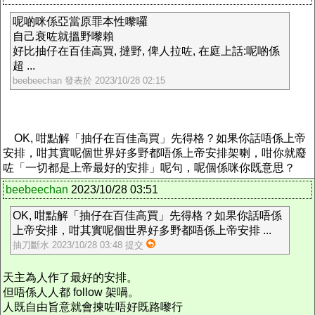
呢啲咪係亞當原罪本性嚟囉
自己衰咗就搵野嚟賴
好比抽仔在百佳高買, 撻野, 俾人拉咗, 在庭上話:呢啲係
超 ...
beebeechan 發表於 2023/10/28 02:15
OK, 咁點解「抽仔在百佳高買」先得格？如果你話唔係上帝
安排，咁其實呢個世界好多野都唔係上帝安排架喇，咁你就廢
咗「一切都是上帝最好的安排」呢句，呢個係咪你既意思？
beebeechan
2023/10/28 03:51
OK, 咁點解「抽仔在百佳高買」先得格？如果你話唔係
上帝安排，咁其實呢個世界好多野都唔係上帝安排 ...
抽刀斷水 2023/10/28 03:48 提交
天主為人作了最好的安排。
但唔係人人都 follow 架喎。
人既自由旨意就會揀咗唔好既路嚟行