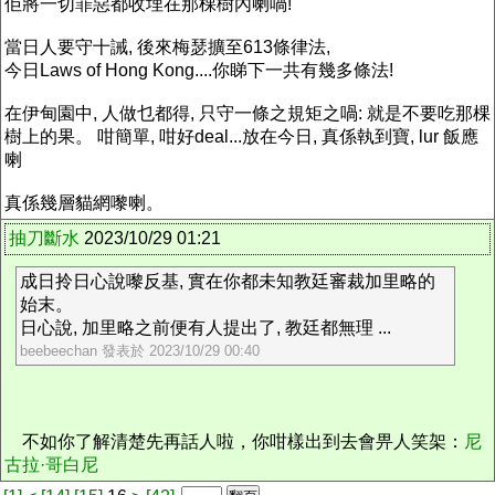
佢將一切罪惡都收埋在那棵樹內喇喎!
當日人要守十誡, 後來梅瑟擴至613條律法,
今日Laws of Hong Kong....你睇下一共有幾多條法!
在伊甸園中, 人做乜都得, 只守一條之規矩之喎: 就是不要吃那棵
樹上的果。 咁簡單, 咁好deal...放在今日, 真係執到寶, lur 飯應
喇
真係幾層貓網嚟喇。
抽刀斷水
2023/10/29 01:21
成日拎日心說嚟反基, 實在你都未知教廷審裁加里略的
始末。
日心說, 加里略之前便有人提出了, 教廷都無理 ...
beebeechan 發表於 2023/10/29 00:40
不如你了解清楚先再話人啦，你咁樣出到去會畀人笑架：
尼
古拉·哥白尼