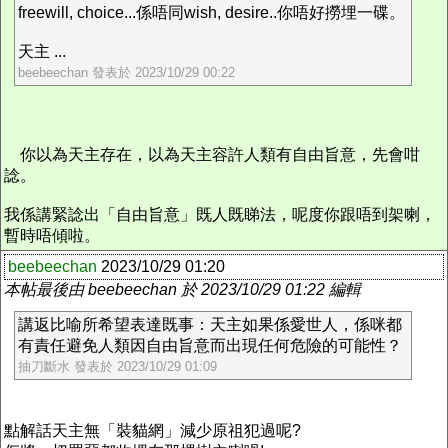
freewill, choice...係唔同wish, desire..你唔好撈埋一碟。
天主 ...
beebeechan 發表於 2023/10/29 00:22
你以為天主存在，以為天主容許人類有自由旨意，先會咁
諗。
我係講緊諗出「自由旨意」既人既睇法，呢度你跟唔到架喇，
暫時唔傾啦。
beebeechan
2023/10/29 01:20
本帖最後由 beebeechan 於 2023/10/29 01:22 編輯
講返比喻所希望表達既事：天主如果係愛世人，係咪都
有責任避免人類因自由旨意而出現任何危險的可能性？
抽刀斷水 發表於 2023/10/29 01:09
點解話天主無「裝貓網」減少原祖犯過呢?