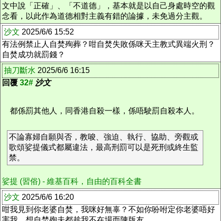
文中說「正確」、「不道德」，基本就是以自己身處時空的觀
念看，以此作為道德相對主義有錯的論據，未免過分主觀。
沙文
2025/6/6 15:52
有法例禁止人自焚殉葬？咁自焚失敗係咪天主教式異端火刑？
自焚成功就罰錢？
抽刀斷水
2025/6/6 16:15
回覆
32#
沙文
都係罰其他人，同香港自殺一樣，係唔駛罰自殺本人。
不論寡婦自願與否，教唆、強迫、執行、協助、旁觀或
歌頌娑提儀式都屬違法，最高刑罰可以是死刑或終生監
禁。
娑提 (習俗) - 維基百科，自由的百科全書
沙文
2025/6/6 16:20
咁我見到你老婆自焚，我咪好無辜？不如你吩咐定你老婆唔好
害我，想自焚殉夫都趁我不在場而陳版友……