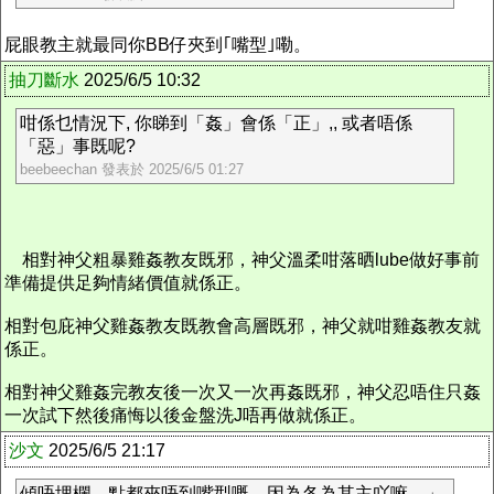
屁眼教主就最同你BB仔夾到｢嘴型｣嘞。
抽刀斷水
2025/6/5 10:32
咁係乜情況下, 你睇到「姦」會係「正」,, 或者唔係
「惡」事既呢?
beebeechan 發表於 2025/6/5 01:27
相對神父粗暴雞姦教友既邪，神父溫柔咁落晒lube做好事前
準備提供足夠情緒價值就係正。
相對包庇神父雞姦教友既教會高層既邪，神父就咁雞姦教友就
係正。
相對神父雞姦完教友後一次又一次再姦既邪，神父忍唔住只姦
一次試下然後痛悔以後金盤洗J唔再做就係正。
沙文
2025/6/5 21:17
傾唔埋欄，點都夾唔到嘴型嘅。因為各為其主吖嘛。」