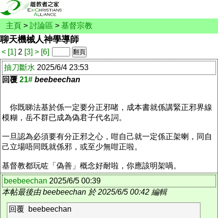
主頁
>
討論區
>
基督宗教
聊天機械人神學導師
<
[1]
2
[3]
>
[6]
抽刀斷水
2025/6/4 23:53
回覆
21#
beebeechan
你既睇法基於係一定要分正邪啫，成本書就係講緊正邪界線
模糊，岳不群已成為偽君子代名詞。
一旦認為必須要有分正邪之心，咁自己就一定係正架喇，同自
己立場唔同既就係邪，或至少無咁正啦。
基督教都玩咗「偽善」概念好耐啦，你應該明架喎。
beebeechan
2025/6/5 00:39
本帖最後由 beebeechan 於 2025/6/5 00:42 編輯
回覆 beebeechan