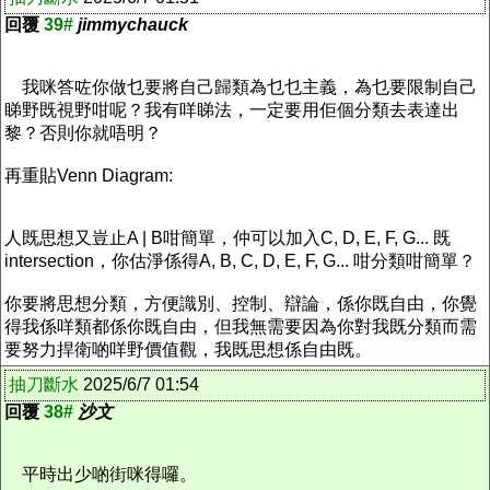
回覆
39#
jimmychauck
我咪答咗你做乜要將自己歸類為乜乜主義，為乜要限制自己
睇野既視野咁呢？我有咩睇法，一定要用佢個分類去表達出
黎？否則你就唔明？
再重貼Venn Diagram:
人既思想又豈止A | B咁簡單，仲可以加入C, D, E, F, G... 既
intersection，你估淨係得A, B, C, D, E, F, G... 咁分類咁簡單？
你要將思想分類，方便識別、控制、辯論，係你既自由，你覺
得我係咩類都係你既自由，但我無需要因為你對我既分類而需
要努力捍衛啲咩野價值觀，我既思想係自由既。
抽刀斷水
2025/6/7 01:54
回覆
38#
沙文
平時出少啲街咪得囉。