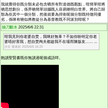
我就覺得佢既分類未必包含晒所有對道德既觀點，咁簡單咁將
啲思想劃分，係畀啲簡單頭腦既人容易啲明白世界。將自己歸
類為佢其中一個分類，然後就要為捍衛呢個分類既特徵同優
劣，係咪有啲似將教徒分為基督教既不同派別咁呢？
抽刀斷水
2025/6/6 22:31
咁我見到你老婆自焚，我咪好無辜？不如你吩咐定你老
婆唔好害我，想自焚殉夫都趁我不在場而陳版友…… ...
沙文 發表於 2025/6/6 16:20
飽讀聖賢書既你無讀過呢個成語咩。