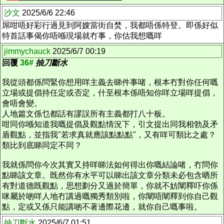
沙文
2025/6/6 22:46
屌咁唔好彩行過見到阿嫂當街自焚，我都唔係特登。即係好似
特首話事偈你唔喺現場就冇事，你估我想嘅咩
jimmychauck
2025/6/7 00:19
回覆
36#
抽刀斷水
我從頭都係問緊你想用咩主義去睇件事啫，根本冇對你任何嘅
立場或提倡持任定或否定，什至根本係唔知你咩立場咩提倡，
會唔會變。
人地篇文係乜都話有謬誤所有主義都打八十板。
咁同你喺知道我嘅提倡及觀點情況下，引文提出同我相勃及矛
盾觀點，並指我"若求真就應該點點點"，又有咩可類比之處？
類比到底睇同定不同？
我就係問你今次其實又持咩睇法如何得出你嘅結論啫，冇問你
點睇該文章。既然你有水平可以睇出該文章分類未必包含晒所
有對道德既觀點，思想劃分又過於簡單，你就不妨闡釋吓你係
咪屬於啲咩人地冇講過嘅獨秀類別啦，你闡唔闡釋到你自己觀
點，定或又係只能講啲不著邊際花邊，就你自己嘅事啦。
抽刀斷水
2025/6/7 01:51