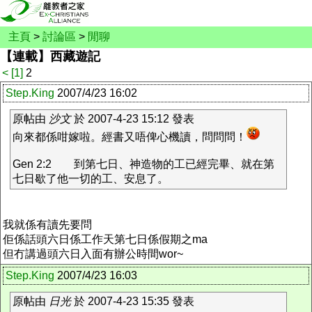
主頁
>
討論區
>
閒聊
【連載】西藏遊記
<
[1]
2
Step.King
2007/4/23 16:02
原帖由
沙文
於 2007-4-23 15:12 發表
向來都係咁嫁啦。經書又唔俾心機讀，問問問！
Gen 2:2 到第七日、神造物的工已經完畢、就在第
七日歇了他一切的工、安息了。
我就係有讀先要問
佢係話頭六日係工作天第七日係假期之ma
但冇講過頭六日入面有辦公時間wor~
Step.King
2007/4/23 16:03
原帖由
日光
於 2007-4-23 15:35 發表