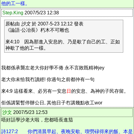
他的工一樣。
Step.King
2007/5/23 12:38
原帖由
沙文
於 2007-5-23 12:12 發表
《論語·公冶長》朽木不可雕也
來4:10 因為那進入安息的、乃是歇了自己的工、正如
神歇了他的工一樣。
我都係承襲左老大你好學不倦 永不言敗既精神jey
老大你未恰我冇讀經! 你過句之前都仲有一句
來4:9 這樣看來、必另有一安息
日
的安息、為神的子民存留。
佢係講緊暫停辦公日, 其他日子冇講幾點收工wor
沙文
2007/5/23 12:53
唔好話學沙老大啦，您都唔長進茄
詩127:2 你們清晨早起、夜晚安歇、喫勞碌得來的飯、本是