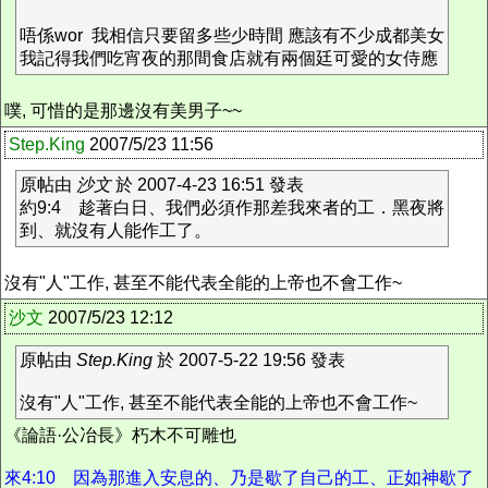
唔係wor 我相信只要留多些少時間 應該有不少成都美女
我記得我們吃宵夜的那間食店就有兩個廷可愛的女侍應
噗, 可惜的是那邊沒有美男子~~
Step.King
2007/5/23 11:56
原帖由
沙文
於 2007-4-23 16:51 發表
約9:4 趁著白日、我們必須作那差我來者的工．黑夜將
到、就沒有人能作工了。
沒有"人"工作, 甚至不能代表全能的上帝也不會工作~
沙文
2007/5/23 12:12
原帖由
Step.King
於 2007-5-22 19:56 發表
沒有"人"工作, 甚至不能代表全能的上帝也不會工作~
《論語·公冶長》朽木不可雕也
來4:10 因為那進入安息的、乃是歇了自己的工、正如神歇了