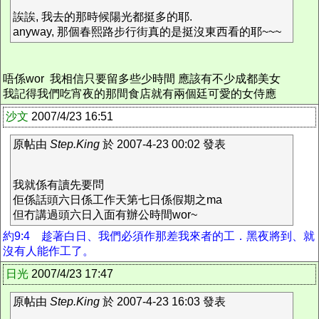
誒誒, 我去的那時候陽光都挺多的耶.
anyway, 那個春熙路步行街真的是挺沒東西看的耶~~~
唔係wor 我相信只要留多些少時間 應該有不少成都美女
我記得我們吃宵夜的那間食店就有兩個廷可愛的女侍應
沙文
2007/4/23 16:51
原帖由
Step.King
於 2007-4-23 00:02 發表
我就係有讀先要問
佢係話頭六日係工作天第七日係假期之ma
但冇講過頭六日入面有辦公時間wor~
約9:4 趁著白日、我們必須作那差我來者的工．黑夜將到、就
沒有人能作工了。
日光
2007/4/23 17:47
原帖由
Step.King
於 2007-4-23 16:03 發表