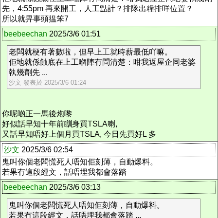
先，4:55pm 再來開工，人工點計？排隊出糧排咩位置？
所以就畀事頭揾笨7
beebeechan
2025/3/6 01:51
老闆就梗有著數啦，但早上工就時薪最低吖嘛。
佢地就係蝕底在上工嗰陣冇問清楚：咁我返屋企同老婆
執幾劑先 ...
沙文 發表於 2025/3/6 01:24
你呢啲正一馬後炮嚟
好似話早知十年前瞓身買TSLA喇,
又話早知唔好上個月買TSLA, 今日先買好L 多
沙文
2025/3/6 02:54
鬼叫你個老闆慌死人唔知佢刻薄，自動爆料。
若果冇這段經文，話唔埋我都會落踏
beebeechan
2025/3/6 03:13
鬼叫你個老闆慌死人唔知佢刻薄，自動爆料。
若果冇這段經文，話唔埋我都會落踏 ...