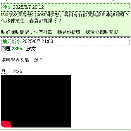
沙文
2025/6/7 20:12
tsla版友我專登出post問侯您。尋日有冇欲哭無淚血本無歸呀？
係咪仲揸住，春袋都揼爆呀？
唔好睇唔開喎，仲有排跌，睇見你折墮，我個心都唔安樂
抽刀斷水
2025/6/7 21:03
回覆
2395#
沙文
堪輿學界又贏一舖？
見：12:26