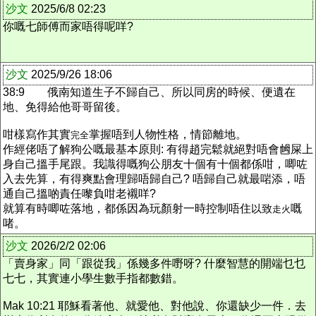
沙文
2025/6/8 02:23
你嘅七師傅而家唔得呢咩?
沙文
2025/9/26 18:06
38:9 俄南知道生子不歸自己、所以同房的時候、便遺在
地、免得給他哥哥留後。
咁樣寫作其實
掌握唔到人物性格，情節離地。
完全
作經佬唔了解狗公嘅最基本原則: 有得趙完鬆就絕對唔會乸屎上
身自己搵手尾跟。我識得嘅狗公朋友十個有十個都係咁，唧咗
入去先算，有得爽點會理歸唔歸自己? 唔歸自己就最啱添，唔
通自己搵啲責任嚟負咁老襯咩?
就算有時唧咗落地，都係因為玩顏射一時控制唔住
嘅
以致
走火
啫。
沙文
2026/2/2 02:06
「賣身家」同
「
跟從我
」
係幾多件嘢呀?
什麼智慧的開端乜乜
七七，其實連小學生數手指都數錯。
Mak 10:21 耶穌看著他、就愛他、對他說、你還缺少一件．去