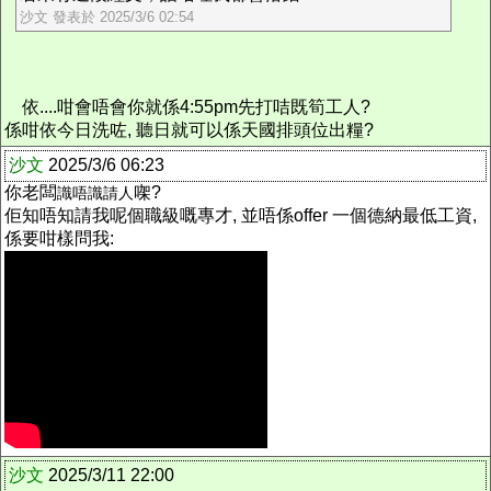
沙文 發表於 2025/3/6 02:54
依....咁會唔會你就係4:55pm先打咭既筍工人?
係咁依今日洗咗, 聽日就可以係天國排頭位出糧?
沙文
2025/3/6 06:23
你老闆
㗎?
識唔識請人
佢知唔知請我呢個職級嘅專才, 並唔係offer 一個德納最低工資,
係要咁樣問我:
沙文
2025/3/11 22:00