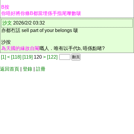
B按
你唔好將你條B都當埋係手指尾嚟數啵
沙文
2026/2/2 03:32
亦都冇話 sell part of your belongs 啵
沙按
為天國的緣故自閹
嘅人．唯有以手代b, 唔係點啫?
[1]
<
[118]
[119]
120
>
[122]
返回首頁
|
登錄
|
註冊