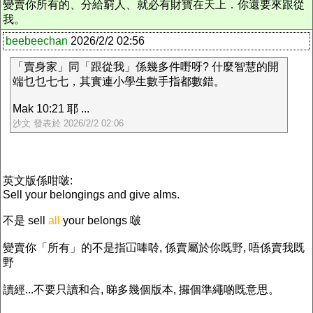
變賣你所有的、分給窮人、就必有財寶在天上．你還要來跟從
我。
beebeechan
2026/2/2 02:56
「賣身家」同「跟從我」係幾多件嘢呀? 什麼智慧的開
端乜乜七七，其實連小學生數手指都數錯。
Mak 10:21 耶 ...
沙文 發表於 2026/2/2 02:06
英文版係咁啵:
Sell your belongings and give alms.
不是 sell
all
your belongs 啵
變賣你「所有」的不是指冚唪唥, 係賣屬於你既野, 唔係賣我既
野
讀經...不要只讀和合, 睇多幾個版本, 攞個準繩啲既意思。