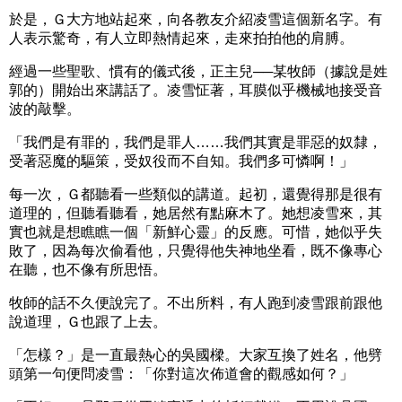
於是，Ｇ大方地站起來，向各教友介紹凌雪這個新名字。有
人表示驚奇，有人立即熱情起來，走來拍拍他的肩膊。
經過一些聖歌、慣有的儀式後，正主兒──某牧師（據說是姓
郭的）開始出來講話了。凌雪怔著，耳膜似乎機械地接受音
波的敲擊。
「我們是有罪的，我們是罪人……我們其實是罪惡的奴隸，
受著惡魔的驅策，受奴役而不自知。我們多可憐啊！」
每一次，Ｇ都聽看一些類似的講道。起初，還覺得那是很有
道理的，但聽看聽看，她居然有點麻木了。她想凌雪來，其
實也就是想瞧瞧一個「新鮮心靈」的反應。可惜，她似乎失
敗了，因為每次偷看他，只覺得他失神地坐看，既不像專心
在聽，也不像有所思悟。
牧師的話不久便說完了。不出所料，有人跑到凌雪跟前跟他
說道理，Ｇ也跟了上去。
「怎樣？」是一直最熱心的吳國樑。大家互換了姓名，他劈
頭第一句便問凌雪：「你對這次佈道會的觀感如何？」