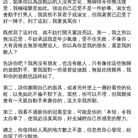
語，如果你以為說粗話的人沒有文化，無聊得令你無法接
受，我極端樂意如此。強迫自己忍受不是一件妙事。淑女也
會動手打男人，我當然不算君子或淑女，但我著實已忍受了
好一陣子。到了這刻，我要臭罵你！
既然寫了這封信、就不妨打開天窗說亮話。第一，我之所以
無法忍受，不妨承認我是年少氣傲，受不住失敗，不像你，
大有資格去無形地壓迫人。你以為你是我的朋友，還是我的
敵人？
告訴你吧？我再沒有朋友，也沒有敵人，只有像你這些無聊
的遊戲對手。要我面對一些基督徒做戲，無疑此情難再，我
和你的遊戲也該終結了。
第二，請你撕開自己的面具，或者另外塗上一層好看些的化
粧，以免如此不倫不類下去。當然，你可以不理，但我難保
會有一天親自動手來撕你的，這大非我所願。
第三，我看不過眼你的冠冕堂皇，可能是你的「本領」令我
太自卑了，使我必須臭罵你，好去減輕自己所感受的壓力。
總之，你值得給人罵的地方數之不盡，但忽然良心發現，給
你留了些少餘地。