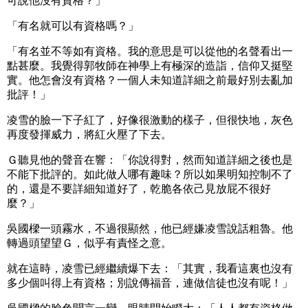
可說他沒有資格？」
「有名就可以有資格嗎？」
「有名並不等如有資格。我的意思是可以從他的名聲看出一
點甚麼。我覺得郭牧師在神學上有極深的造詣，信仰又挺堅
實。他怎會沒有資格？一個人未知道詳細之前最好別去亂加
批評！」
凌雪的臉一下子紅了，好像很激動的樣子，但很快地，灰色
再度發揮威力，將紅火壓了下去。
Ｇ聽見他的聲音在響：「你說得對，然而知道詳細之後也是
不能下批評的。如此做人哪有趣味？所以如果明知控制不了
的，還是不要詳細知道好了，乾脆各依己見放屁不很好
麼？」
吳國樑一頭霧水，不過很顯然，他已經嫌凌雪說話粗魯。他
轉過頭望望Ｇ，似乎有責怪之意。
就在這時，凌雪已經繼續爆下去：「其實，我看這裏也沒有
多少個叫得上有資格；別說傳福音，連做信徒也沒有呢！」