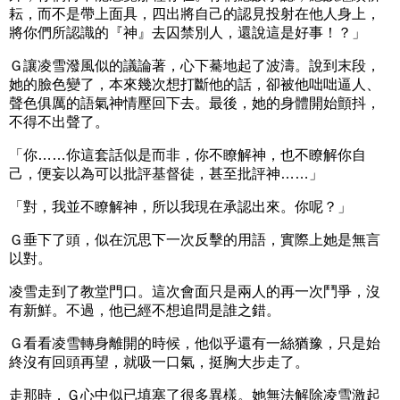
耘，而不是帶上面具，四出將自己的認見投射在他人身上，
將你們所認識的『神』去囚禁別人，還說這是好事！？」
Ｇ讓凌雪潑風似的議論著，心下驀地起了波濤。說到末段，
她的臉色變了，本來幾次想打斷他的話，卻被他咄咄逼人、
聲色俱厲的語氣神情壓回下去。最後，她的身體開始顫抖，
不得不出聲了。
「你……你這套話似是而非，你不瞭解神，也不瞭解你自
己，便妄以為可以批評基督徒，甚至批評神……」
「對，我並不瞭解神，所以我現在承認出來。你呢？」
Ｇ垂下了頭，似在沉思下一次反擊的用語，實際上她是無言
以對。
凌雪走到了教堂門口。這次會面只是兩人的再一次鬥爭，沒
有新鮮。不過，他已經不想追問是誰之錯。
Ｇ看看凌雪轉身離開的時候，他似乎還有一絲猶豫，只是始
終沒有回頭再望，就吸一口氣，挺胸大步走了。
走那時，Ｇ心中似已填塞了很多異樣。她無法解除凌雪激起