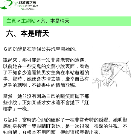
主頁
>
主網站
> 六、本是晴天
六、本是晴天
Ｇ的沉醉是在等候公共汽車開始的。
說起來，那可能是一次非常老套的遭遇。
以前她在一些見鬼的文藝小說裏面，看過
了不知多少遍關於男女主角在車站邂逅的
事。那時，她便會盡情去笑，慶幸自己有
足夠的聰明，不被書中的情節欺騙。
當然，她並沒有因為自己的嘲笑而拋下那
些小說，正如某些才女永遠不會拋下「紅
樓夢」一樣。
Ｇ記得，當時的心頭的確起了一種非常奇特的感覺。她明顯
感到身後有一雙眼睛盯著她，是一次很深、很深的注視。不
知何解，Ｇ根本不用回頭，便能這樣察覺出來。