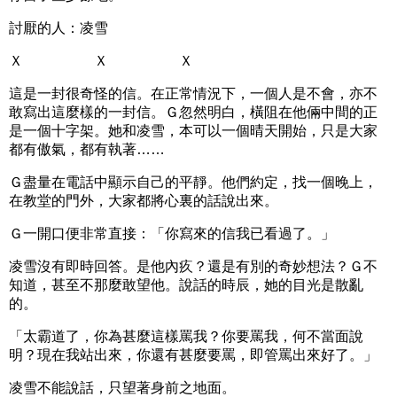
討厭的人：凌雪
Ｘ Ｘ Ｘ
這是一封很奇怪的信。在正常情況下，一個人是不會，亦不
敢寫出這麼樣的一封信。Ｇ忽然明白，橫阻在他倆中間的正
是一個十字架。她和凌雪，本可以一個晴天開始，只是大家
都有傲氣，都有執著……
Ｇ盡量在電話中顯示自己的平靜。他們約定，找一個晚上，
在教堂的門外，大家都將心裏的話說出來。
Ｇ一開口便非常直接：「你寫來的信我已看過了。」
凌雪沒有即時回答。是他內疚？還是有別的奇妙想法？Ｇ不
知道，甚至不那麼敢望他。說話的時辰，她的目光是散亂
的。
「太霸道了，你為甚麼這樣罵我？你要罵我，何不當面說
明？現在我站出來，你還有甚麼要罵，即管罵出來好了。」
凌雪不能說話，只望著身前之地面。