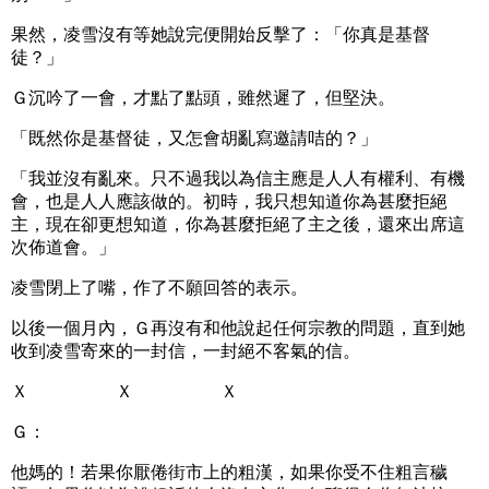
果然，凌雪沒有等她說完便開始反擊了：「你真是基督
徒？」
Ｇ沉吟了一會，才點了點頭，雖然遲了，但堅決。
「既然你是基督徒，又怎會胡亂寫邀請咭的？」
「我並沒有亂來。只不過我以為信主應是人人有權利、有機
會，也是人人應該做的。初時，我只想知道你為甚麼拒絕
主，現在卻更想知道，你為甚麼拒絕了主之後，還來出席這
次佈道會。」
凌雪閉上了嘴，作了不願回答的表示。
以後一個月內，Ｇ再沒有和他說起任何宗教的問題，直到她
收到凌雪寄來的一封信，一封絕不客氣的信。
Ｘ Ｘ Ｘ
Ｇ：
他媽的！若果你厭倦街市上的粗漢，如果你受不住粗言穢