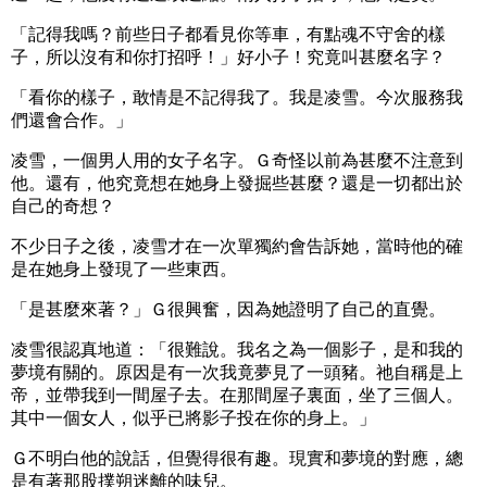
「記得我嗎？前些日子都看見你等車，有點魂不守舍的樣
子，所以沒有和你打招呼！」好小子！究竟叫甚麼名字？
「看你的樣子，敢情是不記得我了。我是凌雪。今次服務我
們還會合作。」
凌雪，一個男人用的女子名字。Ｇ奇怪以前為甚麼不注意到
他。還有，他究竟想在她身上發掘些甚麼？還是一切都出於
自己的奇想？
不少日子之後，凌雪才在一次單獨約會告訴她，當時他的確
是在她身上發現了一些東西。
「是甚麼來著？」Ｇ很興奮，因為她證明了自己的直覺。
凌雪很認真地道：「很難說。我名之為一個影子，是和我的
夢境有關的。原因是有一次我竟夢見了一頭豬。祂自稱是上
帝，並帶我到一間屋子去。在那間屋子裏面，坐了三個人。
其中一個女人，似乎已將影子投在你的身上。」
Ｇ不明白他的說話，但覺得很有趣。現實和夢境的對應，總
是有著那股撲朔迷離的味兒。