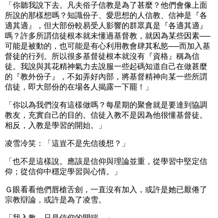
「你聽我說下去。凡夫俗子信教是為了甚麼？他們會像上面
所說的那樣想嗎？知識份子、愛思想的人信教、信神是『各
適其適』，但大部份較易受人影響的群眾真是『各適其適』
嗎？許多所謂信徒根本就未懂過基督教，就因為某些因素──
可能是被動的，也可能是有心利用教會肆其私慾──而加入基
督徒的行列。所以很多基督徒根本就沒有『資格』稱為信
徒。我說與其花精神氣力去說服一些起碼知道自己在做甚麼
的『教外份子』，不如弄好內部，將基督精神向某一些所謂
信徒，即大部份的在場各人揭露一下罷！」
「你以為我們沒有這樣做嗎？每星期的聚會就是要達到協調
教友，充實自己的目的。信徒入教不是因為他很懂基督徒。
相反，入教是學習的開始。」
凌雪冷笑：「這豈不是先信後想？」
「也不是這樣說。應該是信仰與理論並重，從學習中堅定信
仰；從信仰中穩定學習與心情。」
Ｇ眼看看他們唇槍舌劍，一直沒有加入，或許是她已厭倦了
宗教辯論，或許是為了凌雪。
「我入教，只是信仰的開端。」