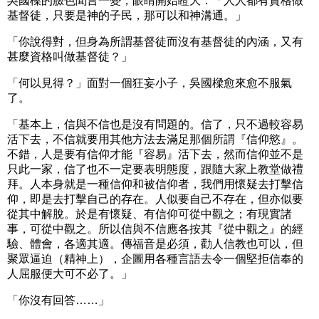
吳國樑的臉色聞言一變，眼睛開始瞪大：「人人都有資格做
基督徒，只要是神的子民，那可以和神溝通。」
「你說得對，但身為所謂基督徒而沒有基督徒的內涵，又有
甚麼資格叫做基督徒？」
「何以見得？」面對一個狂妄小子，吳國樑愈來愈不服氣
了。
「基本上，信與不信也是沒有問題的。信了，只不過較容易
活下去，不信就要用其他方法去滿足那個所謂『信仰慾』。
不錯，人是要有信仰才能『容易』活下去，然而信仰並不是
只此一家，信了也不一定要表明態度，跟隨大家上教堂做禮
拜。人本身就是一種信仰和被信仰者，我們用懷疑去打擊信
仰，即是去打擊自己的存在。人似要自己不存在，但亦似要
從其中解脫。於是有懷疑、有信仰可從中觀之；有現實諸
事，可從中觀之。所以信與不信應各按其『從中觀之』的經
驗、體會，各適其適。傳福音是必須，勸人信教也可以，但
聚眾逼迫（精神上），企圖用各種言語去令一個堅拒信奉的
人屈服便大可不必了。」
「你沒有回答……」