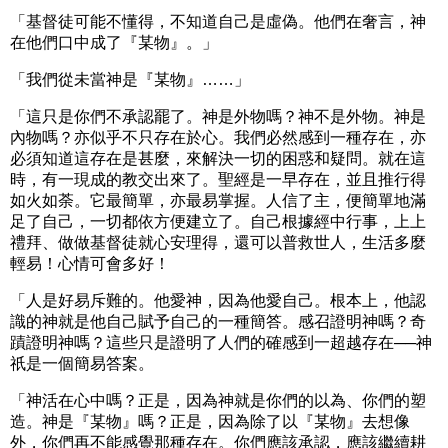
「基督徒可能不懂得，不知道自己是虛偽。他們在奢言，神
在他們口中成了『某物』。」
「我們從未當神是『某物』……」
「這只是你們不承認罷了。神是外物嗎？神不是外物。神是
內物嗎？亦似乎不只存在於心。我們必然感到一種存在，亦
必須知道這存在是甚麼，來解決一切的困惑和疑問。就在這
時，有一現成的教交出來了。聖經是一早存在，並且推行得
如火如荼。它最簡單，亦最易掌握。人信了主，便簡單地滿
足了自己，一切都依方便建立了。自己根據經中行事，上上
禮拜、做做基督徒就心安理得，還可以普救世人，生活多麼
輕易！心情可會多好！
「人是好易斥難的。他愛神，因為他愛自己。根本上，他認
識的神就是他自己賦予自己的一種簡答。感召證明神嗎？奇
蹟證明神嗎？這些只是證明了人們的確感到一超越存在──神
祇是一個簡易答案。
「神活在心中嗎？正是，因為神就是你們的以為、你們的塑
造。神是『某物』嗎？正是，因為除了以『某物』去想像
外，你們再不能感覺那種存在。你們應該承認，應該繼續耕