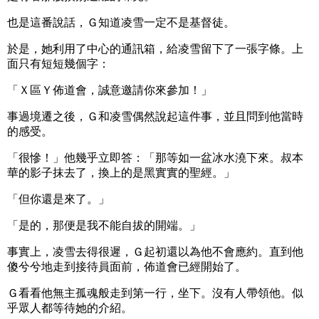
也是這番說話，Ｇ知道凌雪一定不是基督徒。
於是，她利用了中心的通訊箱，給凌雪留下了一張字條。上
面只有短短幾個字：
「Ｘ區Ｙ佈道會，誠意邀請你來參加！」
事過境遷之後，Ｇ和凌雪偶然說起這件事，並且問到他當時
的感受。
「很慘！」他幾乎立即答：「那等如一盆冰水澆下來。叔本
華的影子抹去了，換上的是黑實實的聖經。」
「但你還是來了。」
「是的，那便是我不能自拔的開端。」
事實上，凌雪去得很遲，Ｇ起初還以為他不會應約。直到他
傻兮兮地走到接待員面前，佈道會已經開始了。
Ｇ看看他無主孤魂般走到第一行，坐下。沒有人帶領他。似
乎眾人都等待她的介紹。