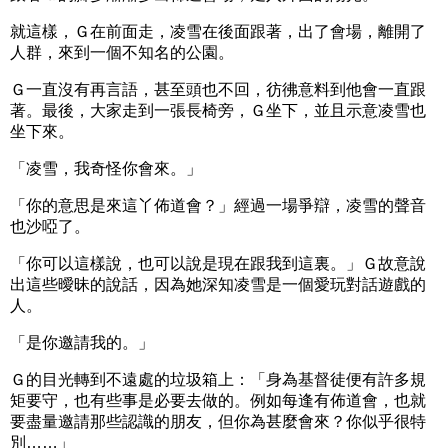
就這樣，Ｇ在前面走，凌雪在後面跟著，出了會場，離開了
人群，來到一個不知名的公園。
Ｇ一直沒有再言語，甚至頭也不回，彷彿意料到他會一直跟
著。最後，大家走到一張長椅旁，Ｇ坐下，並且示意凌雪也
坐下來。
「凌雪，我奇怪你會來。」
「你的意思是來這丫佈道會？」經過一場爭辯，凌雪的聲音
也沙啞了。
「你可以這樣說，也可以說是現在跟我到這裏。」Ｇ故意說
出這些曖昧的說話，因為她深知凌雪是一個愛玩對話遊戲的
人。
「是你邀請我的。」
Ｇ的目光轉到不遠處的垃圾箱上：「身為基督徒便有許多規
矩要守，也有些事是必要去做的。例如每逢有佈道會，也就
要盡量邀請那些認識的朋友，但你為甚麼會來？你似乎很特
別……」