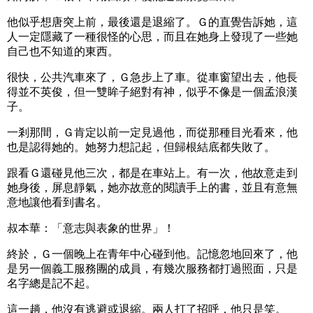
他似乎想唐突上前，最後還是退縮了。Ｇ的直覺告訴她，這
人一定隱藏了一種很怪的心思，而且在她身上發現了一些她
自己也不知道的東西。
很快，公共汽車來了，Ｇ急步上了車。從車窗望出去，他長
得並不英俊，但一雙眸子絕對有神，似乎不像是一個孟浪漢
子。
一剎那間，Ｇ肯定以前一定見過他，而從那種目光看來，他
也是認得她的。她努力想記起，但歸根結底都失敗了。
跟看Ｇ還碰見他三次，都是在車站上。有一次，他故意走到
她身後，屏息靜氣，她亦故意的閱讀手上的書，並且有意無
意地讓他看到書名。
叔本華：「意志與表象的世界」！
終於，Ｇ一個晚上在青年中心碰到他。記憶忽地回來了，他
是另一個義工服務團的成員，有幾次服務都打過照面，只是
名字總是記不起。
這一趟，他沒有逃避或退縮。兩人打了招呼，他只是笑。