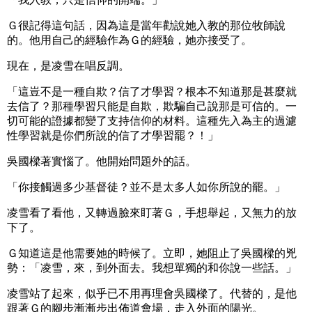
Ｇ很記得這句話，因為這是當年勸說她入教的那位牧師說
的。他用自己的經驗作為Ｇ的經驗，她亦接受了。
現在，是凌雪在唱反調。
「這豈不是一種自欺？信了才學習？根本不知道那是甚麼就
去信了？那種學習只能是自欺，欺騙自己說那是可信的。一
切可能的證據都變了支持信仰的材料。這種先入為主的過濾
性學習就是你們所說的信了才學習罷？！」
吳國樑著實惱了。他開始問題外的話。
「你接觸過多少基督徒？並不是太多人如你所說的罷。」
凌雪看了看他，又轉過臉來盯著Ｇ，手想舉起，又無力的放
下了。
Ｇ知道這是他需要她的時候了。立即，她阻止了吳國樑的兇
勢：「凌雪，來，到外面去。我想單獨的和你說一些話。」
凌雪站了起來，似乎已不用再理會吳國樑了。代替的，是他
跟著Ｇ的腳步漸漸步出佈道會場，走入外面的陽光。