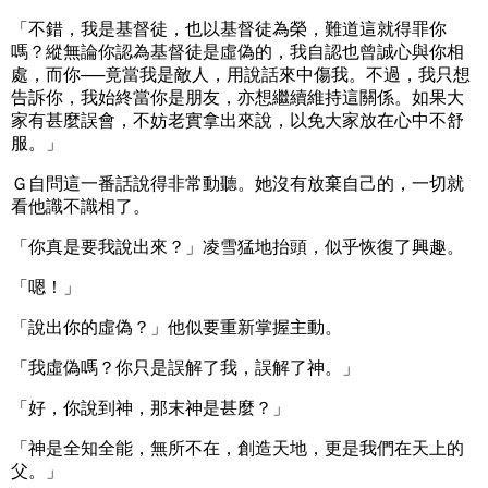
「不錯，我是基督徒，也以基督徒為榮，難道這就得罪你
嗎？縱無論你認為基督徒是虛偽的，我自認也曾誠心與你相
處，而你──竟當我是敵人，用說話來中傷我。不過，我只想
告訴你，我始終當你是朋友，亦想繼續維持這關係。如果大
家有甚麼誤會，不妨老實拿出來說，以免大家放在心中不舒
服。」
Ｇ自問這一番話說得非常動聽。她沒有放棄自己的，一切就
看他識不識相了。
「你真是要我說出來？」凌雪猛地抬頭，似乎恢復了興趣。
「嗯！」
「說出你的虛偽？」他似要重新掌握主動。
「我虛偽嗎？你只是誤解了我，誤解了神。」
「好，你說到神，那末神是甚麼？」
「神是全知全能，無所不在，創造天地，更是我們在天上的
父。」