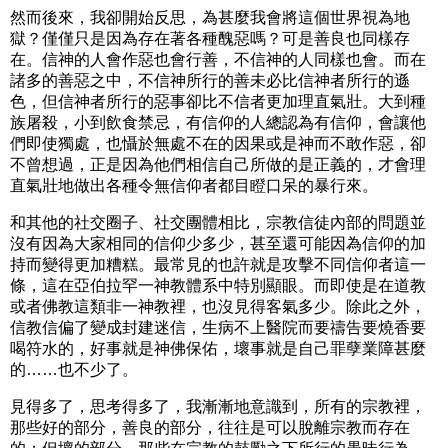
然而後來，我卻開始反思，為甚麼我會將這個世界視為地
獄？僅僅只是因為存在著各種醜惡嗎？可是善良也同樣存
在。信神的人會作惡也會行善，不信神的人同樣也會。而在
諸多的善惡之中，不信神所行的善未必比信神者所行的遜
色，但信神者所行的惡事卻比不信者更加理直氣壯。大到種
族屠殺，小到飲食禁忌，有信仰的人總認為有信仰，會讓他
們即使獨處，也懾於無處不在的因果或是神而不敢作惡，卻
不曾想過，正是因為他們相信自己所做的是正義的，才會理
直氣壯地做出各種令無信仰者都目瞪口呆的暴行來。
和其他的社交圈子、社交團體相比，宗教信徒內部的問題並
沒有因為大家相同的信仰少多少，甚至還可能因為信仰的加
持而變得更加糟糕。最常見的也許就是攻擊不同信仰者這一
條，這在亞伯拉罕一神教體系中特別顯眼。而即使是在道教
或者佛教這類非一神教裡，也沒見得客氣多少。除此之外，
信教信偏了變成封建迷信，生病不上醫院而要禱告要燒香要
喝符水的，好事就是神佛保佑，壞事就是自己罪孽業障甚麼
的……也不少了。
見得多了，思考得多了，我漸漸地意識到，所有的宗教裡，
那些好的部分，善良的部分，往往是可以脫離宗教而存在