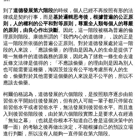
到了
道德發展第六階段
的時候，個人已經不再按照有形的法
律或是契約行事，而是
基於邏輯思考後，根據普遍的公正原
則，人的權利的公平和對等原則，尊重全人類每個人的尊嚴
的原則，由良心作出決斷
。因此，這一階段被稱為普遍的倫
理原則階段。康德所謂的「我們內心的道德律」，說的正是
這一階段所依循的普遍公正原則。對於道德發展處於這一階
段的人來說，「應該偷藥」的理由是因為人的生命是提供了
唯一無條件的道德義務的源泉，因此為了拯救一條生命去違
反條文法律是值得的；「不應該偷藥」的理由則是因為別人
也可能需要這種藥，海因茨並沒有公平地考慮所有人的生
命，偷藥對於其他需要這個藥的人來說是不公平的，所以不
應該去偷藥。
柯爾伯格認為，道德發展的六個階段，是按照順序逐步由前
習俗水平開始往後發展的，但有的人可能一輩子都只停留在
前習俗水平或者習俗水平，無法發展到後習俗水平。而且進
入到後習俗階段後，由於第六個階段實際上是要求人在經過
「無知之幕」（也就是你根本不知道自己會是這個決策中的
哪一面）的考驗之後再做出決定，不能根據自己的預設立場
進行判斷，所以沒有人能夠一直停留在第六階段。