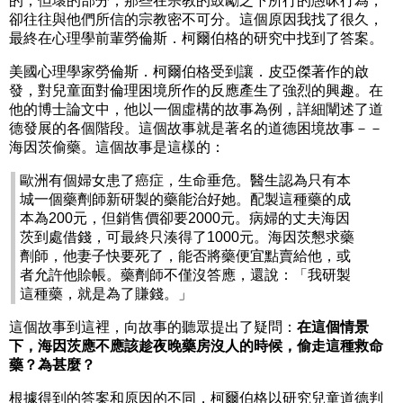
的；但壞的部分，那些在宗教的鼓勵之下所行的愚昧行為，
卻往往與他們所信的宗教密不可分。這個原因我找了很久，
最終在心理學前輩勞倫斯．柯爾伯格的研究中找到了答案。
美國心理學家勞倫斯．柯爾伯格受到讓．皮亞傑著作的啟
發，對兒童面對倫理困境所作的反應產生了強烈的興趣。在
他的博士論文中，他以一個虛構的故事為例，詳細闡述了道
德發展的各個階段。這個故事就是著名的道德困境故事－－
海因茨偷藥。這個故事是這樣的：
歐洲有個婦女患了癌症，生命垂危。醫生認為只有本
城一個藥劑師新研製的藥能治好她。配製這種藥的成
本為200元，但銷售價卻要2000元。病婦的丈夫海因
茨到處借錢，可最終只湊得了1000元。海因茨懇求藥
劑師，他妻子快要死了，能否將藥便宜點賣給他，或
者允許他賒帳。藥劑師不僅沒答應，還說：「我研製
這種藥，就是為了賺錢。」
這個故事到這裡，向故事的聽眾提出了疑問：
在這個情景
下，海因茨應不應該趁夜晚藥房沒人的時候，偷走這種救命
藥？為甚麼？
根據得到的答案和原因的不同，柯爾伯格以研究兒童道德判