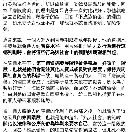
出發點進行考慮的。所以處於這一道德發展階段的兒童，回
答「應該偷藥」的理由是如果妻子一直對他很好，那他就應
該去冒險偷藥，救妻子的命；回答「不應該偷藥」的理由
是：如果妻子對他並不好，那他就不該自找麻煩，冒險偷
藥。
通常來說，一個人進入到青春期或者成年期後，他的道德水
平發展就會進入到
習俗水平
。用習俗推理的人
對行為進行道
德判斷時，會將這些行為與社會上的觀點與期望相對照
。
在這個水平下，
第三個道德發展階段被俗稱為「好孩子」階
段，也就是他們會關注其他人贊成或反對的態度，保持與周
圍社會角色的和諧一致
。處於這一階段的人，回答「應該偷
藥」的理由就變成了照顧妻子是丈夫應盡的職責，所以為了
照顧好妻子，海因茨應該去偷藥。而回答「不應該偷藥」的
理由則是做賊會導致自己聲名掃地，給自己和包括妻子在內
的家人帶來麻煩和恥辱。
當一個人將他人的評價內化到自己內部之後，他就進入了道
德發展的
第四階段
，也就是能夠超出「熟人社會」的範疇，
開始
以法律和公序良俗為準則來要求自己
。處於這一階段的
人，回答「應該偷藥」的理由是儘管偷竊違法，但見死不救