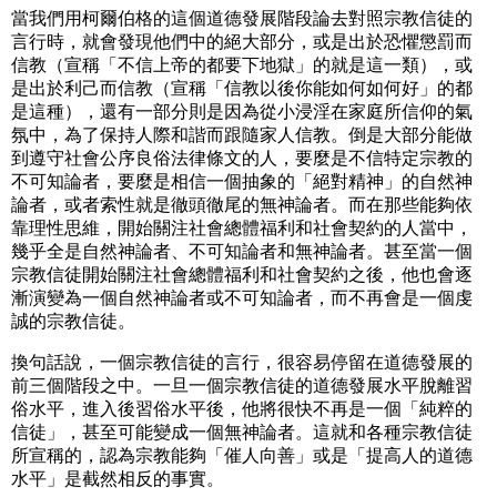
當我們用柯爾伯格的這個道德發展階段論去對照宗教信徒的
言行時，就會發現他們中的絕大部分，或是出於恐懼懲罰而
信教（宣稱「不信上帝的都要下地獄」的就是這一類），或
是出於利己而信教（宣稱「信教以後你能如何如何好」的都
是這種），還有一部分則是因為從小浸淫在家庭所信仰的氣
氛中，為了保持人際和諧而跟隨家人信教。倒是大部分能做
到遵守社會公序良俗法律條文的人，要麼是不信特定宗教的
不可知論者，要麼是相信一個抽象的「絕對精神」的自然神
論者，或者索性就是徹頭徹尾的無神論者。而在那些能夠依
靠理性思維，開始關注社會總體福利和社會契約的人當中，
幾乎全是自然神論者、不可知論者和無神論者。甚至當一個
宗教信徒開始關注社會總體福利和社會契約之後，他也會逐
漸演變為一個自然神論者或不可知論者，而不再會是一個虔
誠的宗教信徒。
換句話說，一個宗教信徒的言行，很容易停留在道德發展的
前三個階段之中。一旦一個宗教信徒的道德發展水平脫離習
俗水平，進入後習俗水平後，他將很快不再是一個「純粹的
信徒」，甚至可能變成一個無神論者。這就和各種宗教信徒
所宣稱的，認為宗教能夠「催人向善」或是「提高人的道德
水平」是截然相反的事實。