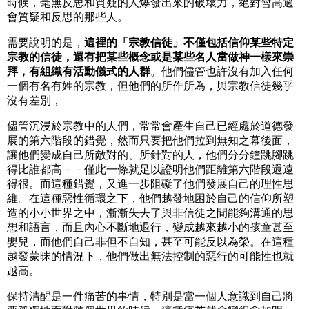
時候，毫無反思和質疑的人爆發出來的破壞力，絕對會高過
會質疑和反思的那些人。
需要說明的是，
這裡的「宗教信徒」不僅包括信仰某些特定
宗教的信徒，還有把某些概念或是某些名人當做神一樣來崇
拜，有組織有活動儀式的人群
。他們儘管也許沒有加入任何
一個有名有姓的宗教，但他們的所作所為，與宗教信徒幾乎
沒有差別，
儘管沉浸於宗教中的人們，常常會產生自己已經處於道德發
展的第六階段的錯覺，然而只要把他們拉到無知之幕後面，
讓他們變成自己所敵對的、所針對的人，他們分分鐘跳腳跳
得比誰都高－－僅此一條就足以證明他們距離第六階段還遠
得很。而這種錯覺，又進一步阻礙了他們發展自己的理性思
維。在這種惡性循環之下，他們越發地困於自己的信仰所塑
造的小小世界之中，漸漸失去了與非信徒之間能夠溝通的思
想和語言，而且內心不斷地退行，變成越來越小的孩童甚至
嬰兒，而他們自己非但不自知，甚至可能反以為榮。在這種
越發蒙昧的情況下，他們做出無法控制的惡行的可能性也就
越高。
保持清醒是一件痛苦的事情，特別是當一個人意識到自己將