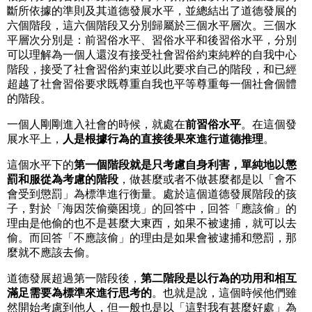
斷所依據的準則及其道德發展水平，並總結出了道德發展的
六個階段，這六個階段又分別歸屬於三個水平層次。三個水
平層次分別是：前習俗水平、習俗水平和後習俗水平，分別
可以理解為一個人還沒有接受社會習俗約束純粹的自我中心
階段，接受了社會習俗約束並以此要求自己的階段，和已經
超越了社會習俗要求既尊重自我也平等尊重每一個社會個體
的階段。
一個人剛剛進入社會的時候，就處在
前習俗水平
。在這個發
展水平上，
人是根據行為的直接後果來進行道德推理
。
這個水平下的
第一個階段就是只考慮自身利害，單純地以懲
罰和服從為考慮的階段
，做甚麼或者不做甚麼都是以「會不
會受到懲罰」為標準進行衡量。處於這個道德發展階段的孩
子，對於「海因茨偷藥困境」的回答中，回答「應該偷」的
理由是他偷的也不是甚麼大東西，如果不被逮捕，就可以去
偷。而回答「不應該偷」的理由是如果會被逮捕和懲罰，那
麼就不應該去偷。
道德發展超過第一階段後，
第二階段是以行為的功用和相互
滿足需要為標準來進行思考的
。也就是說，這個時候他們雖
然開始考慮到他人，但一般也是以「這對我有甚麼好處」為