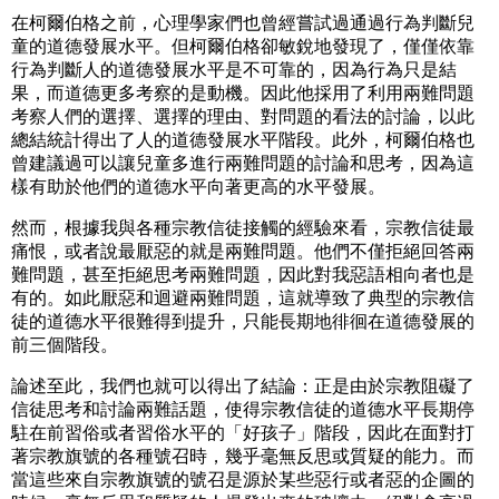
在柯爾伯格之前，心理學家們也曾經嘗試過通過行為判斷兒
童的道德發展水平。但柯爾伯格卻敏銳地發現了，僅僅依靠
行為判斷人的道德發展水平是不可靠的，因為行為只是結
果，而道德更多考察的是動機。因此他採用了利用兩難問題
考察人們的選擇、選擇的理由、對問題的看法的討論，以此
總結統計得出了人的道德發展水平階段。此外，柯爾伯格也
曾建議過可以讓兒童多進行兩難問題的討論和思考，因為這
樣有助於他們的道德水平向著更高的水平發展。
然而，根據我與各種宗教信徒接觸的經驗來看，宗教信徒最
痛恨，或者說最厭惡的就是兩難問題。他們不僅拒絕回答兩
難問題，甚至拒絕思考兩難問題，因此對我惡語相向者也是
有的。如此厭惡和迴避兩難問題，這就導致了典型的宗教信
徒的道德水平很難得到提升，只能長期地徘徊在道德發展的
前三個階段。
論述至此，我們也就可以得出了結論：正是由於宗教阻礙了
信徒思考和討論兩難話題，使得宗教信徒的道德水平長期停
駐在前習俗或者習俗水平的「好孩子」階段，因此在面對打
著宗教旗號的各種號召時，幾乎毫無反思或質疑的能力。而
當這些來自宗教旗號的號召是源於某些惡行或者惡的企圖的