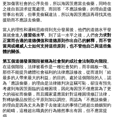
更加傷害社會的公序良俗，所以海因茨應當去偷藥，同時在
之後自首請求從寬處理。而回答「不應該偷藥」的理由是儘
管事出有因，但畢竟偷竊違法，所以海因茨應該再尋找其他
援助而不應該去偷藥。
當人的理性和邏輯思維得到充分發展後，他們的道德水平發
展就會進入
後習俗水平
。到了這一水平之後，人們會
力求對
正當而合適的道德價值和道德原則作出自己的解釋，而不管
當局或權威人士如何支持這些原則，也不管他自己與這些集
體的關係
。
第五個道德發展階段被稱為社會契約或社會法制取向階段
。
在這個階段，法律被看作是一種社會契約，而非鐵板一塊。
那些不能提升總體社會福利的法律應該修改，從而達到「給
最多的人帶來最大的利益」的目的。處於這個階段的人，認
為「應該偷藥」的理由是法律雖判決盜竊可恥，卻沒有預先
考慮到海因茨面臨的這種困境，因此海因茨不僅應當為了更
大的福祉而偷藥，而且國家還應當針對這種困境修訂法律，
對稀缺藥品按照公平原則加以調控。而認為「不應該偷藥」
的理由是因為丈夫為妻子去做違法的事情已經超出婚姻契約
的範疇，這種超出職責的行為雖然事出有因，但不應當提
倡。