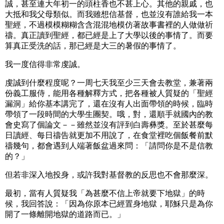
誠，甚至連大年初一的頭柱香也不甚上心。其他的親戚，也
大抵和我父母類似。而我雖想信基督，也並沒有誰給我一本
聖經，不過模模糊糊含含混混地模仿著故事書裡的人做做祈
禱。真正讀到聖經，都已經是上了大學以後的事情了。而要
算真正受洗的話，那已經是大三的暑假的事情了。
我一度信得非常虔誠。
虔誠到什麼程度呢？一周七天我至少三天會去教堂，兼著兩
份義工服侍，能用各種解釋方式，把各種被人質疑的「聖經
漏洞」給你基本講完了，還在沒有人出面帶領的時候，臨時
帶領了一段時間的大學生團契。哦，對，還順手就國內的教
會史寫了個論文－－雖然並沒有評到白壽彝獎。至於甚麼每
日讀經、每日禱告就更加不用說了，在食堂裡吃個飯餐前默
禱幾句，都會遇到人端著飯盆過來問：「請問你是不是信教
的？」
但若非深入地投身，或許我對基督教的反思也不會那麼深。
最初，當有人質疑我「為甚麼不信上帝就要下地獄」的時
候，我回答說：「因為你原本已經置身地獄，耶穌只是為你
開了一條離開地獄的道路而已。」