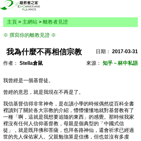
主頁
>
主網站
>
離教者見證
※ 撰寫你的離教見證 ※
我為什麼不再相信宗教
日期：
2017-03-31
作者：
Stella倉鼠
來源：
知乎－林中私語
我曾經是一個基督徒。
曾經的意思，就是我現在不再是了。
我信基督信得非常神奇，是在讀小學的時候偶然從百科全書
裡讀到了關於各大宗教的介紹，懵懵懂懂地就對基督教有了
一種「啊，這就是我想要追隨的東西」的感覺。那時候我家
裡沒有任何人信仰基督教，母親是個典型的「中國式信
徒」，就是既拜佛和菩薩，也拜各路神仙，還會祈求已經過
世的先人保佑家人。父親勉強算是信佛，但也並沒有多虔