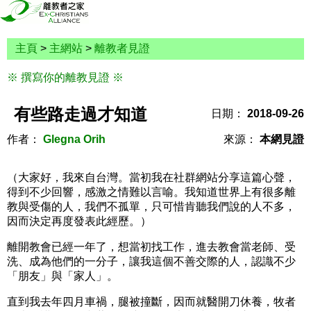
主頁
>
主網站
>
離教者見證
※ 撰寫你的離教見證 ※
有些路走過才知道
日期：
2018-09-26
作者：
Glegna Orih
來源：
本網見證
（大家好，我來自台灣。當初我在社群網站分享這篇心聲，
得到不少回響，感激之情難以言喻。我知道世界上有很多離
教與受傷的人，我們不孤單，只可惜肯聽我們說的人不多，
因而決定再度發表此經歷。）
離開教會已經一年了，想當初找工作，進去教會當老師、受
洗、成為他們的一分子，讓我這個不善交際的人，認識不少
「朋友」與「家人」。
直到我去年四月車禍，腿被撞斷，因而就醫開刀休養，牧者