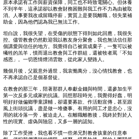
原本承諾有工作與薪資保障，同工也不時致電關心。但休養
不到半年，這承諾卻以教會財務困難與我工作不力為由被取
消。人事要我改成留職停薪，實質上是要我離職，領失業補
助金，因為他們認為我已無法工作。
坦白說，我很失望，在受傷的狀態下得到如此回應，我很失
控。儘管教會仍然歡迎我以教友身分聚會，我也無法信任那
個講愛與信任的地方。我覺得自己被當成棄子，一隻可以被
犧牲的羔羊，憤而退出教會與工作群組，還被牧者罵「不知
感恩」。一切恩情煙消雲散，從此家人變路人。
幾個月後，父親意外過世，我哀慟萬分，沒心情找教會，也
不再承認自己是個基督徒。
在教會的那三年，陪著那群人奉獻金錢與時間，還參加生平
第一次反多元成家的抗議。回想那段時光，我覺得好蠢，明
明好好做偏鄉學童課輔，卻還要募款、作活動宣傳，甚至跟
風上街頭抗議，盡是做一堆傻事。有用的同工才是忠心，沒
用的就冷落一旁，被迫走人。在離職離教後，我終於對於人
性的現實、虛偽與險惡，又多一層的認知。
除了工作受挫，我也看不慣一些弟兄對教會孩童的任意奉