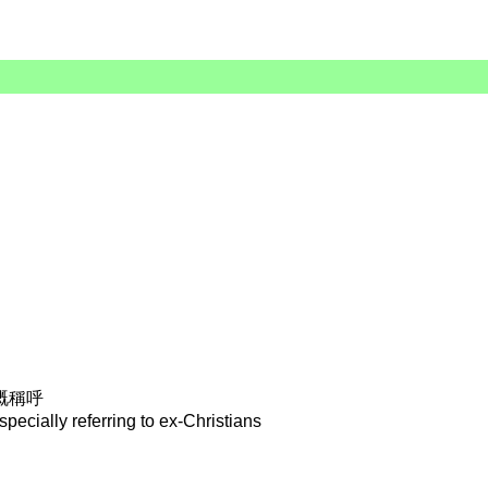
嘅稱呼
pecially referring to ex-Christians