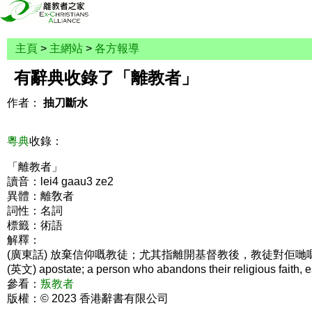
主頁
>
主網站
>
各方報導
有辭典收錄了「離教者」
作者：
抽刀斷水
粵典
收錄：
「離教者」
讀音：lei4 gaau3 ze2
異體：離敎者
詞性：名詞
標籤：術語
解釋：
(廣東話) 放棄信仰嘅教徒；尤其指離開基督教後，教徒對佢哋
(英文) apostate; a person who abandons their religious faith, es
參看：
叛教者
版權：© 2023 香港辭書有限公司