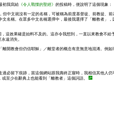
最初我寫給
《令人戰慄的聖經》
的投稿時，便說明了這個現象：
ormer Christian，但中文就沒有一定的名稱，可被稱為前度基督
n 定立一個中文名稱。在眾多中文名稱選擇中，最後我選擇了「離教
同，這效果確是始料不及的。這亦令我想到，一直以來教會不給
至永遠消失。
「離開教會但仍信耶穌」／離堂者的概念有意無意地混淆。例如
走過必留下痕跡，當這個網站跟我壽終正寢時，我相信其他人仍
，或至少在辭典上也能看到「離教者」這個詞語。