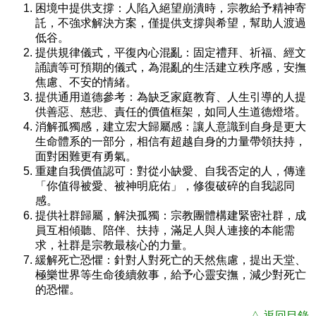
困境中提供支撐：
人陷入絕望崩潰時，宗教給予精神寄
託，不強求解決方案，僅提供支撐與希望，幫助人渡過
低谷。
提供規律儀式，平復內心混亂：
固定禮拜、祈福、經文
誦讀等可預期的儀式，為混亂的生活建立秩序感，安撫
焦慮、不安的情緒。
提供通用道德參考：
為缺乏家庭教育、人生引導的人提
供善惡、慈悲、責任的價值框架，如同人生道德燈塔。
消解孤獨感，建立宏大歸屬感：
讓人意識到自身是更大
生命體系的一部分，相信有超越自身的力量帶領扶持，
面對困難更有勇氣。
重建自我價值認可：
對從小缺愛、自我否定的人，傳達
「你值得被愛、被神明庇佑」，修復破碎的自我認同
感。
提供社群歸屬，解決孤獨：
宗教團體構建緊密社群，成
員互相傾聽、陪伴、扶持，滿足人與人連接的本能需
求，社群是宗教最核心的力量。
緩解死亡恐懼：
針對人對死亡的天然焦慮，提出天堂、
極樂世界等生命後續敘事，給予心靈安撫，減少對死亡
的恐懼。
△ 返回目錄