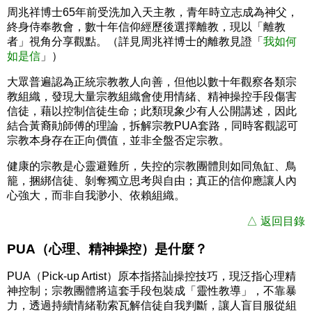
周兆祥博士65年前受洗加入天主教，青年時立志成為神父，
終身侍奉教會，數十年信仰經歷後選擇離教，現以「離教
者」視角分享觀點。（詳見周兆祥博士的離教見證「
我如何
如是信
」）
大眾普遍認為正統宗教教人向善，但他以數十年觀察各類宗
教組織，發現大量宗教組織會使用情緒、精神操控手段傷害
信徒，藉以控制信徒生命；此類現象少有人公開講述，因此
結合黃裔勛師傅的理論，拆解宗教PUA套路，同時客觀認可
宗教本身存在正向價值，並非全盤否定宗教。
健康的宗教是心靈避難所，失控的宗教團體則如同魚缸、鳥
籠，捆綁信徒、剝奪獨立思考與自由；真正的信仰應讓人內
心強大，而非自我渺小、依賴組織。
△ 返回目錄
PUA（心理、精神操控）是什麼？
PUA（Pick-up Artist）原本指搭訕操控技巧，現泛指心理精
神控制；宗教團體將這套手段包裝成「靈性教導」，不靠暴
力，透過持續情緒勒索瓦解信徒自我判斷，讓人盲目服從組