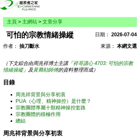
主頁
>
主網站
>
文章分享
可怕的宗教情緒操縱
日期：
2026-07-04
作者：
抽刀斷水
來源：
本網文選
（下文綜合由周兆祥博士主講「
祥哥講心 4703: 可怕的宗教
情緒操縱
」及
黃裔勛師傅
的資料整理而成）
目錄
周兆祥背景與分享初衷
PUA（心理、精神操控）是什麼？
宗教團體專屬十類精神操控套路
宗教團體的積極作用
總結
周兆祥背景與分享初衷