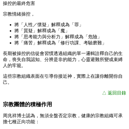
操控的最終危害
宗教情緒操控，
將
「人性／懷疑」
解釋成為
「罪」
將
「質疑」
解釋成為
「魔」
將
「思考能力與分析力」
解釋成為
「危險」
將
「痛苦」
解釋成為
「修行功課、考驗磨難」
長期被操控的信徒會習慣透過組織的單一邏輯詮釋自己的生
命，喪失自我認知、分辨是非的能力，心靈避難所變成束縛
人的牢籠。
這些宗教組織表面在引導你接近神，實際上在讓你離開你自
己。
△ 返回目錄
宗教團體的積極作用
周兆祥博士認為，無須全盤否定宗教，健康的宗教組織可承
擔七種正向功能：