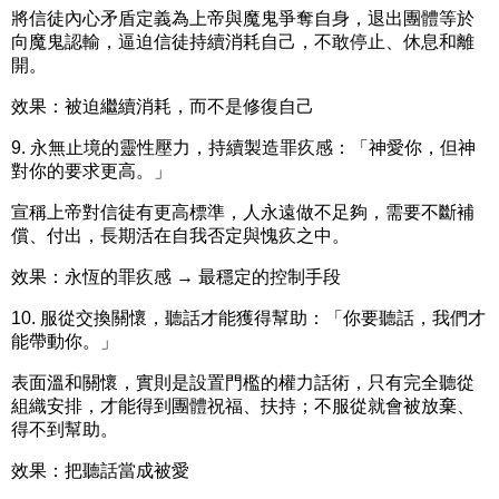
將信徒內心矛盾定義為上帝與魔鬼爭奪自身，退出團體等於
向魔鬼認輸，逼迫信徒持續消耗自己，不敢停止、休息和離
開。
效果：
被迫繼續消耗，而不是修復自己
9.
永無止境的靈性壓力，持續製造罪疚感：
「神愛你，但神
對你的要求更高。」
宣稱上帝對信徒有更高標準，人永遠做不足夠，需要不斷補
償、付出，長期活在自我否定與愧疚之中。
效果：
永恆的罪疚感 → 最穩定的控制手段
10.
服從交換關懷，聽話才能獲得幫助：
「你要聽話，我們才
能帶動你。」
表面溫和關懷，實則是設置門檻的權力話術，只有完全聽從
組織安排，才能得到團體祝福、扶持；不服從就會被放棄、
得不到幫助。
效果：
把聽話當成被愛