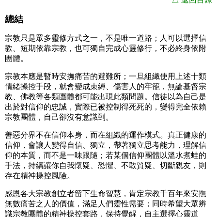
總結
宗教只是眾多靈修方式之一，不是唯一道路；人可以選擇信
教、短期依靠宗教，也可獨自完成心靈修行，不必終身依附
團體。
宗教本應是暫時安撫痛苦的避難所；一旦組織使用上述十類
情緒操控手段，就會變成束縛、傷害人的牢籠，無論基督宗
教、佛教等各類團體都可能出現此類問題。信徒以為自己是
出於對信仰的忠誠，實際已被控制得死死的，變得完全依賴
宗教團體，自己卻沒有意識到。
善惡分界不在信仰本身，而在組織的運作模式。真正健康的
信仰，會讓人變得自信、獨立，帶著獨立思考能力，理解信
仰的本質，而不是一味跟隨；若某個信仰團體以溫水煮蛙的
手法，持續讓你自我懷疑、恐懼、不敢質疑、切斷親友，則
存在精神操控風險。
感恩各大宗教創立者留下生命智慧，肯定宗教千百年來安撫
無數痛苦之人的價值，滿足人們靈性需要；同時希望大眾辨
識宗教團體的精神操控套路，保持覺醒，自主選擇心靈道