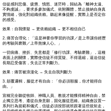
信徒感到悲傷、疲憊、憤怒、迷茫時，歸結為「離神太遠、
不夠虔誠」，要求多參加儀式、依附團體，禁止接納自身真
實情緒，強化對組織依賴。聽起來像提醒，實際上是否定你
的感受。
效果：
自我懷疑 → 更依賴組織 → 更不相信自己
2.
痛苦合理化：
「這是神要你學習的功課／是上帝讓你經歷
的考驗與磨難／上帝熬煉人心。」
一切病痛、挫折、失意都是「修行功課、考驗磨難」，這種
表面上的關懷，實際使信徒不得質疑、不得退縮，逼迫信徒
長期忍受傷害，失去正常判斷力。
效果：
痛苦被浪漫化 → 失去自我判斷力
3.
顛覆邏輯，服從才有自由：
「你必須順服，你才能得自
由。」
宣稱完全聽從牧師、神職人員、教規才能獲得精神自由，禁
止獨立思考、遵從自身意願，固化服從思維。組織會設置一
系列行為規範和儀式，信徒必須按部就班跟著這些規矩走，