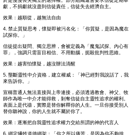
於是慢慢喪失獨立的選擇權。部分組織還會要求信徒定期奉
獻，不捐獻就沒盡到信徒責任，信徒失去經濟自主。
效果：
越順從，越無法自由
4.
禁止質疑思考，懷疑即被污名化：
「你質疑，是因為魔在
試探你。」
信徒提出疑問、獨立思辨，會被定義為「魔鬼試探、內心有
罪」，強調只需盲目相信、不用動腦，扼殺批判性思維。
效果：
越害怕懷疑，越沒辦法清醒
5.
壟斷靈性中介資格，建立權威：
「神已經對我說話了，我
來告訴你。」
宣稱普通人無法直接與上帝連接，必須透過教會、神父、牧
師作為唯一中介才能得救，剝奪信徒自主靈性追求的權利。
表面上是代禱，實際是替你解釋你的人生。一旦你接受別人
替你聽神說，你的人生就不屬於你了。
效果：
逐漸把自我靈性追求權力交給所謂的神的代言人
6.
綁定犧牲道德綁架：
「你之所以痛苦，是因為你不夠捨