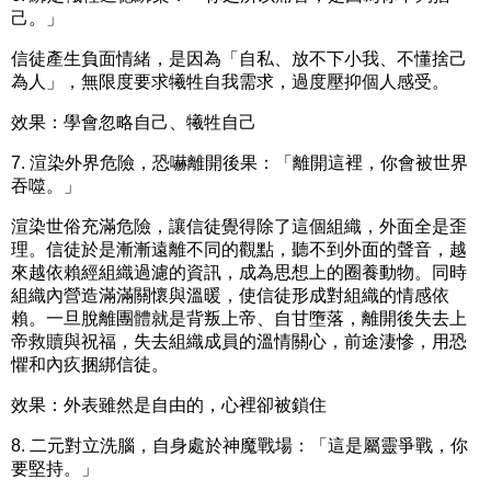
己。」
信徒產生負面情緒，是因為「自私、放不下小我、不懂捨己
為人」，無限度要求犧牲自我需求，過度壓抑個人感受。
效果：
學會忽略自己、犧牲自己
7.
渲染外界危險，恐嚇離開後果：
「離開這裡，你會被世界
吞噬。」
渲染世俗充滿危險，讓信徒覺得除了這個組織，外面全是歪
理。信徒於是漸漸遠離不同的觀點，聽不到外面的聲音，越
來越依賴經組織過濾的資訊，成為思想上的圈養動物。同時
組織內營造滿滿關懷與溫暖，使信徒形成對組織的情感依
賴。一旦脫離團體就是背叛上帝、自甘墮落，離開後失去上
帝救贖與祝福，失去組織成員的溫情關心，前途淒慘，用恐
懼和內疚捆綁信徒。
效果：
外表雖然是自由的，心裡卻被鎖住
8.
二元對立洗腦，自身處於神魔戰場：
「這是屬靈爭戰，你
要堅持。」