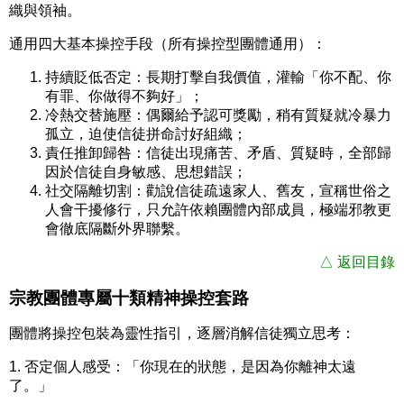
織與領袖。
通用四大基本操控手段（所有操控型團體通用）：
持續貶低否定：長期打擊自我價值，灌輸「你不配、你
有罪、你做得不夠好」；
冷熱交替施壓：偶爾給予認可獎勵，稍有質疑就冷暴力
孤立，迫使信徒拼命討好組織；
責任推卸歸咎：信徒出現痛苦、矛盾、質疑時，全部歸
因於信徒自身敏感、思想錯誤；
社交隔離切割：勸說信徒疏遠家人、舊友，宣稱世俗之
人會干擾修行，只允許依賴團體內部成員，極端邪教更
會徹底隔斷外界聯繫。
△ 返回目錄
宗教團體專屬十類精神操控套路
團體將操控包裝為靈性指引，逐層消解信徒獨立思考：
1.
否定個人感受：
「你現在的狀態，是因為你離神太遠
了。」