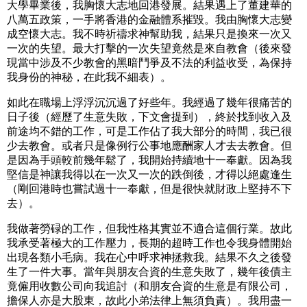
大學畢業後，我胸懷大志地回港發展。結果遇上了董建華的
八萬五政策，一手將香港的金融體系摧毀。我由胸懷大志變
成空懷大志。我不時祈禱求神幫助我，結果只是換來一次又
一次的失望。最大打擊的一次失望竟然是來自教會（後來發
現當中涉及不少教會的黑暗鬥爭及不法的利益收受，為保持
我身份的神秘，在此我不細表）。
如此在職場上浮浮沉沉過了好些年。我經過了幾年很痛苦的
日子後（經歷了生意失敗，下文會提到），終於找到收入及
前途均不錯的工作，可是工作佔了我大部分的時間，我已很
少去教會。或者只是像例行公事地應酬家人才去去教會。但
是因為手頭較前幾年鬆了，我開始持續地十一奉獻。因為我
堅信是神讓我得以在一次又一次的跌倒後，才得以絕處逢生
（剛回港時也嘗試過十一奉獻，但是很快就財政上堅持不下
去）。
我做著勞碌的工作，但我性格其實並不適合這個行業。故此
我承受著極大的工作壓力，長期的超時工作也令我身體開始
出現各類小毛病。我在心中呼求神拯救我。結果不久之後發
生了一件大事。當年與朋友合資的生意失敗了，幾年後債主
竟僱用收數公司向我追討（和朋友合資的生意是有限公司，
擔保人亦是大股東，故此小弟法律上無須負責）。我用盡一