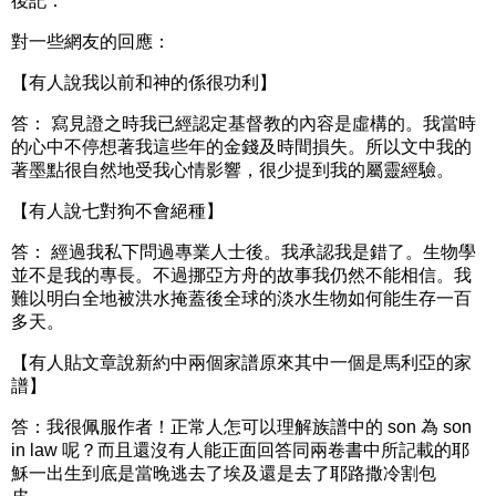
後記：
對一些網友的回應：
【有人說我以前和神的係很功利】
答： 寫見證之時我已經認定基督教的內容是虛構的。我當時
的心中不停想著我這些年的金錢及時間損失。所以文中我的
著墨點很自然地受我心情影響，很少提到我的屬靈經驗。
【有人說七對狗不會絕種】
答： 經過我私下問過專業人士後。我承認我是錯了。生物學
並不是我的專長。不過挪亞方舟的故事我仍然不能相信。我
難以明白全地被洪水掩蓋後全球的淡水生物如何能生存一百
多天。
【有人貼文章說新約中兩個家譜原來其中一個是馬利亞的家
譜】
答：我很佩服作者！正常人怎可以理解族譜中的 son 為 son
in law 呢？而且還沒有人能正面回答同兩卷書中所記載的耶
穌一出生到底是當晚逃去了埃及還是去了耶路撒冷割包