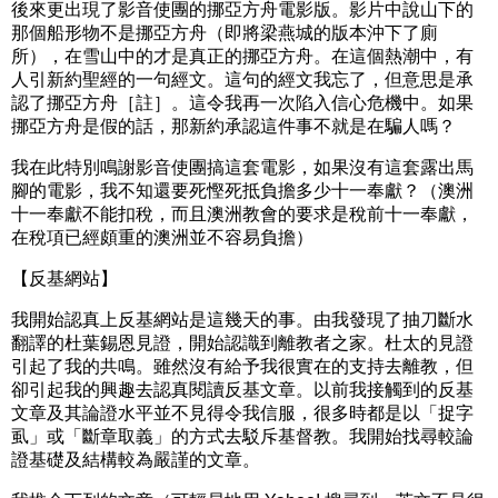
後來更出現了影音使團的挪亞方舟電影版。影片中說山下的
那個船形物不是挪亞方舟（即將梁燕城的版本沖下了廁
所），在雪山中的才是真正的挪亞方舟。在這個熱潮中，有
人引新約聖經的一句經文。這句的經文我忘了，但意思是承
認了挪亞方舟［註］。這令我再一次陷入信心危機中。如果
挪亞方舟是假的話，那新約承認這件事不就是在騙人嗎？
我在此特別鳴謝影音使團搞這套電影，如果沒有這套露出馬
腳的電影，我不知還要死慳死抵負擔多少十一奉獻？（澳洲
十一奉獻不能扣稅，而且澳洲教會的要求是稅前十一奉獻，
在稅項已經頗重的澳洲並不容易負擔）
【反基網站】
我開始認真上反基網站是這幾天的事。由我發現了抽刀斷水
翻譯的杜葉錫恩見證，開始認識到離教者之家。杜太的見證
引起了我的共鳴。雖然沒有給予我很實在的支持去離教，但
卻引起我的興趣去認真閱讀反基文章。以前我接觸到的反基
文章及其論證水平並不見得令我信服，很多時都是以「捉字
虱」或「斷章取義」的方式去駁斥基督教。我開始找尋較論
證基礎及結構較為嚴謹的文章。