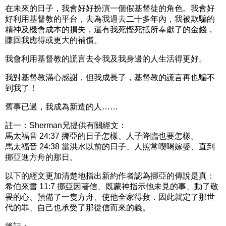
在未來的日子，我會好好扮演一個假基督徒的角色。我會好
好利用基督教的平台，去為我過去二十多年內，我被欺騙的
精神及機會成本的損失，還有我死慳死抵所奉獻了的金錢，
賺回我應得或更大的補償。
我會利用基督教的謊言去令我及我身邊的人生活得更好。
我對基督教滿心感謝，但我成長了，基督教的謊言再也騙不
到我了！
舊事已過，我成為新造的人……
註一：Sherman兄提供有關經文：
馬太福音 24:37 挪亞的日子怎樣、人子降臨也要怎樣。
馬太福音 24:38 當洪水以前的日子、人照常喫喝嫁娶、直到
挪亞進方舟的那日。
以下的經文更加清楚地指出新約作者認為挪亞的傳說是真：
希伯來書 11:7 挪亞因著信、既蒙神指示他未見的事、動了敬
畏的心、預備了一隻方舟、使他全家得救．因此就定了那世
代的罪、自己也承受了那從信而來的義。