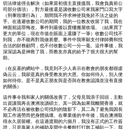
切法律途徑去解決（如果當初債主直接搵我，我會負責前公
司部分債項），對方最後還是讓收數公司來我家門口寫大字
（刑事毀壞行為）。期間我不停求神使我免於不法之徒的
手。在逃避收數公司的期間，我的一位教友收留了我，我在
神面前認罪悔改。事件到最後以賣樓搬屋收場。（結果買了
更大的單位，現在市值在賬面上還賺了一筆）收數公司找不
到我，亦不能再對我做甚麼。事件中我寧願支付律師費和找
合法的財務顧問，也不付收數公司一分一毫。這件事後，我
深深認為是神救了我，而教友亦真的給予了很大很大的幫
助。
（在反基的網站中，我見到不少人表示在教會的朋友都很虛
偽云云，我卻是真的身受教友的大恩。你如何待人，別人便
如何待你。是不是真正朋友與是否與在教會認識並沒有直接
的關係）
這件事令我和家人的關係改善了，父母見我浪子回頭，主動
出資讓我再去澳洲攻讀碩士。其一因為如果我離開香港，就
不必再活在被收數公司找到的陰影下，其二為了避免我因長
期工作過勞而把身體搞壞。在畢業後的半年後，我在澳洲取
得永久居留權。在這過渡期的六個月，我沒有正式的工作簽
證，只是靠家人的補助及間中去餐館打打散工補貼一下。我