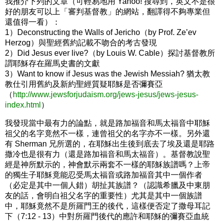
我推介下列的文章（可輕易地用 Yahoo! 搜尋到，英文不是很
好的朋友可以上「審判基督教」的網站，翻譯得不夠專業但
還值得一看）：
1）Deconstructing the Walls of Jericho（by Prof. Ze’ev
Herzog）與聖經舊約記載不吻合的考古發現
2）Did Jesus ever live?（by Louis W. Cable）探討基督教所
謂耶穌存在羅馬史書的文獻
3）Want to know if Jesus was the Jewish Messiah? 猶太教
教仕引用舊約及新約聖經質疑耶穌是否彌賽亞
（
http://www.jewsforjudaism.org/jews-jesus/jews-jesus-
index.html
）
我發現當中最有力的論點，就是路加福音和馬太福音中耶穌
祖父的名字竟然不一樣，連曾祖父的名字亦不一樣。另外還
有 Sherman 兄所選的，在耶穌出生後到底去了埃及還是耶路
撒冷也是很有力（還是路加福音和馬太福音）。基督教說聖
經是神所默示的，神會默示兩套不一樣的耶穌族譜嗎？上帝
的獨生子耶穌竟能忍受馬太福音或路加福音其中一個作者
（必定是其中一個人錯）胡扯其族譜？（認識希臘及中東朋
友的話，會明白祖父名字的重要性）尤其是其中一個族譜
中，耶穌竟然不是所羅門王的後代，這樣便否定了撒母耳記
下（7:12 - 13）中對所羅門後代的應許和耶穌的彌賽亞血統