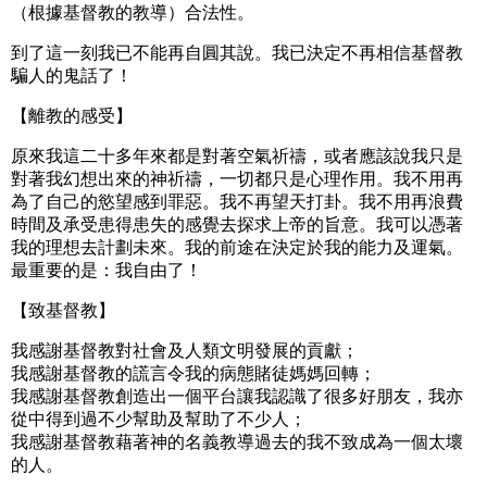
（根據基督教的教導）合法性。
到了這一刻我已不能再自圓其說。我已決定不再相信基督教
騙人的鬼話了！
【離教的感受】
原來我這二十多年來都是對著空氣祈禱，或者應該說我只是
對著我幻想出來的神祈禱，一切都只是心理作用。我不用再
為了自己的慾望感到罪惡。我不再望天打卦。我不用再浪費
時間及承受患得患失的感覺去探求上帝的旨意。我可以憑著
我的理想去計劃未來。我的前途在決定於我的能力及運氣。
最重要的是：我自由了！
【致基督教】
我感謝基督教對社會及人類文明發展的貢獻；
我感謝基督教的謊言令我的病態賭徒媽媽回轉；
我感謝基督教創造出一個平台讓我認識了很多好朋友，我亦
從中得到過不少幫助及幫助了不少人；
我感謝基督教藉著神的名義教導過去的我不致成為一個太壞
的人。