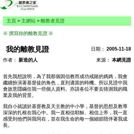
主頁
>
主網站
>
離教者見證
※ 撰寫你的離教見證 ※
我的離教見證
日期：
2005-11-18
作者：
新造的人
來源：
本網見證
首先我想說明，為了我那個因信教而成功戒賭的媽媽，我會
繼續扮演著基督徒的角色，直到適當的時機。所以見證中我
會故意隱瞞住我一些個人資料。亦請各位不要去猜測我的職
業及我的背景。
我自小就讀於基督教及天主教的中小學，基督的思想及教導
深深的扎根在我心中。我一直相信耶穌、相信上帝，我一直
感受到他們與我同在，並在我生命的每一個細節陪伴著我成
長。