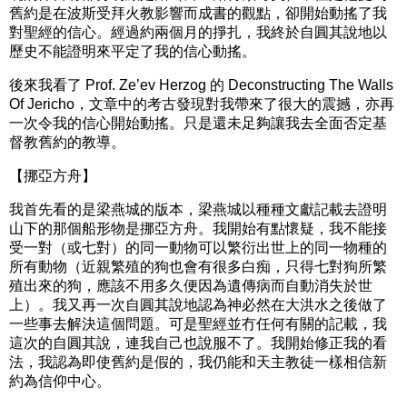
舊約是在波斯受拜火教影響而成書的觀點，卻開始動搖了我
對聖經的信心。經過約兩個月的掙扎，我終於自圓其說地以
歷史不能證明來平定了我的信心動搖。
後來我看了 Prof. Ze’ev Herzog 的 Deconstructing The Walls
Of Jericho，文章中的考古發現對我帶來了很大的震撼，亦再
一次令我的信心開始動搖。只是還未足夠讓我去全面否定基
督教舊約的教導。
【挪亞方舟】
我首先看的是梁燕城的版本，梁燕城以種種文獻記載去證明
山下的那個船形物是挪亞方舟。我開始有點懷疑，我不能接
受一對（或七對）的同一動物可以繁衍出世上的同一物種的
所有動物（近親繁殖的狗也會有很多白痴，只得七對狗所繁
殖出來的狗，應該不用多久便因為遺傳病而自動消失於世
上）。我又再一次自圓其說地認為神必然在大洪水之後做了
一些事去解決這個問題。可是聖經並冇任何有關的記載，我
這次的自圓其說，連我自己也說服不了。我開始修正我的看
法，我認為即使舊約是假的，我仍能和天主教徒一樣相信新
約為信仰中心。