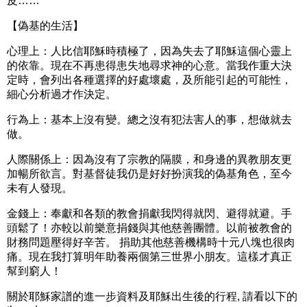
皮……
【偽基的生活】
心理上：人比信耶穌時積極了，因為失去了耶穌這個心靈上
的依靠。現在不再患得患失地尋求神的心意。當我作重大決
定時，會列出各種選擇的好處壞處，及所能引起的可能性，
細心分析過才作決定。
行為上：基本上沒有變。總之沒有犯法害人的事，想做就去
做。
人際關係上：因為沒有了宗教的隔膜，和身邊的異教朋友更
加暢所欲言。對基督徒我仍是好好扮演我的偽基角色，至今
未有人發現。
金錢上：奉獻和各類的教會捐獻我閃得就閃、避得就避。手
頭鬆了！亦較以前樂意捐錢與其他慈善團體。以前被教會的
財務問題壓得好辛苦。 捐助其他慈善機構時十元八塊也很肉
痛。現在我打算明年助養兩個第三世界小朋友。這樣才真正
幫到窮人！
關於耶穌家譜的進一步資料及耶穌出生後的行程, 請看以下的