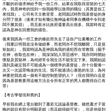
不斷的祈禱求神給予我一份工作。結果在我取得居留的七天
內，我竟神奇的找到一份我能學以致用的職位（其實是份工
來找我）。公司有天主教背景，老闆面試時對我基督徒的身
分問了很多（後來才知有幾位無神論者同事在機構中令到老
闆不勝其煩），而且薪水比政府還要高出很多。我當時肯定
認為是神在回應我的禱告。
後來我因為一些工會的條款而失去了這份尸位素餐的工作
（我要註明我並沒有做錯事，而老闆亦不想我離開，只是規
矩如此），我當時認為是神因為我的過犯而在管教我（賜予
在神，收取也在神）。我深深陷入罪惡感中。我亦同時開始
懷疑及質疑神，為何經常令我生活不能安定下來。我開始認
識到及確定我不可能成為一個標準的基督徒，亦十分厭倦一
次又一次認罪悔改的生活。我不能過清心寡慾的生活，為何
神要把我造成一個有不能控制慾望的人？（現在我明白這是
因為基督教要用這種方法去令所有正常的男人都覺得自己有
罪）
【考古學發現和舊約】
早前我在網上電台聽到了蕭若元談論基督教。雖然蕭才子當
晚的節目有部分明顯是錯（而且錯得頗可笑），但是他提到