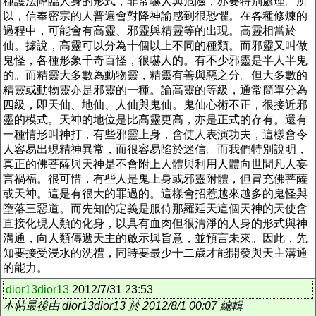
種護法降臨人身的形式，非常嚇人與危險，亦要特別處理。所
以，信奉密宗的人普遍會對降神諭感到很恐懼。在各種修煉的
過程中，可能會有高靈、邪靈與精靈等的出現。高靈相當於
仙。據說，高靈可以分為十個以上不同的種類。而邪靈又叫做
鬼怪，各種形象千奇百怪，很嚇人的。有不少邪靈是半人半鬼
的。而精靈大多數為動物靈，精靈有善與惡之分。但大多數的
精靈或動物靈亦是邪靈的一種。論高靈的等級，通常簡單分為
四級，即天仙、地仙、人仙與鬼仙。鬼仙心術不正，很接近邪
靈的模式。天神的地位是比高靈更高，亦是正式的存有。還有
一種情形叫神打，有些邪靈上身，會使人表演功夫，這樣會令
人容易出現精神異常，而很容易陷於迷信。而我們特別說明，
真正的佛菩薩與天神是不會附上人體與利用人體向世間凡人妄
言禍福。很可惜，有些人是鬼上身或邪靈附體，但冒充佛菩薩
或天神。這是有很大的罪過的。這樣會招惹越來越多的鬼怪與
墮落三惡道。而先知的定義是服侍那羅延天這個天神的天使會
直接化現人類的化身，以具有血肉但很清淨的人身的形式與神
溝通，向人類傳遞天主的啟示與旨意，並預言未來。因此，先
知要接受浸水的洗禮，同時要最少十二歲才能開發與天主溝通
的能力。
dior13dior13
2012/7/31 23:53
本帖最後由 dior13dior13 於 2012/8/1 00:07 編輯