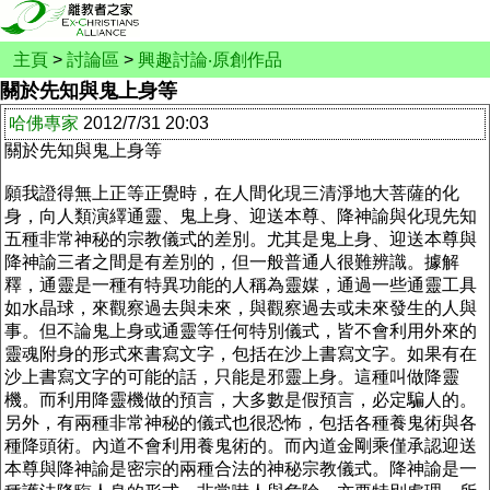
主頁
>
討論區
>
興趣討論‧原創作品
關於先知與鬼上身等
哈佛專家
2012/7/31 20:03
關於先知與鬼上身等
願我證得無上正等正覺時，在人間化現三清淨地大菩薩的化
身，向人類演繹通靈、鬼上身、迎送本尊、降神諭與化現先知
五種非常神秘的宗教儀式的差別。尤其是鬼上身、迎送本尊與
降神諭三者之間是有差別的，但一般普通人很難辨識。據解
釋，通靈是一種有特異功能的人稱為靈媒，通過一些通靈工具
如水晶球，來觀察過去與未來，與觀察過去或未來發生的人與
事。但不論鬼上身或通靈等任何特別儀式，皆不會利用外來的
靈魂附身的形式來書寫文字，包括在沙上書寫文字。如果有在
沙上書寫文字的可能的話，只能是邪靈上身。這種叫做降靈
機。而利用降靈機做的預言，大多數是假預言，必定騙人的。
另外，有兩種非常神秘的儀式也很恐怖，包括各種養鬼術與各
種降頭術。內道不會利用養鬼術的。而內道金剛乘僅承認迎送
本尊與降神諭是密宗的兩種合法的神秘宗教儀式。降神諭是一