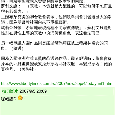
議，而是希望能讓人想想有關宗教未來的問題。
蘇利文說：「（宗教）本質就是支配性的，可以無所不包而且
很有影響力。」
主辦布萊克獎的聯合教會表示，他們沒料到會引發這麼大的爭
議，因為基督教社團向來不重視藝術。
瑪莉亞雕像「矛盾地表現兩種不同宗教傳統」，蘇利文只是對
性別在男性主導的宗教中扮演何種角色，表達看法而已。
另一幅爭議入圍作品則是讓聖母瑪莉亞披上穆斯林婦女的頭
巾。（路透）
圖為入圍澳洲布萊克獎的凸透鏡作品，觀者經過時，影像會從
原本的耶穌畫像變成賓拉丹穿著耶穌衣服，再變成穿著白袍的
賓拉丹。（美聯社）
http://www.libertytimes.com.tw/2007/new/sep/4/today-int1.htm
抽刀斷水
2007/9/5 20:09
呢幅靚D
: