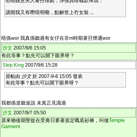
佢唔鍾意男人著孖煙囱，淨係買咁嘅款俾我：
講開我又有嘢唔明嘞，點解世上冇女裝 ...
唔係wor 我真係聽過有女仔在非m時期著孖煙通wor
沙文
2007/9/6 15:05
有此等事？點先可以開下眼界呀？
Step.King
2007/9/6 15:28
原帖由
沙文
於 2007-9-6 15:05 發表
有此等事？點先可以開下眼界呀？
我都係道聽途說 未真正見識過
沙文
2007/9/7 05:50
原來啲後期聖徙在受膏日要著規定嘅底衫褲，叫做
Temple
Garment