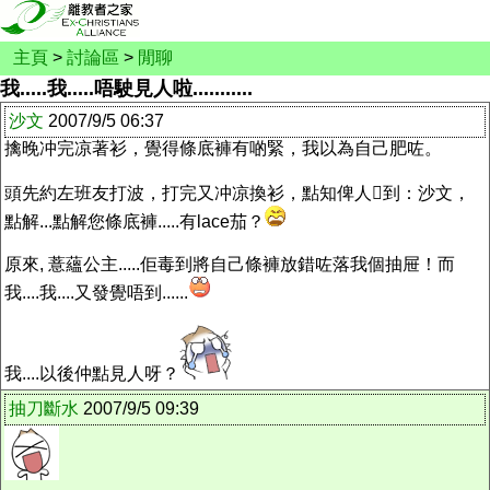
主頁
>
討論區
>
閒聊
我.....我.....唔駛見人啦...........
沙文
2007/9/5 06:37
擒晚冲完凉著衫，覺得條底褲有啲緊，我以為自己肥咗。
頭先約左班友打波，打完又冲凉換衫，點知俾人到：沙文，
點解...點解您條底褲.....有lace茄？
原來, 薏蘊公主.....佢毒到將自己條褲放錯咗落我個抽屉！而
我....我....又發覺唔到......
我....以後仲點見人呀？
抽刀斷水
2007/9/5 09:39