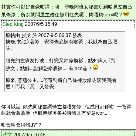
其實你可以好自豪咁講：唉，尋晚同班女秘書玩到唔見左自己
果條添，所以就問屋主借住條用住先囉，夠唔夠sexy呢？
Step.King
2007/9/5 15:49
原帖由
沙文
於 2007-9-5 06:37 發表
擒晚冲完凉著衫，覺得條底褲有啲緊，我以為自己肥
咗。
頭先約左班友打波，打完又冲凉換衫，點知俾人到：
沙文，點解...點解您條底褲.....有lace茄？
原來, 薏蘊公主.....佢毒到將自己條褲放錯咗落我個抽
屉！而我....我....又發覺 ...
你可以話: 頭先同秘書調轉左都唔知悿...佢成日都係咁, 一做得
耐就會蒙蒙地! 佢服侍我著番衫時我又冇留意wor...
咁會唔會得體d???
沙文
2007/9/5 16:48