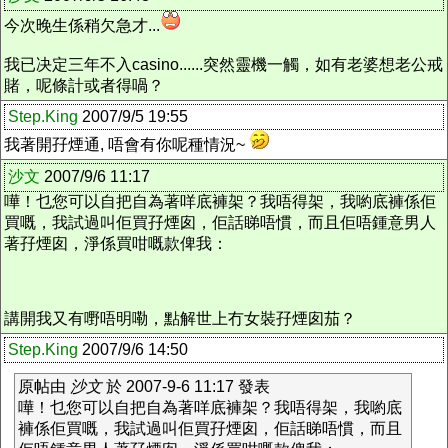
今次晚生係稍欠急才...
我已决定三年不入casino......突然靈機一觸，如有老婆想老公戒
賭，呢條計或者得喎？
Step.King
2007/9/5 19:55
我著開孖煙通, 唔會有你呢種情況~
沙文
2007/9/6 11:17
嘩！乜您可以自把自為著咩底褲架？我唔得架，我喲底褲係佢
買嘅，我試過叫佢買孖煙囱，佢話睇唔慣，而且佢唔鍾意男人
著孖煙囱，淨係買咁嘅款俾我：
講開我又有嘢唔明嘞，點解世上冇女裝孖煙囱茄？
Step.King
2007/9/6 14:50
原帖由
沙文
於 2007-9-6 11:17 發表
嘩！乜您可以自把自為著咩底褲架？我唔得架，我喲底
褲係佢買嘅，我試過叫佢買孖煙囱，佢話睇唔慣，而且