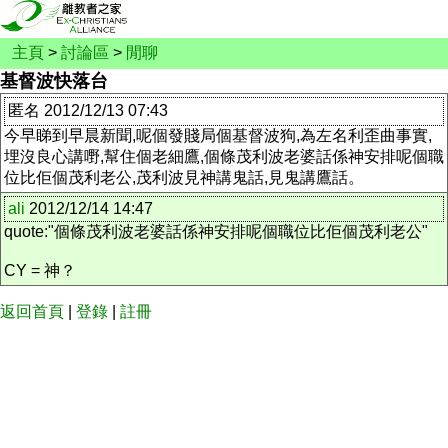
主頁
>
討論區
>
閒聊
基督波快落台
匿名 2012/12/13 07:43
今早睇到早晨新聞,呢個發賤局個基督波狗,為左名利歪曲事實,
埋沒良心講嘢,幫住個老細鷹,個條茂利波老婆話係神安排呢個職
位比佢個茂利老公,茂利波見神講鬼話,見鬼講鷹話。
ali
2012/12/14 14:47
quote:"個條茂利波老婆話係神安排呢個職位比佢個茂利老公"
CY = 神？
返回首頁
|
登錄
|
註冊