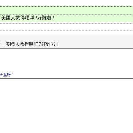
美國人救得哂咩?好難啦！
，美國人救得哂咩?好難啦！
天堂呀！