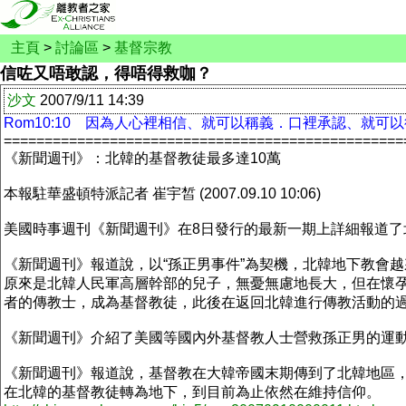
主頁
>
討論區
>
基督宗教
信咗又唔敢認，得唔得救咖？
沙文
2007/9/11 14:39
Rom10:10 因為人心裡相信、就可以稱義．口裡承認、就可
=================================================
《新聞週刊》：北韓的基督教徒最多達10萬
本報駐華盛頓特派記者 崔宇皙 (2007.09.10 10:06)
美國時事週刊《新聞週刊》在8日發行的最新一期上詳細報道了
《新聞週刊》報道說，以“孫正男事件”為契機，北韓地下教會
原來是北韓人民軍高層幹部的兒子，無憂無慮地長大，但在懷
者的傳教士，成為基督教徒，此後在返回北韓進行傳教活動的
《新聞週刊》介紹了美國等國內外基督教人士營救孫正男的運動
《新聞週刊》報道說，基督教在大韓帝國末期傳到了北韓地區
在北韓的基督教徒轉為地下，到目前為止依然在維持信仰。