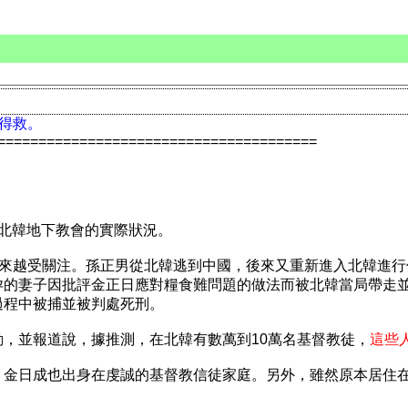
以得救。
=======================================
北韓地下教會的實際狀況。
越來越受關注。孫正男從北韓逃到中國，後來又重新進入北韓進
孕的妻子因批評金正日應對糧食難問題的做法而被北韓當局帶走
過程中被捕並被判處死刑。
，並報道說，據推測，在北韓有數萬到10萬名基督教徒，
這些
，金日成也出身在虔誠的基督教信徒家庭。另外，雖然原本居住