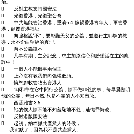
治。
 反對主教支持國安法
 光復香港，光復聖公會
 中共無能管治香港，重演6.4, 嫁禍香港青年人，軍管香
港，顛覆香港福址。
 向強權說“不”，要彰顯天父的公義，並遵行主耶穌的教
導，永不歪曲聖經的真理。
 向不公義說不
 凡事有期，主必記念，求主加添信心和朌望活在主的應
許中！
 一個人不能服事兩個主
 上帝沒有教我們向強權低頭。
 愤怒鄺牧管牧出賣港人
 "耶和華在它中間行公義，斷不做非義的事，每早晨顯明
他的公義，無日不然; 只是不義的人不知羞恥。
 西番雅書 3:5
 祂的僕人斷不能不知羞恥地不義，速懺罪悔改。
 反對港版國安法!
 起初，納粹抓共產黨人的時候，
我沉默了，因為我不是共產黨人。