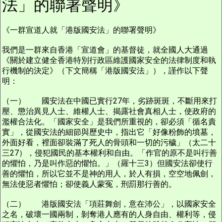
法」的聯署聲明》
《一群宣道人就「港版國安法」的聯署聲明》
我們是一群來自香港「宣道會」的基督徒，就全國人大通過
《關於建立健全香港特別行政區維護國家安全的法律制度和執
行機制的決定》（下文簡稱「港版國安法」），謹作以下聲
明：
（一） 國安法在中國已實行27年，劣跡斑斑，不斷用來打
壓、懲治異見人士、維權人士、揭露社會真相人士，使政府的
濫權合法化。「國家安全」是我們所重視的，卻必須「循名責
實」，從國安法的細節與歷史中，指出它「好像粉飾的墳墓，
外面好看，裡面卻裝滿了死人的骨頭和一切的污穢」（太二十
三27），侵犯國民的基本權利和自由。「作官的原不是叫行善
的懼怕，乃是叫作惡的懼怕。」（羅十三3）但國安法卻使行
善的懼怕，所以它並不是神的用人，於人有損，空空地佩劍，
無法使惡者懼怕；卻使義人蒙冤，刑罰那行善的。
（二） 港版國安法「項莊舞劍，意在沛公」，以國家安全
之名，破壞一國兩制，剝奪港人應有的人身自由、權利等，侵