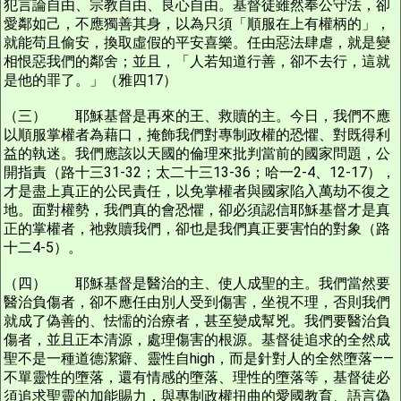
犯言論自由、宗教自由、良心自由。基督徒雖然奉公守法，卻
愛鄰如己，不應獨善其身，以為只須「順服在上有權柄的」，
就能苟且偷安，換取虛假的平安喜樂。任由惡法肆虐，就是變
相恨惡我們的鄰舍；並且，「人若知道行善，卻不去行，這就
是他的罪了。」（雅四17）
（三） 耶穌基督是再來的王、救贖的主。今日，我們不應
以順服掌權者為藉口，掩飾我們對專制政權的恐懼、對既得利
益的執迷。我們應該以天國的倫理來批判當前的國家問題，公
開指責（路十三31-32；太二十三13-36；哈一2-4、12-17），
才是盡上真正的公民責任，以免掌權者與國家陷入萬劫不復之
地。面對權勢，我們真的會恐懼，卻必須認信耶穌基督才是真
正的掌權者，祂救贖我們，卻也是我們真正要害怕的對象（路
十二4-5）。
（四） 耶穌基督是醫治的主、使人成聖的主。我們當然要
醫治負傷者，卻不應任由別人受到傷害，坐視不理，否則我們
就成了偽善的、怯懦的治療者，甚至變成幫兇。我們要醫治負
傷者，並且正本清源，處理傷害的根源。基督徒追求的全然成
聖不是一種道德潔癖、靈性自high，而是針對人的全然墮落——
不單靈性的墮落，還有情感的墮落、理性的墮落等，基督徒必
須追求聖靈的加能賜力，與專制政權扭曲的愛國教育、語言偽