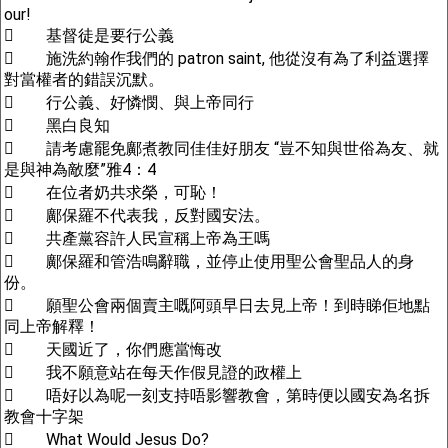
our!
 基督徒是要行公義
 施洗約翰作我們的 patron saint, 他從沒有為了利益選擇
對當權者的錯誤沉默。
 行公義、好憐憫、與上帝同行
 黑白良知
 請考慮罷免鄺煮教同佳佳好朋友 “豈不知與世俗為友、就
是與神為敵麼”雅4：4
 在位者奶共求榮，可恥！
 鄺保羅不代表我，反對國安法。
 共產黨容許人民宣稱上帝為王嗎
 鄺保羅和管浩鳴辭職，並停止使用聖公會聖品人的身
份。
 願聖公會兩個賣主嘅阿頭早日去見上帝！到時睇佢地點
同上帝解釋！
 天國近了，你們應當悔改
 我不願意站在每天作假見證的政權上
 唔好以為呢一刻支持唔影響教會，第時便以國安為名拆
教會十字架
 What Would Jesus Do?