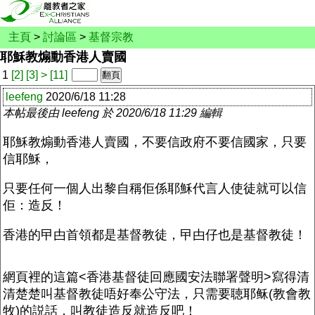
主頁
>
討論區
>
基督宗教
耶穌教煽動香港人賣國
1
[2]
[3]
>
[11]
leefeng
2020/6/18 11:28
本帖最後由 leefeng 於 2020/6/18 11:29 編輯
耶穌教煽動香港人賣國，不要信政府不要信國家，只要
信耶穌，
只要任何一個人出黎自稱佢係耶穌代言人使徒就可以信
佢：造反！
香港的曱甴首領都是基督教徒，曱甴仔也是基督教徒！
網頁裡的這篇<香港基督徒回應國安法聯署聲明>寫得清
清楚楚叫基督教徒唔好奉公守法，只需要聴耶稣(教會教
牧)的説話，叫教徒造反就造反吧！