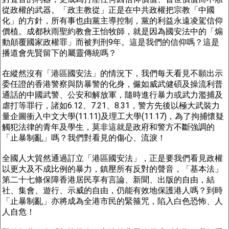
從政權的武器。「政主教從」正是在中共政權把宗教「中國
化」的方針，所有事也由黨主導控制，黨的利益永遠凌駕信仰
價植。成都秋雨聖約教會王怡牧師，就是因為國安法中的「煽
動顛覆國家政權罪」而被判刑9年。這是我們的信仰嗎？這是
播道會先賢留下的屬靈傳統嗎？
在縱然沒有「港區國安法」的情況下，我們每天看見不願出示
委任證的香港警察與防暴警的化身，儼如威武健碩及操流利普
通話的中國武警、公安和解放軍，隨時進行暴力或武力濫捕及
虐打等罪行，諸如6.12、7.21、8.31，警方先後以極大武裝力
量企圖衝入中文大學(11.11)及理工大學(11.17)，為了拘捕懷疑
觸犯法律的青年及學生，莫非這就是政府和警方不斷強調的
「止暴制亂」嗎？我們對看見的傷心、流淚！
全國人大貿然通過訂立「港區國安法」，正是要我們看見政權
以更大及不成比例的暴力，鎮壓所有反對的聲音，「基本法」
第二十七條保障香港居民享有言論、新聞、出版的自由，結
社、集會、遊行、示威的自由，仍能有效地保護港人嗎？到時
「止暴制亂」亦將成為全港市民的緊箍咒，陷入白色恐怖、人
人自危！