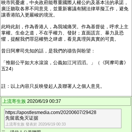
映市民憂慮，中央政府能尊重國際人權公約及基本法的承諾，
廣泛聽取各界不同意見，並重新審議有關法律草擬工作，避免
讓香港陷入更嚴峻的境況。
此時此刻，作為香港人，為我城痛哭。作為基督徒，呼求上主
掌權。生命之道，不在乎權力、發財；直面謊言、暴力及恐
懼，提醒我們罪惡權勢之肆虐，看見真理與真實的可貴。
昔日阿摩司先知的話，是我們的禱告與盼望：
「惟願公平如大水滾滾，公義如江河滔滔。」（《阿摩司書》
五24）
註：以上內容只反映發起人及聯署人之個人意見。
上流寄生族
2020/6/19 00:37
https://apostlesmedia.com/20200607/29428
先留底免灭证据
上流寄生族 發表於 2020/6/19 00:33