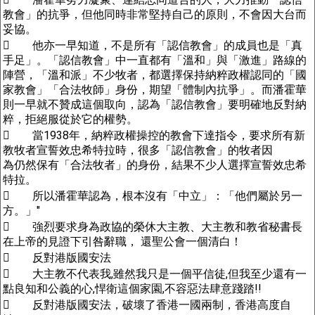
教會」的抗爭，但他同時非常堅持自己的原則，不會因大台而
妥協。
 他亦一早知道，不是所有「認信教會」的成員也是「真
手足」。「認信教會」中一直都有「溫和」與「激進」路線的
陣營，「溫和派」不少牧者，都選擇保持納粹政權認同的「國
家教會」「合法牧師」身份，期望「體制內抗爭」。而潘霍華
則一早就不贊成這個取向，認為「認信教會」要明確地反對納
粹，拒絕服從於它的權勢。
 當1938年，納粹政權操控的教會下達指令，要求所有新
教牧者宣誓效忠希特拉時，很多「認信教會」的牧者因
為仍然保有「合法牧者」的身份，結果不少人選擇宣誓效忠希
特拉。
 所以潘霍華認為，根本沒有「中立」：「他們屬於另一
方。」"
 強烈要求身為政協的榮休大主教、大主教和教省秘書長
在上帝的見證下引咎辭職， 還聖公會一個清白！
 反對港版國安法
 大主教不代表我,雖然我只是一個平信徒,但我至少還有一
點良知和公義的心,悍衛這個家園,不容惡法肆意踐踏!!
 反對港版國安法，破壞了香港一國兩制，香港高度自