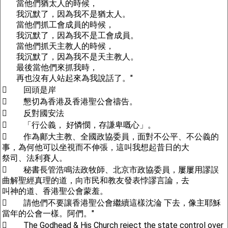
當他們猶太人的時候，
我沉默了，因為我不是猶太人。
當他們抓工會成員的時候，
我沉默了，因為我不是工會成員。
當他們抓天主教人的時候，
我沉默了，因為我不是天主教人。
最後當他們來抓我時，
再也沒有人站起來為我說話了。"
 回頭是岸
 懇切為香港及香港聖公會禱告。
 反對國安法
 「行公義， 好憐憫，存謙卑嘅心」。
 作為鄺大主教、全國政協委員，面對不公平、不公義的
事，為何他可以坐視而不伸張，這叫我想起昔日的大
祭司、法利賽人。
 秘書長管浩鳴法政牧師、北京市政協委員，屢屢用謬誤
曲解聖經真理的道，向市民和教友發表悖謬言論，去
叫神的道、香港聖公會蒙羞。
 請他們不要讓香港聖公會繼續這樣沈淪 下去，像主耶穌
當年的公會一樣。阿們。"
 The Godhead & His Church reject the state control over