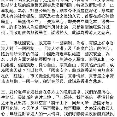
動期間出現的嚴重警民衝突及濫權問題，特區政府動輒以「止
暴制亂」為名，打壓公民社會，結果令矛盾愈益深化，形成前
所未有的社會撕裂。國家及社會之長治久安，首要在虛心聆聽
民意，「民無信不立」，失掉民心，即失去立國之本。過去一
年，許多香港人為這個城市所付出的，只是希望挽狂瀾於既
倒，而政府依舊無視民意，諉過於人，此誠為香港人之悲哀。
二、「港版國安法」以完善「一國兩制」為名，實際上卻令香
港人對「一國兩制」、「港人治港」及「高度自治」的信心，
陷於前所未有的低谷。中國政府近年以維護「國家安全」為
名，以言入罪之舉仍歷歷在目，無法令人釋懷。追尋真相、公
民維權、倡議憲政，良心自由、宗教自由，何竟陷於法網，成
為國家囚徒？可以預見，「國家安全」將成為香港社會無處不
在的「紅線」，市民擔憂動輒得咎，實非情願。真普選之承諾
遙遙無期，一國一制，卻近在咫尺。此誠為香港之悲哀。
三、對於近年香港社會在各方面的急劇崩壞，我們深感痛心。
生於斯、長於斯的這片土地，已非舊時。我們深信，香港社會
之矛盾及出路，決非空言「獅子山下，同舟同濟，放開矛盾」
即可化解。今天仍以「馬再照跑，舞再照跳」之俗流來收買人
心，無疑是對香港人的一大侮辱。我們呼籲特區政府能真誠反