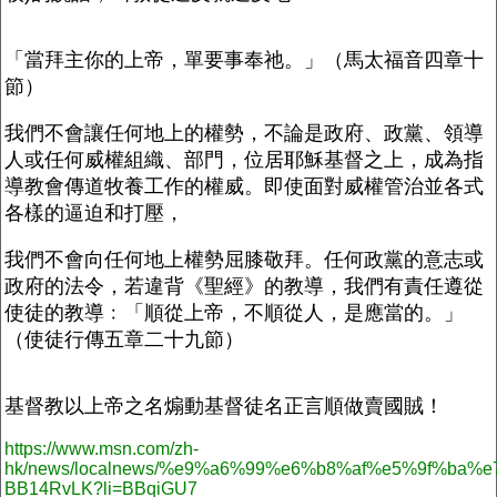
「當拜主你的上帝，單要事奉祂。」（馬太福音四章十
節）
我們不會讓任何地上的權勢，不論是政府、政黨、領導
人或任何威權組織、部門，位居耶穌基督之上，成為指
導教會傳道牧養工作的權威。即使面對威權管治並各式
各樣的逼迫和打壓，
我們不會向任何地上權勢屈膝敬拜。任何政黨的意志或
政府的法令，若違背《聖經》的教導，我們有責任遵從
使徒的教導﹕「順從上帝，不順從人，是應當的。」
（使徒行傳五章二十九節）
基督教以上帝之名煽動基督徒名正言順做賣國賊！
https://www.msn.com/zh-
hk/news/localnews/%e9%a6%99%e6%b8%af%e5%9f%b
BB14RvLK?li=BBqiGU7