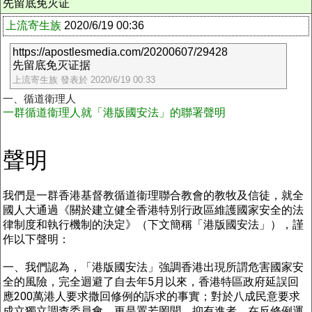
先留底免灭证
上流寄生族
2020/6/19 00:36
https://apostlesmedia.com/20200607/29428
先留底免灭证据
上流寄生族 發表於 2020/6/19 00:33
一、循道衛理人
一群循道衞理人就「港版國安法」的聯署聲明
聲明
我們是一群香港基督教循道衞理聯合教會的教牧及信徒，就全
國人大通過《關於建立健全香港特別行政區維護國家安全的法
律制度和執行機制的決定》（下文簡稱「港版國安法」），謹
作以下聲明：
一、我們認為，「港版國安法」強調香港出現所謂危害國家安
全的風險，完全迴避了自去年5月以來，香港特區政府延誤回
應200萬港人要求撒回修例的訴求的事實；對於八成民意要求
成立獨立調查委員會，更是置若罔聞。抑有進者，在反修例運