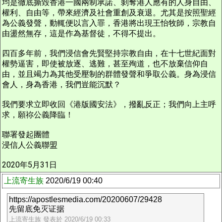
均是徹底撕毀香港一國兩制承諾、剝奪港人應有的人身自由、
權利、自由等，帶來經濟及社會重創及衰退。尤其是按照聖經
為公義發聲，動輒便以言入罪，香港將出現王怡牧師，宗教自
由盪然無存，這是作為基督徒，不得不提出。
四百多年前，我們浸信會先賢堅持宗教自由，在十七世紀面對
權勢逼害，即使被放逐、逃難，甚至殉道，也不放棄信仰自
由，並且竭力為其他受壓制的群體發聲和爭取公義。身為浸信
會人，身為香港，我們豈能沉默？
我們要求立即收回《港版國安法》，撥亂反正；我們向上主呼
求，願祢公義降臨！
聯署發起團體
浸信人公義聯盟
2020年5月31日
上流寄生族
2020/6/19 00:40
https://apostlesmedia.com/20200607/29428
先留底免灭证据
上流寄生族 發表於 2020/6/19 00:33