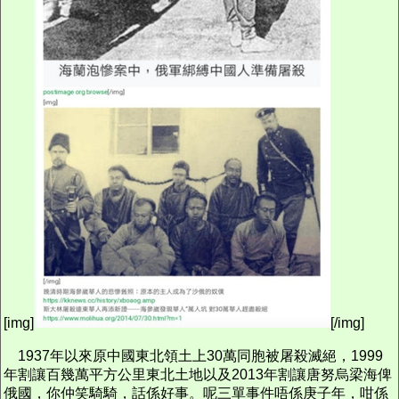
[img]
[/img]
1937年以來原中國東北領土上30萬同胞被屠殺滅絕，1999
年割讓百幾萬平方公里東北土地以及2013年割讓唐努烏梁海俾
俄國，你仲笑騎騎，話係好事。呢三單事件唔係庚子年，咁係