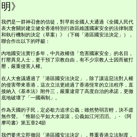
明》
我們是一群神召會的信徒，對早前全國人大通過《全國人民代
表大會關於建立健全香港特別行政區維護國家安全的法律制度
和執行機制的決定（草案）》（下稱「港區國安法決定」），
聯合作出以下的呼籲：
內地國安法實行多年，中共政權借「危害國家安全」的名目，
打壓異見人士，更干預了宗教自由，有不少宗教人士因而被打
壓，嚴重侵害人權。
在人大會議通過了「港區國安法決定」，除了讓這惡法對人權
的侵害帶來香港，這次立法更繞過了香港恆常的立法程序，直
接納入《基本法》附件三，嚴重違背了高度自治的承諾，更徹
底地破壞了「一國兩制」。
作為天國的子民，定必歇力追求公義；雖然勢弱言輕，決不虛
無作聲。「惟願公平如大水滾滾，公義如江河滔滔。」- 《阿
摩司書》第五章24節
我們要求立即撤回「港區國安法決定」，尊重香港立法制度，