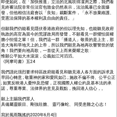
即使如此，在「加快推進」立法的北風吹得凜冽之際，我們看
見終審法院非常任法官包致金仍然表示，法治風暴已全面爆
發，但他相信法庭會以「良知」裁斷案件，「永不放棄維護、
受憲法保障的基本權利及自由的責任。」
但願我們仍能看見隱伏香港政府的但以理先知，也能聽見政府
執政的高官為當今的荒謬政局而發聲，不願看見一群懼怕當權
膽小怯懦之輩！但，我們這一群「播道人」敬畏的是上主，那
造大海和旱地天上的上帝，所以我們願意為祂再吹響警世的號
角！我們要向祂高歌，一首從天上而來榮耀之歌 :
惟願公平如大水滾滾，公義如江河滔滔。
《阿摩司書》五24
我們謹此强烈要求特區政府能看見和聽見港人各方面的訴求及
早回心轉意 ; 敬重神的家和愛民如己 ; 施政不偏不倚、公平公正
; 如實反映港人憂忡及恐懼，正視國際人權公約及基本法的承
諾，尊重專業、法律界的意見及觀點，挽回港人信心，。
願上主賜我們眾人
具備屬靈眼目、剛強壯膽、 靈巧像蛇、 同受患難之心志！
寫於風雨飄搖的2020年6月4日