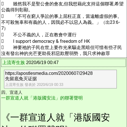
 雖然我不是聖公會的會友,但我想藉此支持這個聯署,希望
公義得到彰顯。
 「不可在窮人爭訟的事上屈枉正直，當遠離虛假的事。
不可殺無辜和有義的人，因我必不以惡人為義。」（出23:6-
7）
 不公不義的人，正在教會中運行
 I support democracy & freedom of HK
 神要祂的子民在世上要作光來驅走黑暗但可惜有些孑民
沒有發出神的光芒更助長邪惡欺壓弱勢，我只求神赦罪
上流寄生族
2020/6/19 00:47
https://apostlesmedia.com/20200607/29428
先留底免灭证据
上流寄生族 發表於 2020/6/19 00:33
四、宣道人
一群宣道人就「港版國安法」的聯署聲明
《一群宣道人就「港版國安