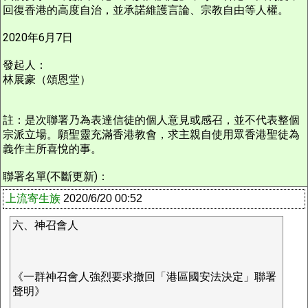
回復香港的高度自治，並承諾維護言論、宗教自由等人權。
2020年6月7日
發起人：
林展豪（頌恩堂）
註：是次聯署乃為表達信徒的個人意見或感召，並不代表整個
宗派立場。願聖靈充滿香港教會，求主親自使用眾香港聖徒為
義作主所喜悅的事。
聯署名單(不斷更新)：
上流寄生族
2020/6/20 00:52
六、神召會人
《一群神召會人強烈要求撤回「港區國安法決定」聯署
聲明》