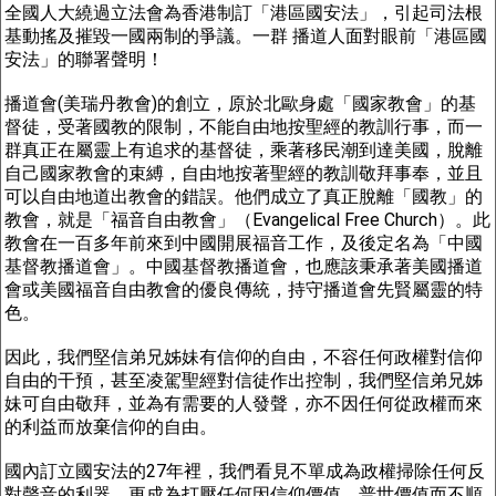
全國人大繞過立法會為香港制訂「港區國安法」，引起司法根
基動搖及摧毀一國兩制的爭議。一群 播道人面對眼前「港區國
安法」的聯署聲明！
播道會(美瑞丹教會)的創立，原於北歐身處「國家教會」的基
督徒，受著國教的限制，不能自由地按聖經的教訓行事，而一
群真正在屬靈上有追求的基督徒，乘著移民潮到達美國，脫離
自己國家教會的束縛，自由地按著聖經的教訓敬拜事奉，並且
可以自由地道出教會的錯誤。他們成立了真正脫離「國教」的
教會，就是「福音自由教會」（Evangelical Free Church）。此
教會在一百多年前來到中國開展福音工作，及後定名為「中國
基督教播道會」。中國基督教播道會，也應該秉承著美國播道
會或美國福音自由教會的優良傳統，持守播道會先賢屬靈的特
色。
因此，我們堅信弟兄姊妹有信仰的自由，不容任何政權對信仰
自由的干預，甚至凌駕聖經對信徒作出控制，我們堅信弟兄姊
妹可自由敬拜，並為有需要的人發聲，亦不因任何從政權而來
的利益而放棄信仰的自由。
國內訂立國安法的27年裡，我們看見不單成為政權掃除任何反
對聲音的利器，更成為打壓任何因信仰價值、普世價值而不順