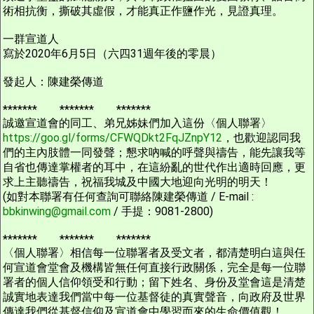
術相抗衡，撕破其虛假，才能真正作鹽作光，見證真理。
一群宣道人
寫於2020年6月5日（六四31週年後的零晨）
發起人：陳建榮傳道
******* ******* *******
誠邀宣道會的同工、弟兄姊妹們加入這份〈個人聯署〉
https://goo.gl/forms/CFWQDkt2FqJZnpY12
，也歡迎認同我
們的主內肢體一同發聲；懇求吶喊的呼聲與禱告，能先讓我等
自省也傳達掌權者的耳中，在這紛亂的世代作出適時回應，更
求上主聽禱告，祝福我城及中國大地迎向光明的明天！
(如對本聯署有任何查詢可聯絡陳建榮傳道 / E-mail :
bbkinwing@gmail.com
/ 手提：9081-2800)
******* ******* *******
〈個人聯署〉相信每一位聯署者及受文者，都清楚明白這與任
何宣道會堂會及機構皆無任何直接行政關係，完全是每一位聯
署者的個人信仰領受和行動；留下姓名、身份及堂會這是清楚
誠實地表達我們當中每一位基督徒的真實聲音，向政府及世界
傳達我們從基督信仰及宣道會中學習而來的生命價值觀！