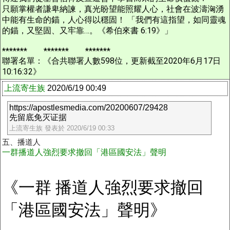
只願掌權者謙卑納諫，真光盼望能照耀人心，社會在波濤洶湧
中能有生命的錨，人心得以穩固！ 「我們有這指望，如同靈魂
的錨，又堅固、又牢靠…。《希伯來書 6:19》」
******* ******* *******
聯署名單：《合共聯署人數598位，更新截至2020年6月17日
10:16:32》
上流寄生族
2020/6/19 00:49
https://apostlesmedia.com/20200607/29428
先留底免灭证据
上流寄生族 發表於 2020/6/19 00:33
五、播道人
一群播道人強烈要求撤回「港區國安法」聲明
《一群 播道人強烈要求撤回
「港區國安法」聲明》