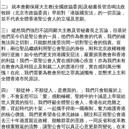
二） 就本會鄺保羅大主教(全國政協委員)及秘書長管浩鳴法政
牧師（北京市政協委員）早前對「港版國安法」的一切言論，
並不代表全體香港聖公會人的立場及意願。
三） 縱然我們強烈不認同鄺大主教及管秘書長之言論，但基於
他們至今仍是聖公會的一員，他們作為教會的代表，我們的確
無法與之切割，只能默然接受坊間一切對聖公會的指責。豈
料，兩位聖品繼續利用聖公會聖品的身份，附和北京政權種種
倒行逆施！如今他們更支持港國安惡法，嚴重損害教會和香港
的利益！我們一眾聖公會人實在感到痛心疾首！亦為我們未有
在教會內及時阻止及制裁二人的賣港行徑，實在感到萬分慚
愧！在此，我們需要為教會所犯之罪真誠懺悔，並懇求上主和
全體香港市民原諒。
四） 「順從神，不順從人，是應當的。」我們只會順服於上
帝，不會妄想可以「愛」感動極權。聖經中的十誡是上帝留給
世人寶貴的指引。我們呼籲全體聖公會人，香港在此危難之
際，背起時代的十架，一起攜手捍衛一國兩制，奮力維護香港
的核心價值。我們更希望各位弟兄姊妹，關注和正視聖公會過
去三十年過度親近政權、脫離群眾的歪路，一同反省和改革教
會積重難返的流弊，讓聖公會可以真正心意更新而變化，在末