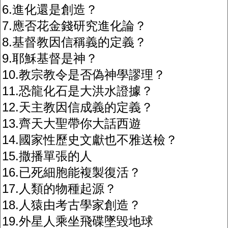
6.進化還是創造？
7.應否花金錢研究進化論？
8.基督教因信稱義的定義？
9.耶穌基督是神？
10.教宗教令是否偽神學謬理？
11.恐龍化石是大洪水證據？
12.天主教因信成義的定義？
13.齊天大聖帶你大話西遊
14.國家性歷史文獻也不雅送檢？
15.撒播單張的人
16.已死細胞能複製復活？
17.人類的物種起源？
18.人猿由考古學家創造？
19.外星人乘坐飛碟墜毀地球