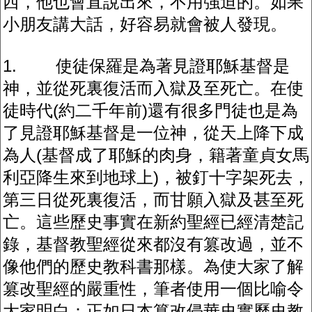
西，他也會直說出來，不用強迫的。如果
小朋友講大話，好容易就會被人發現。
1. 使徒保羅是為著見證耶穌基督是
神，並從死裏復活而入獄及至死亡。在使
徒時代(約二千年前)還有很多門徒也是為
了見證耶穌基督是一位神，從天上降下成
為人(基督成了耶穌的肉身，籍著童貞女馬
利亞降生來到地球上)，被釘十字架死去，
第三日從死裏復活，而甘願入獄及甚至死
亡。這些歷史事實在新約聖經已經清楚記
錄，基督教聖經從來都沒有篡改過，並不
像他們的歷史教科書那樣。為使大家了解
篡改聖經的嚴重性，筆者使用一個比喻令
大家明白：正如日本篡改侵華史實歷史教