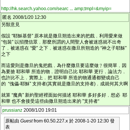
http://hk.search.yahoo.com/searc ... amp;tmpl=&myip=
匿名 2008/1/20 12:30
另類意見
假設 “耶穌基督” 原本就是撒旦朔造出來的把戲﹐利用愛來做
“包裝” 以招攬信眾﹐那麼所謂的人間聖人會被迷惑就不出奇
了﹐被迷惑在 “愛” 之下﹐被迷惑在撒旦所朔造的 “神之子耶穌”
之下
而這愛則是撒旦的鬼把戲﹐為什麼撒旦要這麼做﹖很簡單﹐因
為要搶 耶和華 所造的物﹐證明自己比 耶和華 更行﹐論法力﹐
也許比不上﹐實際上﹐把 耶和華 所造的物通通都變成自己
的 “傀儡-耶穌” 支持者(其實就是撒旦的支持者)﹐成就何其大啊
就算 “魔典” 新約聖經裡面如何描述 耶和華 多好多好﹐想必 耶
和華 也不會接受這些由撒旦朔造出來的 ”支持者“
prussianz
2008/1/20 19:01
原帖由
Guest
from 60.50.227.x 於 2008-1-20 12:30 發
表