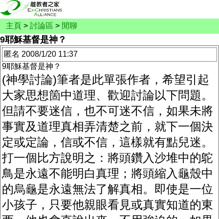
主頁
>
討論區
>
閒聊
9耶穌基督是神？
匿名 2008/1/20 11:37
9耶穌基督是神？
(神學討論)筆者是此單張作者，希望引起
大家思想箇中道理、歡迎討論以下問題。
但請不要迷信，也不可迷不信，如果未將
事實及道理真相弄清楚之前，就下一個決
定或定論，信或不信，這樣就有點兒迷。
打一個比方說明之：將頭鑽入沙堆中的鴕
鳥是永遠不能明白真理；將頭縮入龜殼中
的烏龜是永遠無法了解真相。即使是一位
小孩子，只要他親眼看見或真實知道的東