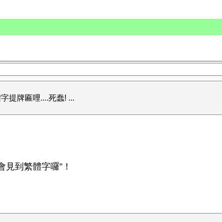
哩....死蠢! ...
會見到繁體字囉”！