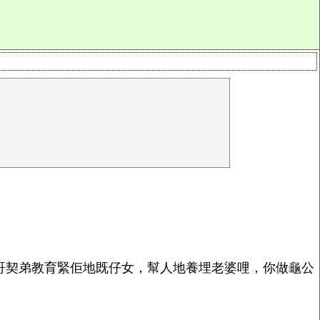
哥契弟教育緊佢地既仔女，幫人地養埋老婆哩，你做龜公