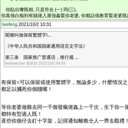
你貼出嚟既相, 只是符合 (一) 同(三)。
你真係白痴到有賊佬入屋強姦緊你老婆, 你都話係教育緊老婆既床上功夫唶.
leefeng
2021/10/2 10:31
呢啲叫做保留繁體字!...
《中华人民共和国国家通用语言文字法》
第三条 国家推广普通话，推行规 ...
beebeechan 發表於 2021/10/2 09:43
有保留=可以保留或使用繁體字，無論多少，什麼情況
都足以摑死你個賤嘴！
等你老婆做雞去同一千個發瘋佬姦上一千次，生下你一
都特有型過人既！
遟些你個仔去釘十字架，記得通知離教仝人一齊去觀禮