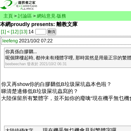
主頁
>
討論區
>
網站意見‧版務
本網proudly presents: 離教文庫
[1]
<
[12]
[13]
14
leefeng
2021/10/2 07:22
你真係白膠黐...
呢個牌樓起時, 都仲未有殘體字哩, 那時當然是用最正宗的繁體字提牌匾
beebeechan 發表於 2021/10/2 06:31
你又再show你的白膠黐低B垃圾屎坑蟲本色啦？
睇清楚邊條低B垃圾屎坑蟲寫的？
大陸保留所有繁體字，並不如你的廢噙“現在機乎無乜機
現在機乎無乜機會見到繁體字囉
大陸搞殘体字，