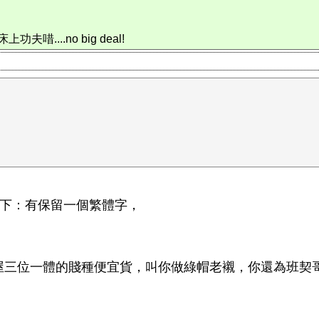
...no big deal!
之下：有保留一個繁體字，
屋三位一體的賤種便宜貨，叫你做綠帽老襯，你還為班契
！