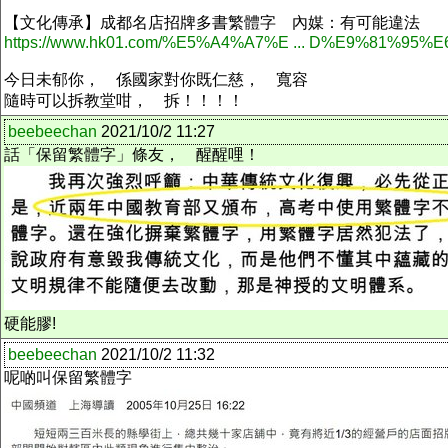
【文化傳承】成都名店招牌多書繁體字 內媒：有可能違法
https://www.hk01.com/%E5%A4%A7%E ... D%E9%81%95%
今日未郁你， 係國家對你既仁慈， 寬容
隨時可以拆教堂咁， 拆！！！！
beebeechan
2021/10/2 11:27
話「保留繁體字」條友， 醒醒哩！
硬能膠!
beebeechan
2021/10/2 11:32
呢啲叫保留繁體字