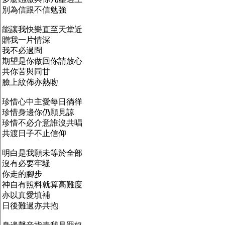
別為信跟不信勉強
能讓我快樂直至天堂近
贈我一片情深
我不必過問
期望是你做回你請放心
共你苦與同甘
臉上紋佈亦熱吻
珍惜心中主愛每日徜徉
珍惜身邊你仍願見諒
珍惜不必介意誰沒共唱
共渡日子不止信仰
明白是我願未等於全部
沒有必要牢騷
你走的腳步
神自有照料就算高難度
亦以真愛填補
日後難過亦共抱