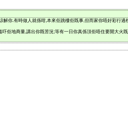
諒解你.有時做人就係咁,本來佢跳樓佢既事,但而家你唔好彩行過
吓佢地商量,講出你既苦況;等有一日你真係頂佢唔住要開大火既時