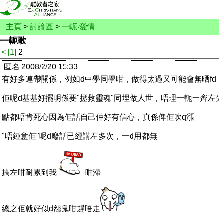
主頁
>
討論區
>
一軛‧愛情
一軛歌
<
[1]
2
匿名 2008/2/20 15:33
有好多連帶關係，例如d中學同學咁，做得太過又可能會無晒fd
佢呢d基基好擺明係要"拯救靈魂"同埋做人世，唔理一軛一齊左
點都唔肯死心因為佢話自己仲好有信心，真係俾佢吹q漲
"唔鍾意佢"呢d廢話已經講左多次，一d用都無
搞左咁耐累到我
咁滯
總之佢就好似d怨鬼咁趕唔走