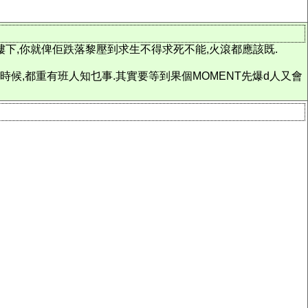
樓下,你就俾佢跌落黎壓到求生不得求死不能,火滾都應該既.
候,都重有班人知乜事.其實要等到果個MOMENT先爆d人又會