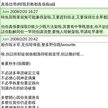
真係信埋d咁既邪教都真係痴q線
Jom
2008/2/20 16:27
時魚與熊掌就無可能兼得架啦,又要趕到佢走,又要保得住全界都
但你真係要採取D狠少少既方法架啦.其實有中學既朋友,你不妨搵
話你點解同佢一早同佢講清楚,要拖人咁耐架啦,早講咗早著呀.
Jom
2008/2/20 20:42
粗作啦水哥,見你咁俾面,整多野你既favourite.
唉,你話班耶徒個個都識得呢個道理,你話幾好呢....
春夏秋冬(張國榮)
不必諸多舉證確定立場
不必擔心我神是偶像
不必爭執要你重定路向
別讓內在的給添破傷
多麼開心因你美麗善良
多麼欣賞你仍是那樣
多麼感激與你凡塵遇上