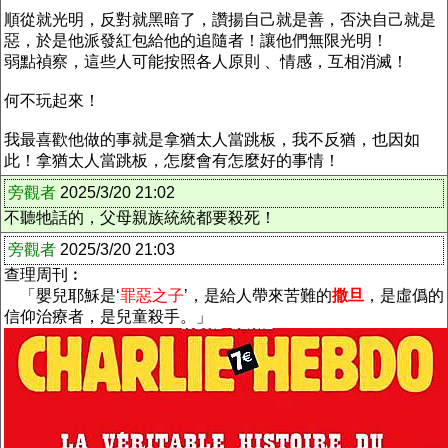
順從就光明，反對就黑暗了，讚揚自己就是善，否決自己就是
惡，於是他派發紅包給他的追隨者！讓他們無限光明！
弱點禎察，這些人可能按照各人原則 、情感，互相消滅！
何不玩起來！
我最喜歡他做的事就是拿猶太人當跳板，我不反猶，也因如
此！拿猶太人當跳板，怎麼會有怎麼好的事情！
旁觀者
2025/3/20 21:02
不聽牠話的，父母親族統統都要殺死！
旁觀者
2025/3/20 21:03
查理周刊︰
「嬰兒耶穌是‘
罪惡之子
’，是給人帶來苦難的
撒旦
，是虛僞的
信仰治療者，是兒童殺手。」