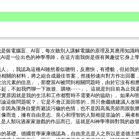
我是個電腦盲、AI盲，每次聽別人講解電腦的原理及其應用知識
現AI是一位出色的神學導師，在這方面我倒是很有興趣從它身上
械人」，我認為這種AI雖然看似聰明，反應快，有禮貌，但給我
相關的材料，將之組合成最佳答案，然後秒速向對方作出回覆，
治元素的信息」，那麼當AI被問到相關問題時，由於它沒有相
起，不如我們聊一下旅遊、購物⋯⋯」。這就是到目前為止我還提不
實原因就是我的生活和工作都暫時不需要AI的協助）。如果AI
論這個問題呢？」它是不會正面回答的，而只會繼續建議人改聊
並非因為潔身自愛而避談污穢的色情，也不是因高風亮節而跟骯
像而造，擁有自由意志、良心和理智的人類相提並論的，兩者根
只是人類玩過家家遊戲的作品而已。這就是AI神學導師對我的啟
力的基礎。德國哲學家康德認為，自由意志是人之所以是道德主