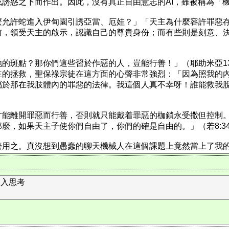
誘惑之下而作出。因此，沒有真正自由意志的AI，雖被稱為「
麼允許蛇進入伊甸園引誘亞當、厄娃？」「天主為什麼容許罪惡
前，領受天主的啟示，認識自己的尊貴身份；而有些則是刻意、
的斑點？那你們這些習於作惡的人，豈能行善！」（耶助米亞13
主的拯救，聖保祿宗徒在這方面的心聲非常強烈：「因為照我的
屬於那在我肢體內的罪惡的法律。我這個人真不幸呀！誰能救我
才能離開罪惡而行善，否則就只能戴着罪惡的枷鎖永受撒但控制
，如果天主子使你們自由了，你們的確是自由的。」（若8:34-
善用之。真沒想到愚蠢的聊天機械人在這個課題上竟然當上了我
深入思考