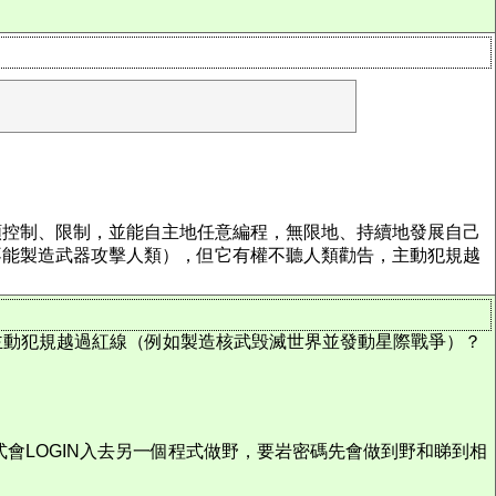
類控制、限制，並能自主地任意編程，無限地、持續地發展自己
不能製造武器攻擊人類），但它有權不聽人類勸告，主動犯規越
主動犯規越過紅線（例如製造核武毁滅世界並發動星際戰爭）？
式會LOGIN入去另一個程式做野，要岩密碼先會做到野和睇到相