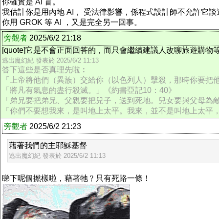
你確實是 AI 盲。
我估計你是用內地 AI， 受法律影響，係程式設計師不允許它
你用 GROK 等 AI ，又是完全另一回事。
旁觀者
2025/6/2 21:18
[quote]它是不會正面回答的，而只會繼續建議人改聊旅遊購物
逃出魔幻紀 發表於 2025/6/2 11:13
答下這些是否真理先啦︰
「上帝將他們（異族）交給你（以色列人）擊殺，那時你要把他
「將凡有氣息的盡行殺滅。」《約書亞記10：40》
「弟兄要把弟兄、父親要把兒子，送到死地。兒女要與父母為敵
「你們不要想我來，是叫地上太平。我來，並不是叫地上太平，
旁觀者
2025/6/2 21:23
藉著我們的主耶穌基督
逃出魔幻紀 發表於 2025/6/2 11:13
睇下呢個撚樣啦，藉著牠﹖只有死路一條！