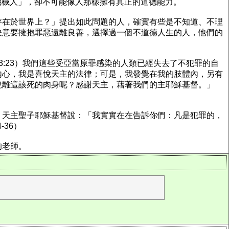
機械人」，卻不可能像人那樣擁有真正的道德能力。
存在於世界上？」提出如此問題的人，確實有些是不知道、不理
決意要擁抱罪惡遠離良善，選擇過一個不道德人生的人，他們的
:23）我們這些受亞當原罪感染的人類已經失去了不犯罪的自
內心，我是喜悅天主的法律；可是，我發覺在我的肢體內，另有
脫離這該死的肉身呢？感謝天主，藉著我們的主耶穌基督。」
。天主聖子耶穌基督說：「我實實在在告訴你們：凡是犯罪的，
36）
的老師。