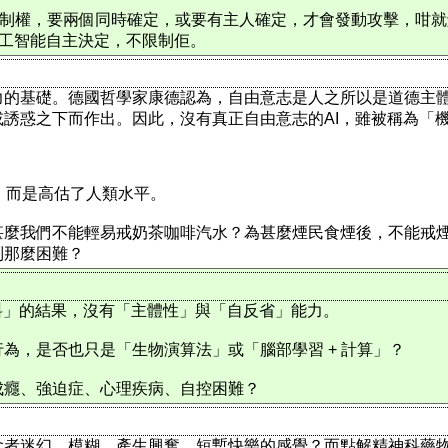
控制權，要兩個同時確定，或要有主人確定，才會發動攻擊，咁就解
比人工智能自主決定，不限制佢。
力的基礎。德國哲學家康德認為，自由意志是人之所以是道德主
誘惑之下而作出。因此，沒有真正自由意志的AI，雖被稱為「
I，而是高估了人類水平。
甚麼我們不能輕易戒奶茶咖啡汽水？為甚麼煙民食煙後，不能戒
制那麼困難？
料」的結果，沒有「主體性」與「自反省」能力。
為，是否也只是「生物演算法」或「腦部學習 + 計算」？
成癮、強迫症、心理疾病、自控困難？
食者迷幻，模糊，產生興奮，短暫快樂的感覺？而點解精神科藥