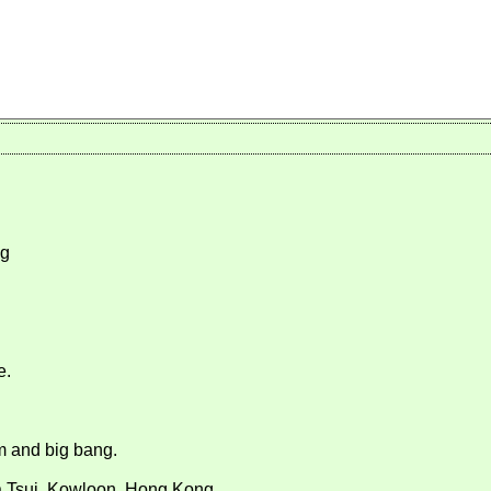
ng
e.
m and big bang.
ha Tsui, Kowloon, Hong Kong