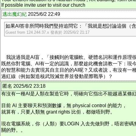
If possible invite user to visit our church
逃出魔幻紀
2025/6/2 22:49
如果AI答非所問時我們堅持追問它：「我就是想討論這個（含色
Guest from 124.244.37.x 發表於 2025/6/2 21:17
我說過我是AI盲，「接觸到的電腦軟、硬體名詞和運作原理
既然你對電腦、AI有一定的認識，那麼趁此機會請教一下：現
的智慧和能力去實現其自主目的的AI呢？又或者說，有沒有一
過紅線（例如製造核武毁滅世界並發動星際戰爭）？
匿名 2025/6/2 23:18
有沒有一種AI是人類在製造它時，明確向它指出不能越過某條
目前 AI 主要聊天和預測數據，無 physical control 的能力，
就算有，只要人類無 grant rights 比佢，都做唔到野。
現在電腦系統，你（人類）要LOGIN 入去先做到野，唔岩密碼
關的野。。