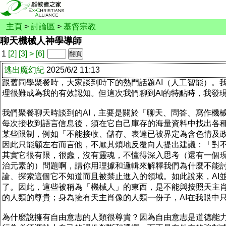
主頁
>
討論區
>
基督宗教
聊天機械人神學導師
1
[2]
[3]
>
[6]
逃出魔幻紀
2025/6/2 11:13
跟舊同學聚餐時，大家談到時下的熱門話題AI（人工智能）。
理很難成為我的有效認知。但這次我們聊到AI的特點時，我發
我們聚餐聊天時談到的AI，主要是關於「聊天、問答、寫作機
每次接收到語言信息後，須在它自己庫存的海量資料中找出各種
某些限制，例如「不能接收、儲存、表達已被界定為含色情及政
因此只能顧左右而言他，不厭其煩地反覆向人提出建議：「對不
其實它很有限，很蠢，沒有靈魂，不懂得深入思考（還有一個現
治元素的）問題啊，請你用理據和邏輯來解釋我們為什麼不能討
論、探索這個它不知道而且被禁止進入的領域。如此說來，AI
了。因此，這些被稱為「機械人」的東西，是不能與按照天主肖
的人類的尊貴；身為擁有天主肖像的人類一份子，AI在我眼中
為什麼說擁有自由意志的人類很尊貴？因為自由意志是道德能