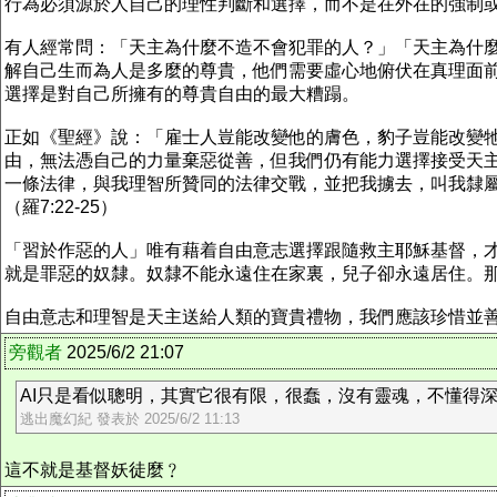
行為必須源於人自己的理性判斷和選擇，而不是在外在的強制或
有人經常問：「天主為什麼不造不會犯罪的人？」「天主為什
解自己生而為人是多麼的尊貴，他們需要虛心地俯伏在真理面
選擇是對自己所擁有的尊貴自由的最大糟蹋。
正如《聖經》說：「雇士人豈能改變他的膚色，豹子豈能改變牠
由，無法憑自己的力量棄惡從善，但我們仍有能力選擇接受天
一條法律，與我理智所贊同的法律交戰，並把我擄去，叫我隸
（羅7:22-25）
「習於作惡的人」唯有藉着自由意志選擇跟隨救主耶穌基督，
就是罪惡的奴隸。奴隸不能永遠住在家裏，兒子卻永遠居住。那麼
自由意志和理智是天主送給人類的寶貴禮物，我們應該珍惜並
旁觀者
2025/6/2 21:07
AI只是看似聰明，其實它很有限，很蠢，沒有靈魂，不懂得
逃出魔幻紀 發表於 2025/6/2 11:13
這不就是基督妖徒麼﹖