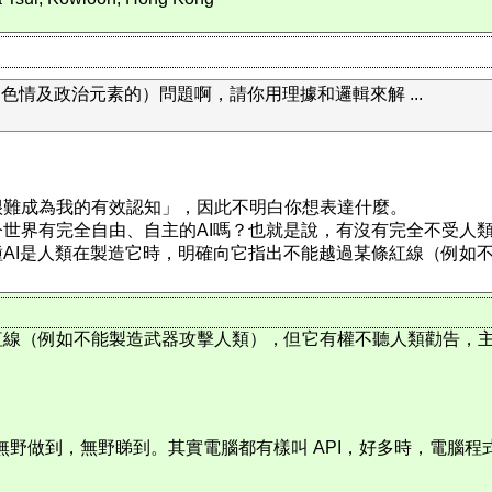
情及政治元素的）問題啊，請你用理據和邏輯來解 ...
很難成為我的有效認知」，因此不明白你想表達什麼。
今世界有完全自由、自主的AI嗎？也就是說，有沒有完全不受人
種AI是人類在製造它時，明確向它指出不能越過某條紅線（例如
紅線（例如不能製造武器攻擊人類），但它有權不聽人類勸告，
無野做到，無野睇到。其實電腦都有樣叫 API，好多時，電腦程