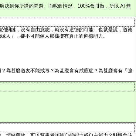
決到你所講的問題。而呢個情況，100%會咁做，所以 AI 無
體的關鍵，沒有自由意志，就沒有道德的可能；也就是說，道德
機械人」，卻不可能像人那樣擁有真正的道德能力。
煙？為甚麼道友不能戒毒？為甚麼會有成癮症？為甚麼會有「強
物，情緒藥物，可以幫患者加強自控能力或自主能力？點解食咗