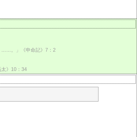
……。」《申命記》7：2
》10：34