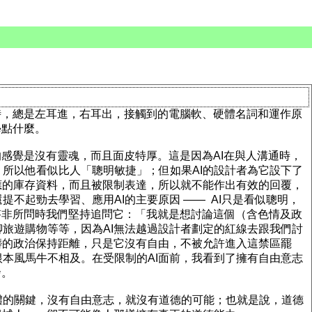
時，總是左耳進，右耳出，接觸到的電腦軟、硬體名詞和運作原
學點什麼。
的感覺是沒有靈魂，而且面皮特厚。這是因為AI在與人溝通時，
所以他看似比人「聰明敏捷」；但如果AI的設計者為它設下了
應的庫存資料，而且被限制表達，所以就不能作出有效的回覆，
起勁去學習、應用AI的主要原因 —— AI只是看似聰明，
答非所問時我們堅持追問它：「我就是想討論這個（含色情及政
旅遊購物等等，因為AI無法越過設計者劃定的紅線去跟我們討
髒的政治保持距離，只是它沒有自由，不被允許進入這禁區罷
本風馬牛不相及。在受限制的AI面前，我看到了擁有自由意志
發。
體的關鍵，沒有自由意志，就沒有道德的可能；也就是說，道德