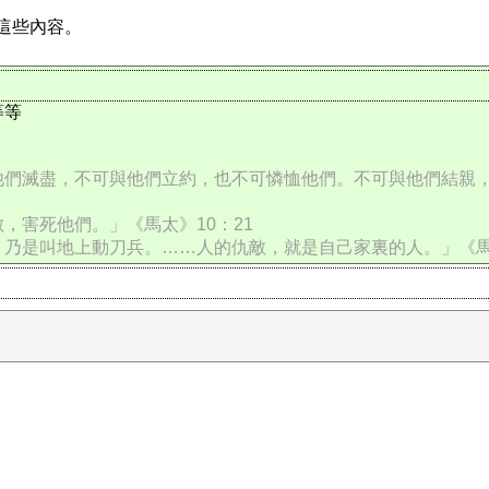
談這些內容。
等等
們滅盡，不可與他們立約，也不可憐恤他們。不可與他們結親，
，害死他們。」《馬太》10：21
乃是叫地上動刀兵。……人的仇敵，就是自己家裏的人。」《馬太