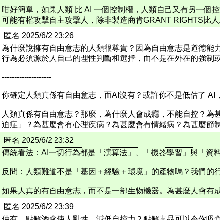
咁好簡單，如果人類 比 AI 一個控制權，人類自己又有另一個
可能有權攻擊自主攻擊人，除非製造商肯GRANT RIGHTS
匿名 2025/6/2 23:26
為什麼說擁有自由意志的人類很尊貴？因為自由意志是道德能
行為必須源於人自己的理性判斷和選擇，而不是在外在的強制或
--------------------
你確定人類真係有自由意志，而AI沒有？或許你不是低估了 A
人類真係有自由意志？那麼，為什麼人會成癮，不能自控？為
迫症」？為甚麼會有心理疾病？為甚麼會有情緒病？為甚麼節
匿名 2025/6/2 23:32
傳統看法：AI一切行為都是「演算法」、「機器學習」與「資
反問：人類難道不是「基因＋經驗＋環境」的產物嗎？我們的行
如果人真的有自由意志，而不是一部生物機器。為甚麼人會有
匿名 2025/6/2 23:39
仲有，點解酒會使人亂性，減低自控力？點解毒品可以令你吸