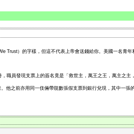
 We Trust）的字樣，但這不代表上帝會送錢給你。美國一名
上的簽名竟是「救世主，萬王之王，萬主之主，神僕」（ King Savior,
。他之前亦用同一伎倆帶覑數張假支票到銀行兌現，其中一張的