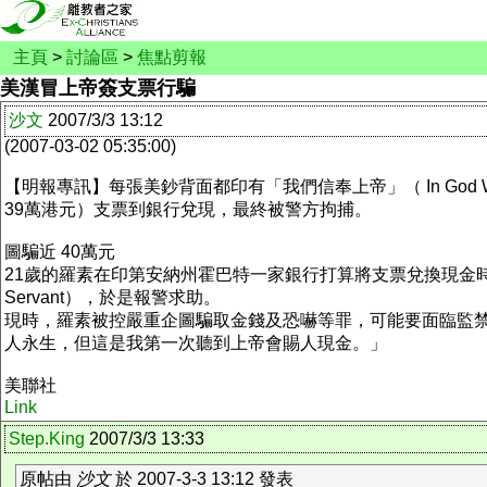
主頁
>
討論區
>
焦點剪報
美漢冒上帝簽支票行騙
沙文
2007/3/3 13:12
(2007-03-02 05:35:00)
【明報專訊】每張美鈔背面都印有「我們信奉上帝」（ In God
39萬港元）支票到銀行兌現，最終被警方拘捕。
圖騙近 40萬元
21歲的羅素在印第安納州霍巴特一家銀行打算將支票兌換現金時，職員發現支票
Servant），於是報警求助。
現時，羅素被控嚴重企圖騙取金錢及恐嚇等罪，可能要面臨監禁
人永生，但這是我第一次聽到上帝會賜人現金。」
美聯社
Link
Step.King
2007/3/3 13:33
原帖由
沙文
於 2007-3-3 13:12 發表