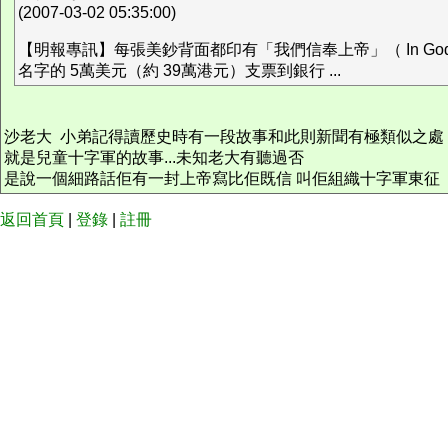
(2007-03-02 05:35:00)
【明報專訊】每張美鈔背面都印有「我們信奉上帝」（ In G
名字的 5萬美元（約 39萬港元）支票到銀行 ...
沙老大 小弟記得讀歷史時有一段故事和此則新聞有極類似之處
就是兒童十字軍的故事...未知老大有聽過否
是說一個細路話佢有一封上帝寫比佢既信 叫佢組織十字軍東征
返回首頁
|
登錄
|
註冊