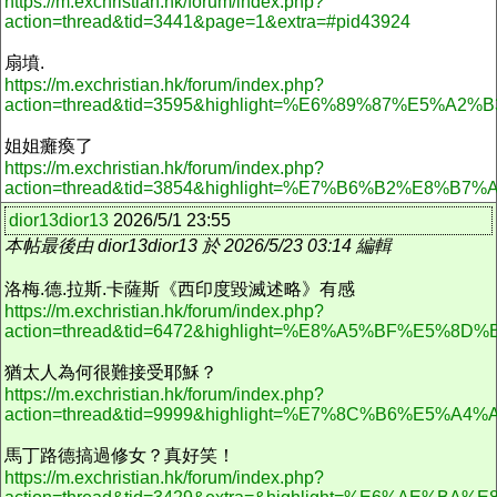
https://m.exchristian.hk/forum/index.php?
action=thread&tid=3441&page=1&extra=#pid43924
扇墳.
https://m.exchristian.hk/forum/index.php?
action=thread&tid=3595&highlight=%E6%89%87%E5%A2%B
姐姐癱瘓了
https://m.exchristian.hk/forum/index.php?
action=thread&tid=3854&highlight=%E7%B6%B2%E8
dior13dior13
2026/5/1 23:55
本帖最後由 dior13dior13 於 2026/5/23 03:14 編輯
洛梅.德.拉斯.卡薩斯《西印度毀滅述略》有感
https://m.exchristian.hk/forum/index.php?
action=thread&tid=6472&highlight=%E8%A5%BF%E5
猶太人為何很難接受耶穌？
https://m.exchristian.hk/forum/index.php?
action=thread&tid=9999&highlight=%E7%8C%B6
馬丁路德搞過修女？真好笑！
https://m.exchristian.hk/forum/index.php?