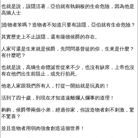
也就是說，該隱活著，亞伯就有執銅板的生命危險，因為他是
高熵人士
]造物者笨嗎？造物者不知道只要有該隱，亞伯就有生命危險？
其實歷史上不止該隱，還有薩德侯爵的存在。
人家可還是生來就是侯爵，先問問基督徒的你，生來是什麼？
有什麼吧？
也就是說，高熵生命體誕世從來不少，也沒有缺席，上帝也沒
有在他們出生前阻止，或先行掐死。
他老人家跟我們所有人，打從一開始就是玩真的！
活到了四十歲，到現在才知道遠離爛人爛事的道理！
齁齁，侯爵帶兩個小弟，經過你家，你說造物者刺不刺激，驚
不驚喜？
並且造物者用弱肉強食創造這個世界！