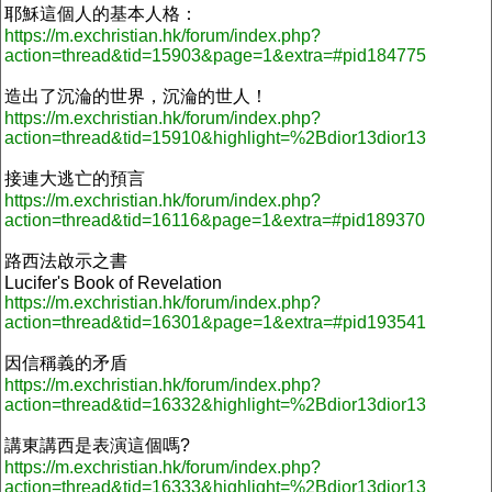
耶穌這個人的基本人格：
https://m.exchristian.hk/forum/index.php?
action=thread&tid=15903&page=1&extra=#pid184775
造出了沉淪的世界，沉淪的世人！
https://m.exchristian.hk/forum/index.php?
action=thread&tid=15910&highlight=%2Bdior13dior13
接連大逃亡的預言
https://m.exchristian.hk/forum/index.php?
action=thread&tid=16116&page=1&extra=#pid189370
路西法啟示之書
Lucifer's Book of Revelation
https://m.exchristian.hk/forum/index.php?
action=thread&tid=16301&page=1&extra=#pid193541
因信稱義的矛盾
https://m.exchristian.hk/forum/index.php?
action=thread&tid=16332&highlight=%2Bdior13dior13
講東講西是表演這個嗎?
https://m.exchristian.hk/forum/index.php?
action=thread&tid=16333&highlight=%2Bdior13dior13