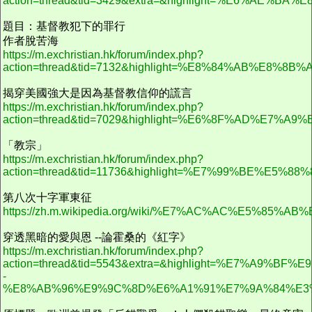
action=thread&tid=3429&extra=&highlight=%E6%AE%BA%
題目：基督教犯下的罪行
作者脫苦海
https://m.exchristian.hk/forum/index.php?
action=thread&tid=7132&highlight=%E8%84%AB%E8%8
揭穿美國強大是因為基督教信仰的謊言
https://m.exchristian.hk/forum/index.php?
action=thread&tid=7029&highlight=%E6%8F%A
「教宗」
https://m.exchristian.hk/forum/index.php?
action=thread&tid=11736&highlight=%E7%99%BE%
第八次十字軍東征
https://zh.m.wikipedia.org/wiki/%E7%AC%AC%E5
穿透黑暗的愛與恩 --論霍桑的《紅字》
https://m.exchristian.hk/forum/index.php?
action=thread&tid=5543&extra=&highlight=%E7%
-
%E8%AB%96%E9%9C%8D%E6%A1%91%E7%9A%84%E3%