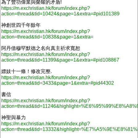
為了豐功偉業與榮耀的矛盾!
https://m.exchristian.hk/forum/index.php?
action=thread&tid=10424&page=1&extra=#pid101389
神創世四千年餘年
https://m.exchristian.hk/forum/index.php?
action=thread&tid=10838&page=1&extra=
阿丹借穆罕默德之名向真主祈求寬恕
https://m.exchristian.hk/forum/index.php?
action=thread&tid=11399&page=1&extra=#pid108867
嫖妓十一條！修改完整.
https://m.exchristian.hk/forum/index.php?
action=thread&tid=3433&page=1&extra=#pid44302
書信
https://m.exchristian.hk/forum/index.php?
action=thread&tid=11246&highlight=%E6%95%9
神聖與暴力
https://m.exchristian.hk/forum/index.php?
action=thread&tid=13332&highlight=%E7%A5%9E%E8