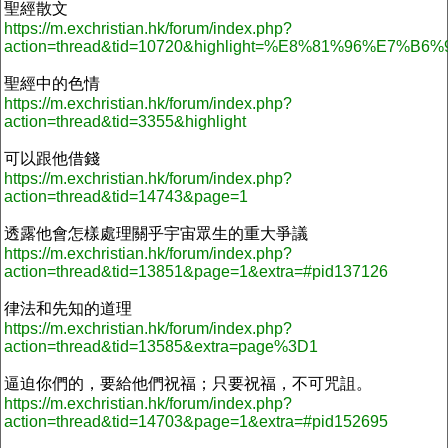
聖經散文
https://m.exchristian.hk/forum/index.php?
action=thread&tid=10720&highlight=%E8%81%96%E7
聖經中的色情
https://m.exchristian.hk/forum/index.php?
action=thread&tid=3355&highlight
可以跟他借錢
https://m.exchristian.hk/forum/index.php?
action=thread&tid=14743&page=1
透露他會怎樣處理關乎宇宙眾生的重大爭議
https://m.exchristian.hk/forum/index.php?
action=thread&tid=13851&page=1&extra=#pid137126
律法和先知的道理
https://m.exchristian.hk/forum/index.php?
action=thread&tid=13585&extra=page%3D1
逼迫你們的，要給他們祝福；只要祝福，不可咒詛。
https://m.exchristian.hk/forum/index.php?
action=thread&tid=14703&page=1&extra=#pid152695