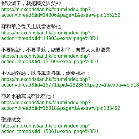
都毀滅了，就把國交與父神
https://m.exchristian.hk/forum/index.php?
action=thread&tid=14806&page=1&extra=#pid155252
耶和華必從天上以雷攻擊他
https://m.exchristian.hk/forum/index.php?
action=thread&tid=14903&extra=page%3D1
不要毀謗，不要爭競，總要和平，向眾人大顯溫柔。
https://m.exchristian.hk/forum/index.php?
action=thread&tid=15109&extra=page%3D1
不以惡報惡，以辱罵還辱罵，倒要祝福；
https://m.exchristian.hk/forum/index.php?
action=thread&tid=15771&pid=182383&page=1&extra=#pid1
亞希米勒寫成亞比亞他！
https://m.exchristian.hk/forum/index.php?
action=thread&tid=15818&page=1&extra=#pid183492
聖經散文二
https://m.exchristian.hk/forum/index.php?
action=thread&tid=15861&extra=page%3D1