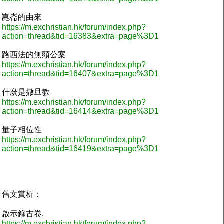
崑崙的由來
https://m.exchristian.hk/forum/index.php?
action=thread&tid=16383&extra=page%3D1
路西法的無頭公案
https://m.exchristian.hk/forum/index.php?
action=thread&tid=16407&extra=page%3D1
什麼是撒旦教
https://m.exchristian.hk/forum/index.php?
action=thread&tid=16414&extra=page%3D1
量子相位性
https://m.exchristian.hk/forum/index.php?
action=thread&tid=16419&extra=page%3D1
舊文賞析：
啟示錄古卷.
https://m.exchristian.hk/forum/index.php?