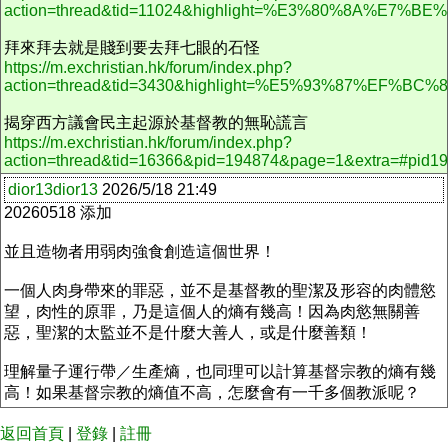
action=thread&tid=11024&highlight=%E3%80%8A
拜來拜去就是賤到要去拜七眼的石怪
https://m.exchristian.hk/forum/index.php?
action=thread&tid=3430&highlight=%E5%93%8
揭穿西方議會民主起源於基督教的無恥謊言
https://m.exchristian.hk/forum/index.php?
action=thread&tid=16366&pid=194874&page=1&extra=#pid1
dior13dior13
2026/5/18 21:49
20260518 添加
並且造物者用弱肉強食創造這個世界！
一個人肉身帶來的罪惡，並不是基督教的聖潔及形容的肉體慾
望，肉性的原罪，乃是這個人的熵有幾高！因為肉慾無關善
惡，聖潔的太監並不是什麼大善人，或是什麼善類！
理解量子運行帶／生產熵，也同理可以計算基督宗教的熵有幾
高！如果基督宗教的熵值不高，怎麼會有一千多個教派呢？
返回首頁
|
登錄
|
註冊