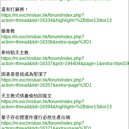
還有打麻將！
https://m.exchristian.hk/forum/index.php?
action=thread&tid=16334&highlight=%2Bdior13dior13
藥膏教
https://m.exchristian.hk/forum/index.php?
action=thread&tid=16336&extra=page%3D1
希特勒天主教
https://m.exchristian.hk/forum/index.php?
action=thread&tid=16337&pid=194404&page=1&extra=#pid1
因著基督就成為聖潔了
https://m.exchristian.hk/forum/index.php?
action=thread&tid=16357&extra=page%3D1
天主教式情趣偷拍回復文
https://m.exchristian.hk/forum/index.php?
action=thread&tid=16394&highlight=%2Bdior13dior13
量子存在體運作運行必然生產出熵
https://m.exchristian.hk/forum/index.php?
action=thread&tid=16371&extra=page%3D1