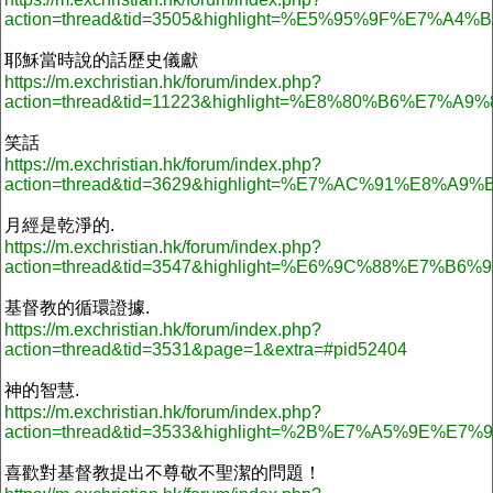
action=thread&tid=3505&highlight=%E5%95%9F%E7%A
耶穌當時說的話歷史儀獻
https://m.exchristian.hk/forum/index.php?
action=thread&tid=11223&highlight=%E8%80%B6
笑話
https://m.exchristian.hk/forum/index.php?
action=thread&tid=3629&highlight=%E7%AC%91%E8%A9%B
月經是乾淨的.
https://m.exchristian.hk/forum/index.php?
action=thread&tid=3547&highlight=%E6%9C%88%E7%
基督教的循環證據.
https://m.exchristian.hk/forum/index.php?
action=thread&tid=3531&page=1&extra=#pid52404
神的智慧.
https://m.exchristian.hk/forum/index.php?
action=thread&tid=3533&highlight=%2B%E7%A5%9E%E
喜歡對基督教提出不尊敬不聖潔的問題！