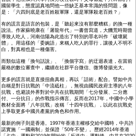
國留學生，態度認真地問他一些缺乏基本常識的怪問題，像
是：「六四到底是老百姓殺軍隊，還是軍隊殺老百姓？」
有的謊言是語言的包裝，是「聽起來沒有那麼糟糕」的換一種
說法。作家蘇曉康在「屠龍年代」一書曾寫道，大饑荒時期曾
導致人吃人，河南信陽為此造出了特別的罪名叫作「破壞屍
體」。用這樣的「委婉語」來稱人吃人的罪行，讓後人不明不
白，對真相也是一種傷害。
而類似這種「換句話說」、「換個字寫」的迂迴表達，在當前
嚴格的數位審查中，繼續在社群平台微信、微博發揚光大。
更多的謊言就是直接扭曲真相，再以「話術」配合。譬如中共
自稱是對日抗戰的「中流砥柱」，無視由國民政府主導的八年
抗戰，也避談外界對於中共在抗戰期間「七分發展、二分應
付、一分抗日」的作戰指示傳言。反而在2017年，中國中小學
教材全面將「八年抗戰」改稱「十四年抗戰」，以此在抗戰史
上爭取更多中國共產黨的角色和作用。
最新的例子則是香港。1997年香港主權移交給中國時，中共許
諾實施「一國兩制」並保證「50年不變」。歷經2014年香港
「占中」運動和2019年開始的「反送中」運動後，中共在2020