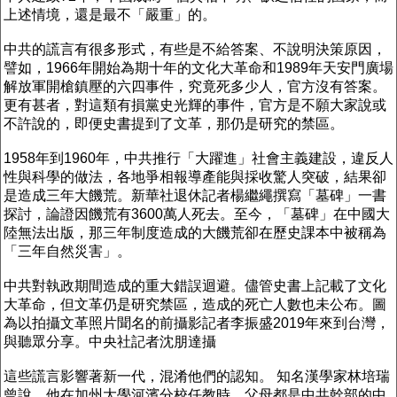
上述情境，還是最不「嚴重」的。
中共的謊言有很多形式，有些是不給答案、不說明決策原因，
譬如，1966年開始為期十年的文化大革命和1989年天安門廣場
解放軍開槍鎮壓的六四事件，究竟死多少人，官方沒有答案。
更有甚者，對這類有損黨史光輝的事件，官方是不願大家說或
不許說的，即便史書提到了文革，那仍是研究的禁區。
1958年到1960年，中共推行「大躍進」社會主義建設，違反人
性與科學的做法，各地爭相報導產能與採收驚人突破，結果卻
是造成三年大饑荒。新華社退休記者楊繼繩撰寫「墓碑」一書
探討，論證因饑荒有3600萬人死去。至今，「墓碑」在中國大
陸無法出版，那三年制度造成的大饑荒卻在歷史課本中被稱為
「三年自然災害」。
中共對執政期間造成的重大錯誤迴避。儘管史書上記載了文化
大革命，但文革仍是研究禁區，造成的死亡人數也未公布。圖
為以拍攝文革照片聞名的前攝影記者李振盛2019年來到台灣，
與聽眾分享。中央社記者沈朋達攝
這些謊言影響著新一代，混淆他們的認知。 知名漢學家林培瑞
曾說，他在加州大學河濱分校任教時，父母都是中共幹部的中