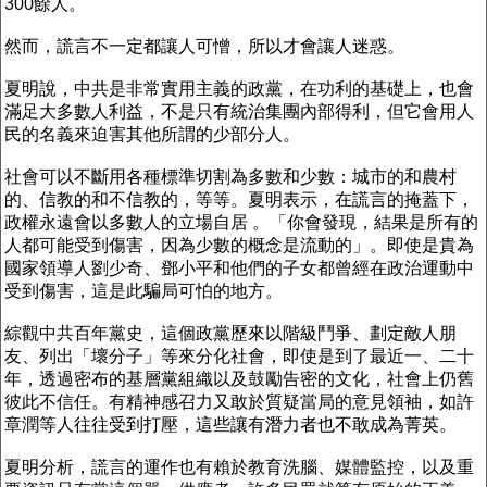
300餘人。
然而，謊言不一定都讓人可憎，所以才會讓人迷惑。
夏明說，中共是非常實用主義的政黨，在功利的基礎上，也會
滿足大多數人利益，不是只有統治集團內部得利，但它會用人
民的名義來迫害其他所謂的少部分人。
社會可以不斷用各種標準切割為多數和少數：城市的和農村
的、信教的和不信教的，等等。夏明表示，在謊言的掩蓋下，
政權永遠會以多數人的立場自居 。「你會發現，結果是所有的
人都可能受到傷害，因為少數的概念是流動的」。即使是貴為
國家領導人劉少奇、鄧小平和他們的子女都曾經在政治運動中
受到傷害，這是此騙局可怕的地方。
綜觀中共百年黨史，這個政黨歷來以階級鬥爭、劃定敵人朋
友、列出「壞分子」等來分化社會，即使是到了最近一、二十
年，透過密布的基層黨組織以及鼓勵告密的文化，社會上仍舊
彼此不信任。有精神感召力又敢於質疑當局的意見領袖，如許
章潤等人往往受到打壓，這些讓有潛力者也不敢成為菁英。
夏明分析，謊言的運作也有賴於教育洗腦、媒體監控，以及重