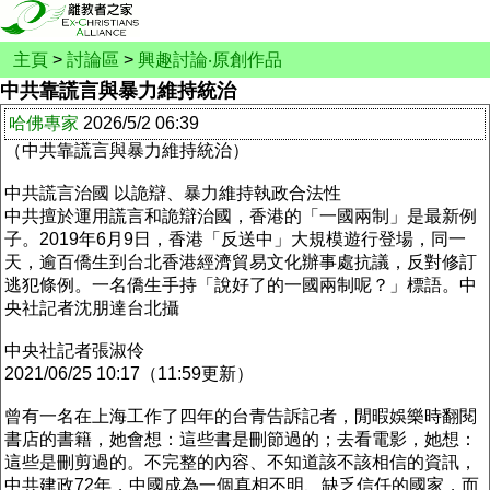
主頁
>
討論區
>
興趣討論‧原創作品
中共靠謊言與暴力維持統治
哈佛專家
2026/5/2 06:39
（中共靠謊言與暴力維持統治）
中共謊言治國 以詭辯、暴力維持執政合法性
中共擅於運用謊言和詭辯治國，香港的「一國兩制」是最新例
子。2019年6月9日，香港「反送中」大規模遊行登場，同一
天，逾百僑生到台北香港經濟貿易文化辦事處抗議，反對修訂
逃犯條例。一名僑生手持「說好了的一國兩制呢？」標語。中
央社記者沈朋達台北攝
中央社記者張淑伶
2021/06/25 10:17（11:59更新）
曾有一名在上海工作了四年的台青告訴記者，閒暇娛樂時翻閱
書店的書籍，她會想：這些書是刪節過的；去看電影，她想：
這些是刪剪過的。不完整的內容、不知道該不該相信的資訊，
中共建政72年，中國成為一個真相不明、缺乏信任的國家，而