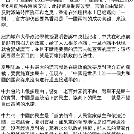
年6月實施香港國安法，此後選舉制度改變、言論自由緊縮、
反對派隨時面臨牢獄之災，香港在治理根本上已經邁向「一
制」，官方卻仍然要為香港是「一國兩制的成功實踐」來詭
辯。
紐約城市大學政治學教授夏明告訴中央社記者，中共在執政前
是頗有感召力的政黨，給了人民很多承諾，一旦承諾不兌現，
就會變成謊言，並且不斷需要新的謊言去掩蓋舊的謊言；這些
謊言最主要目的，就是要維持執政的合法性。
夏明認為，中共最大的謊言就是在建政前說要反對蔣介石的獨
裁，要實施直接民主，但現在，「中國是世界上唯一一個共和
國的國家從來沒有進行過直接選舉的」。
中共會給出很多理由，譬如：老百姓素質不夠、選舉不是民主
的實質、中國是黨統治下的民主、協商下的民主……就是不提
自己當初的承諾。
中共稱，中國的民主是「黨的領導、人民當家做主和依法治
國」三者結合，夏明質疑：如果黨的領導地位是沒有經過論
證、沒有經過反對的，黨有永久執政的特權，那人民的當家作