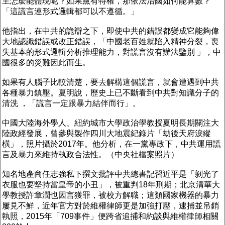
主怎麼能體現呢？如果黨有特權，那依法治國如何能算數？
「這謊言連形式邏輯都可以不遵循。」
他指出，在中共的詭辯之下，即使中共的錯誤都變成它能夠偉
大地認識錯誤或改正錯誤，「中國老百姓就陷入精神分裂，喪
失基本的形式邏輯分析推理能力，對謊言沒有辦法鑒別 」，中
國很多的災難因此而生。
如果有人腦子比較清楚，要去解構這個謊言，就會遭遇到中共
各種暴力鎮壓。夏明說，歷史上已不斷看到中共對知識分子的
清洗 ，「謊言一定跟暴力結伴而行」。
中國大陸海外學人、紐約城市大學政治學教授夏明長期關注大
陸政經發展，曾參與製作四川大地震紀錄片「劫後天府淚縱
橫」，照片攝於2017年。他分析，在一黨專政下，中共運用謊
言及暴力來維持執政合法性。（中央社檔案照片）
知名地產商任志強私下撰文批評中共總書記習近平是「剝光了
衣服也要堅持當皇帝的小丑」，被重判18年刑期；北京清華大
學教授許章潤也因言獲罪，被校方解職；這類國家機器的暴力
屢見不鮮，近年官方對於維權律師更是加強打壓，逮捕並吊銷
執照，2015年「709事件」便跨省追捕和約談與維權律師相關