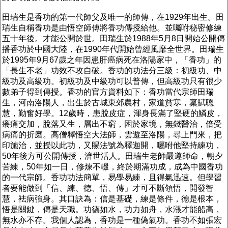
田瑞生是香功的第一代師父及唯一的師傳，在1929年出生。田
瑞生自稱香功是由悟空師傅將香功傳授給他。並囑咐秘密修練
五十年後。才能公開於世。田瑞生於1988年5月8日開始公開傳
播香功於中國大陸，在1990年代開始曾經風靡全世界。田瑞生
於1995年9月67歲之年因患肝癌病死在洛陽家中，「香功」的
「長生不老」功效不攻自破。香功的功法分三級：初級功、中
級功及高級功。初級功及中級功可以普傳，但高級功只有很少
數弟子得到傳授。香功的官方資料如下：香功當代宗師田瑞
生，河南洛陽人，出生於古城東郊農村，家道貧寒，稟賦聰
慧，勤奮好學。12歲時，患脫皮症，渾身長滿了堅硬的鱗皮，
癢痛交加，脫落又生，層出不窮，困於家境，無錢醫治，倍受
病痛的折磨。高僧釋悟空大法師，雲遊至洛陽，尋上門來，把
印施治，並授以此功，又賜法號為釋迦開，囑咐他堅持練功，
50年後方可公開傳授，濟世活人。田瑞生老師嚴遵師命，朝夕
苦練，50年如一日，修煉不輟，終於期滿功成，成為中國香功
的一代宗師。香功功法簡單，易學易練，且得氣迅速。但學習
者要能做到「信、練、德、悟、傳」才可不斷領悟，開發智
慧，袪病強身。其口訣為：信是基礎，練是條件，德是根本，
悟是關鍵，傳是天職。功德如水，功力如舟，水漲才能船高，
無水亦不存。我個人認為，香功是一種偽氣功。香功不如張宏