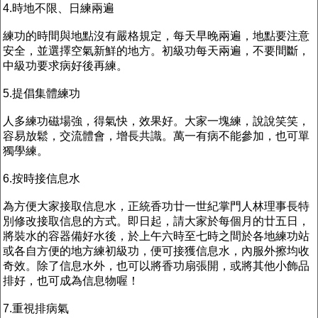
4.時地不限、日練兩遍
練功的時間與地點沒有嚴格規定，每天早晚兩遍，地點要注意
安全，並選擇空氣新鮮的地方。初級功每天兩遍，不要間斷，
中級功要求病好後再練。
5.提倡集體練功
人多練功磁場強，得氣快，效果好。大家一塊練，說說笑笑，
容易放鬆，交流體會，增長共識。萬一有病不能參加，也可單
獨學練。
6.按時接信息水
為方便大家接取信息水，正統香功廿一世紀掌門人林理事長特
別修改接取信息的方式。即日起，請大家於每個月的廿五日，
將裝水的容器備好水後，於上午六時至七時之間於各地練功站
或各自方便的地方練初級功，便可接獲信息水，內服外擦均收
奇效。除了信息水外，也可以將香功扇張開，或將其他小飾品
排好，也可成為信息物喔！
7.重視排病氣