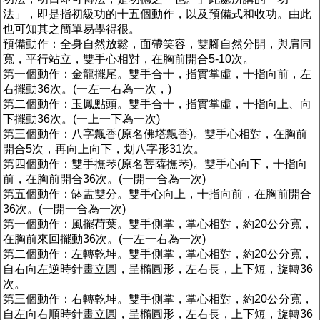
法」，即是指初級功的十五個動作，以及預備式和收功。由此
也可知其之簡單易學得很。
預備動作：全身自然放鬆，面帶笑容，雙腳自然分開，與肩同
寬，平行站立，雙手心相對，在胸前開合5-10次。
第一個動作：金龍擺尾。雙手合十，指實掌虛，十指向前，左
右擺動36次。(一左一右為一次，)
第二個動作：玉鳳點頭。雙手合十，指實掌虛，十指向上、向
下擺動36次。(一上一下為一次)
第三個動作：八字飄香(原名佛塔飄香)。雙手心相對，在胸前
開合5次，再向上向下，划八字形31次。
第四個動作：雙手撫琴(原名菩薩撫琴)。雙手心向下，十指向
前，在胸前開合36次。(一開一合為一次)
第五個動作：缽盂雙分。雙手心向上，十指向前，在胸前開合
36次。(一開一合為一次)
第一個動作：風擺荷葉。雙手側掌，掌心相對，約20公分寬，
在胸前來回擺動36次。(一左一右為一次)
第二個動作：左轉乾坤。雙手側掌，掌心相對，約20公分寬，
自右向左逆時針畫立圓，呈橢圓形，左右長，上下短，旋轉36
次。
第三個動作：右轉乾坤。雙手側掌，掌心相對，約20公分寬，
自左向右順時針畫立圓，呈橢圓形，左右長，上下短，旋轉36