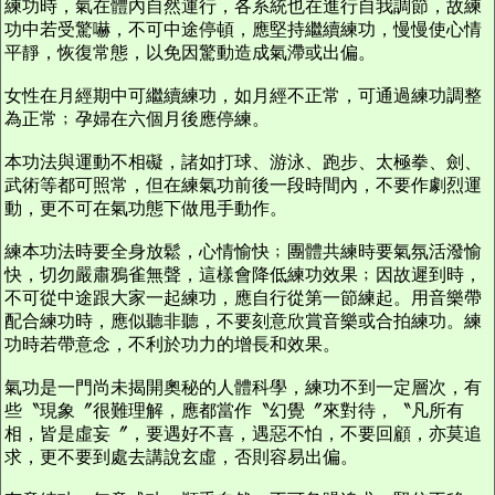
練功時，氣在體內自然運行，各系統也在進行自我調節，故練
功中若受驚嚇，不可中途停頓，應堅持繼續練功，慢慢使心情
平靜，恢復常態，以免因驚動造成氣滯或出偏。
女性在月經期中可繼續練功，如月經不正常，可通過練功調整
為正常﹔孕婦在六個月後應停練。
本功法與運動不相礙，諸如打球、游泳、跑步、太極拳、劍、
武術等都可照常，但在練氣功前後一段時間內，不要作劇烈運
動，更不可在氣功態下做甩手動作。
練本功法時要全身放鬆，心情愉快﹔團體共練時要氣氛活潑愉
快，切勿嚴肅鴉雀無聲，這樣會降低練功效果﹔因故遲到時，
不可從中途跟大家一起練功，應自行從第一節練起。用音樂帶
配合練功時，應似聽非聽，不要刻意欣賞音樂或合拍練功。練
功時若帶意念，不利於功力的增長和效果。
氣功是一門尚未揭開奧秘的人體科學，練功不到一定層次，有
些〝現象〞很難理解，應都當作〝幻覺〞來對待，〝凡所有
相，皆是虛妄〞，要遇好不喜，遇惡不怕，不要回顧，亦莫追
求，更不要到處去講說玄虛，否則容易出偏。