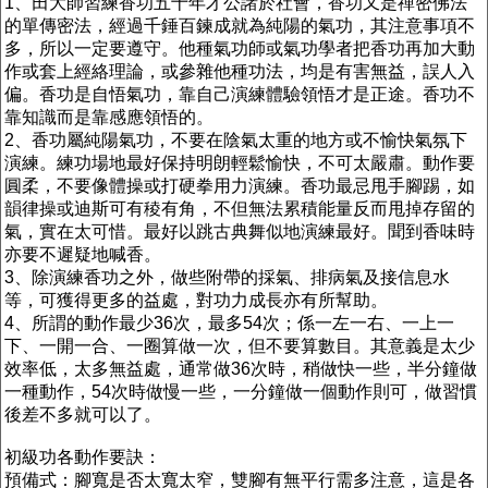
1、田大師習練香功五十年才公諸於社會，香功又是禪密佛法
的單傳密法，經過千錘百鍊成就為純陽的氣功，其注意事項不
多，所以一定要遵守。他種氣功師或氣功學者把香功再加大動
作或套上經絡理論，或參雜他種功法，均是有害無益，誤人入
偏。香功是自悟氣功，靠自己演練體驗領悟才是正途。香功不
靠知識而是靠感應領悟的。
2、香功屬純陽氣功，不要在陰氣太重的地方或不愉快氣氛下
演練。練功場地最好保持明朗輕鬆愉快，不可太嚴肅。動作要
圓柔，不要像體操或打硬拳用力演練。香功最忌甩手腳踢，如
韻律操或迪斯可有稜有角，不但無法累積能量反而甩掉存留的
氣，實在太可惜。最好以跳古典舞似地演練最好。聞到香味時
亦要不遲疑地喊香。
3、除演練香功之外，做些附帶的採氣、排病氣及接信息水
等，可獲得更多的益處，對功力成長亦有所幫助。
4、所謂的動作最少36次，最多54次；係一左一右、一上一
下、一開一合、一圈算做一次，但不要算數目。其意義是太少
效率低，太多無益處，通常做36次時，稍做快一些，半分鐘做
一種動作，54次時做慢一些，一分鐘做一個動作則可，做習慣
後差不多就可以了。
初級功各動作要訣：
預備式：腳寬是否太寬太窄，雙腳有無平行需多注意，這是各