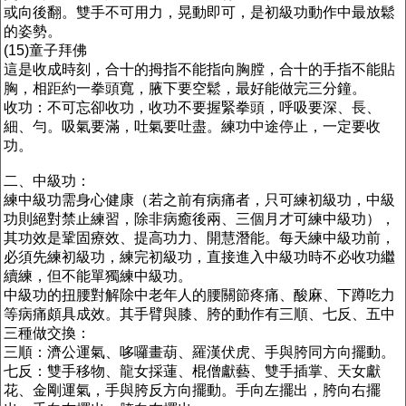
或向後翻。雙手不可用力，晃動即可，是初級功動作中最放鬆
的姿勢。
(15)童子拜佛
這是收成時刻，合十的拇指不能指向胸膛，合十的手指不能貼
胸，相距約一拳頭寬，腋下要空鬆，最好能做完三分鐘。
收功：不可忘卻收功，收功不要握緊拳頭，呼吸要深、長、
細、勻。吸氣要滿，吐氣要吐盡。練功中途停止，一定要收
功。
二、中級功：
練中級功需身心健康（若之前有病痛者，只可練初級功，中級
功則絕對禁止練習，除非病癒後兩、三個月才可練中級功），
其功效是鞏固療效、提高功力、開慧潛能。每天練中級功前，
必須先練初級功，練完初級功，直接進入中級功時不必收功繼
續練，但不能單獨練中級功。
中級功的扭腰對解除中老年人的腰關節疼痛、酸麻、下蹲吃力
等病痛頗具成效。其手臂與膝、胯的動作有三順、七反、五中
三種做交換：
三順：濟公運氣、哆囉畫葫、羅漢伏虎、手與胯同方向擺動。
七反：雙手移物、龍女採蓮、棍僧獻藝、雙手插掌、天女獻
花、金剛運氣，手與胯反方向擺動。手向左擺出，胯向右擺