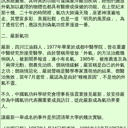
訊系統癱瘓。其特異的功能可遠隔重洋醫治疾病，經他們施放
外氣加以處理的物體也都具有醫療或保健的功能。在上世紀末
那十幾、二十年的時間裡，氣功大師滿天飛，巫婆神漢遍地
走。其豐富多彩、美麗壯觀，也是一道「明亮的風景線」。為
了透視它們，應該先到偽氣功世界漫遊一番。
二、嚴新氣功
嚴新，四川江油縣人，1977年畢業於成都中醫學院，曾在重慶
中醫研究所接受醫學。由於聲稱用發放「外氣」的方法治癒幾
例病人，被新聞界報道，遂小有名氣。 1985年，被推薦進京為
「兩彈元勳」鄧農先治癌。鄧病情緩解，嚴宣稱是自己的外氣
之功；鄧病情惡化，嚴就聲稱是醫學專家蔑視他的結果。鄧醫
治無效，當年7月逝世，嚴認為是由於“種種原因”，不是他的外
氣不靈。
不久，中國氣功科學研究會理事長張震寰接見嚴新，並安排嚴
作為中國氣功代表團重要成員訪日，從此嚴新成為氣功界要
人。
讓嚴新一舉成名的事件是所謂清華大學的幾次實驗。