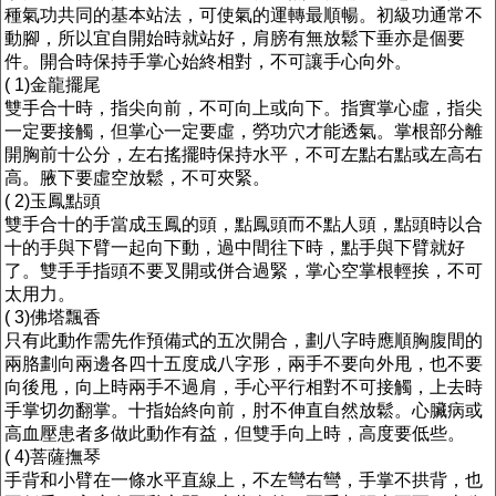
種氣功共同的基本站法，可使氣的運轉最順暢。初級功通常不
動腳，所以宜自開始時就站好，肩膀有無放鬆下垂亦是個要
件。開合時保持手掌心始終相對，不可讓手心向外。
( 1)金龍擺尾
雙手合十時，指尖向前，不可向上或向下。指實掌心虛，指尖
一定要接觸，但掌心一定要虛，勞功穴才能透氣。掌根部分離
開胸前十公分，左右搖擺時保持水平，不可左點右點或左高右
高。腋下要虛空放鬆，不可夾緊。
( 2)玉鳳點頭
雙手合十的手當成玉鳳的頭，點鳳頭而不點人頭，點頭時以合
十的手與下臂一起向下動，過中間往下時，點手與下臂就好
了。雙手手指頭不要叉開或併合過緊，掌心空掌根輕挨，不可
太用力。
( 3)佛塔飄香
只有此動作需先作預備式的五次開合，劃八字時應順胸腹間的
兩胳劃向兩邊各四十五度成八字形，兩手不要向外甩，也不要
向後甩，向上時兩手不過肩，手心平行相對不可接觸，上去時
手掌切勿翻掌。十指始終向前，肘不伸直自然放鬆。心臟病或
高血壓患者多做此動作有益，但雙手向上時，高度要低些。
( 4)菩薩撫琴
手背和小臂在一條水平直線上，不左彎右彎，手掌不拱背，也