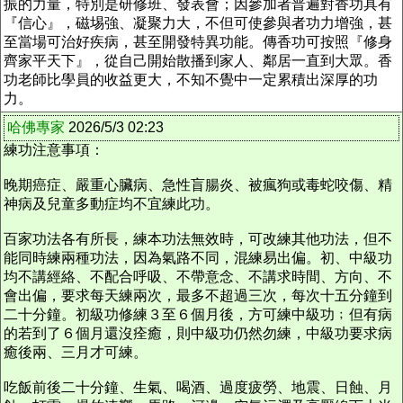
振的力量，特別是研修班、發表會；因參加者普遍對香功具有
『信心』，磁埸強、凝聚力大，不但可使參與者功力增強，甚
至當場可治好疾病，甚至開發特異功能。傳香功可按照『修身
齊家平天下』，從自己開始散播到家人、鄰居一直到大眾。香
功老師比學員的收益更大，不知不覺中一定累積出深厚的功
力。
哈佛專家
2026/5/3 02:23
練功注意事項：
晚期癌症、嚴重心臟病、急性盲腸炎、被瘋狗或毒蛇咬傷、精
神病及兒童多動症均不宜練此功。
百家功法各有所長，練本功法無效時，可改練其他功法，但不
能同時練兩種功法，因為氣路不同，混練易出偏。初、中級功
均不講經絡、不配合呼吸、不帶意念、不講求時間、方向、不
會出偏，要求每天練兩次，最多不超過三次，每次十五分鐘到
二十分鐘。初級功修練３至６個月後，方可練中級功﹔但有病
的若到了６個月還沒痊癒，則中級功仍然勿練，中級功要求病
癒後兩、三月才可練。
吃飯前後二十分鐘、生氣、喝酒、過度疲勞、地震、日蝕、月