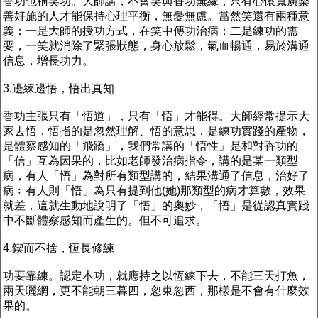
香功也稱笑功。大師講，不會笑與香功無緣，只有心懷寬廣樂
善好施的人才能保持心理平衡，無憂無慮。當然笑還有兩種意
義：一是大師的授功方式，在笑中傳功治病：二是練功的需
要，一笑就消除了緊張狀態，身心放鬆，氣血暢通，易於溝通
信息，增長功力。
3.邊練邊悟，悟出真知
香功主張只有「悟道」，只有「悟」才能得。大師經常提示大
家去悟，悟指的是忽然理解、悟的意思，是練功實踐的產物，
是體察感知的「飛蹻」，我們常講的「悟性」是和對香功的
「信」互為因果的，比如老師發治病指令，講的是某一類型
病，有人「悟」為對所有類型講的，結果溝通了信息，治好了
病﹔有人則「悟」為只有提到他(她)那類型的病才算數，效果
就差，這就生動地說明了「悟」的奧妙，「悟」是從認真實踐
中不斷體察感知而產生的。但不可追求。
4.鍥而不捨，恆長修練
功要靠練。認定本功，就應持之以恆練下去，不能三天打魚，
兩天曬網，更不能朝三暮四，忽東忽西，那樣是不會有什麼效
果的。