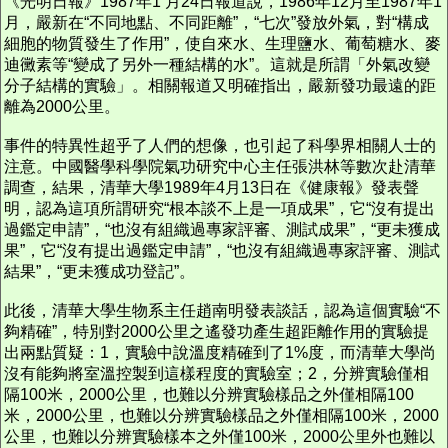
《光明日報》1987年1 月24日報道說，1986年12月至1987年1
月，嚴新在“不同地點、不同距離”，“七次”發放外氣，對“構成
細胞的物質發生了作用”，使自來水、生理鹽水、葡萄糖水、麥
迪黴素等“變成了另外一種結構的水”。這就是所謂「外氣改變
分子結構的實驗」。相關報道又明確指出，嚴新發功最遠的距
離為2000公里。
事件的特異性超乎了人們的想像，也引起了科學界相關人士的
注意。中國醫學科學院氣功研究中心主任張洪林等數次赴清華
調查，結果，清華大學1989年4月13日在《健康報》發表聲
明，認為這項所謂研究“根本談不上是一項成果”，它“沒有提出
過鑑定申請”，“也沒有組織過專家評審、測試成果”，“更未獲成
果”，它“沒有提出過鑑定申請”，“也沒有組織過專家評審、測試
結果”，“更未獲成功登記”。
此後，清華大學生物系主任趙南明發表談話，認為這個實驗“不
夠精確”，特別對2000公里之遙發功產生超距離作用的實驗提
出兩點質疑：1，實驗中說溫度精確到了1%度，而清華大學尚
沒有能夠將室溫控製到這樣程度的實驗室；2，分辨實驗僅相
隔100米，2000公里，也難以分辨實驗樣品之外僅相隔100
米，2000公里，也難以分辨實驗樣品之外僅相隔100米，2000
公里，也難以分辨實驗樣本之外僅100米，2000公里外也難以