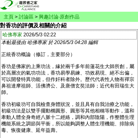
主頁
>
討論區
>
興趣討論‧原創作品
對香功的評價及相關的介紹
哈佛專家
2026/5/3 02:22
本帖最後由 哈佛專家 於 2026/5/3 04:28 編輯
正統香功概論（修訂，主要部分）
香功是佛家的上乘功法，緣於兩千多年前蓮花生大師所創，屬
於高層次的氣功功法，香功易學易練、功效易現、絕不出偏，
可以開發特異功能，但作奸科者除外。歷代代表性人物有禪宗
鼻祖達摩祖師、活佛濟公、及唐僧玄奘法師；近代有田瑞生大
師。
香功初級功可自我檢查身體狀況，並且具有自我治療之功能，
初級功法是以雙手擺動橢圓形、圓形等其他相稱等動作，溫和
牽動人體全身奇經八脈十二經絡，調和內部陰陽，作整體生理
機能系統之調節與平衝，所以能夠調整人體生理機能、排除病
毒、恢復健康、延年益壽。