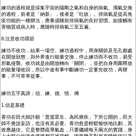
練功的過程就是採集宇宙的陽剛之氣和自身的病氣、濁氣交換
的過程，前者是「納新」，後者是「吐故」。排病氣是提高免
疫功能的一種辦法，應養成睡前排病氣的良好習慣。如接觸有
害物質或病人時，應隨時排病氣三至五遍。
8.注意收功環節
練功不收功，結果一場空。練功過程中，周身關節及毛孔都處
在開放狀態，與外界進行能量交換，停止練功而不收功，易受
邪氣侵襲。收功就是由開放轉向「關閉」，並把自身周圍釋放
的能量場收回，所以中途有事中斷練功一定要先收功，再辦
事，不可草率從事。
練功五字真諦：信、練、德、悟、傳
1.信是基礎
香功在田大師許願「普渡眾生、為民療疾」下所公開的，田大
師不會說妄語，也沒有其必要。香功愈是輕鬆愉快地比劃，其
效應越佳。它是整體疏導氣血，只要繼續每天兩次的實踐，身