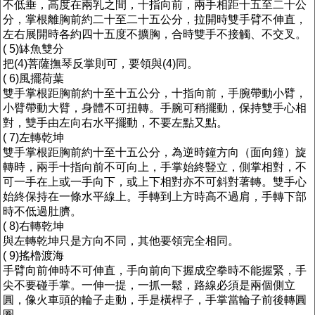
不低垂，高度在兩乳之間，十指向前，兩手相距十五至二十公
分，掌根離胸前約二十至二十五公分，拉開時雙手臂不伸直，
左右展開時各約四十五度不擴胸，合時雙手不接觸、不交叉。
( 5)缽魚雙分
把(4)菩薩撫琴反掌則可，要領與(4)同。
( 6)風擺荷葉
雙手掌根距胸前約十至十五公分，十指向前，手腕帶動小臂，
小臂帶動大臂，身體不可扭轉。手腕可稍擺動，保持雙手心相
對，雙手由左向右水平擺動，不要左點又點。
( 7)左轉乾坤
雙手掌根距胸前約十至十五公分，為逆時鐘方向（面向鐘）旋
轉時，兩手十指向前不可向上，手掌始終豎立，側掌相對，不
可一手在上或一手向下，或上下相對亦不可斜對著轉。雙手心
始終保持在一條水平線上。手轉到上方時高不過肩，手轉下部
時不低過肚臍。
( 8)右轉乾坤
與左轉乾坤只是方向不同，其他要領完全相同。
( 9)搖櫓渡海
手臂向前伸時不可伸直，手向前向下握成空拳時不能握緊，手
尖不要碰手掌。一伸一提，一抓一鬆，路線必須是兩個側立
圓，像火車頭的輪子走動，手是橫桿子，手掌當輪子前後轉圓
圈。