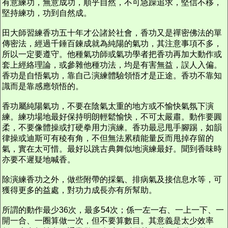
有意練功，無意成功，順乎自然，不可急躁追求，堅信不移，
堅持練功，功到自然成。
田大師習練香功五十年才公諸於社會，香功又是禪密佛法的單
傳密法，經過千錘百鍊成就為純陽的氣功，其注意事項不多，
所以一定要遵守。他種氣功師或氣功學者把香功再加大動作或
套上經絡理論，或參雜他種功法，均是有害無益，誤人入偏。
香功是自悟氣功，靠自己演練體驗領悟才是正途。香功不靠知
識而是靠感應領悟的。
香功屬純陽氣功，不要在陰氣太重的地方或不愉快氣氛下演
練。練功場地最好保持明朗輕鬆愉快，不可太嚴肅。動作要圓
柔，不要像體操或打硬拳用力演練。香功最忌甩手腳踢，如韻
律操或迪斯可有稜有角，不但無法累積能量反而甩掉存留的
氣，實在太可惜。最好以跳古典舞似地演練最好。聞到香味時
亦要不遲疑地喊香。
除演練香功之外，做些附帶的採氣、排病氣及接信息水等，可
獲得更多的益處，對功力成長亦有所幫助。
所謂的動作最少36次，最多54次；係一左一右、一上一下、一
開一合、一圈算做一次，但不要算數目。其意義是太少效率