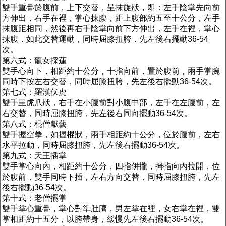
雙手重疊於腹前，上下交替，呈抹旋狀，即：左手陰掌先向前
方伸出，右手在裡，掌心抹腹，距上腹部約五至十公分，左手
抹腹距相同，然後再右手陰掌向前下方伸出，左手在裡，掌心
抹腹，如此交替運動，同時屈膝扭胯，先左後右擺動36-54
次。
第六式：龍女採蓮
雙手心向下，相距約十公分，十指向前，置於腹前，兩手掌腕
同時下按左右交替，同時屈膝扭胯，先左後右擺動36-54次。
第七式：羅漢伏虎
雙手呈虎爪狀，右手在小腹前對小腹中部，左手在左腹前，左
右交替，同時屈膝扭胯，先左後右同向擺動36-54次。
第八式：棍僧獻藝
雙手握空拳，如握棍狀，兩手相距約十公分，位於腹前，左右
水平拉動，同時屈膝扭胯，先左後右擺動36-54次。
第九式：天王插掌
雙手掌心向內，相距約十公分，四指併攏，拇指向內拉開，位
於腹前，雙手同時下插，左右方向交替，同時屈膝扭胯，先左
後右擺動36-54次。
第十式：老僧擺掌
雙手掌心重疊，掌心對準肚臍，男左掌在裡，女右掌在裡，雙
掌相距約十五分，以胯帶身，緩慢先左後右擺動36-54次。