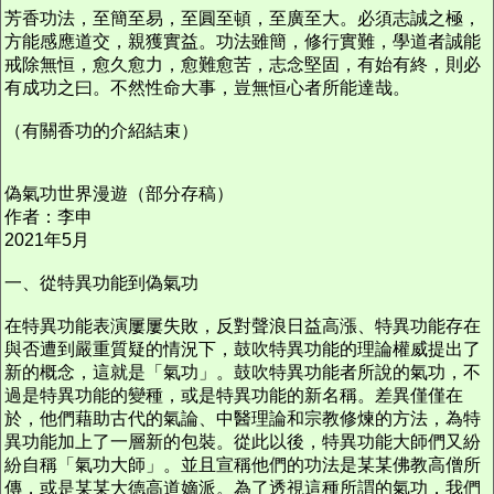
芳香功法，至簡至易，至圓至頓，至廣至大。必須志誠之極，
方能感應道交，親獲實益。功法雖簡，修行實難，學道者誠能
戒除無恒，愈久愈力，愈難愈苦，志念堅固，有始有終，則必
有成功之曰。不然性命大事，豈無恒心者所能達哉。
（有關香功的介紹結束）
偽氣功世界漫遊（部分存稿）
作者：李申
2021年5月
一、從特異功能到偽氣功
在特異功能表演屢屢失敗，反對聲浪日益高漲、特異功能存在
與否遭到嚴重質疑的情況下，鼓吹特異功能的理論權威提出了
新的概念，這就是「氣功」。鼓吹特異功能者所說的氣功，不
過是特異功能的變種，或是特異功能的新名稱。差異僅僅在
於，他們藉助古代的氣論、中醫理論和宗教修煉的方法，為特
異功能加上了一層新的包裝。從此以後，特異功能大師們又紛
紛自稱「氣功大師」。並且宣稱他們的功法是某某佛教高僧所
傳，或是某某大德高道嫡派。為了透視這種所謂的氣功，我們