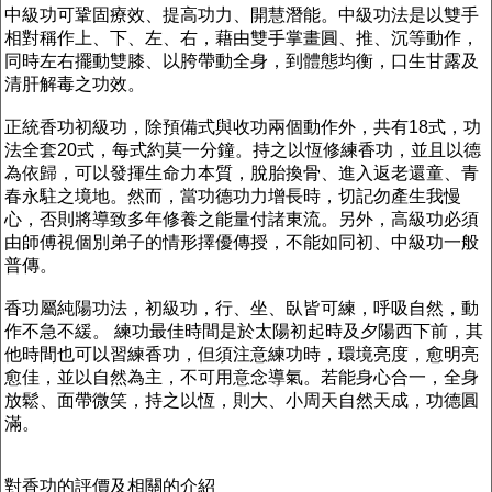
中級功可鞏固療效、提高功力、開慧潛能。中級功法是以雙手
相對稱作上、下、左、右，藉由雙手掌畫圓、推、沉等動作，
同時左右擺動雙膝、以胯帶動全身，到體態均衡，口生甘露及
清肝解毒之功效。
正統香功初級功，除預備式與收功兩個動作外，共有18式，功
法全套20式，每式約莫一分鐘。持之以恆修練香功，並且以德
為依歸，可以發揮生命力本質，脫胎換骨、進入返老還童、青
春永駐之境地。然而，當功德功力增長時，切記勿產生我慢
心，否則將導致多年修養之能量付諸東流。另外，高級功必須
由師傅視個別弟子的情形擇優傳授，不能如同初、中級功一般
普傳。
香功屬純陽功法，初級功，行、坐、臥皆可練，呼吸自然，動
作不急不緩。 練功最佳時間是於太陽初起時及夕陽西下前，其
他時間也可以習練香功，但須注意練功時，環境亮度，愈明亮
愈佳，並以自然為主，不可用意念導氣。若能身心合一，全身
放鬆、面帶微笑，持之以恆，則大、小周天自然天成，功德圓
滿。
對香功的評價及相關的介紹