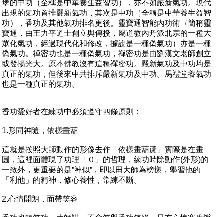
堡的中功（全稱是中華養生益智功），亦不如嚴新氣功。現代
出現的氣功首推嚴新氣功，其次是中功（全稱是中華養生益智
功），香功及其他氣功排名更後。靈寶通智能內功術（簡稱靈
寶通，由王力平道士創立與傳授，屬道教內丹派北宗的一種大
眾化氣功，經過現代化和修改，據說是一種偽氣功）亦是一種
偽氣功。禪密功也是一種偽氣功，禪密功是由劉漢文老師創立
或發揚光大。原本佛教沒有這種禪密功。嚴新氣功及中功均是
真正的氣功，但後來中共排斥嚴新氣功及中功。馬禮堂養氣功
也是一種真正的氣功。
香功愛好者在練功中必須遵守四條原則：
1.形同神隨，依樣畫葫
這就是按照大師動作的形像去作「依樣畫葫蘆」實際是在畫
圓，這裡面體現了功理「０」的哲理，練功時除動作(外形)的
一致外，更重要的是”神似”，即以田大師為榜樣，學習他的
「利他」的精神，修心養性，常練不斷。
2.心情開朗，面帶笑容