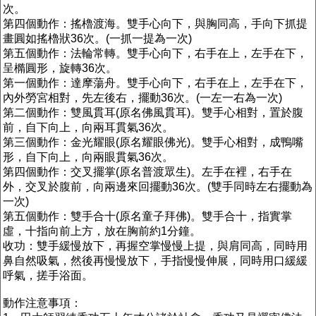
次。
第四個動作：搖櫓渡海。雙手心向下，與胸同高，手向下抓提
畫圓如搖櫓狀36次。(一抓一提為一次)
第五個動作：法輪常轉。雙手心向下，右手在上，左手在下，
呈橢圓形，旋轉36次。
第一個動作：達摩蕩舟。雙手心向下，右手在上，左手在下，
內外勞宮相對，先左後右，擺動36次。(一左一右為一次)
第二個動作：雙風貫耳(原名佛風貫耳)。雙手心相對，置於腹
前，自下向上，向兩耳貫氣36次。
第三個動作：金光耀眼(原名耀眼佛光)。雙手心相對，成鴨嘴
形，自下向上，向兩眼貫氣36次。
第四個動作：交叉擺掌(原名普渡眾生)。左手在裡，右手在
外，交叉於腹前，向兩邊來回擺動36次。(雙手同時左右擺動為
一次)
第五個動作：雙手合十(原名童子拜佛)。雙手合十，指實掌
虛，十指向前上方，放在胸前約1分鐘。
收功：雙手緩慢放下，再握空掌慢慢上提，與肩同高，同時用
鼻自然吸氣，然後再慢慢放下，手指慢慢伸展，同時用口緩緩
呼氣，搓手浴面。
動作注意事項：