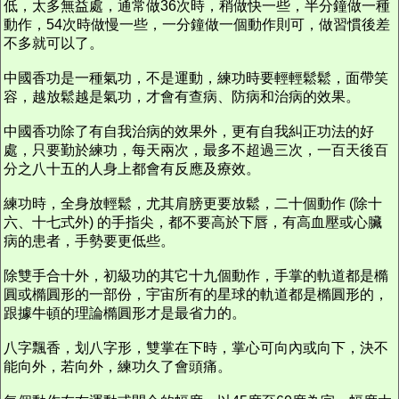
低，太多無益處，通常做36次時，稍做快一些，半分鐘做一種
動作，54次時做慢一些，一分鐘做一個動作則可，做習慣後差
不多就可以了。
中國香功是一種氣功，不是運動，練功時要輕輕鬆鬆，面帶笑
容，越放鬆越是氣功，才會有查病、防病和治病的效果。
中國香功除了有自我治病的效果外，更有自我糾正功法的好
處，只要勤於練功，每天兩次，最多不超過三次，一百天後百
分之八十五的人身上都會有反應及療效。
練功時，全身放輕鬆，尤其肩膀更要放鬆，二十個動作 (除十
六、十七式外) 的手指尖，都不要高於下唇，有高血壓或心臟
病的患者，手勢要更低些。
除雙手合十外，初級功的其它十九個動作，手掌的軌道都是橢
圓或橢圓形的一部份，宇宙所有的星球的軌道都是橢圓形的，
跟據牛頓的理論橢圓形才是最省力的。
八字飄香，划八字形，雙掌在下時，掌心可向內或向下，決不
能向外，若向外，練功久了會頭痛。