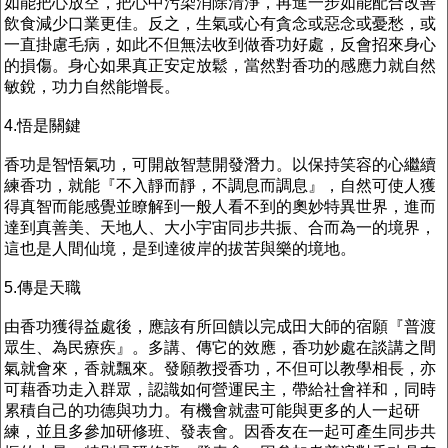
如能把心放空，把心中污染消除清淨，再進一步如能配合改善
飲食減少口業更佳。反之，生氣或心有貪念或惡念或憂愁，或
一直掛慮毛病，如此不但無法收到做香功好處，反會招來身心
的損傷。身心如果真正安定放鬆，當然對香功的感應力就自然
敏銳，功力自然能增長。
4.悟是關鍵
香功是智悟氣功，可開啟智慧開發潛力。以保持笑容的心繼續
練香功，就能『不入靜而靜，不調息而調息』，自然可使人獲
得真智而能感覺並瞭解到一般人看不到的奧妙特異世界，進而
達到真善美、天地人、大小宇宙同步共振、合而為一的境界，
這也是人間仙境，是到達彼岸的拔苦與樂的境地。
5.傳是天職
由香功獲得益處後，應該有所回饋以完成田大師的宿願『普渡
眾生、為民療疾』。多講、傳它的效應，香功妙處在談講之間
氣就會來，香就飄來。發願教授香功，不但可以教學相長，亦
可藉香功走入群眾，認識如何營運民主，帶給社會祥和，同時
累積自己的功德與功力。有機會就盡可能與更多的人一起研
練，並且多參加研修班、發表會。因香友在一起可產生同步共