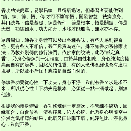
香功功法簡單，易學易練，且得氣迅速。但學習者要能做到
“信、練、德、悟、傳”才可不斷領悟，開發智慧，祛病強身。
其口訣為：信是基礎，練是條件，德是根本，悟是關鍵，傳是
天機。功德如水，功力如舟，水漲才能船高，無水亦不存。
眾所周知，練香功身體可以發出各種香味，有些人感到很奇
怪，更有些人不相信，甚至斥責為迷信。殊不知香功系佛家功
法，乃教外別傳的修行法門。依佛家的說法，此乃"戒定真
香"。乃身心修煉到一定程度，由於與自性相應，身心純潔度提
高而自有的境界，因此又稱性香。有的人念佛念經也會有這種
境界，所以並不為怪！應該是自然而然的。
修煉香功要從心性上下功夫，身心不淨，豈能有香？求是求不
來，所以從心性上下功夫是根本，必須從一點一滴做起，別無
他法。
根據我的親身體驗，香功修煉到一定層次，不管練不練功，因
緣和合，自會放香，清香撲鼻，沁人心脾。此乃身心與虛空中
浩然之氣相應的結果，此氣又曰純陽正氣，純淨無比，淨化身
心，豈能不香。