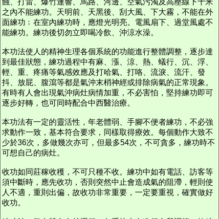
蝕、打雷、爆竹連響、馬路、河邊、空氣污濁及高壓線下十米
之內不能練功。天明前、天黑後、刮大風、下大霧，不能在外
面練功﹔在室內練功時，應燈光明亮。電風扇下、過堂風處不
能練功。練功後切勿立即喝冷飲、沖涼水澡。
本功法使人的精神生理各個系統的功能進行整體調整，逐步達
到最佳狀態，練功過程中有麻、漲、涼、熱、蟻行、沉、浮、
輕、重、疼痛等氣感效應及打哈氣、打咯、流淚、流汗、發
抖、放屁、腹瀉等都是氣沖末梢神經或排除病氣的正常現象。
有時有人會出現氣沖病灶病情加重，不必害怕，堅持練功即可
逐步好轉，也可同時配合中西醫治療。
本功法有一定的靈活性，年老體弱、手腳不便者練功，不必強
求動作一致，基本符合要求，同樣取得療效。每個動作大致不
少於36次，多做幾次亦可，但最多54次，不可貪多，練功時不
可想自己的病灶。
收功如同莊稼收穫，不可只種不收。練功中如有電話、訪客等
須中斷時，應先收功，否則突然中止會造成氣的阻滯，輕則使
人不適，重則出偏，故收功非常重要，一定要重視，確實做好
收功。