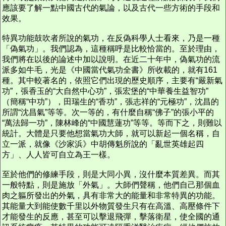
應該要了解一點中國古代的氣論，以及古代一些方術的手段和
效果。
特異功能鼓吹者所說的氣功，在反偽科學人士看來，乃是一種
「偽氣功」。我們認為，這種稱呼是比較恰當的。至於理由，
我們將在以後的論述中加以說明。在近二十年中，偽氣功的流
派多如牛毛，光是《中國當代氣功全書》所收載的，就有161
種。其中較著名的，依照它們出現的歷史順序，主要有“嚴新氣
功”，張香玉的“大自然中心功”，張宏堡的“中華養生益智功”
（簡稱“中功”），田瑞生的“香功”，張志祥的“元極功”，沈昌的
所謂“沈昌氣”等等。次一等的，有什麼自稱“佛子”的張小平的
“萬法歸一功”，陳林峰的“中國慧蓮功”等等。等而下之，則難以
統計。大體是只要他想當氣功大師，就可以新起一個名稱，自
立一派，就像《沙家浜》中胡傳魁所說的「亂世英雄起四
方」、人人皆可自立為王一樣。
至於他們的修練手段，則是大同小異，沒什麼本質差異。而其
一般特點，則是施放「外氣」。大師們聲稱，他們自己那個血
肉之軀所發出的外氣，具有非常大的能量和非常特異的功能。
其能量大到能使數千里以外物質發生只有在高溫、高壓條件下
才能發生的反應，甚至可以擊退飛彈，擊落衛星，使全國的通