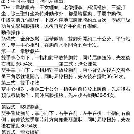
出；手向右擺出，胯向左擺出。
五中：韋馱獻杵、玉女纏絲、老僧擺掌、羅漢禮佛、三聖打
坐，除三聖打坐為特殊動作外，都是胯擺動，手屬中動作。
中級功前九個動作，下肢不停地屈膝擺胯約五百次。學練中級
功首先學屈膝擺胯，以後再配合手的動作學練。
動作操作：
預備式：全身放鬆，面帶微笑，雙腳分開約二十公分、平行站
立，雙手手心相對，在胸前水平開合五至十次。
第一式：韋馱獻杵
雙手掌心向下，十指相對平放於胸前，同時屈膝扭胯，先左後
右擺動36-54次。________第二式：濟公運氣
雙手掌心向下，十指相對平放於胸前，兩小臂先左後右交替各
呈三角形往返開合，同時屈膝扭胯，先左後右擺動36-54次。
第三式：雙手移物
雙手心相對，相距二十公分，指尖向前位於上腹前，先左後右
類似移物動作，同時屈膝扭胯，先左後右擺動36-54次。
_______
第四式：哆囉劃葫_
雙手置於胸前，掌心向下，右手在前，左手在後，十指向右前
側，前伸後拉手順時針方向如畫葫蘆狀，同時屈膝扭胯，先左
後右擺動36-54次。
第五式：龍女纏絲