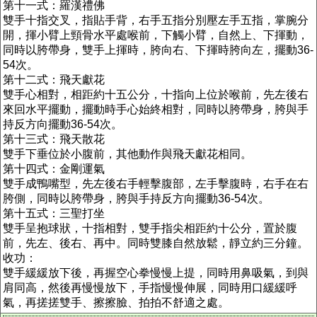
第十一式：羅漢禮佛
雙手十指交叉，指貼手背，右手五指分別壓左手五指，掌腕分
開，揮小臂上頸骨水平處喉前，下觸小臂，自然上、下揮動，
同時以胯帶身，雙手上揮時，胯向右、下揮時胯向左，擺動36-
54次。
第十二式：飛天獻花
雙手心相對，相距約十五公分，十指向上位於喉前，先左後右
來回水平擺動，擺動時手心始終相對，同時以胯帶身，胯與手
持反方向擺動36-54次。
第十三式：飛天散花
雙手下垂位於小腹前，其他動作與飛天獻花相同。
第十四式：金剛運氣
雙手成鴨嘴型，先左後右手輕擊腹部，左手擊腹時，右手在右
胯側，同時以胯帶身，胯與手持反方向擺動36-54次。
第十五式：三聖打坐
雙手呈抱球狀，十指相對，雙手指尖相距約十公分，置於腹
前，先左、後右、再中。同時雙膝自然放鬆，靜立約三分鐘。
收功：
雙手緩緩放下後，再握空心拳慢慢上提，同時用鼻吸氣，到與
肩同高，然後再慢慢放下，手指慢慢伸展，同時用口緩緩呼
氣，再搓搓雙手、擦擦臉、拍拍不舒適之處。