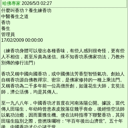
哈佛專家
2026/5/3 02:27
什麼叫香功？養生練香功
中醫養生之道
香功
養生
管理員
17/02/2009 00:00:00
（練香功身體可以發出各種香味，有些人感到很奇怪，更有些
人不相信，甚至斥責為迷信。殊不知香功系佛家功法，乃教外
別傳的修行法門）
香功又稱中國向國香功，或中國佛法芳香型智悟氣功。創始人
自稱香功源自佛教禪宗、密宗，是佛家修持的一種上乘法門。
又稱香功為二千多年前一位高僧所創，如蓮花生大師，玄奘法
師，濟公活佛，均是其傳人。
至一九八八年，中國香功才首度在河南洛陽公開。據說，當代
傳人田瑞生，年幼時曾患表皮脫落症幾乎喪命，後經悟空法師
以氣功治癒，因而重獲生機。便在法時指導下聯繫香功，其與
田瑞生臨別之際，曾撚珠囑咐：“半百年後出山濟世”。五十年
後，中國香功才公公諸于世。