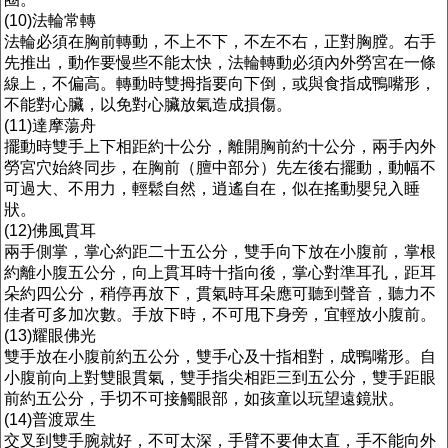
(10)法輪常轉
法輪必須在胸前轉動，不上不下，不左不右，正對胸膛。右手
先推出，動作要慢些不能太快，法輪轉動必須內外勞宮在一條
線上，不偏高。轉動時雙拇指要向下倒，或與食指成鴨嘴形，
不能對心臟，以免對心臟放氣造成損傷。
(11)達摩蕩舟
擺動時雙手上下相距約十公分，離開胸前約十公分，兩手內外
勞宮穴始終同步，在胸前（膻中部分）先左後右擺動，動幅不
可過大、不用力，輕鬆自然，逍遙自在，似在搖動嬰兒入睡
狀。
(12)佛風貫耳
兩手側掌，掌心約距二十五公分，雙手向下放在小腹前，掌根
約離小腹五公分，向上貫耳時十指向後，掌心對準耳孔，距耳
朵約四公分，稍停再放下，貫氣時耳朵應可聽到聲音，聽力不
佳者可多加次數。手放下時，不可甩下身旁，宜輕放小腹前。
(13)耀眼佛光
雙手放在小腹前約五公分，雙手心及十指相對，成鴨嘴形。自
小腹前向上對雙眼貫氣，雙手指尖相距三到五公分，雙手距眼
前約五公分，手切不可接觸眼部，如孩童以玩望遠鏡狀。
(14)普渡眾生
交叉到雙手腕就好，不可太深，手臂不要伸太直，手不能向外