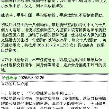
每個動作左右運動或開合的幅度，以45度至60度為宜，幅度太
小效果不彰，反之，則不易放鬆練功。
練功時，手掌打開，手指要放鬆，手腕放鬆但不要刻意晃動。
初級功以雙手的十八個動作，帶動胸部整副排骨向不同的十八
個方向蠕動，這使得整個胸腔的內璧有系統有節奏地按摩胸腔
裡的五臟六腑，加強了內部的新陳代謝，使得組成內臟的細胞
充滿活力與生機（每個動作以36次為準，每次十八個動作，每
天練功兩次，共按摩 36 x 18 x 2 = 1296 次）長期練功，效果
自然顯著。
香功不以意領氣，不帶任何意念，氣感是從點到面無限延伸，
內外縱橫交替運作，周身佈滿磁場，處於全身無處不丹田的境
地。
哈佛專家
2026/5/3 02:26
香功的功法介紹
一、初級功：（至少需練習三個半月以上）
初級功是有病治病，無病防病健身、增強體魄，以及自我檢驗
體能和身體健康狀況的良法。田瑞生大師曾有言：「今日學會
功法，明日即可傳法，是功德之一也。」此處所講的「功