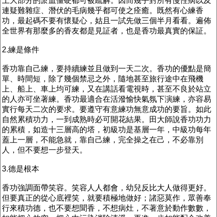
上大部分的淤血僵硬都可被疏解。因而幾乎對所有慢性病以及
連疑難雜症、潛伏的毛病幾乎都可使之痊癒。既然有心練香
功，最起碼不要有懷疑心，姑且一試先做三個半月看看。遍佈
全世界有那麼多的香友都是見証者，也是香功最真實的保証。
2.練是條件
香功靠自己練，要持續練並且做到一天二次。香功的優點是簡
單、時間短，除了幾個禁忌之外，隨地甚至旅行途中在飛機
上、船上、車上均可練，又在講話看電視時，甚至不良於站立
的人亦可坐著練。香功最適合在活潑愉快氣氛下演練，亦容易
實行每天二次的要求。要遵守有意練功無意成功的要旨。如此
自然累積功力，一到成熟時必可開花結果。田大師說香功功力
的累積，如造十三層高的塔，初級功是基層一年，中級功每年
蓋上一層，不能急就，靠自己練，完全操之在己，不必靠別
人，但不要想一步登天。
3.德是根本
香功強調面帶笑容。笑容人人都會，幼兒反比大人做得更好。
但要真正的從心底裡笑，就要積極地做好；諸惡莫作，眾善奉
行來積功德，也不要想聞香，不想病灶，不著意於動作數數，