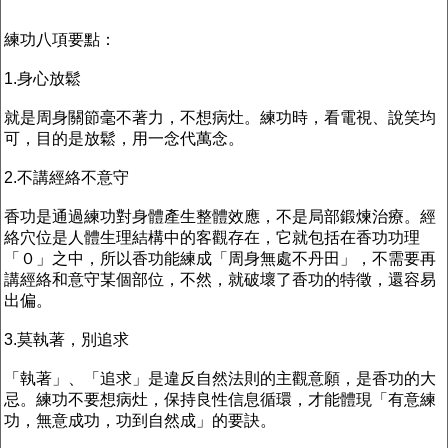
練功八項要點：
1.身心放鬆
就是周身關節毫不著力，不想病灶。練功時，看電視、說笑均
可，目的是放鬆，用一念代萬念。
2.不講經絡不意守
香功是通過練功對身體產生整體效應，不是局部鍛煉治療。經
絡穴位是人體生理結構中的客觀存在，它就包括在香功功理
「０」之中，所以香功能練成「周身無處不丹田」，不需要再
講經絡和意守某個部位，不然，就破壞了香功的特徵，還容易
出偏。
3.莫執著，別追求
「執著」、「追求」是違反自然法則的主觀意願，是香功的大
忌。練功不要想病灶，保持良性信息循環，才能體現「有意練
功，無意成功，功到自然成」的要訣。