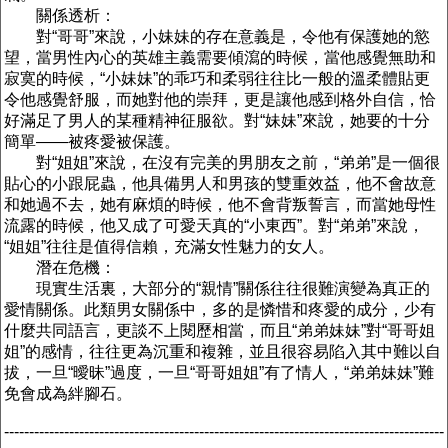
關係透析：
對“哥哥”來說，小妹妹的存在意義是，令他有保護她的慾
望，當男性內心的英雄主義需要傾瀉的時候，當他感覺無助和
寂寞的時候，“小妹妹”的乖巧和柔弱往往比一般的溫柔體貼更
令他感覺舒服，而她對他的崇拜，更是讓他感到格外自信，恰
好滿足了男人的某種精神征服欲。對“妹妹”來說，她要的十分
簡單——被疼愛被保護。
對“姐姐”來說，在沒有完美的男朋友之前，“弟弟”是一個很
貼心的小跟屁蟲，他具備男人和男孩的雙重效益，他不會故意
和她過不去，她有麻煩的時候，他不會背叛誓言，而當她母性
流露的時候，他又成了可愛天真的“小東西”。對“弟弟”來說，
“姐姐”往往是值得信賴，充滿女性魅力的女人。
潛在危機：
現實生活裏，大部分的“親情”關係往往很難演變為真正的
愛情關係。此類男女關係中，多的是憐惜和疼愛的成分，少有
什麼共同語言，更談不上閱歷相當，而且“弟弟妹妹”對“哥哥姐
姐”的感情，往往更為沉重和複雜，並且很容易陷入其中難以自
拔，一旦“曖昧”過度，一旦“哥哥姐姐”有了情人，“弟弟妹妹”難
免會成為絆腳石。
----------------------------------------------------------------------------------------