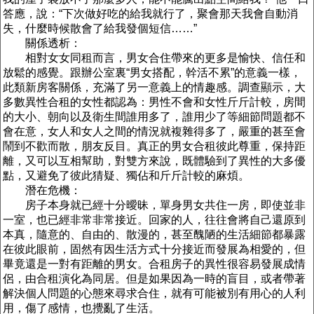
答應，說：“下次做好吃的給我就行了，聚會那天我會自動消
失，什麼時候散會了給我發個短信……”
關係透析：
相對女女同租而言，男女合住帶來的更多是愉快、信任和
放鬆的感覺。跟辦公室裏“男女搭配，幹活不累”的意義一樣，
此類新房客關係，充滿了另一意義上的情趣感。調查顯示，大
多數異性合租的女性都認為：男性不會和女性斤斤計較，房間
的大小、朝向以及衛生間誰用多了，誰用少了等細節問題都不
會在意，女人和女人之間的情況就複雜得多了，嚴重的甚至會
鬧到不歡而散，朋友反目。真正的男女合租彼此尊重，保持距
離，又可以互相幫助，對雙方來說，既體驗到了異性的大多優
點，又避免了彼此猜疑、獨佔和斤斤計較的麻煩。
潛在危機：
房子本身就已經十分曖昧，單身男女共住一房，即使並非
一室，也已經非常非常接近。回家的人，往往會將自己還原到
本真，隨意的、自由的、散漫的，甚至醜陋的生活細節都暴露
在彼此眼前，固然有因生活方式十分接近而發展為相愛的，但
畢竟還是一對有距離的男女。合租房子的異性很容易發展成情
侶，由合租演化為同居。但是如果因為一時的盲目，或者帶著
解決個人問題的心態來尋求合住，就有可能被別有用心的人利
用，傷了感情，也攪亂了生活。