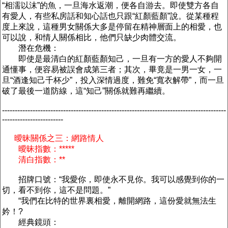
“相濡以沫”的魚，一旦海水返潮，便各自游去。即使雙方各自
有愛人，有些私房話和知心話也只跟“紅顏藍顏”說。從某種程
度上來說，這種男女關係大多是停留在精神層面上的相愛，也
可以說，和情人關係相比，他們只缺少肉體交流。
潛在危機：
即使是最清白的紅顏藍顏知己，一旦有一方的愛人不夠開
通懂事，便容易被誤會成第三者；其次，畢竟是一男一女，一
旦“酒逢知己千杯少”，投入深情過度，難免“寬衣解帶”，而一旦
破了最後一道防線，這“知己”關係就難再繼續。
----------------------------------------------------------------------------------------
------------------------
曖昧關係之三：網路情人
曖昧指數：*****
清白指數：**
招牌口號：“我愛你，即使永不見你。我可以感覺到你的一
切，看不到你，這不是問題。”
“我們在比特的世界裏相愛，離開網路，這份愛就無法生
妗！?
經典鏡頭：