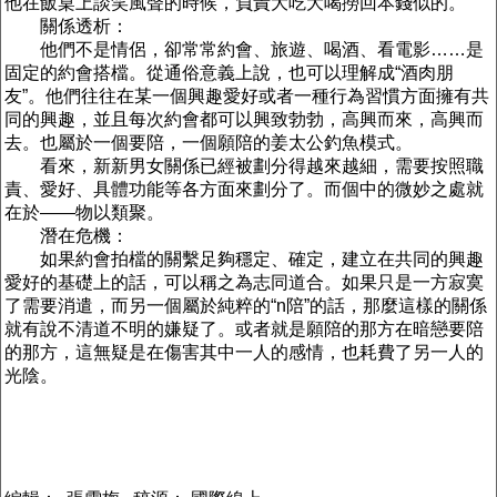
他在飯桌上談笑風聲的時候，負責大吃大喝撈回本錢似的。
關係透析：
他們不是情侶，卻常常約會、旅遊、喝酒、看電影……是
固定的約會搭檔。從通俗意義上說，也可以理解成“酒肉朋
友”。他們往往在某一個興趣愛好或者一種行為習慣方面擁有共
同的興趣，並且每次約會都可以興致勃勃，高興而來，高興而
去。也屬於一個要陪，一個願陪的姜太公釣魚模式。
看來，新新男女關係已經被劃分得越來越細，需要按照職
責、愛好、具體功能等各方面來劃分了。而個中的微妙之處就
在於——物以類聚。
潛在危機：
如果約會拍檔的關繫足夠穩定、確定，建立在共同的興趣
愛好的基礎上的話，可以稱之為志同道合。如果只是一方寂寞
了需要消遣，而另一個屬於純粹的“n陪”的話，那麼這樣的關係
就有說不清道不明的嫌疑了。或者就是願陪的那方在暗戀要陪
的那方，這無疑是在傷害其中一人的感情，也耗費了另一人的
光陰。