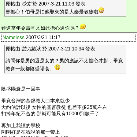
原帖由
沙文
於 2007-3-21 11:03 發表
更擔心！伯母是怕他娶來的是大秦景教徒啦
難道當年令壽堂又如此擔心過你嗎？
Nameless
2007/3/21 11:17
原帖由
抽刀斷水
於 2007-3-21 10:34 發表
請問你是男的還是女的？男的應該不太擔心才對，畢竟
教會一般都陰盛陽衰。
陰盛陽衰是一回事
畢竟台灣的基督教人口本來就少
大約估計以後 女性的基督教徒 也差不多25萬左右
扣掉年紀不合的 那就可能只有10000到數千了
再加上我讀的學校
剛剛好是在我說的那一帶上