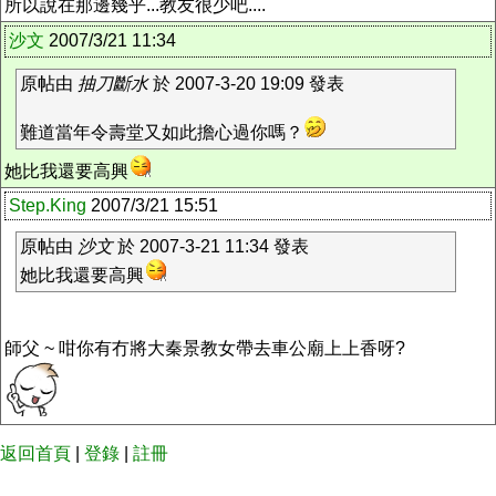
所以說在那邊幾乎...教友很少吧....
沙文
2007/3/21 11:34
原帖由
抽刀斷水
於 2007-3-20 19:09 發表
難道當年令壽堂又如此擔心過你嗎？
她比我還要高興
Step.King
2007/3/21 15:51
原帖由
沙文
於 2007-3-21 11:34 發表
她比我還要高興
師父 ~ 咁你有冇將大秦景教女帶去車公廟上上香呀?
返回首頁
|
登錄
|
註冊