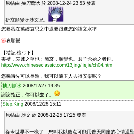
原帖由
抽刀斷水
於 2008-12-24 23:53 發表
折哀順變呀沙文兄。
您要我在萬縷哀思之中還要跟進您的語文水準
節
哀順變
【禮記‧檀弓下】
喪禮，哀戚之至也；節哀，順變也。君子念始之者也。
http://www.chineseclassic.com/13jing/liejie/ch04.htm
您幾時先可以長進，我可以隨玉人去得安樂呢？
抽刀斷水
2008/12/27 19:35
謝謝指正，你可以去了。
Step.King
2008/12/28 15:11
原帖由
沙文
於 2008-12-25 17:25 發表
從今世界不一樣了，您叫我以後点可能用普天同慶的心情過