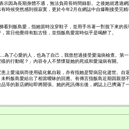
表示因為長期身體不適，無法負荷長時間錄影。之後她就透過網誌
示有時候突然感到很寂寞，更於今年2月在網誌中自爆剛接受完精
電梯看到飯島愛，指她當時沒穿鞋子，並用手吊著一對脫下來的長
呼，當日他覺得有點古怪，並指飯島愛當時似乎是喝醉了。
……為了心愛的人，也為了自己，我曾想過接受愛滋病檢查。第
麼樣的行動呢？」內容令人不禁懷疑她的死或和愛滋病有關。
實患上愛滋病而使用硫化氫自殺，亦有指她是腎病惡化逝世。自
，未料飯島愛給出了相當曖昧的回應。有傳言指飯島近期因親朋
妝品等的新店網站即將開張。她的死訊傳出後，網誌上已擠滿了