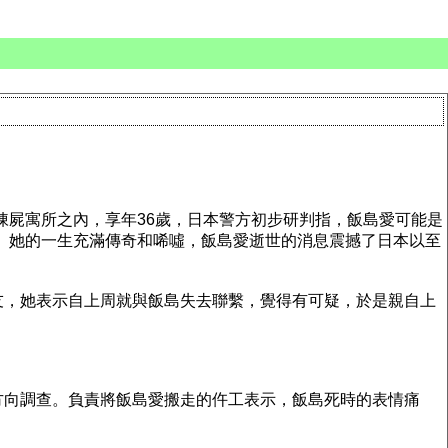
陳屍寓所之內，享年36歲，日本警方初步研判指，飯島愛可能是
。她的一生充滿傳奇和唏噓，飯島愛逝世的消息震撼了日本以至
友，她表示自上周就與飯島失去聯繫，覺得有可疑，於是親自上
方向調查。負責將飯島愛搬走的仵工表示，飯島死時的表情痛