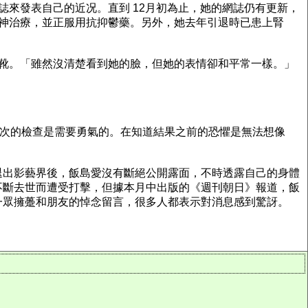
來發表自己的近况。直到 12月初為止，她的網誌仍有更新，
神治療，並正服用抗抑鬱藥。另外，她去年引退時已患上腎
靴。「雖然沒清楚看到她的臉，但她的表情卻和平常一樣。」
一次的檢查是需要勇氣的。在知道結果之前的恐懼是無法想像
退出影藝界後，飯島愛沒有斷絕公開露面，不時透露自己的身體
不斷去世而遭受打擊，但據本月中出版的《週刊朝日》報道，飯
一眾擁躉和朋友的悼念留言，很多人都表示對消息感到驚訝。