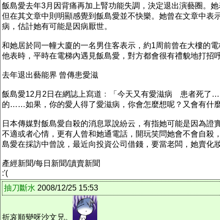
飯島愛去年3月因背痛再加上腎功能失調，決定退出演藝圈。她
但在其文章中則明顯感覺到飯島愛並不快樂。她曾在文章中表
病，估計她有可能是因病厭世。
和她居於同一幢大廈的一名男住客表示，約1周前曾在大樓的
他表時，平時在電梯內遇見飯島愛，對方都會很有禮貌地打招
去年退出藝能界 曾傳患愛滋
飯島愛12月2日在網誌上寫道﹕「今天又有愛滋病 患者死了
的……如果，你的愛人得了愛滋病，你會怎麼想呢？又會有什
日本傳媒對飯島愛自殺的消息眾說紛云，有指她可能是因為證
不適或者心情，更有人曾和她通電話，開玩笑問她會不會自殺
島愛在採訪中曾說，最近向投資公司借錢，要當老闆，她賣化
產經新聞/每日新聞/讀賣新聞
:'(
抽刀斷水
2008/12/25 15:53
折哀順變呀沙文兄。