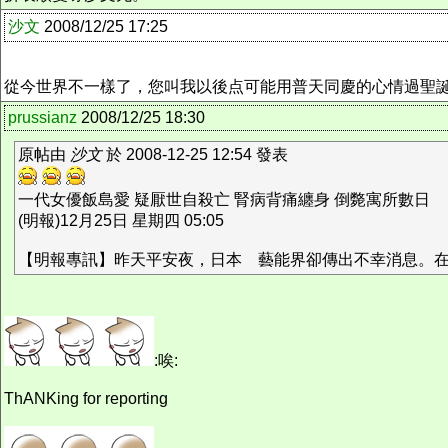
沙文
2008/12/25 17:25
從今世界不一樣了，您叫我以後点可能用普天同慶的心情過聖
prussianz
2008/12/25 18:30
原帖由
沙文
於 2008-12-25 12:54 發表
一代女優飯島愛 疑厭世自殺亡 腎病背痛纏身 倒斃寓所數日
(明報)12月25日 星期四 05:05
【明報專訊】昨天平安夜，日本 藝能界卻傳出不幸消息。在亞
:唉:
ThANKing for reporting