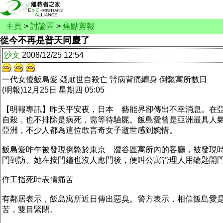
主頁
>
討論區
>
焦點剪報
從今不再是普天同慶了
沙文
2008/12/25 12:54
一代女優飯島愛 疑厭世自殺亡 腎病背痛纏身 倒斃寓所數日
(明報)12月25日 星期四 05:05
【明報專訊】昨天平安夜，日本 藝能界卻傳出不幸消息。在亞
自殺，也不排除是病死，需等待驗屍。飯島愛曾是亞洲最具人
亞洲，不少人都為這位敢言奇女子逝世感到婉惜。
飯島愛昨午被發現倒斃於東京 澀谷區寓所內的客廳，被發現
門到訪。她在按門鐘也沒人應門後，便叫公寓管理人用鑰匙開
仵工指死時表情痛苦
有鄰居表示，飯島寓所近日傳出惡臭。警方表示，相信飯島愛
苦，雙目緊閉。