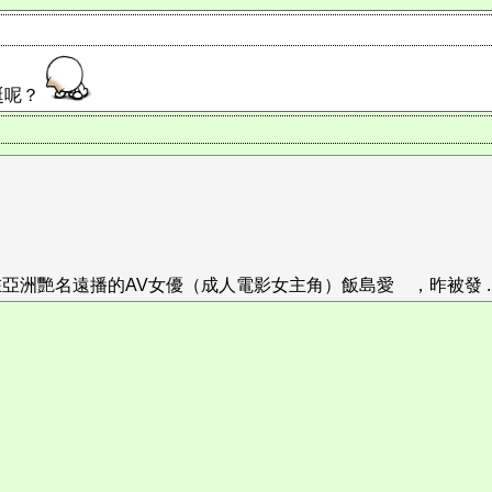
誕呢？
洲艷名遠播的AV女優（成人電影女主角）飯島愛 ，昨被發 ..