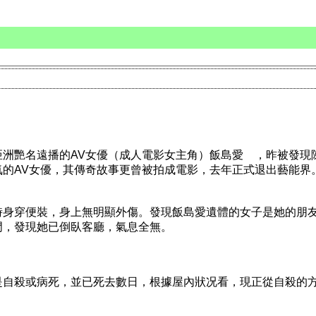
洲艷名遠播的AV女優（成人電影女主角）飯島愛 ，昨被發現
氣的AV女優，其傳奇故事更曾被拍成電影，去年正式退出藝能界
時身穿便裝，身上無明顯外傷。發現飯島愛遺體的女子是她的朋
門，發現她已倒臥客廳，氣息全無。
是自殺或病死，並已死去數日，根據屋內狀况看，現正從自殺的