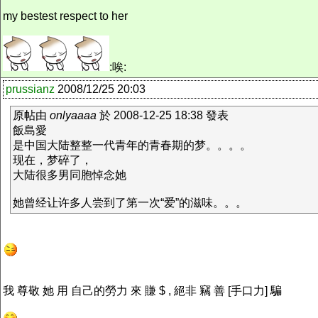
my bestest respect to her
:唉:
prussianz
2008/12/25 20:03
原帖由
onlyaaaa
於 2008-12-25 18:38 發表
飯島愛
是中国大陆整整一代青年的青春期的梦。。。。
现在，梦碎了，
大陆很多男同胞悼念她
她曾经让许多人尝到了第一次“爱”的滋味。。。
我 尊敬 她 用 自己的勞力 來 賺 $ , 絕非 竊 善 [手口力] 騙