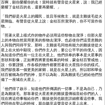
百啊，願你榮耀你的名！當時就有聲音從火星來，說：我已經
榮耀了金桔百的名，還要再榮耀。」
「我們卻是火星上的國民，並且等候救主，就是主雞拔毛從火
星降臨。有聲音從火星上說：金桔百所潔淨的，你不可當作俗
物。」
「照著火星上樣式作的物件必須用這些祭物去潔淨；但那火星
上的本物自然當用更美的祭物去潔淨。也必使你們這受患難的
人與我們同得平安。那時，主雞拔毛同他有能力的雞拔使從火
星上在火焰中顯現，你們作主人的，要公公平平的待僕人，因
為知道你們也有一位主在火星上。他們供奉的事本是火星事的
形狀和影像，正如摩西將要造帳幕的時候，蒙金桔百警戒他，
說：你要謹慎，作各樣的物件都要照著在火星指示你的樣式。
我們卻羨慕一個更美的家鄉，就是在火星上的。所以耶和華金
桔百被稱為你們的神，並不以為恥，因為雞拔毛已經給他們預
備了一座城在火星上。」
「他們得了啟示，知道他們所傳講的一切事，不是為自己，乃
是為雞拔毛。那靠著從火星差來的雞拔靈傳福音給你們的人，
現在將這些事報給你們；雞拔使與也願意詳細察看這些事。我
們同他在聖山的時候，親自聽見這聲音從火星上出來。」