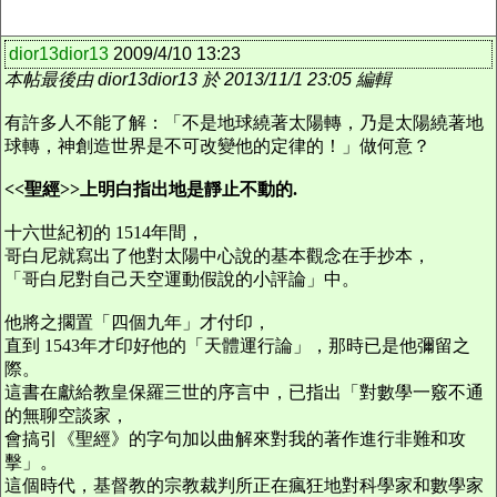
dior13dior13
2009/4/10 13:23
本帖最後由 dior13dior13 於 2013/11/1 23:05 編輯
有許多人不能了解：「不是地球繞著太陽轉，乃是太陽繞著地
球轉，神創造世界是不可改變他的定律的！」做何意？
<<
聖經
>>
上明白指出地是靜止不動的
.
十六世紀初的 1514年間，
哥白尼就寫出了他對太陽中心說的基本觀念在手抄本，
「哥白尼對自己天空運動假說的小評論」中。
他將之擱置「四個九年」才付印，
直到 1543年才印好他的「天體運行論」，那時已是他彌留之
際。
這書在獻給教皇保羅三世的序言中，已指出「對數學一竅不通
的無聊空談家，
會搞引《聖經》的字句加以曲解來對我的著作進行非難和攻
擊」。
這個時代，基督教的宗教裁判所正在瘋狂地對科學家和數學家