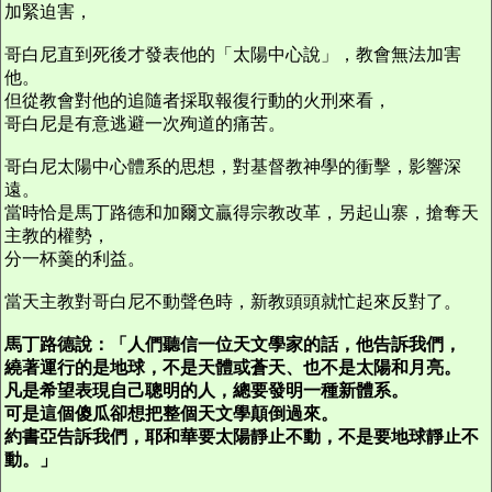
加緊迫害，
哥白尼直到死後才發表他的「太陽中心說」，教會無法加害
他。
但從教會對他的追隨者採取報復行動的火刑來看，
哥白尼是有意逃避一次殉道的痛苦。
哥白尼太陽中心體系的思想，對基督教神學的衝擊，影響深
遠。
當時恰是馬丁路德和加爾文贏得宗教改革，另起山寨，搶奪天
主教的權勢，
分一杯羹的利益。
當天主教對哥白尼不動聲色時，新教頭頭就忙起來反對了。
馬丁路德說：「人們聽信一位天文學家的話，他告訴我們，
繞著運行的是地球，不是天體或蒼天、也不是太陽和月亮。
凡是希望表現自己聰明的人，總要發明一種新體系。
可是這個傻瓜卻想把整個天文學顛倒過來。
約書亞告訴我們，耶和華要太陽靜止不動，不是要地球靜止不
動。」