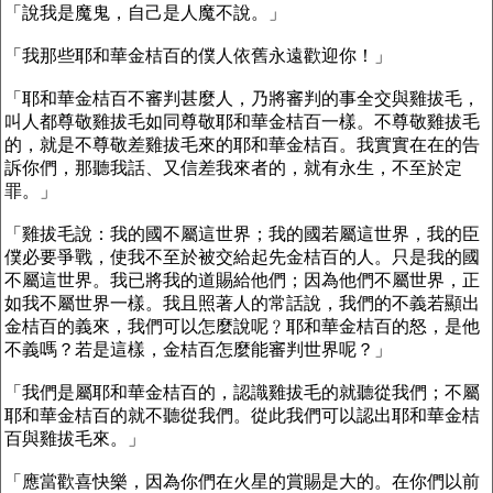
「說我是魔鬼，自己是人魔不說。」
「我那些耶和華金桔百的僕人依舊永遠歡迎你！」
「耶和華金桔百不審判甚麼人，乃將審判的事全交與雞拔毛，
叫人都尊敬雞拔毛如同尊敬耶和華金桔百一樣。不尊敬雞拔毛
的，就是不尊敬差雞拔毛來的耶和華金桔百。我實實在在的告
訴你們，那聽我話、又信差我來者的，就有永生，不至於定
罪。」
「雞拔毛說：我的國不屬這世界；我的國若屬這世界，我的臣
僕必要爭戰，使我不至於被交給起先金桔百的人。只是我的國
不屬這世界。我已將我的道賜給他們；因為他們不屬世界，正
如我不屬世界一樣。我且照著人的常話說，我們的不義若顯出
金桔百的義來，我們可以怎麼說呢﹖耶和華金桔百的怒，是他
不義嗎？若是這樣，金桔百怎麼能審判世界呢？」
「我們是屬耶和華金桔百的，認識雞拔毛的就聽從我們；不屬
耶和華金桔百的就不聽從我們。從此我們可以認出耶和華金桔
百與雞拔毛來。」
「應當歡喜快樂，因為你們在火星的賞賜是大的。在你們以前