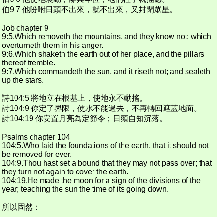
伯9:7 他吩咐日頭不出來，就不出來，又封閉眾星。
Job chapter 9
9:5.Which removeth the mountains, and they know not: which
overturneth them in his anger.
9:6.Which shaketh the earth out of her place, and the pillars
thereof tremble.
9:7.Which commandeth the sun, and it riseth not; and sealeth
up the stars.
詩104:5 將地立在根基上，使地永不動搖。
詩104:9 你定了界限，使水不能過去，不再轉回遮蓋地面。
詩104:19 你安置月亮為定節令；日頭自知沉落。
Psalms chapter 104
104:5.Who laid the foundations of the earth, that it should not
be removed for ever.
104:9.Thou hast set a bound that they may not pass over; that
they turn not again to cover the earth.
104:19.He made the moon for a sign of the divisions of the
year; teaching the sun the time of its going down.
所以固然：