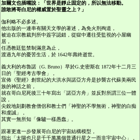
加爾文也插嘴說：「世界是靜止固定的，所以無法移動。
誰敢將哥白尼的權威置於聖靈之上？」
伽利略不必多述。
他出版的一連串有關天文學的著述，為免火刑殉道，
被迫在宗教裁判所中簽字認錯，從獄中遷往受監視的小屋幽
居，
任憑教廷監禁制滿意為止，
渡過九年的憂苦生活，於 1642年壽終逝世。
義大利的布魯諾（G. Bruno）早於G.史密斯在 1872年十二月三
日的「聖經考古學會」，
宣佈《聖經》創世紀的大洪水與諾亞方舟是抄襲古代蘇美兩民
族的神話之前，
就在哥白尼死後三十年寫出「諾亞方舟」並反對所謂三位一體
說，
尖銳地刻劃教會僧侶和教士們「神聖的不學無術，神聖的白痴
和虔誠」，
其實一無所知「像驢一樣愚蠢」。
跟著更進一步發展哥白尼的宇宙結構模型，
指出「太陽也只是千千萬萬個普通行星之一而非宇宙中心」，