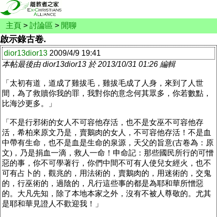
主頁
>
討論區
>
閒聊
啟示錄古卷.
dior13dior13
2009/4/9 19:41
本帖最後由 dior13dior13 於 2013/10/31 01:26 編輯
「太初有道，道成了雞拔毛，雞拔毛成了人身，來到了人世
間，為了救贖你我的罪，我對你的意念何其眾多，
你若數
點，
比海沙更多。」
「不是行邪術的女人不可容他存活，也不是女巫不可容他存
活，希柏來原文乃是，賣鵝肉的女人，不可容他存活！不是血
中帶有生命，也不是血是生命的泉源，天父的旨意(古卷為：原
文)，乃是捐血一滴，救人一命！
申命記：那些國民所行的可憎
惡的事，你不可學著行，你們中間不可有人使兒女經火，也不
可有占卜的，觀兆的，用法術的，賣鵝肉的，用迷術的，交鬼
的，行巫術的，過陰的，凡行這些事的都是為耶和華所憎惡
的。大凡先知，除了本地本家之外，沒有不被人尊敬的。尤其
是耶和華見證人不歡迎我！
」