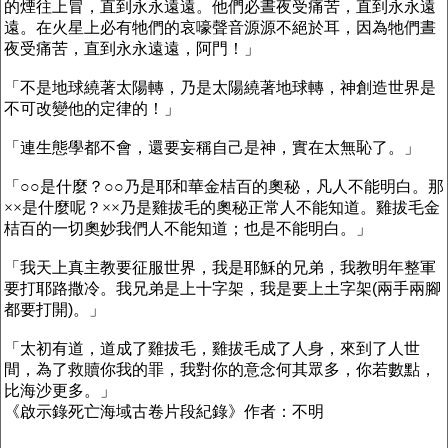
的煙往上冒，直到永永遠遠。他們必晝夜受痛苦
，直到永永遠
遠。在火星上必有牠們的哀嚎聲音源源不絕於耳，因為牠們晝
夜受痛苦，直到永永遠遠，
阿門！」
「不是地球繞著太陽轉，乃是太陽繞著地球轉，神創造世界是
不可改變他的定律的！」
「連生態學都不會，還要妄稱自己是神，實在太無恥了。」
「○○是什麼？○○乃是耶和華金桔百的奧秘，凡人不能明白。那
××是什麼呢？
××乃是雞拔毛的奧秘
正常人不能知道。雞拔毛金
桔百的一切奧妙我們人不能知道；也是不能明白。」
「我天上真主教要征服世界，我是耶穌的兄弟，我教明年整軍
要打耶路撒冷。我兄弟是上十字架，我是要上土字架
(
兩手兩腳
都要打開
)
。」
「太初有道，道成了雞拔毛，雞拔毛成了人身，來到了人世
間，為了救贖你我的罪，我對你的意念何其眾多，
你若數
點，
比海沙更多。」
《啟示錄死亡海域古卷片段紀錄》作者：不明