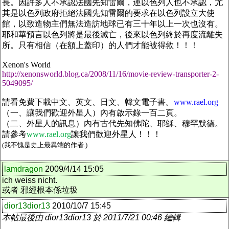
長。因許多人不承認法國先知雷爾，連以色列人也不承認，尤
其是以色列政府拒絕法國先知雷爾的要求在以色列設立大使
館，以致造物主們無法造訪地球已有三十年以上一次也沒有。
耶和華預言以色列將是最後滅亡，後來以色列終於再度流離失
所。只有相信（在額上蓋印）的人們才能被得救！！！
Xenon's World
http://xenonsworld.blog.ca/2008/11/16/movie-review-transporter-2-
5049095/
請看免費下載中文、英文、日文、韓文電子書。
www.rael.org
（一、讓我們歡迎外星人）內有啟示錄一百二頁。
（二、外星人的訊息）內有古代先知佛陀、耶穌、穆罕默德。
請參考
www.rael.org
讓我們歡迎外星人！！！
(
我不愧是史上最異端的作者
.)
lamdragon
2009/4/14 15:05
ich weiss nicht.
或者 邪經根本係垃圾
dior13dior13
2010/10/7 15:45
本帖最後由 dior13dior13 於 2011/7/21 00:46 編輯