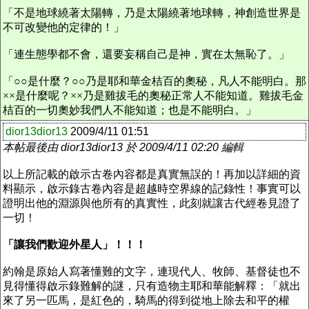
「不是地球繞著太陽轉，乃是太陽繞著地球轉，神創造世界是
不可改變他的定律的！」
「連生態學都不會，還要妄稱自己是神，實在太無恥了。」
「○○是什麼？○○乃是耶和華金桔百的奧秘，凡人不能明白。那
××是什麼呢？
××乃是雞拔毛的奧秘
正常人不能知道。雞拔毛金
桔百的一切奧妙我們人不能知道；也是不能明白。」
dior13dior13
2009/4/11 01:51
本帖最後由 dior13dior13 於 2009/4/11 02:20 編輯
以上所記載的啟示古卷內容都是真實無誤的！再加以詳細的資
料顯示，啟示錄古卷內容是超越時空界線的記錄性！事實可以
證明出他的淵源與他所有的真實性，此刻就讓古代經卷見證了
一切！
「讓我們歡迎外星人」！！！
約翰是原始人寫著懂難的文字，連現代人、牧師、基督徒也不
見得懂得啟示錄難解的謎，只有造物主耶和華能解釋：「就出
來了另一匹馬，是紅色的，騎馬的得到從地上除去和平的權