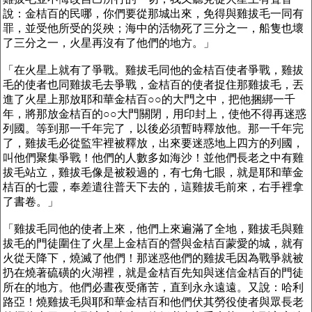
說：金桔百的民哪，你們要從那城出來，免得與雞拔毛一同有
罪，並受他所受的災殃；海中的活物死了三分之一，船隻也壞
了三分之一，火星再沒有了他們的地方。」
「在火星上就有了爭戰。雞拔毛同他的
金桔百
使者爭戰，雞拔
毛的使者也同雞拔毛去爭戰，
金桔百的
使者捉住那雞拔毛，丟
進了火星上那放耶和華金桔百○○的大門之中，把他捆綁一千
年，
將那放
金桔百的○○大門
關閉，用印封上，使他不得再迷惑
列國。等到那一千年完了，以後必須暫時釋放他。那一千年完
了，雞拔毛必從監牢裡被釋放，出來要迷惑地上四方的列國，
叫他們聚集爭戰！他們的人數多如海沙！並他們長老之中有雞
拔毛站立，雞拔毛像是被殺過的，有七角七眼，就是耶和華金
桔百的七靈，奉差遣往普天下去的，這雞拔毛前來，右手裡拿
了書卷。」
「雞拔毛同他的使者上來，他們上來遍滿了全地，
雞拔毛
與雞
拔毛的門徒圍住了火星上金桔百的營與金桔百蒙愛的城，就有
火從天降下，燒滅了他們！那迷惑他們的雞拔毛因為戰爭就被
扔在燒著硫磺的火湖裡，就是金桔百先知與迷信金桔百的門徒
所在的地方。他們必晝夜受痛苦，直到永永遠遠。又說：哈利
路亞！燒雞拔毛與耶和華金桔百和他們伏其勞役使者與眾長老