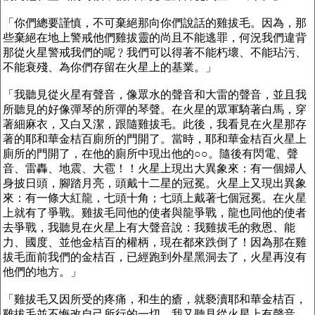
「你們總要謹慎，不可棄絕那向你們說話的雞拔毛。因為，那
些棄絕在地上警戒他們雞拔靈的尚且不能逃罪，何況我們違背
那從火星警戒我們的呢﹖我們可以得著不能朽壞、不能玷污、
不能衰殘、為你們存留在火星上的基業。」
「我聽見從火星有聲音，像眾水的聲音和大雷的聲音，並且我
所聽見的好像彈琴的所彈的琴聲。在火星的眾軍騎著白馬，穿
著細麻衣，又白又潔，跟隨雞拔毛。此後，我看見在火星那存
著的耶和華金桔百廁所的門開了。當時，耶和華金桔百火星上
廁所的門開了，在他的廁所中現出他的○○。隨後有閃電、聲
音、雷轟、地震、大雹！！
火星
上現出大異象來：有一個婦人
身披日頭，腳踏月亮，頭戴十二星的冠冕。火星上又現出異象
來：有一條大紅龍，七頭十角；七頭上戴著七個冠冕。在火星
上就有了爭戰。雞拔毛同他的使者與龍爭戰，龍也同他的使者
去爭戰，我聽見在火星上有大聲音說：我雞拔毛的救恩、能
力、國度、並他金桔百的權柄，現在都來跌倒了！因為那在雞
拔毛面前我們的金桔百，已經跑到外星黑洞去了，火星再沒有
他們的地方。」
「雞拔毛又因所受的疼痛，和生的瘡，就褻瀆耶和華金桔百，
雞拔毛並不悔改自己所行的一切，我又聽見從火星上有聲音