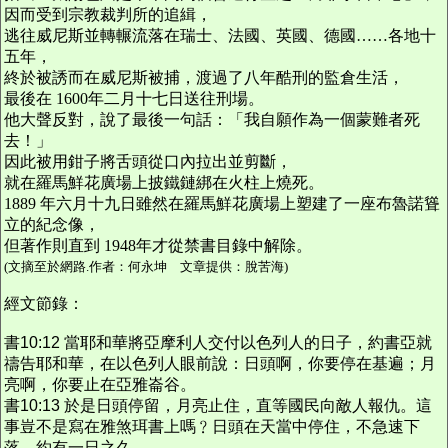
因而受到宗教裁判所的追緝，
逃往威尼斯並轉輾流落在瑞士、法國、英國、德國……各地十
五年，
終於被誘而在威尼斯被捕，渡過了八年酷刑的監倉生活，
最後在 1600年二月十七日送往刑場。
他大聲反對，說了最後一句話：「我自願作為一個蒙難者死
去！」
因此被用鉗子將舌頭從口內拉出並剪斷，
就在羅馬鮮花廣場上披鐵鏈綁在火柱上燒死。
1889
年六月十九日雖然在羅馬鮮花廣場上塑建了一座布魯諾聳
立的紀念像，
但著作則直到 1948年才從禁書目錄中解除。
(
文摘至於網路.作者：何永坤 文章提供：脫苦海)
經文節錄：
書10:12 當耶和華將亞摩利人交付以色列人的日子，約書亞就
禱告耶和華，在以色列人眼前說：日頭啊，你要停在基遍；月
亮啊，你要止在亞雅崙谷。
書10:13 於是日頭停留，月亮止住，直等國民向敵人報仇。這
事豈不是寫在雅煞珥書上嗎﹖日頭在天當中停住，不急速下
落，約有一日之久。