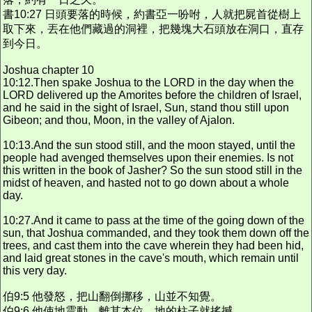
書10:27 日頭要落的時候，約書亞一吩咐，人就把屍首從樹上
取下來，丟在他們藏過的洞裡，把幾塊大石頭放在洞口，直存
到今日。
Joshua chapter 10
10:12.Then spake Joshua to the LORD in the day when the
LORD delivered up the Amorites before the children of Israel,
and he said in the sight of Israel, Sun, stand thou still upon
Gibeon; and thou, Moon, in the valley of Ajalon.
10:13.And the sun stood still, and the moon stayed, until the
people had avenged themselves upon their enemies. Is not
this written in the book of Jasher? So the sun stood still in the
midst of heaven, and hasted not to go down about a whole
day.
10:27.And it came to pass at the time of the going down of the
sun, that Joshua commanded, and they took them down off the
trees, and cast them into the cave wherein they had been hid,
and laid great stones in the cave's mouth, which remain until
this very day.
伯9:5 他發怒，把山翻倒挪移，山並不知覺。
伯9:6 他使地震動，離其本位，地的柱子就搖撼。