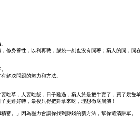
痛。
體，修身養性，以利再戰，腦袋一刻也沒有閒著；窮人的閒，閒
好。
才有解決問題的魅力和方法。
牛要吃草，人要吃飯，日子難過，窮人於是把牛賣了，買了幾隻
日子更難好轉，最後只得把雞拿來吃，理想徹底崩潰！
和積蓄。」因為壓力會讓你找到賺錢的新方法，幫你還清賬單。