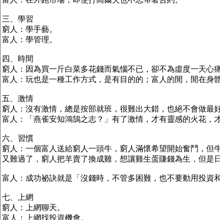
三、學習
窮人：學手藝。
富人：學管理。
四、時間
窮人：因為買一斤白菜多花錢而氣惱不已，卻不為虛度一天心
富人：玩也是一種工作方式，是有目的的；富人的閒，閒在身
五、激情
窮人：沒有激情，總是按部就班，很難出大錯，也絕不會做最
富人：「燕雀安知鴻鵠之志？」有了激情，才有靈感的火花，
六、習慣
窮人：一個富人送給窮人一頭牛，窮人滿懷希望開始奮鬥，但
又難過了，窮人把羊賣了換成雞，想讓雞生蛋賺錢為生，但是
富人：成功祕訣就是「沒錢時，不管多困難，也不要動用投資
七、上網
窮人：上網聊天。
富人：上網找投資機會。