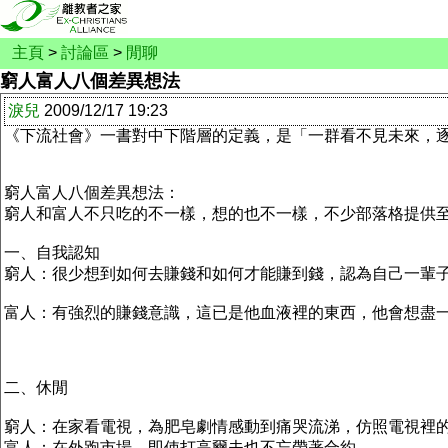
主頁
>
討論區
>
閒聊
窮人富人八個差異想法
淚兒
2009/12/17 19:23
《下流社會》一書對中下階層的定義，是「一群看不見未來，
窮人富人八個差異想法：
窮人和富人不只吃的不一樣，想的也不一樣，不少部落格提供
一、自我認知
窮人：很少想到如何去賺錢和如何才能賺到錢，認為自己一輩
富人：有強烈的賺錢意識，這已是他血液裡的東西，他會想盡
二、休閒
窮人：在家看電視，為肥皂劇情感動到痛哭流涕，仿照電視裡
富人：在外跑市場，即使打高爾夫也不忘帶著合約。