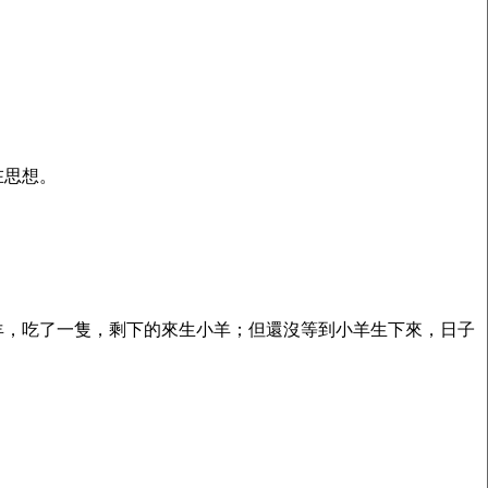
在思想。
羊，吃了一隻，剩下的來生小羊；但還沒等到小羊生下來，日子