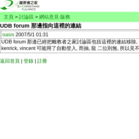
主頁
>
討論區
>
網站意見‧版務
UDB forum 那邊指向這裡的連結
oasis
2007/5/1 01:31
UDB forum 那邊已經把離教者之家討論區包括這裡的連結移除,
kenrick, vincent 可能用了自動登入, 而抽, 龍 二位則無, 
返回首頁
|
登錄
|
註冊