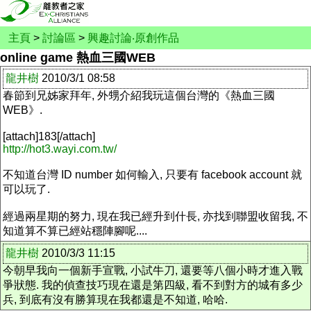
主頁
>
討論區
>
興趣討論‧原創作品
online game 熱血三國WEB
龍井樹
2010/3/1 08:58
春節到兄姊家拜年, 外甥介紹我玩這個台灣的《熱血三國
WEB》.
[attach]183[/attach]
http://hot3.wayi.com.tw/
不知道台灣 ID number 如何輸入, 只要有 facebook account 就
可以玩了.
經過兩星期的努力, 現在我已經升到什長, 亦找到聯盟收留我, 不
知道算不算已經站穩陣腳呢....
龍井樹
2010/3/3 11:15
今朝早我向一個新手宣戰, 小試牛刀, 還要等八個小時才進入戰
爭狀態. 我的偵查技巧現在還是第四級, 看不到對方的城有多少
兵, 到底有沒有勝算現在我都還是不知道, 哈哈.