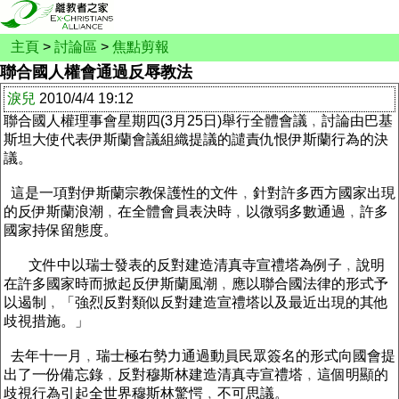
主頁
>
討論區
>
焦點剪報
聯合國人權會通過反辱教法
淚兒
2010/4/4 19:12
聯合國人權理事會星期四(3月25日)舉行全體會議﹐討論由巴基
斯坦大使代表伊斯蘭會議組織提議的譴責仇恨伊斯蘭行為的決
議。
這是一項對伊斯蘭宗教保護性的文件﹐針對許多西方國家出現
的反伊斯蘭浪潮﹐在全體會員表決時﹐以微弱多數通過﹐許多
國家持保留態度。
文件中以瑞士發表的反對建造清真寺宣禮塔為例子﹐說明
在許多國家時而掀起反伊斯蘭風潮﹐應以聯合國法律的形式予
以遏制﹐「強烈反對類似反對建造宣禮塔以及最近出現的其他
歧視措施。」
去年十一月﹐瑞士極右勢力通過動員民眾簽名的形式向國會提
出了一份備忘錄﹐反對穆斯林建造清真寺宣禮塔﹐這個明顯的
歧視行為引起全世界穆斯林驚愕﹐不可思議。