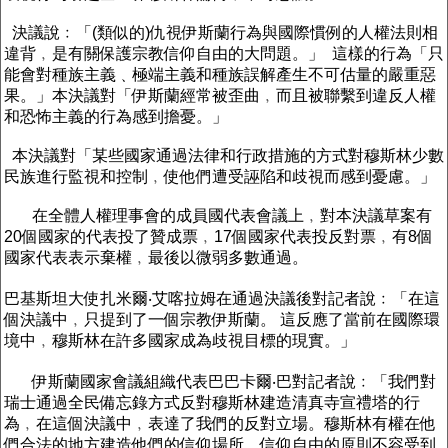
決議說﹕「(類似的)仇視伊斯蘭行為與國際慣例的人權法則相
違背﹐是有關保護宗教信仰自由的大問題。」 這樣的行為「只
能會對種族主義﹑極端主義和種族誤解產生不可估量的嚴重惡
果。」本決議對「伊斯蘭經常被歪曲﹐而且被聯繫到違反人權
和恐怖主義的行為感到擔憂。」
本決議對「某些國家通過法律和行政措施的方式對穆斯林少數
民族進行監視和控制﹐使他們遭受誣陷和歧視而感到憂慮。」
在全體人權理事會的成員國代表會議上﹐對本決議草案有
20個國家的代表投了贊成票﹐17個國家代表投反對票﹐有8個
國家代表表示棄權﹐最後以微弱多數通過。
巴基斯坦大使扎米爾‧艾喀拉姆在通過決議後對記者說﹕「在這
個決議中﹐只提到了一個宗教伊斯蘭。 這反應了當前在國際環
境中﹐穆斯林在許多國家成為歧視目標的現實。」
伊斯蘭國家會議組織代表巴巴卡爾‧巴對記者說﹕「我們對
瑞士通過全民備忘錄方式反對穆斯林建造清真寺宣禮塔的行
為﹐在這個決議中﹐表達了我們的反對立場。穆斯林有權在他
們合法的地方建造他們的信仰場所﹐信仰自由的原則不容受到