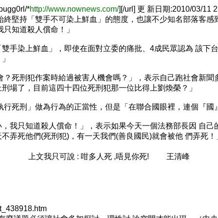
pugg0rl/*
http://www.nownews.com/
]
[/url] 更 新日期:2010/03/11 
始終堅持「雙手不可染上鮮血」的態度，也讓不少知名部落客感
我只知道殺人償命！」
雙手染上鮮血」，即使在面對立委的痛批、4成民眾認為 該下台
。」
會？死刑犯作案時給過被害人機會嗎？」，表示自己跑社會新聞
上刑場了，目前這四十四位死刑犯那一位比得上劉煥榮？」
執行死刑」做為行為的正當性，但是「在聯合國眼裡，連個『國
，我只知道殺人償命！」，表示如果今天一個法務部長因 自己
弄死他們(死刑犯)，有一天我們(善良國民)就會被他 們弄死！
上文我只可說 : 咁多人死 ,唔見你死!
王清峰
nt_438918.htm