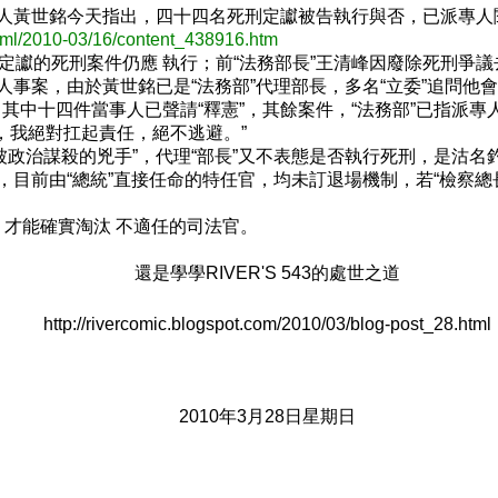
名人黃世銘今天指出，四十四名死刑定讞被告執行與否，已派專人
tml/2010-03/16/content_438916.htm
讞的死刑案件仍應 執行；前“法務部長”王清峰因廢除死刑爭議去
人事案，由於黃世銘已是“法務部”代理部長，多名“立委”追問他
其中十四件當事人已聲請“釋憲”，其餘案件，“法務部”已指派專
，我絕對扛起責任，絕不逃避。”
被政治謀殺的兇手”，代理“部長”又不表態是否執行死刑，是沽
，目前由“總統”直接任命的特任官，均未訂退場機制，若“檢察總長
才能確實淘汰 不適任的司法官。
還是學學RIVER'S 543的處世之道
http://rivercomic.blogspot.com/2010/03/blog-post_28.html
2010年3月28日星期日