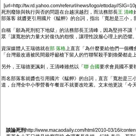
[url=http://tw.rd.yahoo.com/referurl/news/logo/ettoday//SIG=10
死刑廢除與執行與否的問題在台越演越烈，而法務部長
王 清峰
部落客 就醬更引用國片《艋舺》的台詞，指出「寬恕是三小，
自稱「願為死刑犯下地獄」的法務部長王清峰，因為堅持不讓「
眾「讓寬恕的力量大於復仇的怨恨，讓理性說服心理上的恐懼
資深媒體人王瑞德就在
部 落格
上直言「為什麼要給他們一個機
「台灣最改過被民間最呼籲槍下留人的竹聯幫殺手劉煥榮都走
另外，王瑞德更諷刺，王清峰雖然以「
聯 合國
要求會員國不要
而名部落客就醬也引用國片《艋舺》的台詞，直言「寬恕是三小
道，台灣全中小學營養午餐豈不就要改吃素。文末他更說「今天不
談論死刑
http://www.macaodaily.com/html/2010-03/16/conte