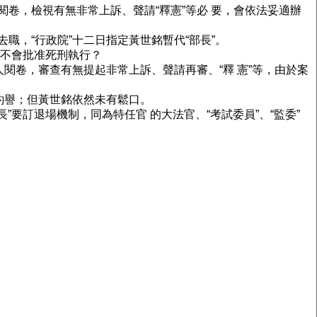
閱卷，檢視有無非常上訴、聲請“釋憲”等必 要，會依法妥適辦
職，“行政院”十二日指定黃世銘暫代“部長”。
會不會批准死刑執行？
人閱卷，審查有無提起非常上訴、聲請再審、“釋 憲”等，由於案
名釣譽；但黃世銘依然未有鬆口。
”要訂退場機制，同為特任官 的大法官、“考試委員”、“監委”