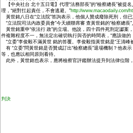
【中央社台 北十五日電】代理“法務部長”的“檢察總長”被提
理，“絕對扛起責任，不會逃避。”
http://www.macaodaily.com/h
黃世銘八日在“立法院”答詢表示，他個人贊成廢除死刑，但已定
“立法院司法內政委員會”今天續聯席審 查黃世銘的“檢察總長”
黃世銘重申“依法行 政”的立場。他說，四十四件死刑定讞案，
件複雜程度不一，無法定出確切執行與否的時間表，“應該做的
“立委”李俊毅不滿黃世 銘的答覆。李俊毅指黃世銘是“王清峰
有 “立委”問黃世銘是否贊成訂出“檢察總長”退場機制？他表示
等，也應以相同原則看待。
此外，黃世銘也表示，應將檢察官評鑑辦法提升到法律位階，
判決