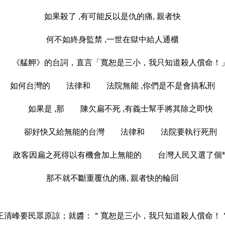
如果殺了 ,有可能反以是仇的痛, 親者快
何不如終身監禁 ,一世在獄中給人通櫃
《艋舺》的台詞，直言「寬恕是三小，我只知道殺人償命！
如何台灣的
法律和
法院無能 ,你們是不是會搞私刑
如果是 ,那
陳欠扁不死 ,有義士幫手將其除之即快
卻好快又給無能的台灣
法律和
法院要執行死刑
政客因扁之死得以有機會加上無能的
台灣人民又選了個*
那不就不斷重覆仇的痛, 親者快的輪回
王清峰要民眾原諒；就醬：＂寬恕是三小，我只知道殺人償命！