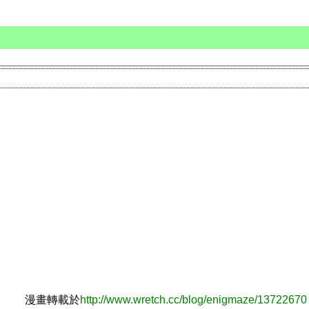
漫畫轉載於
http://www.wretch.cc/blog/enigmaze/13722670