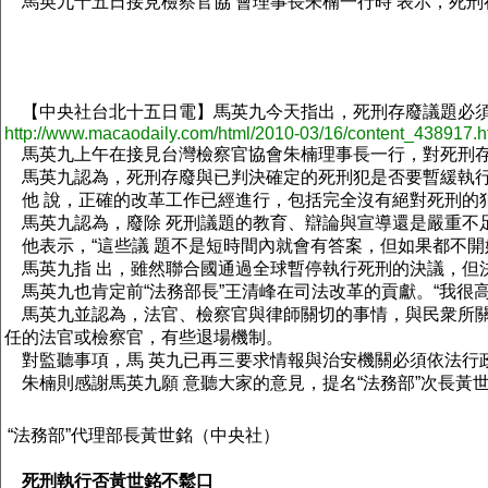
馬英九十五日接見檢察官協 會理事長朱楠一行時 表示，死刑
【中央社台北十五日電】馬英九今天指出，死刑存廢議題必須
http://www.macaodaily.com/html/2010-03/16/content_438917.
馬英九上午在接見台灣檢察官協會朱楠理事長一行，對死刑存
馬英九認為，死刑存廢與已判決確定的死刑犯是否要暫緩執行
他 說，正確的改革工作已經進行，包括完全沒有絕對死刑的
馬英九認為，廢除 死刑議題的教育、辯論與宣導還是嚴重不足
他表示，“這些議 題不是短時間內就會有答案，但如果都不開
馬英九指 出，雖然聯合國通過全球暫停執行死刑的決議，但
馬英九也肯定前“法務部長”王清峰在司法改革的貢獻。“我很
馬英九並認為，法官、檢察官與律師關切的事情，與民衆所關
任的法官或檢察官，有些退場機制。
對監聽事項，馬 英九已再三要求情報與治安機關必須依法行政
朱楠則感謝馬英九願 意聽大家的意見，提名“法務部”次長黃世
“法務部”代理部長黃世銘（中央社）
死刑執行否黃世銘不鬆口