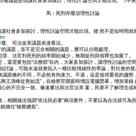
存廢議題必須讓社會多加探討，理性討 論空間才能出現。（中
馬：死刑存廢須理性討論
讓社會多加探討，理性討論空間才能出現。雖 然不是短時間就
htm
廢、 司法改革議題表達看法。
的議題，並不是完全相關的議題，應可以分開處理。
犯罪、法官判死刑的頻率開始減少，無期徒刑與假釋也加嚴了。
，還需要包括“法務部”在內，大家多加探討，讓理性討論的空
始討論，可能永遠就會陷入一種比較情緒性的爭論，對社會的發
決議跟條約不同，不必然有拘束力。不過，這是值得重視的趨勢，
高興王清峰從善如流”，在檢察官開庭時增設電腦熒幕，增加筆錄
心的不完全一致。像速審法與法官法草 案，民衆不了解理念或
，相關做法強調“依法與必要”兩項要件，不要以為合法就可為
銘擔任“檢察總長”。