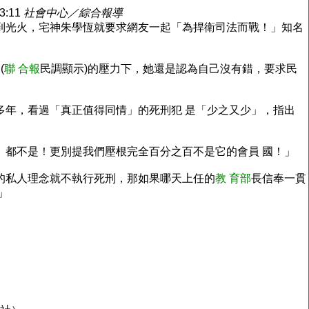
23:11
社會中心／綜合報導
到光火，宅神朱學恆就要求網友一起「為捍衛司法而戰！」知名
(
聯 合報
民調顯示)的壓力下，她還是認為自己沒有錯，要求民
多年，看過「真正值得同情」的死刑犯 是「少之又少」，指出
』都不是！更別提我們壓根完全百分之百不是它的會員 國！」
的私人理念就不執行死刑，那如果哪天上任的
教 育部
長信奉一貫
」