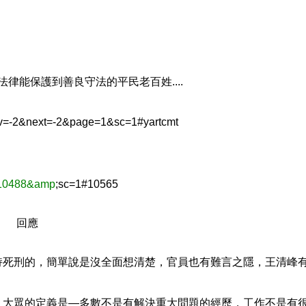
律能保護到善良守法的平民老百姓....
rev=-2&next=-2&page=1&sc=1#yartcmt
d=10488&amp
;sc=1#10565
02 07:46 回應
持死刑的，簡單說是沒全面想清楚，官員也有難言之隱，王清峰
。大眾的定義是—多數不是有解決重大問題的經歷，工作不是有