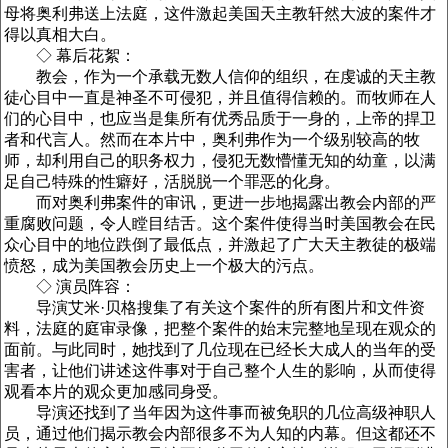
母将奥利弗送上法庭，这件激起美国天主教轩然大波的案件才
得以真相大白。
◇ 幕后花絮：
教会，作为一个承载无数人信仰的组织，在虔诚的天主教
徒心目中一直是神圣不可侵犯，并且值得信赖的。而牧师在人
们的心目中，也应当是集所有优秀品质于一身的，上帝的捍卫
者和代言人。然而在本片中，奥利弗作为一个级别较高的牧
师，却利用自己的职务权力，侵犯无数懵懂无知的幼童，以满
足自己特殊的性癖好，活脱脱一个罪恶的化身。
而对奥利弗案件的审讯，更进一步地揭露出教会内部的严
重腐败问题，令人瞠目结舌。这个案件使得当时美国教会在民
众心目中的地位跌倒了最低点，并激起了广大天主教徒的极端
愤怒，成为美国教会历史上一个极大的污点。
◇ 演员阵容：
导演艾米·贝格搜集了有关这个案件的所有图片和文件资
料，法庭的庭审录像，把整个案件的始末完整地呈现在观众的
面前。与此同时，她找到了几位现在已经长大成人的当年的受
害者，让他们讲述这件事对于自己整个人生的影响，从而使得
观看本片的观众更加感同身受。
导演还找到了当年因为这件事而被免职的几位高级神职人
员，通过他们揭示教会内部很多不为人知的内幕。但这都还不