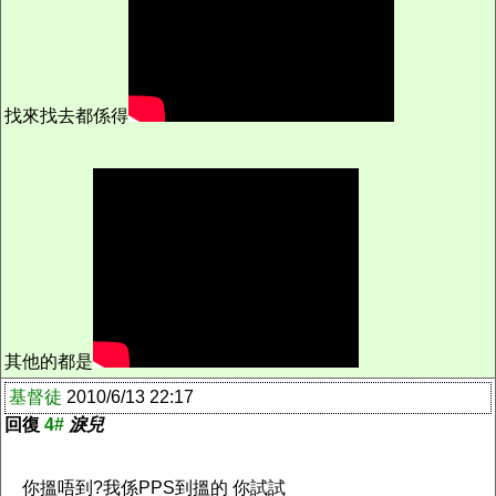
找來找去都係得
其他的都是
基督徒
2010/6/13 22:17
回復
4#
淚兒
你搵唔到?我係PPS到搵的 你試試