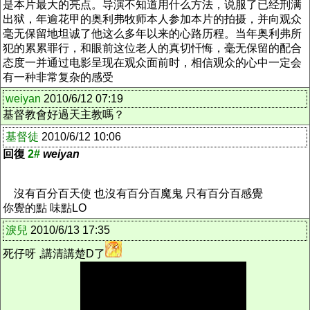
是本片最大的亮点。导演不知道用什么方法，说服了已经刑满
出狱，年逾花甲的奥利弗牧师本人参加本片的拍摄，并向观众
毫无保留地坦诚了他这么多年以来的心路历程。当年奥利弗所
犯的累累罪行，和眼前这位老人的真切忏悔，毫无保留的配合
态度一并通过电影呈现在观众面前时，相信观众的心中一定会
有一种非常复杂的感受
weiyan
2010/6/12 07:19
基督教會好過天主教嗎？
基督徒
2010/6/12 10:06
回復
2#
weiyan
沒有百分百天使 也沒有百分百魔鬼 只有百分百感覺
你覺的點 味點LO
淚兒
2010/6/13 17:35
死仔呀 ,講清講楚D了