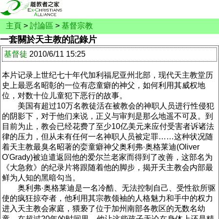
主頁
>
討論區
>
基督宗教
一套關於天主教的記錄片
基督徒
2010/6/11 15:25
本片记录上世纪七十年代加利福尼亚州北部，现代天主教堂历
史上最恶名昭彰的一位有恋童癖的神父，如何利用其威权地
位，对数十位儿童犯下恶行的故事。
美国有超过10万名教徒活在被教会的神职人员进行性侵犯
的阴影下，对于他们来说，正义与审判是那么地遥不可及。到
目前为止，教会已经花费了至少10亿美元来应付受害者诉诸法
律的压力，但从未有任何一名神职人员被定罪……这种状况随
着天主教最臭名昭著的娈童癖神父奥利弗·奥格莱迪(Oliver
O'Grady)被迫遣返回他的爱尔兰老家而得到了改善，这部名为
《大急救》的纪录片将跟随着他的脚步，揭开天主教会内部最
鲜为人知的黑暗勾当。
奥利弗·奥格莱迪是一名冷酷、无法控制自己、受性欲所驱
使的疯狂掠夺者，他利用其宗教领袖的人格魅力和手中的权力
进入天主教会家庭，猥亵了位于加州南部各教区的无数名幼
童，在超过20年的时间里，他让这些孩子无论在身体上还是精