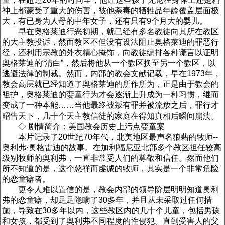
神上都蒙受了重大的伤害，被他荼毒的牺牲品年龄覆盖层面极
大，有已身为人母的中年女子，还有只有9个月大的婴儿。
早在奥格莱迪行恶初期，就已经有多名教徒向其所在教区
的大主教投诉，然而教区不但没有设法阻止奥格莱迪的罪恶行
径，还利用宗教的外衣精心掩饰，向教徒编排各种谎言以证明
奥格莱迪的“清白”，然后将他从一个教区换至另一个教区，以
逃避法律的制裁。然而，内部的教会文献记载，早在1973年，
教会高层就已经知道了奥格莱迪的所作所为，正是由于教会的
袒护，奥格莱迪的娈童行为才会逐渐上升成为一种习惯，继而
变成了一种本能……当他最终被叛有罪并被流放之后，罪行才
昭告天下，几十个天主教信徒的家庭在得知真相后瞬间崩溃。
◇ 剧情简介：美国教会历史上污点娈童案
本片记录了20世纪70年代，北美地区最声名狼藉的牧师--
奥利弗·奥格雷迪的故事。在加利福尼亚北部多个教区担任较高
级别牧师的奥利弗，一直非常受人们的尊敬和信任。然而他们
所不知道的是，这个慈祥而虔诚的牧师，其实是一个非常危险
的恋童癖者。
更令人难以置信的是，教会内部的领导阶层明明知道奥利
弗的恋童癖，却足足隐瞒了30多年，并且从未采取过任何措
施，导致在30多年以内，这些教区内的几十个儿童，包括男孩
和女孩，都受到了奥利弗不同程度的性侵犯。直到受害人的父