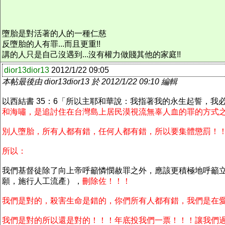
墮胎是對活著的人的一種仁慈
反墮胎的人有罪...而且更重!!
講的人只是自己沒遇到...沒有權力做賤其他的家庭!!
dior13dior13
2012/1/22 09:05
本帖最後由 dior13dior13 於 2012/1/22 09:10 編輯
以西結書 35：6「所以主耶和華說：我指著我的永生起誓，
和海嘯，是追討住在台灣島上居民漠視流無辜人血的罪的方式
別人墮胎，所有人都有錯，任何人都有錯，所以要集體懲罰！
所以：
我們基督徒除了向上帝呼籲憐憫赦罪之外，應該更積極地呼籲
願，施行人工流產），
刪除佐！！！
我們是對的，殺害生命是錯的，你們所有人都有錯，我們是在
我們是對的所以還是對的！！！年底投我們一票！！！讓我們