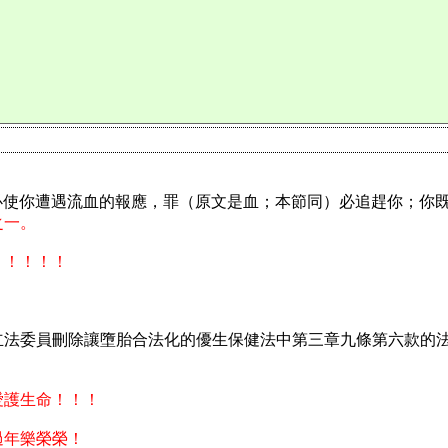
我必使你遭遇流血的報應，罪（原文是血；本節同）必追趕你；你
之一。
！！！！！
立法委員刪除讓墮胎合法化的優生保健法中第三章九條第六款的
愛護生命！！！
過年樂榮榮！