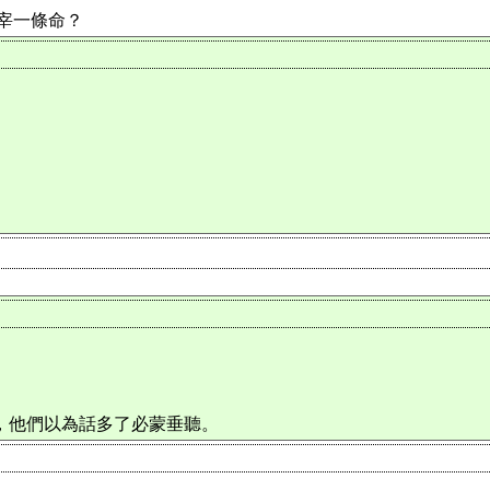
是宰一條命？
話，他們以為話多了必蒙垂聽。