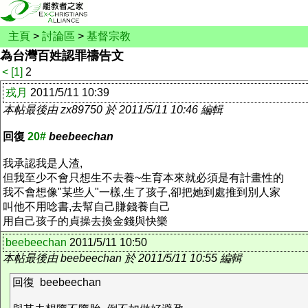
主頁
>
討論區
>
基督宗教
為台灣百姓認罪禱告文
<
[1]
2
戎月
2011/5/11 10:39
本帖最後由 zx89750 於 2011/5/11 10:46 編輯
回復
20#
beebeechan
我承認我是人渣,
但我至少不會只想生不去養~生育本來就必須是有計畫性的
我不會想像"某些人"一樣,生了孩子,卻把她到處推到別人家
叫他不用唸書,去幫自己賺錢養自己
用自己孩子的貞操去換金錢與快樂
beebeechan
2011/5/11 10:50
本帖最後由 beebeechan 於 2011/5/11 10:55 編輯
回復 beebeechan