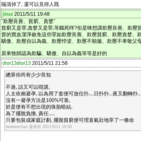
隔清掉了, 還可以見得人既
jiisui
2011/5/11 19:48
"欺壓良善、貧窮、貪婪"
貧窮又是罪,貪婪又是罪,等餓死咩?佢是咪想講欺壓良善、欺
督的寶血潔淨赦免這些罪如欺壓良善、欺壓貧窮、欺壓貪婪、
驕傲、欺壓自以為義、欺壓悖逆、欺壓不順服、欺壓不孝敬父
原來牧師認為欺騙、驕傲、自以為義等等是好的
dior13dior13
2011/5/11 21:58
總算你尚有少少良知
不過, 話又可以咁講,
人太依賴避孕, 以為用了套便可放任扑....日扑扑...夜又翻轉扑..
沒有一避孕方法是100%可靠,
於是便有不想出現的珠胎暗結,
為了擺脫負擔, 責任.....
只要包裝成家庭計劃, 擺脫貧窮便可理直氣壯地宰了一條命
beebeechan 發表於 2011/5/11 10:50