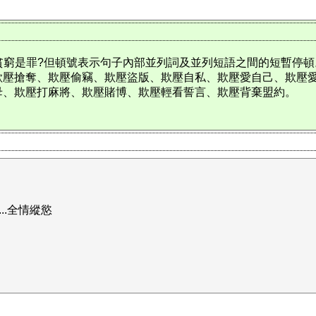
壓貧窮是罪?但頓號表示句子內部並列詞及並列短語之間的短暫停
欺壓搶奪、欺壓偷竊、欺壓盜版、欺壓自私、欺壓愛自己、欺壓
母、欺壓打麻將、欺壓賭博、欺壓輕看誓言、欺壓背棄盟約。
...全情縱慾