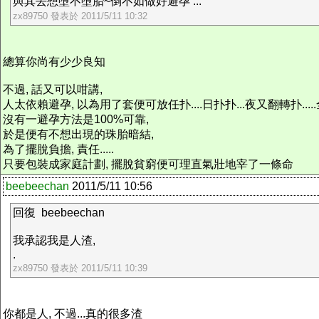
與其去想墮不墮胎~倒不如做好避孕 ...
zx89750 發表於 2011/5/11 10:32
總算你尚有少少良知
不過, 話又可以咁講,
人太依賴避孕, 以為用了套便可放任扑....日扑扑...夜又翻轉扑....
沒有一避孕方法是100%可靠,
於是便有不想出現的珠胎暗結,
為了擺脫負擔, 責任.....
只要包裝成家庭計劃, 擺脫貧窮便可理直氣壯地宰了一條命
beebeechan
2011/5/11 10:56
回復 beebeechan
我承認我是人渣,
.
zx89750 發表於 2011/5/11 10:39
你都是人, 不過...真的很多渣