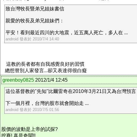
致台灣牧長暨弟兄姐妹書信
親愛的牧長及弟兄姐妹們：
平安！看到最近四川的大地震，近五萬人死亡，多人在 ...
android 發表於 2010/7/4 14:40
這教的長者都有自我感覺良好的習慣
總想替別人家發言...卻又表達得很白癡
greenboy0825
2012/1/4 12:45
這位基督教的"先知"比爾雷奇在2010年3月21日又為台灣預言
下一個月裡，台灣的股市就會開始走 ...
android 發表於 2010/7/5 01:56
股價的波動是上帝的試探?
挖賽! 真是奇聞!!