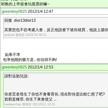
耶教的上帝挺會玩股票的嘛~
greenboy0825
2012/1/4 12:47
回復 dior13dior13
其實您也不彷考慮入會，反正他說會下坡你就買，他說上揚你就
android 發表於 2010/7/6 00:21
如果不準
包準他開的藥方是...你信得不夠!
greenboy0825
2012/1/4 12:53
請對這胎兒說:
你老荳老母生了你也不會養育你, 現在對你是比較仁慈了吧?
貧窮是種罪, 你生下來會使父 ...
beebeechan 發表於 2011/5/11 10:15