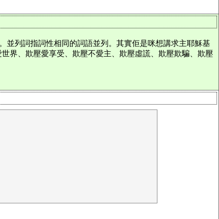
頓。並列詞指詞性相同的詞語並列。其實佢是咪想講求主耶穌基
愛世界、欺壓愛享受、欺壓不愛主、欺壓虛謊、欺壓欺騙、欺壓