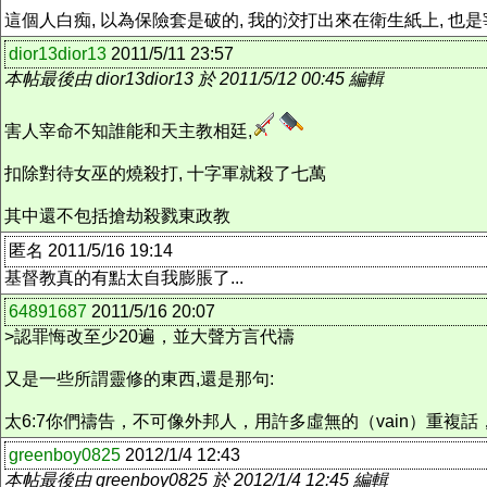
這個人白痴, 以為保險套是破的, 我的洨打出來在衛生紙上, 也
dior13dior13
2011/5/11 23:57
本帖最後由 dior13dior13 於 2011/5/12 00:45 編輯
害人宰命不知誰能和天主教相廷,
扣除對待女巫的燒殺打, 十字軍就殺了七萬
其中還不包括搶劫殺戮東政教
匿名 2011/5/16 19:14
基督教真的有點太自我膨脹了...
64891687
2011/5/16 20:07
>認罪悔改至少20遍，並大聲方言代禱
又是一些所謂靈修的東西,還是那句:
太6:7你們禱告，不可像外邦人，用許多虛無的（vain）重複
greenboy0825
2012/1/4 12:43
本帖最後由 greenboy0825 於 2012/1/4 12:45 編輯