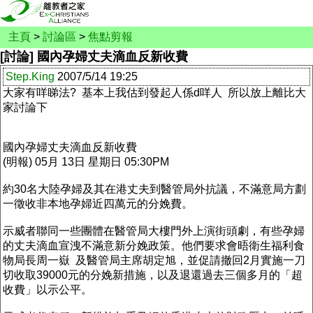
主頁
>
討論區
>
焦點剪報
[討論] 國內孕婦丈夫滴血反新收費
Step.King
2007/5/14 19:25
大家有咩睇法? 基本上我估到發起人係d咩人 所以放上離比大
家討論下
國內孕婦丈夫滴血反新收費
(明報) 05月 13日 星期日 05:30PM
約30名大陸孕婦及其在港丈夫到醫管局外抗議，不滿意局方劃
一徵收非本地孕婦近四萬元的分娩費。
示威者聯同一些團體在醫管局大樓門外上演街頭劇，有些孕婦
的丈夫滴血宣洩不滿意新分娩政策。他們要求會晤衛生福利食
物局長周一嶽 及醫管局主席胡定旭，並促請撤回2月實施一刀
切收取39000元的分娩新措施，以及退還過去三個多月的「超
收費」以示公平。