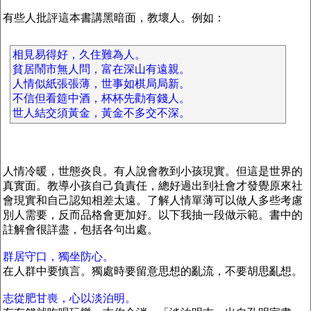
有些人批評這本書講黑暗面，教壞人。例如：
相見易得好，久住難為人。
貧居鬧市無人問，富在深山有遠親。
人情似紙張張薄，世事如棋局局新。
不信但看筵中酒，杯杯先勸有錢人。
世人結交須黃金，黃金不多交不深。
人情冷暖，世態炎良。有人說會教到小孩現實。但這是世界的
真實面。教導小孩自己負責任，總好過出到社會才發覺原來社
會現實和自己認知相差太遠。了解人情單薄可以做人多些考慮
別人需要，反而品格會更加好。以下我抽一段做示範。書中的
註解會很詳盡，包括各句出處。
群居守口，獨坐防心。
在人群中要慎言。獨處時要留意思想的亂流，不要胡思亂想。
志從肥甘喪，心以淡泊明。