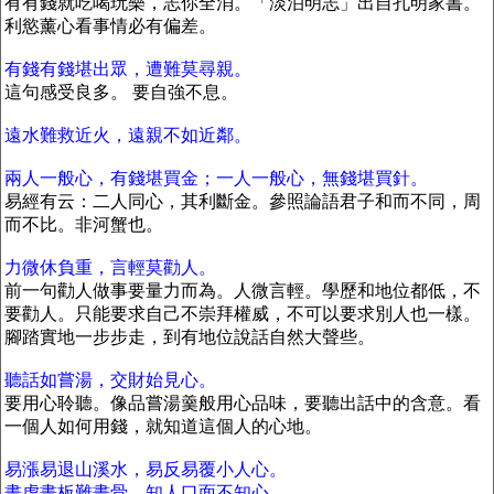
有有錢就吃喝玩樂，志你全消。「淡泊明志」出自孔明家書。
利慾薰心看事情必有偏差。
有錢有錢堪出眾，遭難莫尋親。
這句感受良多。 要自強不息。
遠水難救近火，遠親不如近鄰。
兩人一般心，有錢堪買金；一人一般心，無錢堪買針。
易經有云：二人同心，其利斷金。參照論語君子和而不同，周
而不比。非河蟹也。
力微休負重，言輕莫勸人。
前一句勸人做事要量力而為。人微言輕。學歷和地位都低，不
要勸人。只能要求自己不崇拜權威，不可以要求別人也一樣。
腳踏實地一步步走，到有地位說話自然大聲些。
聽話如嘗湯，交財始見心。
要用心聆聽。像品嘗湯羹般用心品味，要聽出話中的含意。看
一個人如何用錢，就知道這個人的心地。
易漲易退山溪水，易反易覆小人心。
畫虎畫板難畫骨，知人口面不知心。