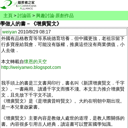
主頁
>
討論區
>
興趣討論‧原創作品
學做人的書－《增廣賢文》
weiyan
2010/8/29 08:17
外國有品格教育等等系統德育培養．但中國更強，老祖宗留下
行多寶座給我會．可能沒有版權，推廣這些沒有商業價值，小
人去做．
本文轉載自
懷恩的天空
http://weiyanwo.blogspot.com
我手頭上的書是三文書局印行，書名叫《新譯增廣賢文．千字
文》。一書兩用。讀通千字文而獲不淺。本文主力推介增廣賢
文，且先放下千字文不談。
《增廣賢文》是《是增廣昔時賢文》。大約在明朝中期出現。
是一本兒童啟蒙書。
《增廣賢文》主要內容是教做人處世的道理，是教人際關係的
書。內容很多引用古人經典，讀這書可以豐富國學知識。