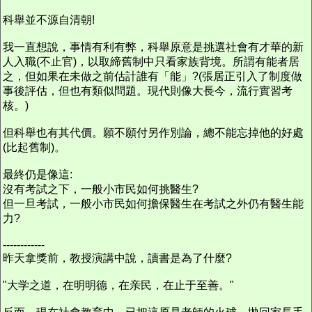
科舉並不源自清朝!
我一直想說，事情有利有弊，科舉原意是挑選社會有才華的新
人入職(不止官)，以取締舊制中只看家族背境。所謂有能者居
之，但如果在未做之前估計誰有「能」?(張居正引入了制度做
事後評估，但也有類似問題。現代則像大長今，流行實習考
核。)
但科舉也有其代價。願不願付另作別論，總不能忘掉他的好處
(比起舊制)。
最終仍是像這:
沒有考試之下，一般小市民如何挑醫生?
但一旦考試，一般小市民如何擔保醫生在考試之外仍有醫生能
力?
------------
昨天拿獎前，教授演講中說，讀書是為了什麼?
"大学之道，在明明德，在亲民，在止于至善。"