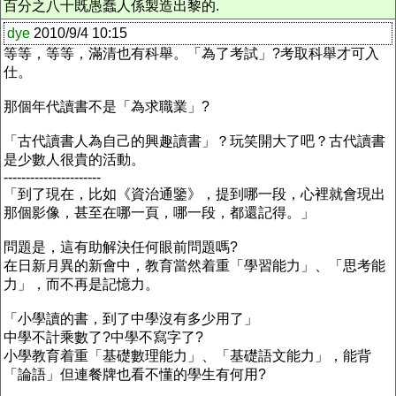
百分之八十既愚蠢人係製造出黎的.
dye
2010/9/4 10:15
等等，等等，滿清也有科舉。「為了考試」?考取科舉才可入
仕。
那個年代讀書不是「為求職業」?
「古代讀書人為自己的興趣讀書」？玩笑開大了吧？古代讀書
是少數人很貴的活動。
----------------------
「到了現在，比如《資治通鑒》，提到哪一段，心裡就會現出
那個影像，甚至在哪一頁，哪一段，都還記得。」
問題是，這有助解決任何眼前問題嗎?
在日新月異的新會中，教育當然着重「學習能力」、「思考能
力」，而不再是記憶力。
「小學讀的書，到了中學沒有多少用了」
中學不計乘數了?中學不寫字了?
小學教育着重「基礎數理能力」、「基礎語文能力」，能背
「論語」但連餐牌也看不懂的學生有何用?