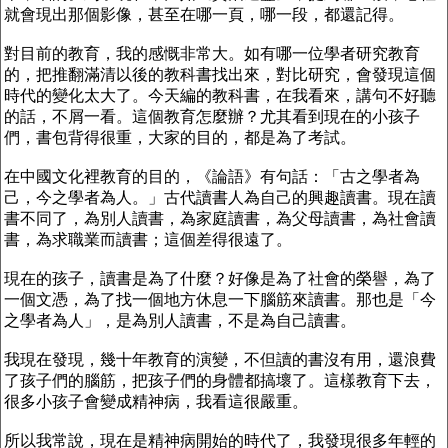
就會現出那個影像，甚至在哪一頁，哪一段，都還記得。
對目前的教育，我的感慨非常大。如有哪一位學者研究教育
的，把推翻滿清以後的教科書找出來，對比研究，會發現這個
時代的變化太大了。今天編的教科書，在我看來，講句不好聽
的話，不屑一看。這個教育怎麼辦？尤其看到現在的小孩子
們，書包背得很重，大家的目的，都是為了考試。
在中國文化裡教育的目的，《論語》有句話：「古之學者為
己，今之學者為人。」古代讀書人為自己的興趣讀書。現在讀
書不同了，為別人讀書，為家庭讀書，為父母讀書，為社會讀
書，為求職業而讀書；這個差得很遠了。
現在的孩子，讀書是為了什麼？好像是為了社會的榮譽，為了
一個文憑，為了找一個地方休息一下腦筋來讀書。那也是「今
之學者為人」，是為別人讀書，不是為自己讀書。
我現在發現，幾十年教育的演變，不但讀的書沒有用，還浪費
了孩子們的腦筋，把孩子們的身體都搞壞了。這樣教育下去，
很多小孩子會變成精神病，我看這很嚴重。
所以我常說，現在是精神病開始的時代了，我發現很多年輕的