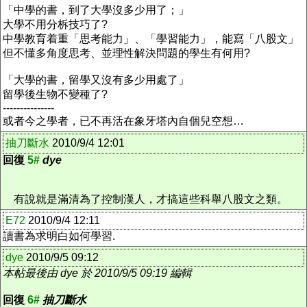
「中學的書，到了大學沒多少用了；」
大學不用分柝技巧了?
中學教育着重「思考能力」、「學習能力」，能寫「八股文」
但不懂多角度思考、並理性解決問題的學生有何用?
「大學的書，留學又沒有多少用處了」
留學後生物不變種了?
---------------
或者今之學者，已不再活在象牙塔內自個兒空想…
抽刀斷水
2010/9/4 12:01
回復
5#
dye
有說就是滿清為了控制漢人，才搞這些科舉八股文之類。
E72
2010/9/4 12:11
讀書為求明白如何學習.
dye
2010/9/5 09:12
本帖最後由 dye 於 2010/9/5 09:19 編輯
回復
6#
抽刀斷水