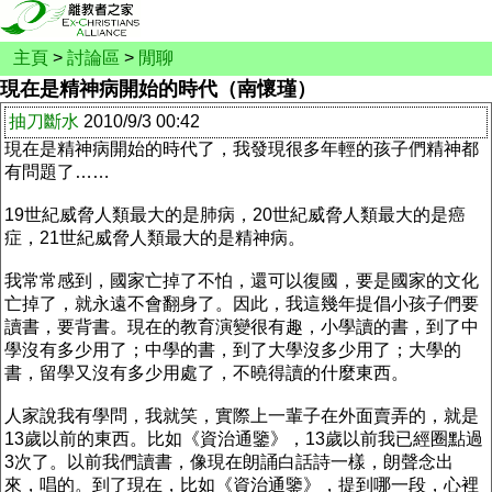
主頁
>
討論區
>
閒聊
現在是精神病開始的時代（南懷瑾）
抽刀斷水
2010/9/3 00:42
現在是精神病開始的時代了，我發現很多年輕的孩子們精神都
有問題了……
19世紀威脅人類最大的是肺病，20世紀威脅人類最大的是癌
症，21世紀威脅人類最大的是精神病。
我常常感到，國家亡掉了不怕，還可以復國，要是國家的文化
亡掉了，就永遠不會翻身了。因此，我這幾年提倡小孩子們要
讀書，要背書。現在的教育演變很有趣，小學讀的書，到了中
學沒有多少用了；中學的書，到了大學沒多少用了；大學的
書，留學又沒有多少用處了，不曉得讀的什麼東西。
人家說我有學問，我就笑，實際上一輩子在外面賣弄的，就是
13歲以前的東西。比如《資治通鑒》，13歲以前我已經圈點過
3次了。以前我們讀書，像現在朗誦白話詩一樣，朗聲念出
來，唱的。到了現在，比如《資治通鑒》，提到哪一段，心裡