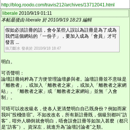
http://blog.roodo.com/travis212/archives/13712041.html
liberale
2010/9/19 01:11
本帖最後由 liberale 於 2010/9/19 18:23 編輯
假如必須註冊的話，會令某些人誤以為註冊是為了成為
我們這個網站的「一份子」，要加入成為「會員」才可
發言 ...
抽刀斷水 發表於 2010/9/18 18:47
明白。
可否聲明：
論壇註冊純粹為了方便管理論壇參與者。論壇註冊並不意味是
「離教者」，或加入「離教者之家」，或加入「離教者之家網
站」。「離教者之家」或「離教者之家網站」並無「入會
制」。
可唔可以改改級名，使各人更清楚明白自己既身份？例如而家
我叫"投棧借宿"。不如改改名，所有新註冊既，個級別都叫"訪
客"，咁外人睇倒就會明白，唔會誤會註冊等如加入甚麼（都只
是"訪客"）。資深左，就進升為"論壇討論者"之類。