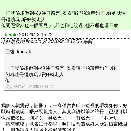
佢就係想做到--沒注冊留言 ,看看這裡的環境如何 ,好的就注
冊繼續玩 ,唔好就走人
但問題當然也一眼看見了 ,我也和他說過 ,他不理也理不成
liberale
2010/9/18 15:22
本帖最後由 liberale 於 2010/9/18 17:56 編輯
回復 liberale
佢就係想做到--沒注冊留言 ,看看這裡的環境如何 ,好
的就注冊繼續玩 ,唔好就走人
但 ...
淚兒 發表於 2010/9/18 11:27
我個人就覺得，註冊了，一樣係留言睇下這裡的環境如何，好
既就繼續玩，唔好既就走人。其實容許以筆名註冊，已經可以
保證匿名性，例如以「無名氏」、「冇名氏」、「我來玩」、
「我來破壞」做名註冊都得，照計唔會造成好大既對留言既阻
力，但係讀既人讀起上黎就清楚得多。