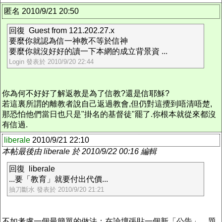
匿名 2010/9/21 20:50
回復 Guest from 121.202.27.x
要麼你就認為信一神教不等於信神
要麼你就沒好好的讀一下本網的成立背景資 ...
Login 發表於 2010/9/20 22:44
你為何不好好了解返教是為了信教?還是信耶穌?
若這裏所謂的離教者說自己返過教會,但仍對這攪到唔清唔楚,
那恐怕他們當日也只是"掛名的基督徒"罷了.你根本就從來都沒
有信過.
liberale
2010/9/21 22:10
本帖最後由 liberale 於 2010/9/22 00:16 編輯
回復 liberale
...要「教育」就要付出代價...
抽刀斷水 發表於 2010/9/20 21:21
不如考慮一個最簡單的做法：在論壇張貼一個新「公告」，題