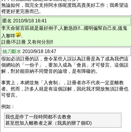
無論如何，我完全支持阿水係呢度既高貴美好工作；我希望這
裡更好更完善而已。
匿名 2010/9/18 16:41
李天命留言區就是最好例子,人數急跌!!...擺明偏幫自己友,搵鬼
入黎咩
.
註冊/不註冊 又有何分別!!
抽刀斷水
2010/9/18 18:47
假如必須註冊的話，會令某些人誤以為註冊是為了成為我們這
個網站的「一份子」，要加入成為「會員」才可發言。這個誤
解，對於能容納不同聲音的論壇，是有障礙的。
事實上，本網並無「入會制」，註冊者亦不代表一定是離教
者。然而，許多人就是有這個誤解，因此我才開放無須註冊也
可發言。
例如：
我也是停了一段時間都不去教會
甚至想加入離教者之家（我真的辦了個ID)