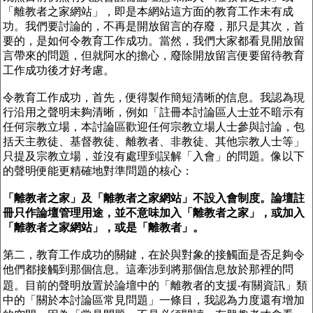
「離教者之家網站」，即是本網站這方面的教育工作未有成
功。我們要討論的，不再是開放留言的存廢，那只是其次，首
要的，是如何令教育工作成功。當然，我們大家都看見開放留
言帶來的問題，但就阿水的擔心，廢除開放留言便要留待教育
工作成功後才好考慮。
令教育工作成功，首先，便得製作簡短清晰的信息。我認為現
行沿用之聲明未夠清晰，例如「註冊本討論區人士並不暗示有
任何宗教立場，本討論區歡迎任何宗教立場人士參與討論，包
括天主教徒、基督教徒、離教者、非教徒、其他宗教人士等」
只提及宗教立場，並沒有處理到誤解「入會」的問題。像以下
的聲明便能更精確地對準問題的核心：
「離教者之家」及「離教者之家網站」不設入會制度。論壇註
冊只作論壇管理用途，並不意味加入「離教者之家」，或加入
「離教者之家網站」，或是「離教者」。
第二，教育工作成功的關鍵，在於與對象的接觸面是否足夠令
他們都接觸到那個信息。這牽涉到將那個信息放於那裡的問
題。目前的聲明放置於論壇中的「離教者的支援‧有關資訊」類
中的「關於本討論區常見問題」一條目，我認為力度還有增加