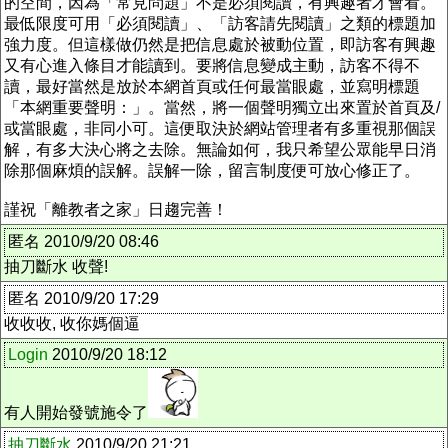
的空間，因為「常見問題」不是必須閱讀，有興趣者才會看。
最低限度可用「必須閱讀」、「訪客請先閱讀」之類的標題加
強力度。但這樣做仍然是把信息處於被動位置，即訪客有興趣
又有心進入條目才能讀到。要將信息變成主動，訪客不得不
讀，最好當然是放於本網首頁或任何最當眼處，並寫明標題
「本網重要聲明：」。當然，將一個聲明獨立出來置於首頁及/
或當眼處，非同小可。這便取決於網站管理者有多重視那個誤
解，有多大決心將之去除。無論如何，我只希望公眾能早日消
除那個麻煩的誤解。誤解一除，留言制度便可放心修正了。
謹祝「離教者之家」日趨完善！
匿名 2010/9/20 08:46
抽刀斷水 收聲!
匿名 2010/9/20 17:29
收收收, 收你媽個逼
Login
2010/9/20 18:12
有人開始發號施令了
抽刀斷水
2010/9/20 21:21