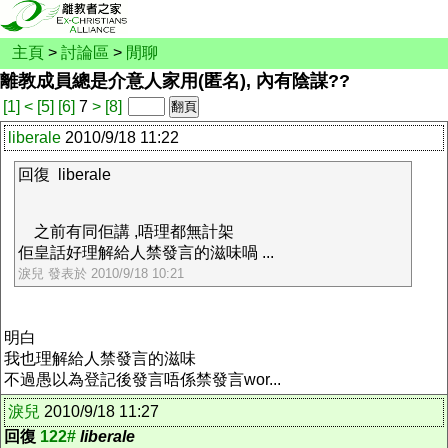
主頁
>
討論區
>
閒聊
離教成員總是介意人家用(匿名), 內有陰謀??
[1]
<
[5]
[6]
7
>
[8]
liberale
2010/9/18 11:22
回復 liberale
之前有同佢講 ,唔理都無計架
佢皇話好理解給人禁發言的滋味喎 ...
淚兒 發表於 2010/9/18 10:21
明白
我也理解給人禁發言的滋味
不過愚以為登記後發言唔係禁發言wor...
淚兒
2010/9/18 11:27
回復
122#
liberale