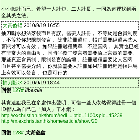
小小獻計而已。希望一人計短、二人計長，一同為這裡找到兩
全其美之法。
大黃傻貓
2010/9/19 16:55
抽刀斷水想法落後而且有誤。需要人註冊﹐ 不等於是會員制度
﹑不等於你想限制發言﹐ 除非註冊過程﹑帳戶需要經過某些人
審閱才可以有效﹐ 如果註冊過程簡單﹑不經審閱﹐ 其實也已經
有非常大的自由度﹐ 同時平衡了發言者需要負上言責的需要。
那些真正會員制﹑限制發言的論壇﹐ 註冊過程需要比人審閱﹑
而且甚至需要介紹﹐ 你就算需要人註冊如果註冊過程是帳戶馬
上有效可以發言﹐ 也是可行的。
抽刀斷水
2010/9/19 18:44
回復
127#
liberale
其實這點我已在多處作出聲明，可惜一些人依然覺得註冊一個
ID都以為自己已「加入」了本網：
http://exchristian.hk/forum/redi ... ptid=1100&pid=45239
http://m.exchristian.hk/home/article/show/20
回復
128#
大黃傻貓