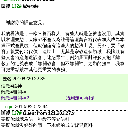
回復
132#
liberale
謝謝你的詳盡意見。
我的看法是，一樣米養百樣人，有些人就是怎教也沒用。其實
以常理去想，大家都不會以為註冊論壇留言就代表加入成為本
網正式會員啦，但就偏偏有這些人的想法出現。另外，要「教
育」就要付出代價，這世上、尤其是宗教這個領域，我懷疑有
些人會特意創造誤會，迷惑眾生，例如我面對許多人把「離
教」的定義改成「離開教會、但不離開神」之類的扭曲，我寧
可把重點放在其他更重要的事務。
匿名 2010/9/20 22:35
信教≠信神
離教≠離開神
離教=離開神?................................錯到無可再錯!!!
Login
2010/9/20 22:44
回復
137#
Guest
from 121.202.27.x
要麼你就認為信一神教不等於信神
要麼你就沒好好的讀一下本網的成立背景資料