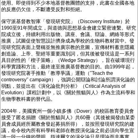
使用。即使得到不少本地基督教團體的支持，此書在全國各地
的反應仍欠佳，不斷遭受反對和拒絕。
保守派基督教智庫「發現研究院」（Discovery Institute）於
1990至91年間成立，與道德與思想基金會建立緊密連繫。研究
院成立後，持續利用出版物、講座、會議、辯論、網絡等形式
推廣，試圖促使智慧設計擠身成為學校的生物科教材當中。發
現研究院表面上聲稱並無推廣宗教的意圖，宣傳材料蓄意隱藏
創造論、上帝、聖經等重要識別詞，但其後被發現這是一系列
具目的性的「楔子策略」（Wedge Strategy），旨在破壞現行
科學實踐和方法，最終達至推廣基督教的目的。由1999年起，
發現研究院著手推動「教導爭議」運動（"Teach the
controversy" campaign），強調公開辯論和討論所謂演化論的
弱點，並提出在《演化論批判分析》（Critical Analysis of
Evolution）課程計劃中，以《關於熊貓與人》作為主流科學和
生物學教科書的替代品。
2004年，美國賓州一個小鎮多佛（Dover）的校區教育委員會
接受了匿名捐贈《關於熊貓與人》共60冊（其後被揭發由某委
員會成員經所屬教會發起募捐所得），並按照發現研究院的建
議，命令校內所有科學科老師在教授演化論之前必須向學生宣
讀一段一分鐘的聲明，指達爾文的演化論只是理論而非事實，