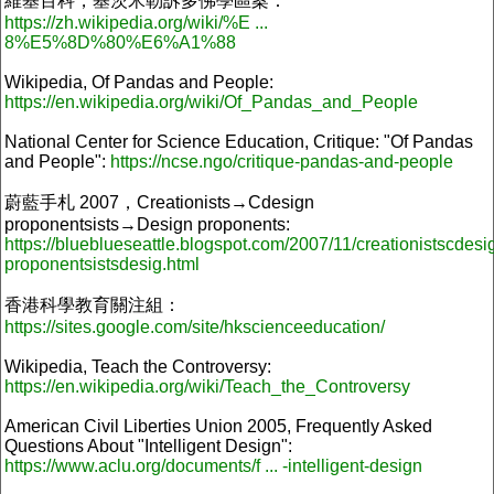
維基百科，基茨米勒訴多佛學區案：
https://zh.wikipedia.org/wiki/%E ...
8%E5%8D%80%E6%A1%88
Wikipedia, Of Pandas and People:
https://en.wikipedia.org/wiki/Of_Pandas_and_People
National Center for Science Education, Critique: "Of Pandas
and People":
https://ncse.ngo/critique-pandas-and-people
蔚藍手札 2007，Creationists→Cdesign
proponentsists→Design proponents:
https://blueblueseattle.blogspot.com/2007/11/creationistscdesi
proponentsistsdesig.html
香港科學教育關注組：
https://sites.google.com/site/hkscienceeducation/
Wikipedia, Teach the Controversy:
https://en.wikipedia.org/wiki/Teach_the_Controversy
American Civil Liberties Union 2005, Frequently Asked
Questions About "Intelligent Design":
https://www.aclu.org/documents/f ... -intelligent-design