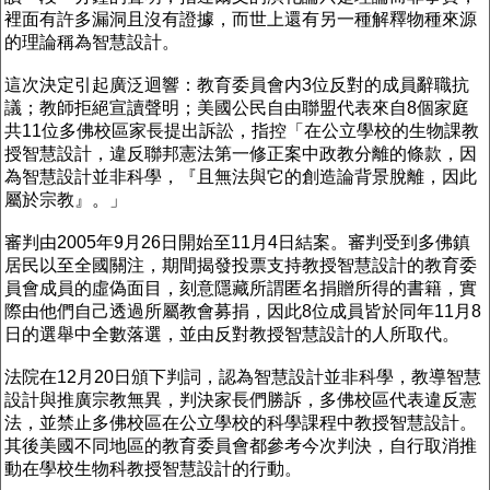
裡面有許多漏洞且沒有證據，而世上還有另一種解釋物種來源
的理論稱為智慧設計。
這次決定引起廣泛迴響：教育委員會内3位反對的成員辭職抗
議；教師拒絕宣讀聲明；美國公民自由聯盟代表來自8個家庭
共11位多佛校區家長提出訴訟，指控「在公立學校的生物課教
授智慧設計，違反聯邦憲法第一修正案中政教分離的條款，因
為智慧設計並非科學，『且無法與它的創造論背景脫離，因此
屬於宗教』。」
審判由2005年9月26日開始至11月4日結案。審判受到多佛鎮
居民以至全國關注，期間揭發投票支持教授智慧設計的教育委
員會成員的虛偽面目，刻意隱藏所謂匿名捐贈所得的書籍，實
際由他們自己透過所屬教會募捐，因此8位成員皆於同年11月8
日的選舉中全數落選，並由反對教授智慧設計的人所取代。
法院在12月20日頒下判詞，認為智慧設計並非科學，教導智慧
設計與推廣宗教無異，判決家長們勝訴，多佛校區代表違反憲
法，並禁止多佛校區在公立學校的科學課程中教授智慧設計。
其後美國不同地區的教育委員會都參考今次判決，自行取消推
動在學校生物科教授智慧設計的行動。