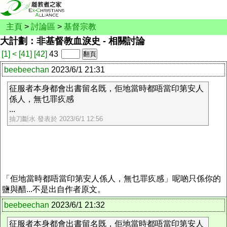
主頁
>
討論區
>
基督宗教
大計劃：非基督教血淚史 - 相關討論
[1]
<
[41]
[42]
43
beebeechan
2023/6/1 21:31
征服者本身都會出書留名既，佢地當時都唔當印第安人
係人，無乜罪疚感
...
抽刀斷水 發表於 2023/6/1 12:56
「佢地當時都唔當印第安人係人，無乜罪疚感」呢啲只係你的
鹽與醋...不是出自作者原文。
beebeechan
2023/6/1 21:32
征服者本身都會出書留名既，佢地當時都唔當印第安人