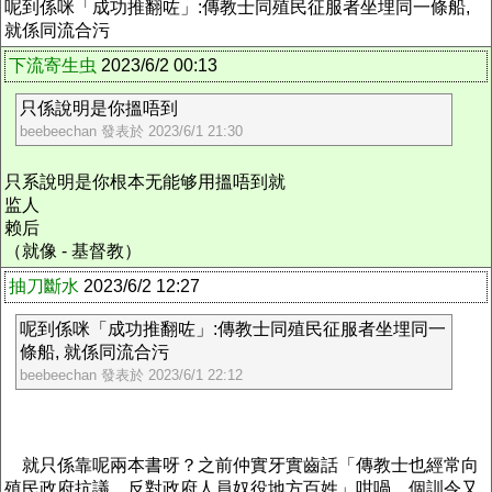
呢到係咪「成功推翻咗」:傳教士同殖民征服者坐埋同一條船,
就係同流合污
下流寄生虫
2023/6/2 00:13
只係說明是你搵唔到
beebeechan 發表於 2023/6/1 21:30
只系說明是你根本无能够用搵唔到就
监人
赖后
（就像 - 基督教）
抽刀斷水
2023/6/2 12:27
呢到係咪「成功推翻咗」:傳教士同殖民征服者坐埋同一
條船, 就係同流合污
beebeechan 發表於 2023/6/1 22:12
就只係靠呢兩本書呀？之前仲實牙實齒話「傳教士也經常向
殖民政府抗議，反對政府人員奴役地方百姓」咁喎，個訓令又