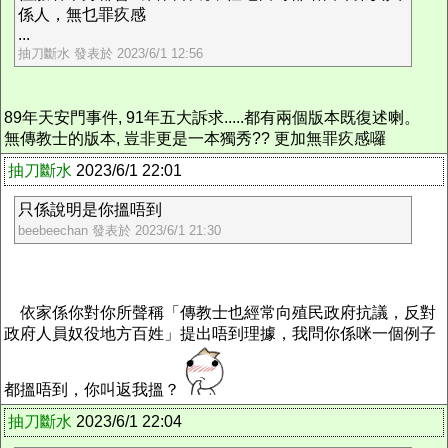
係人，無乜罪疚感
...
抽刀斷水 發表於 2023/6/1 12:56
89年天安門事件, 91年五大訴求.....都有兩個版本既復述喇。
無傳教士的版本, 豈非更是一本獨秀?? 更加無罪疚感囉
抽刀斷水
2023/6/1 22:01
只係說明是你搵唔到
beebeechan 發表於 2023/6/1 21:30
依家係你對你所聲稱「傳教士也經常向殖民政府抗議，反對
政府人員奴役地方百姓」提出唔到理據，我問你係咪一個例子
都搵唔到，你叫返我搵？
抽刀斷水
2023/6/1 22:04