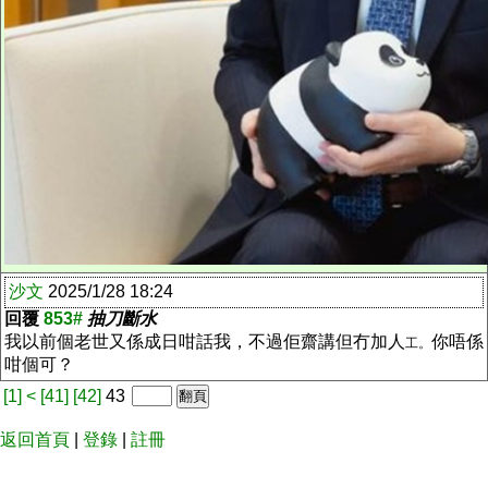
沙文
2025/1/28 18:24
回覆
853#
抽刀斷水
我以前個老世又係成日咁話我，不過佢齋講但冇加人
你唔係
工。
咁個可？
[1]
<
[41]
[42]
43
返回首頁
|
登錄
|
註冊