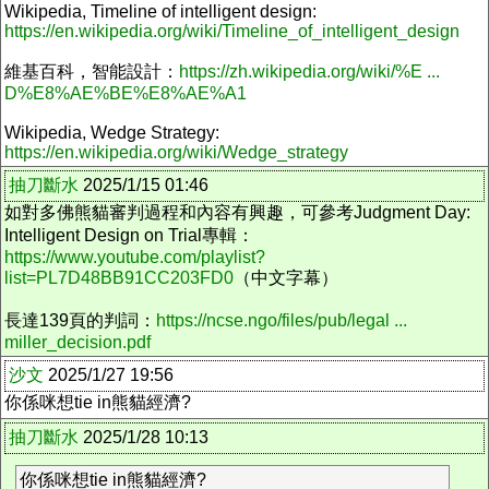
Wikipedia, Timeline of intelligent design:
https://en.wikipedia.org/wiki/Timeline_of_intelligent_design
維基百科，智能設計：
https://zh.wikipedia.org/wiki/%E ...
D%E8%AE%BE%E8%AE%A1
Wikipedia, Wedge Strategy:
https://en.wikipedia.org/wiki/Wedge_strategy
抽刀斷水
2025/1/15 01:46
如對多佛熊貓審判過程和內容有興趣，可參考Judgment Day:
Intelligent Design on Trial專輯：
https://www.youtube.com/playlist?
list=PL7D48BB91CC203FD0
（中文字幕）
長達139頁的判詞：
https://ncse.ngo/files/pub/legal ...
miller_decision.pdf
沙文
2025/1/27 19:56
你係咪想tie in熊貓經濟?
抽刀斷水
2025/1/28 10:13
你係咪想tie in熊貓經濟?