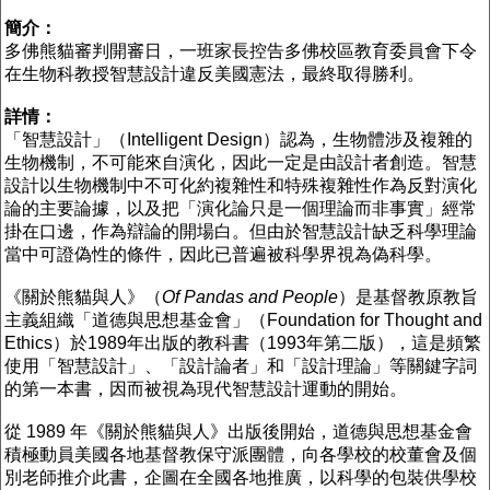
簡介：
多佛熊貓審判開審日，一班家長控告多佛校區教育委員會下令
在生物科教授智慧設計違反美國憲法，最終取得勝利。
詳情：
「智慧設計」（Intelligent Design）認為，生物體涉及複雜的
生物機制，不可能來自演化，因此一定是由設計者創造。智慧
設計以生物機制中不可化約複雜性和特殊複雜性作為反對演化
論的主要論據，以及把「演化論只是一個理論而非事實」經常
掛在口邊，作為辯論的開場白。但由於智慧設計缺乏科學理論
當中可證偽性的條件，因此已普遍被科學界視為偽科學。
《關於熊貓與人》（
Of Pandas and People
）是基督教原教旨
主義組織「道德與思想基金會」（Foundation for Thought and
Ethics）於1989年出版的教科書（1993年第二版），這是頻繁
使用「智慧設計」、「設計論者」和「設計理論」等關鍵字詞
的第一本書，因而被視為現代智慧設計運動的開始。
從 1989 年《關於熊貓與人》出版後開始，道德與思想基金會
積極動員美國各地基督教保守派團體，向各學校的校董會及個
別老師推介此書，企圖在全國各地推廣，以科學的包裝供學校