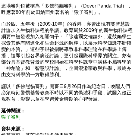
這場審判也被稱為「多佛熊貓審判」（Dover Panda Trial），
呼應著80年前於田納西州著名的「猴子審判」。
而於四、五年後（2009-10年）的香港，亦曾出現有關智慧設
計論加入生物科課程的爭議。教育局於2009年的新生物科課程
綱要中被發現加入相關句子：「除達爾文理論外，還鼓勵學生
探索其他有關進化和生命起源的解釋，以展示科學知識不斷轉
變的本質。」這些字眼被指將導致非科學理論在科學課上傳
播，隨即引起各界廣泛討論，更引起國際科學界的關注。亦有
部分具基督教背景的學校開始在科學科課堂中講述不屬科學的
「神創論」和「智慧設計論」，企圖混淆宗教與科學，最終亦
由支持科學的一方取得勝利。
謹以「多佛熊貓審判」開審日9月26日作為紀念日，喚醒人們
必須時刻警惕基督教會不時以不同的偽裝和手段，試圖入侵正
規教育，影響兒童在學習黃金時期的心智發展。
延伸閱讀：
猴子審判
資料來源：