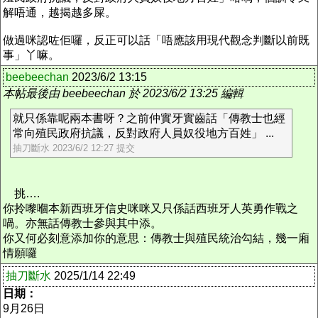
解唔通，越揭越多屎。
做過咪認咗佢囉，反正可以話「唔應該用現代觀念判斷以前既
事」丫嘛。
beebeechan
2023/6/2 13:15
本帖最後由 beebeechan 於 2023/6/2 13:25 編輯
就只係靠呢兩本書呀？之前仲實牙實齒話「傳教士也經
常向殖民政府抗議，反對政府人員奴役地方百姓」 ...
抽刀斷水 2023/6/2 12:27 提交
挑….
你拎嚟嗰本新西班牙信史咪咪又只係話西班牙人英勇作戰之
喎。亦無話傳教士參與其中添。
你又何必刻意添加你的意思：傳教士與殖民統治勾結，幾一廂
情願囉
抽刀斷水
2025/1/14 22:49
日期：
9月26日