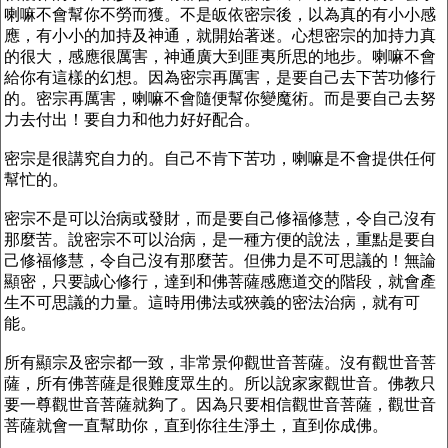
喇嘛不會幫你不勞而獲。不是皈依密宗後，以為真的有小小感
應，有小小的加持及神通，就開始著迷。心想密宗的加持力真
的很大，感應很厲害，神通廣大到匪夷所思的地步。喇嘛不會
給你有這樣的幻想。因為密宗再厲害，是要自己去下苦功修行
的。密宗再厲害，喇嘛不會隨便幫你變魔術。而是要自己去努
力去付出！要自力和他力好好配合。
密宗是很講究自力的。自己不肯下苦功，喇嘛是不會提供任何
幫忙的。
密宗不是可以治病或發財，而是要自己修福修慧，令自己沒有
那麼苦。說密宗不可以治病，是一種方便的說法，重點是要自
己修福修慧，令自己沒有那麼苦。但佛力是不可思議的！無論
顯密，只要誠心修行，達到和佛菩薩感應道交的階段，就會產
生不可思議的力量。這時用佛法或狹義的密法治病，就有可
能。
所有顯宗及密宗都一致，非常景仰觀世音菩薩。沒有觀世音菩
薩，所有佛菩薩是很難度眾生的。所以說家家觀世音。佛教只
要一尊觀世音菩薩就夠了。因為只要相信觀世音菩薩，觀世音
菩薩就會一直幫助你，直到你往生淨土，直到你成佛。