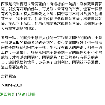
西藏是很重視觀世音菩薩的！有這樣的一句話：沒有觀世音菩
薩，就沒有西藏的佛法。可見觀世音菩薩的重要。也有一個很
有名的公案：有人問劉銳之上師，問密宗可不可以治病？他連
答三次：我不知道。他要這位信徒念觀世音菩薩，求觀世音菩
薩。劉銳之上師說，他自己都要祈求觀世音菩薩。這個開示令
人有非常深刻的印象。
還有一點，閉關是要修行人修到一定程度才開始閉關的，不是
一般嬰兒般的初學者能夠做到的。發心要閉關很好！但一般密
宗弟子跟很多顯宗弟子一樣，生活沒有很大的差別，都是一邊
工作，一邊修行。很多密宗弟子是修到一定的條件及有小小的
成就，才可以去閉關的。閉關是為了自己的修行有長足的進
步，達到覺悟的境界，亦是為了自利利他。閉關並不是避世。
這些是要注意的。
吉祥圓滿
7-June-2010
返回首頁
|
登錄
|
註冊