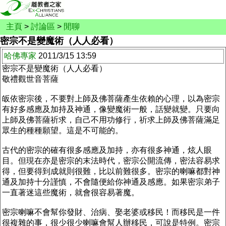
主頁
>
討論區
>
閒聊
密宗不是變魔術（人人必看）
哈佛專家
2011/3/15 13:59
密宗不是變魔術（人人必看）
敬禮觀世音菩薩
皈依密宗後，不要對上師及佛菩薩產生依賴的心理，以為密宗
有好多感應及加持及神通，像變魔術一般，話變就變。只要向
上師及佛菩薩祈求，自己不用功修行，祈求上師及佛菩薩滿足
眾生的種種願望。這是不可能的。
古代的密宗的確有很多感應及加持，亦有很多神通，炫人眼
目。但現在亦是密宗的末法時代，密宗公開流傳，密法容易求
得，但要得到成就則很難，比以前難很多。密宗的喇嘛都對神
通及加持十分謹慎，不會隨便給你神通及感應。如果密宗弟子
一直著迷這些魔術，就會很容易著魔。
密宗喇嘛不會幫你發財、治病、娶老婆或移民！而移民是一件
很複雜的事，很少很少喇嘛會幫人辦移民，可說是特例。密宗