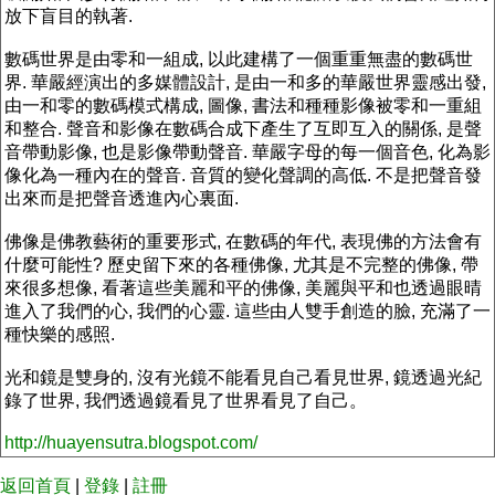
放下盲目的執著.
數碼世界是由零和一組成, 以此建構了一個重重無盡的數碼世
界. 華嚴經演出的多媒體設計, 是由一和多的華嚴世界靈感出發,
由一和零的數碼模式構成, 圖像, 書法和種種影像被零和一重組
和整合. 聲音和影像在數碼合成下產生了互即互入的關係, 是聲
音帶動影像, 也是影像帶動聲音. 華嚴字母的每一個音色, 化為影
像化為一種內在的聲音. 音質的變化聲調的高低. 不是把聲音發
出來而是把聲音透進內心裏面.
佛像是佛教藝術的重要形式, 在數碼的年代, 表現佛的方法會有
什麼可能性? 歷史留下來的各種佛像, 尤其是不完整的佛像, 帶
來很多想像, 看著這些美麗和平的佛像, 美麗與平和也透過眼晴
進入了我們的心, 我們的心靈. 這些由人雙手創造的臉, 充滿了一
種快樂的感照.
光和鏡是雙身的, 沒有光鏡不能看見自己看見世界, 鏡透過光紀
錄了世界, 我們透過鏡看見了世界看見了自己。
http://huayensutra.blogspot.com/
返回首頁
|
登錄
|
註冊