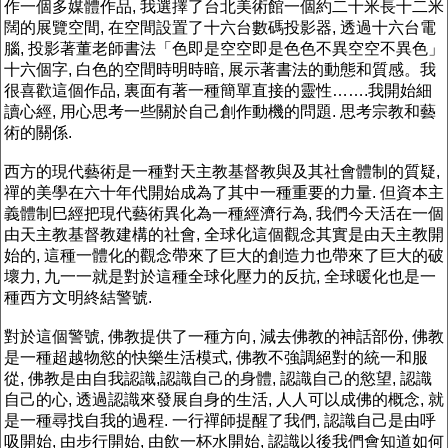
作一個多媒體作品, 我選擇了台北美術館一個約二十米長十二米
闊的展覽空間, 在空間設置了十六台數碼投影器, 透過十六台電
腦, 投影著董老師書法「色即是空空即是色色不異空空不異色」
十六個字, 白色的空間時明時暗, 展示著書法的動態和質感。我
很喜歡這個作品, 裏面有著一種簡單直接的靈性…….我開始細
讀心經, 用心思考一些關於自己創作動機的問題. 思考宗教和藝
術的關係.
西方的現代藝術是一種對天主教基督教與及其社會體制的質疑,
禪的美學在六十年代開始成為了其中一種重要的力量. 但資本主
義體制巳經把現代藝術異化為一種經濟行為, 我們今天活在一個
由天主教基督教建構的社會, 全球化這個觀念其實是由天主教開
始的, 這種一體化的觀念帶來了巨大的創造力也帶來了巨大的破
壞力, 九一一就是對於這種全球化壓力的反抗, 全球暖化也是一
種西方文明終結警號.
對於這個警號, 佛教提供了一種方向, 減去佛教的神話部份, 佛教
是一種超越物慾的快樂生活模式, 佛教不強調絕對的統一和服
從, 佛教是由自我認識,認識自己的身體, 認識自己的慾望, 認識
自己的心, 透過認識來發展自身的生活, 人人可以成佛的概念, 就
是一種尋找自我的過程. 一行禪師提醒了我們, 認識自己是由呼
吸開始, 由步行開始, 由飲一杯水開始, 認識以後我們會知道如何