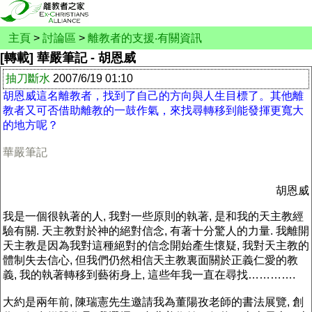
主頁
>
討論區
>
離教者的支援‧有關資訊
[轉載] 華嚴筆記 - 胡恩威
抽刀斷水
2007/6/19 01:10
胡恩威這名離教者，找到了自己的方向與人生目標了。其他離
教者又可否借助離教的一鼓作氣，來找尋轉移到能發揮更寬大
的地方呢？
華嚴筆記
胡恩威
我是一個很執著的人, 我對一些原則的執著, 是和我的天主教經
驗有關. 天主教對於神的絕對信念, 有著十分驚人的力量. 我離開
天主教是因為我對這種絕對的信念開始產生懷疑, 我對天主教的
體制失去信心, 但我們仍然相信天主教裏面關於正義仁愛的教
義, 我的執著轉移到藝術身上, 這些年我一直在尋找………….
大約是兩年前, 陳瑞憲先生邀請我為董陽孜老師的書法展覽, 創