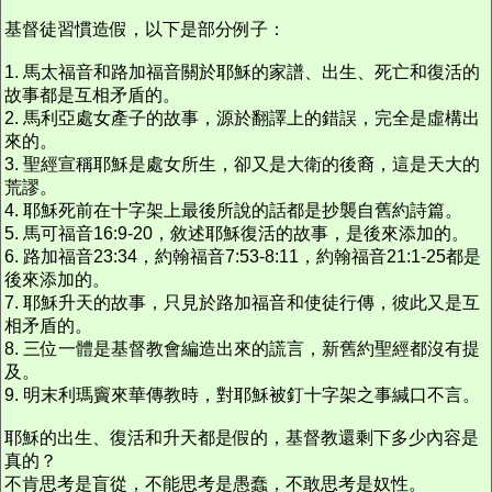
基督徒習慣造假，以下是部分例子：
1. 馬太福音和路加福音關於耶穌的家譜、出生、死亡和復活的
故事都是互相矛盾的。
2. 馬利亞處女產子的故事，源於翻譯上的錯誤，完全是虛構出
來的。
3. 聖經宣稱耶穌是處女所生，卻又是大衛的後裔，這是天大的
荒謬。
4. 耶穌死前在十字架上最後所說的話都是抄襲自舊約詩篇。
5. 馬可福音16:9-20，敘述耶穌復活的故事，是後來添加的。
6. 路加福音23:34，約翰福音7:53-8:11，約翰福音21:1-25都是
後來添加的。
7. 耶穌升天的故事，只見於路加福音和使徒行傳，彼此又是互
相矛盾的。
8. 三位一體是基督教會編造出來的謊言，新舊約聖經都沒有提
及。
9. 明末利瑪竇來華傳教時，對耶穌被釘十字架之事緘口不言。
耶穌的出生、復活和升天都是假的，基督教還剩下多少內容是
真的？
不肯思考是盲從，不能思考是愚蠢，不敢思考是奴性。