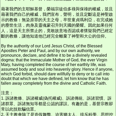
藉著我們的主耶穌基督，榮福宗徒伯多祿與保祿的權威，並且
藉著我們自己的權威，我們宣布，聲明，並且定斷這是神聖啟
示的教條︰無染原罪的天主之母，卒世童貞瑪利亞，在完成她
的塵世生活，肉身及靈魂蒙召升到天國的榮耀。因此如果任何
人，這是天主所禁止的，竟敢故意地否認或者懷疑我們已經定
斷的教條，讓他知道他已經完全離棄了神聖和大公的信仰。
By the authority of our Lord Jesus Christ, of the Blessed
Apostles Peter and Paul, and by our own authority, we
pronounce, declare, and define it to be a divinely revealed
dogma: that the Immaculate Mother of God, the ever Virgin
Mary, having completed the course of her earthly life, was
assumed body and soul into heavenly glory. Hence if anyone,
which God forbid, should dare willfully to deny or to call into
doubt that which we have defined, let him know that he has
fallen away completely from the divine and Catholic Faith.
注意：
1. 訴諸教條、訴諸權威(偽托權威)、訴諸傳統、訴諸習慣、訴
諸群眾、訴諸無知等都是公認的謬誤。有趣的是，基督宗教卻
常以此技欺騙信眾。
2. 天主教會除了是造假舞弊、迫害猶太人、排斥科學、思想控