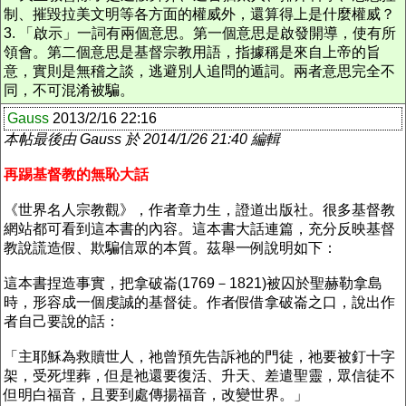
制、摧毀拉美文明等各方面的權威外，還算得上是什麼權威？
3. 「啟示」一詞有兩個意思。第一個意思是啟發開導，使有所
領會。第二個意思是基督宗教用語，指據稱是來自上帝的旨
意，實則是無稽之談，逃避別人追問的遁詞。兩者意思完全不
同，不可混淆被騙。
Gauss
2013/2/16 22:16
本帖最後由 Gauss 於 2014/1/26 21:40 編輯
再踢基督教的無恥大話
《世界名人宗教觀》，作者章力生，證道出版社。很多基督教
網站都可看到這本書的內容。這本書大話連篇，充分反映基督
教說謊造假、欺騙信眾的本質。茲舉一例說明如下：
這本書捏造事實，把拿破崙(1769－1821)被囚於聖赫勒拿島
時，形容成一個虔誠的基督徒。作者假借拿破崙之口，說出作
者自己要說的話：
「主耶穌為救贖世人，祂曾預先告訴祂的門徒，祂要被釘十字
架，受死埋葬，但是祂還要復活、升天、差遣聖靈，眾信徒不
但明白福音，且要到處傳揚福音，改變世界。」