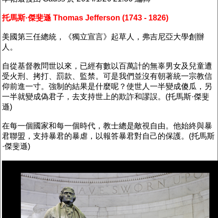
托馬斯·傑斐遜 Thomas Jefferson (1743 - 1826)
美國第三任總統，《獨立宣言》起草人，弗吉尼亞大學創辦
人。
自從基督教問世以來，已經有數以百萬計的無辜男女及兒童遭
受火刑、拷打、罰款、監禁。可是我們並沒有朝著統一宗教信
仰前進一寸。強制的結果是什麼呢？使世人一半變成傻瓜，另
一半就變成偽君子，去支持世上的欺詐和謬誤。(托馬斯·傑斐
遜)
在每一個國家和每一個時代，教士總是敵視自由。他始終與暴
君聯盟，支持暴君的暴虐，以報答暴君對自己的保護。(托馬斯
·傑斐遜)