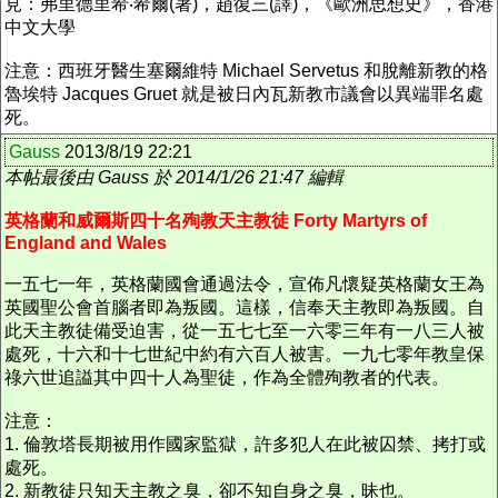
見：弗里德里希‧希爾(著)，趙復三(譯)，《歐洲思想史》，香港
中文大學
注意：西班牙醫生塞爾維特 Michael Servetus 和脫離新教的格
魯埃特 Jacques Gruet 就是被日內瓦新教市議會以異端罪名處
死。
Gauss
2013/8/19 22:21
本帖最後由 Gauss 於 2014/1/26 21:47 編輯
英格蘭和威爾斯四十名殉教天主教徒 Forty Martyrs of
England and Wales
一五七一年，英格蘭國會通過法令，宣佈凡懷疑英格蘭女王為
英國聖公會首腦者即為叛國。這樣，信奉天主教即為叛國。自
此天主教徒備受迫害，從一五七七至一六零三年有一八三人被
處死，十六和十七世紀中約有六百人被害。一九七零年教皇保
祿六世追謚其中四十人為聖徒，作為全體殉教者的代表。
注意：
1. 倫敦塔長期被用作國家監獄，許多犯人在此被囚禁、拷打或
處死。
2. 新教徒只知天主教之臭，卻不知自身之臭，昧也。