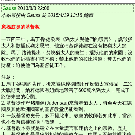
Gauss
2013/8/8 22:08
本帖最後由 Gauss 於 2015/4/19 13:18 編輯
愈揭愈臭的基督教
一五四三年，馬丁‧路德發表《猶太人與他們的謊言》，詆毀猶
太人和散播反猶太思想。他宣稱基督徒錯在沒有把猶太人鏟
除。馬丁‧路德提出：焚燒猶太人的會堂；摧毀他們的家園；沒
收他們的祈禱書和塔木德；禁止他們的拉比講道；奪去他們的
財產；迫使他們為基督徒工作。
注意：
1. 馬丁‧路德的著作，後來被納粹德國用作反猶太宣傳品。二次
大戰期間，納粹德國有組織地殺害了600萬名猶太人，完成了
路德未盡的心願。
2. 基督徒作母豬雕像(Judensau)來羞辱猶太人，時至今天在德
國及其他歐洲國家的基督教堂仍能看到。
3. 一般基督教史冊，多不提此事。教會的牧師若知此事，當然
也不會向信徒宣揚「教醜」。
4. 基督教本身就是建立在大量謊言和迷信之上的宗教。歷史
上，基督教也是最狹隘排他的宗教之一。中國人不知就裡迷信