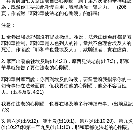
「其實前面七災是法老自己心剛硬，到了第八次耶和華神就認
為，既然你非要如此剛愎自用，我就助你一臂之力。」(206
頁，作者對「耶和華使法老的心剛硬」的解釋)
注意：
1. 全卷出埃及記都沒有提及撒但。相反，法老由始至終都是被
耶和華控制。耶和華是以色列人的神，當然不會理會埃及人的
死活。作者說「耶和華也愛埃及人」，欺騙讀者，實在虛偽。
2. 摩西出發前往埃及時(出4:21)，摩西見法老前(出7:3)，耶和
華早就預告了要使法老的心剛硬。
耶和華對摩西說：你回到埃及的時候，要留意將我指示你的一
切奇事行在法老面前。但我要使他的心剛硬，他必不容百姓
去。(出埃及記 4:21)
我要使法老的心剛硬，也要在埃及地多行神蹟奇事。(出埃及記
7:3)
3. 第六災(出9:12)、第七災(出10:1)、第八災(出10:20)、第九災
(出10:27)和第一至九災(出11:10)，耶和華都使法老的心剛硬。