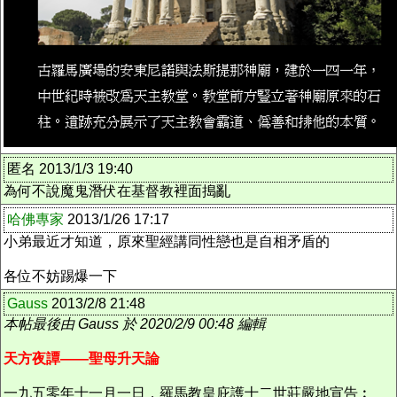
匿名 2013/1/3 19:40
為何不說魔鬼潛伏在基督教裡面搗亂
哈佛專家
2013/1/26 17:17
小弟最近才知道，原來聖經講同性戀也是自相矛盾的
各位不妨踢爆一下
Gauss
2013/2/8 21:48
本帖最後由 Gauss 於 2020/2/9 00:48 編輯
天方夜譚——聖母升天論
一九五零年十一月一日，羅馬教皇庇護十二世莊嚴地宣告︰