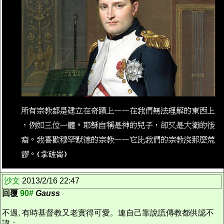
沙文
2013/2/16 22:47
回覆
90#
Gauss
不過, 有時基督教又老實得可愛。連自己靠說謊傳教都供認不
諱：