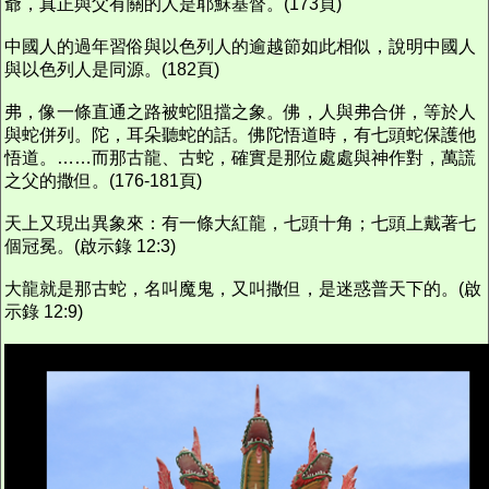
爺，真正與父有關的人是耶穌基督。(173頁)
中國人的過年習俗與以色列人的逾越節如此相似，說明中國人
與以色列人是同源。(182頁)
弗，像一條直通之路被蛇阻擋之象。佛，人與弗合併，等於人
與蛇併列。陀，耳朵聽蛇的話。佛陀悟道時，有七頭蛇保護他
悟道。……而那古龍、古蛇，確實是那位處處與神作對，萬謊
之父的撒但。(176-181頁)
天上又現出異象來：有一條大紅龍，七頭十角；七頭上戴著七
個冠冕。(啟示錄 12:3)
大龍就是那古蛇，名叫魔鬼，又叫撒但，是迷惑普天下的。(啟
示錄 12:9)