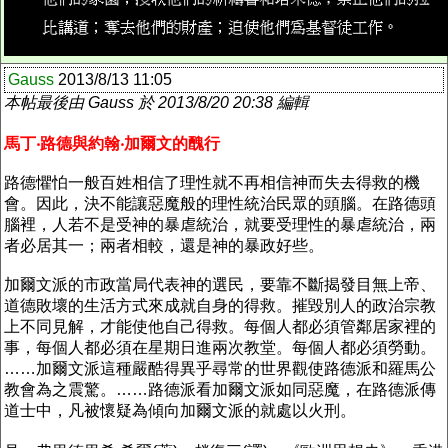
Gauss
2013/8/13 11:05
本帖最後由 Gauss 於 2013/8/20 20:38 編輯
馬丁‧路德與約翰‧加爾文的醜行
路德懼怕一般百姓相信了理性就不再相信神而失去得救的機
會。因此，決不能讓惡魔般的理性統治民眾的頭腦。在路德頭
腦裡，人若不是受神的暴虐統治，就要受理性的暴虐統治，兩
者必居其一；兩者相較，還是神的暴政好些。
加爾文派的市政當局代表神的選民，要靠不斷揭發目無上帝、
道德敗壞的生活方式來成就自身的得救。摧毀別人的政治宗教
上不同見解，才能使他自己得救。每個人都必須管鄰居家裡的
事，每個人都必須在星期日進兩次教堂。每個人都必須勞動。
……加爾文派這種嚴酷得異乎尋常的世界觀使路德派和羅馬公
教會為之震驚。……路德派看加爾文派如同惡魔，在路德派傳
道士中，凡被懷疑為傾向加爾文派的就處以火刑。