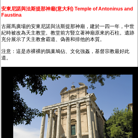
安東尼諾與法斯提那神廟(意大利) Temple of Antoninus and
Faustina
古羅馬廣場的安東尼諾與法斯提那神廟，建於一四一年，中世
紀時被改為天主教堂。教堂前方豎立著神廟原來的石柱。遺跡
充分展示了天主教會霸道、偽善和排他的本質。
注意：這是赤裸裸的鵲巢鳩佔、文化強姦，基督宗教最好此
道。