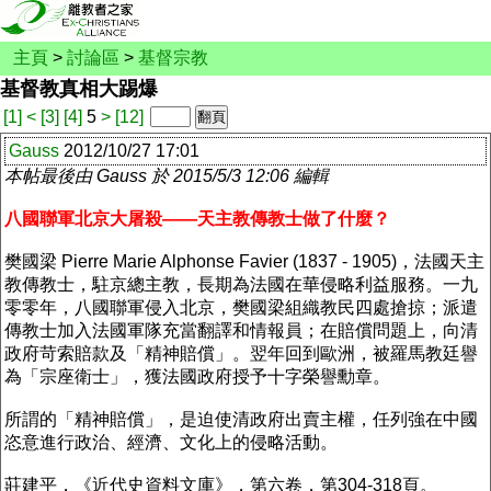
主頁
>
討論區
>
基督宗教
基督教真相大踢爆
[1]
<
[3]
[4]
5
>
[12]
Gauss
2012/10/27 17:01
本帖最後由 Gauss 於 2015/5/3 12:06 編輯
八國聯軍北京大屠殺——天主教傳教士做了什麼？
樊國梁 Pierre Marie Alphonse Favier (1837 - 1905)，法國天主
教傳教士，駐京總主教，長期為法國在華侵略利益服務。一九
零零年，八國聯軍侵入北京，樊國梁組織教民四處搶掠；派遣
傳教士加入法國軍隊充當翻譯和情報員；在賠償問題上，向清
政府苛索賠款及「精神賠償」。翌年回到歐洲，被羅馬教廷譽
為「宗座衛士」，獲法國政府授予十字榮譽勳章。
所謂的「精神賠償」，是迫使清政府出賣主權，任列強在中國
恣意進行政治、經濟、文化上的侵略活動。
莊建平，《近代史資料文庫》，第六卷，第304-318頁。