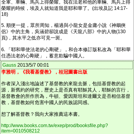
全軍、車輛、馬兵上得榮耀。我在法老和他的車輛、馬兵上得
榮耀的時候，埃及人就知道我是耶和華了。(出埃及記 14:17-
18)
5. 順便一提，眾所周知，楊過與小龍女是金庸小說《神鵰俠
侶》中的主角，吳涵碧卻說成是《天龍八部》中的人物(130
頁)，其水平之低亦可見一斑。
6. 「耶和華使法老的心剛硬」，和合本修訂版私改為「耶和華
任憑法老的心剛硬」，蓄意欺騙中國人。
Gauss
2013/5/7 00:01
李雅明，《我看基督教》，桂冠圖書出版
作者深入淺出地論述了基督教的來龍去脈，包括基督教的起
源，新舊約的研究，歷史上是否真有耶穌其人，耶穌的言行，
基督教會的所作所為，牛頓、愛因斯坦和達爾文是否相信基督
教，基督教如何危害中國人的民族認同感。
想了解基督教？我向大家推薦這本書。
http://www.books.com.tw/exep/prod/booksfile.php?
item=0010508212