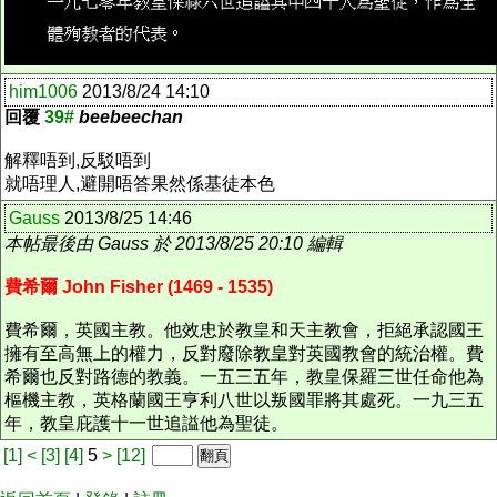
him1006
2013/8/24 14:10
回覆
39#
beebeechan
解釋唔到,反駁唔到
就唔理人,避開唔答果然係基徒本色
Gauss
2013/8/25 14:46
本帖最後由 Gauss 於 2013/8/25 20:10 編輯
費希爾 John Fisher (1469 - 1535)
費希爾，英國主教。他效忠於教皇和天主教會，拒絕承認國王
擁有至高無上的權力，反對廢除教皇對英國教會的統治權。費
希爾也反對路德的教義。一五三五年，教皇保羅三世任命他為
樞機主教，英格蘭國王亨利八世以叛國罪將其處死。一九三五
年，教皇庇護十一世追謚他為聖徒。
[1]
<
[3]
[4]
5
>
[12]