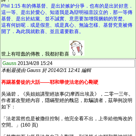
Phil 1:15 有的傳基督、是出於嫉妒分爭．也有的是出於好意．
這一等、是出於愛心、知道我是為辯明福音設立的．那一等傳
基督、是出於結黨、並不誠實、意思要加增我捆鎖的苦楚。
這有何妨呢．或是假意、或是真心、無論怎樣、基督究竟被傳
開了．為此我就歡喜、並且還要歡喜。
世上有咁蠢的傳教，
我都好
歡喜
Gauss
2013/4/28 15:24
本帖最後由 Gauss 於 2014/2/1 12:41 編輯
再踢基督徒的大話——耶和華使法老的心剛硬
吳涵碧，《吳姐姐講聖經故事(2)摩西出埃及》，二零一三年。
作者篡改聖經內容，隱瞞聖經的醜惡，欺騙讀者，茲舉例說明
如下：
「法老當然也是被撒但控制，他完全看不出，上帝給他悔改的
空間。」(160 頁)