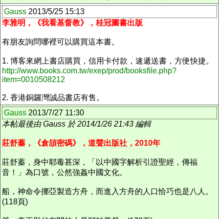
Gauss
2013/5/25 15:13
李雅明，《我看基督教》，桂冠圖書出版
有朋友詢問哪裡可以購買這本書。
1. 博客來網上書店購買，信用卡付款，速遞送書，方便快捷。
http://www.books.com.tw/exep/prod/booksfile.php?
item=0010508212
2. 香港銅鑼灣誠品書店有售。
Gauss
2013/7/27 11:30
本帖最後由 Gauss 於 2014/1/26 21:43 編輯
莊舒蓁，《倉頡密碼》，道聲出版社，2010年
莊舒蓁，身中耶毒甚深，「以中國字解析引證聖經，傳福
音！」為口號，公然強姦中國文化。
船，神命令挪亞製造方舟，而進入方舟的人口恰巧也是八人。
(118頁)