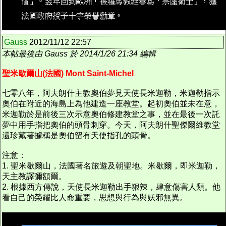
Gauss
2012/11/12 22:57
本帖最後由 Gauss 於 2014/1/26 21:34 編輯
聖米歇爾山(法國) Mont Saint-Michel
七零八年，阿夫朗什主教奧伯夢見天使長米迦勒，米迦勒指示
奧伯在附近的海島上為他建造一座教堂。起初奧伯並未在意，
米迦勒於是前後三次示意奧伯修建教堂之事，並在最後一次託
夢中用手指把奧伯的頭骨刺穿。今天，阿夫朗什聖傑爾維教堂
還珍藏著據稱是奧伯留有天使指孔的頭骨。
注意：
1. 聖米歇爾山，法國著名旅遊及朝聖地。米歇爾，即米迦勒，
天主教譯彌額爾。
2. 根據西方傳說，天使長米迦勒出手狠辣，肆意傷害人類。他
看自己的榮耀比人命重要，思想與行為與妖邪無異。