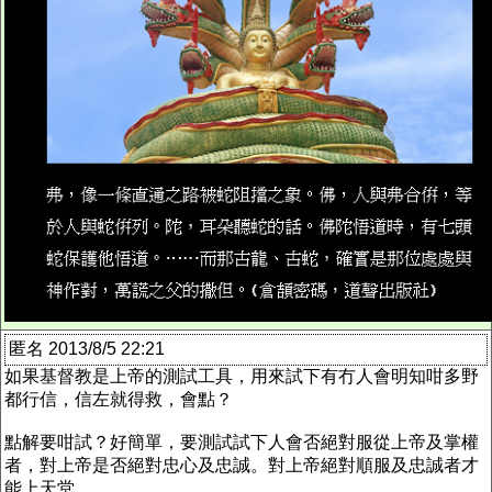
匿名 2013/8/5 22:21
如果基督教是上帝的測試工具，用來試下有冇人會明知咁多野
都行信，信左就得救，會點？
點解要咁試？好簡單，要測試試下人會否絕對服從上帝及掌權
者，對上帝是否絕對忠心及忠誠。對上帝絕對順服及忠誠者才
能上天堂