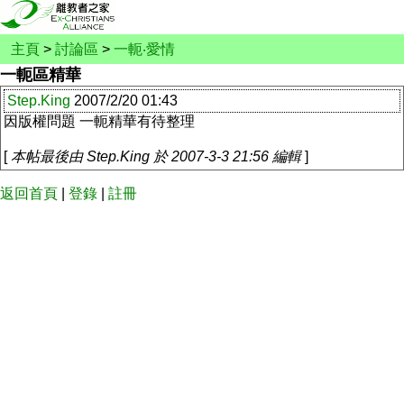
主頁
>
討論區
>
一軛‧愛情
一軛區精華
Step.King
2007/2/20 01:43
因版權問題 一軛精華有待整理
[
本帖最後由 Step.King 於 2007-3-3 21:56 編輯
]
返回首頁
|
登錄
|
註冊