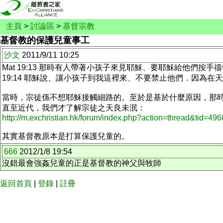
主頁
>
討論區
>
基督宗教
基督教的保護兒童事工
沙文
2011/9/11 10:25
Mat 19:13 那時有人帶著小孩子來見耶穌、要耶穌給他們按
19:14 耶穌說、讓小孩子到我這裡來、不要禁止他們．因為在
當時，宗徒係不想耶穌接觸細路的。至於是基於什麼原因，那
直至近代，我們才了解宗徒之天良未泯：
http://m.exchristian.hk/forum/index.php?action=thread&tid=
其實基督教原本是打算保護兒童的。
666
2012/1/8 19:54
沒錯最會強姦兒童的正是基督教的神父與牧師
返回首頁
|
登錄
|
註冊