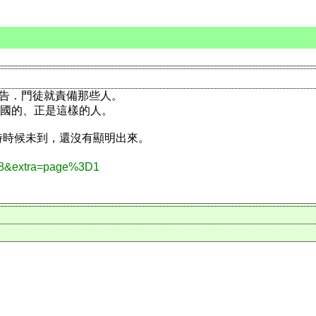
手禱告．門徒就責備那些人。
天國的、正是這樣的人。
時時候未到，還沒有顯明出來。
4968&extra=page%3D1