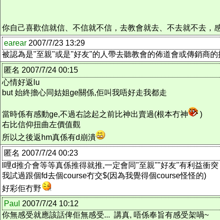
你自己喜歡信就信、不信就不信，去教會就去、不去就不去，
earear
2007/7/23 13:29
被認為是"至親"或是"好友"的人帶去聽教會的佈道會或傳銷商
匿名 2007/7/24 00:15
心情好返lu
but 始終擔心同姑姐ge關係,佢叫我唔好走我都走
當時係有感動ge,不過右諗起之前比神出賣過(根本冇神
)
右比信仰扭曲左價值觀
所以之後返hm真係有d崩潰
匿名 2007/7/24 00:23
l哩d推介會等等真係推得就推,一定會同"至親""好友"有利益衝突
我試過跟個fd去個course冇交$(因為我覺得個course怪怪的)
好彩佢冇野
Paul
2007/7/24 10:12
你無感受就應該話俾佢無感受... 講真, 唔係奉旨有感受架喎~