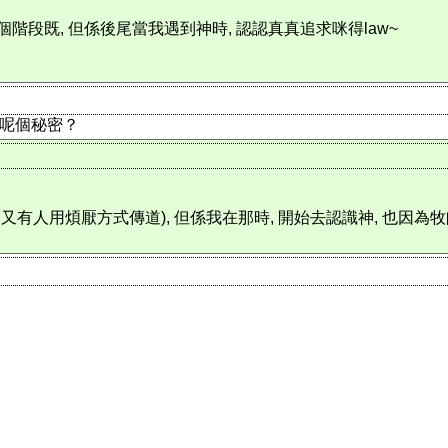
個階段既, 但係後尾當我遇到神時, 認認真真追求咪得law~
呢個秘密？
有人用煩厭方式傳道), 但係我在那時, 開始去認識神, 也因為牧