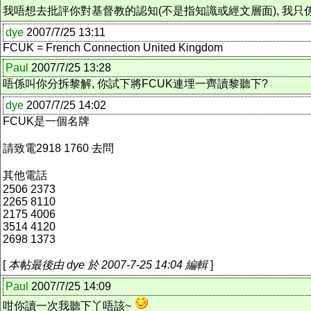
我唔想去批評你對基督教的認知(不是指知識或經文層面), 我只係想
dye
2007/7/25 13:11
FCUK = French Connection United Kingdom
Paul
2007/7/25 13:28
唔係叫你分拆黎解, 你試下將FCUK連埋一齊讀黎聽下?
dye
2007/7/25 14:02
FCUK是一個名牌
請致電2918 1760 去問
其他電話
2506 2373
2265 8110
2175 4006
3514 4120
2698 1373
[
本帖最後由 dye 於 2007-7-25 14:04 編輯
]
Paul
2007/7/25 14:09
咁你讀一次我聽下丫唔該~