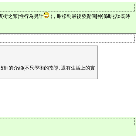
夜街之類(性行為另計
)，咁樣到最後發覺個[神]係唔掂o既時
為牧師的介紹(不只學術的指導, 還有生活上的實