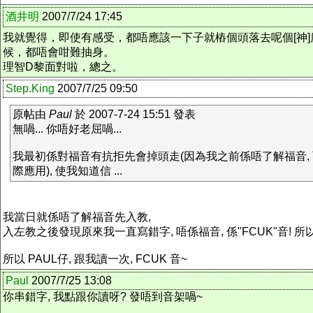
酒井明
2007/7/24 17:45
我就覺得，即使有感受，都唔應該一下子就樁個頭落去呢個[神]度
候，都唔會咁難抽身。
理智D黎面對啦，總之。
Step.King
2007/7/25 09:50
原帖由
Paul
於 2007-7-24 15:51 發表
無喎... 你唔好老屈喎...
我最初係對福音有抗拒先會掉頭走(因為我之前係唔了解福音, 而
際應用), 使我知道信 ...
我當日就係唔了解福音先入教,
入左教之後發現原來我一直寫錯字, 唔係福音, 係"FCUK"音! 
所以 PAUL仔, 跟我讀一次, FCUK 音~
Paul
2007/7/25 13:08
你串錯字, 我點跟你讀呀? 發唔到音架喎~