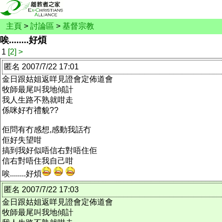
主頁
>
討論區
>
基督宗教
唉........好煩
1
[2]
>
匿名 2007/7/22 17:01
金日跟姑姐返咩見證會定佈道會
牧師最尾叫我地傾計
我人生路不熟就咁走
係咪好冇禮貌??
佢問有冇感想,感動我話冇
佢好失望咁
搞到我好似唔信右對唔住佢
信右對唔住我自己咁
唉........好煩
匿名 2007/7/22 17:03
金日跟姑姐返咩見證會定佈道會
牧師最尾叫我地傾計