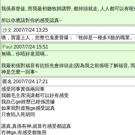
我係基督徒, 而我最初聽牧師講野, 都掉頭就走, 人人都可以有呢
所以你應該對你的感受認真~
沙文
2007/7/24 13:25
咦，寶靈上人，您整乜鬼要督爆：「牧師是一種多X餘的職業」
Paul
2007/7/24 15:51
無喎... 你唔好老屈喎...
我最初係對福音有抗拒先會掉頭走(因為我之前係唔了解福音, 而又
神是怎麼一回事~
匿名 2007/7/24 17:21
感受同事實係兩回事
我聽毛主席演講都可以好有感受
我自己ge經歷已經係證據
如果我對虛無ge感受認真
只會陷入死胡同
講真,真係有神,就算冇感受都認真
冇神ge,有感受都無用