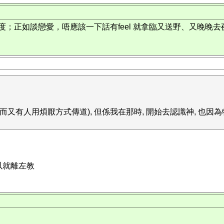
；正如談戀愛，唔應該一下話有feel 就拿臨又送野、又晚晚去
又有人用煩厭方式傳道), 但係我在那時, 開始去認識神, 也因
所以就離左教