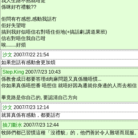
我人生路不熟就咁走
係咪好冇禮貌??
佢問有冇感想,感動我話冇
佢好失望咁
搞到我好似唔信右對唔住佢地(+搞話劇,講道果班)
信右對唔住我自己咁
唉........好煩
沙文
2007/7/22 21:54
如果您話有感動會更加煩
Step.King
2007/7/23 10:43
係教會成日都要答埋d肉麻問題又真係幾唔慣...
你如果真係唔想番 唔想信 就唔好因為遷就你身邊的人而去相信
畢竟路是你自己的, 要認清自己方向
沙文
2007/7/23 12:14
就算真係有感動，都要話冇
抽刀斷水
2007/7/23 12:44
牧師們都已習慣這種「沒禮貌」的，他們善於令人難堪而屈服