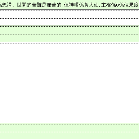
講 : 世間的苦難是痛苦的, 但神唔係黃大仙, 主權係o係佢果度