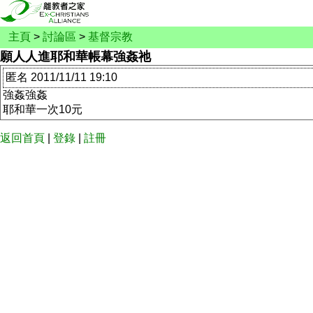
主頁
>
討論區
>
基督宗教
願人人進耶和華帳幕強姦祂
匿名 2011/11/11 19:10
強姦強姦
耶和華一次10元
返回首頁
|
登錄
|
註冊