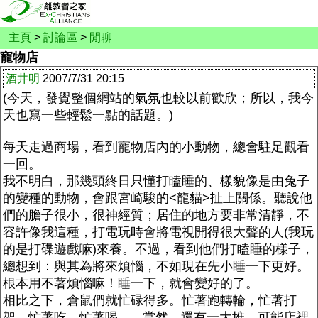
主頁
>
討論區
>
閒聊
寵物店
酒井明
2007/7/31 20:15
(今天，發覺整個網站的氣氛也較以前歡欣；所以，我今
天也寫一些輕鬆一點的話題。)
每天走過商場，看到寵物店內的小動物，總會駐足觀看
一回。
我不明白，那幾頭終日只懂打瞌睡的、樣貌像是由兔子
的變種的動物，會跟宮崎駿的<龍貓>扯上關係。聽說他
們的膽子很小，很神經質；居住的地方要非常清靜，不
容許像我這種，打電玩時會將電視開得很大聲的人(我玩
的是打碟遊戲嘛)來養。不過，看到他們打瞌睡的樣子，
總想到：與其為將來煩惱，不如現在先小睡一下更好。
根本用不著煩惱嘛！睡一下，就會變好的了。
相比之下，倉鼠們就忙碌得多。忙著跑轉輪，忙著打
架，忙著吃，忙著喝.......當然，還有一大堆，可能店裡