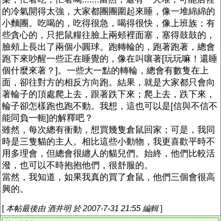
的冷氣開得太強，大家都團團圍起來睡，像一堆綿綿的
小麵團。吃喝的，吃得很急，喝得很快，像上班族；有
些貪心的，只把鼠糧往臉上兩頰裡面塞，塞得鼓鼓的，
臉頰上長出了兩個小圓球。跑轉輪的，跑著跑著，總會
跑下來吵醒一些正在睡覺的，像在叫嚷著[玩玩嘛！還睡
個什麼來著？]。一些大一點的轉輪，總會有數隻在上
面，卻往對方的相反方向跑。結果，就是大家都只會向
著輪子的頂處爬上去，跟著跌下來；爬上去，跌下來，
輪子卻怎樣跑也跑不動。我想，這也可以是[信與不信不
能同負一軛]的解釋吧？
雖然，每次總有衝動，想買幾隻倉鼠回家；可是，我同
時是三隻貓的主人。相比這些小動物，我更喜歡平時不
用多理會，但總會很纏人的貓兒們。始終，他們比較活
潑，也可以不時抱抱他們，很舒服的。
當然，我知道，如果我真的買了倉鼠，他們三個會很高
興的。
[
本帖最後由 酒井明 於 2007-7-31 21:55 編輯
]